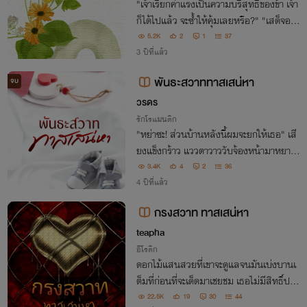
"เจ้าเรียกค่าแรงเป็นความบริสุทธิ์ของข้า เจ้า
ก็ได้ไปแล้ว จะซ้ำให้คุ้มเลยหรือ?" "เสด็จอ
า... ข้าไม่ได้อยากได้บัลลังก์ ข้าอยากได้ท่าน
5.2K
2
1
37
แค่ครั้งเดียวจะไปพออะไร?"
3 ปีที่แล้ว
พันธะสวาททาสเสน่หา
จบ
วรดร
รักโรแมนติก
"หย่าซะ! ส่วนบ้านหลังนี้ผมจะยกให้เธอ" เสี
ยงแข็งกร้าว แววตาวาววับจ้องหน้ามาหยาห
ลังพูดจบ มาหยาแค่นยิ้ม ก้มหน้ายอมรับคว
3.4K
4
2
36
ามจริงที่แสนโหดร้าย ชายตรงหน้าไม่เคยมีใจ
4 ปีที่แล้ว
ให้กับเธอสักครั้ง ตะวันเป็นลูกกตัญญูที่ต้อง
กรงสวาท ทาสเสน่หา
teapha
อีโรติก
ดอกไม้แสนสวยที่เขาจะดูแลจนมันเบ่งบานเ
ต็มที่ก่อนที่จะเด็ดมาเชยชม เธอไม่มีสิทธิ์ปฏิเ
สธเขา และถ้าเขาต้องการเธอบนเตียง เธอก็
22.5K
19
30
44