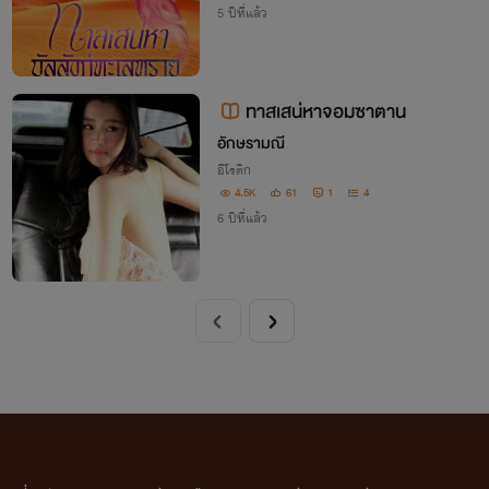
5 ปีที่แล้ว
ทาสเสน่หาจอมซาตาน
อักษรามณี
อีโรติก
4.5K
61
1
4
6 ปีที่แล้ว