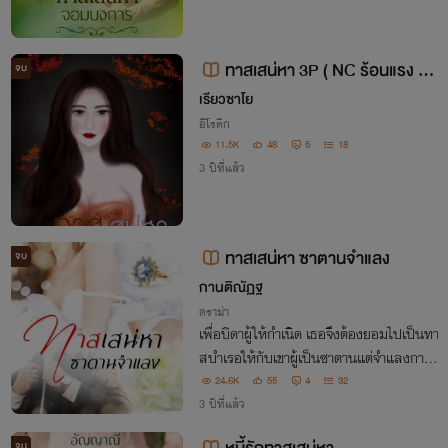
ทาสเสน่หา 3P ( NC ร้อนแรง 20
จบ
+)
เรียวซาโย
อีโรติก
11.5K
48
5
18
3 ปีที่แล้ว
ทาสเสน่หา ซาตานจำแลง
จบ
กานติณัฏฐ
ดราม่า
เพื่อบิดาผู้ให้กำเนิด เธอจึงต้องยอมไปเป็นทา
สบำเรอให้กับเขาผู้เป็นซาตานแต่จำแลงกาย
มาในคราบของเทพบุตร ใช่... แท้จริงแล้วเข
24.6K
55
4
32
าคือซาตาน ไม่ใช่เทพบุตรอย่่างที่ใครๆเข้าใจ
3 ปีที่แล้ว
จบ