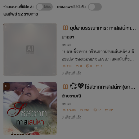
ซ่อนผลงานที่ใช้ปก AI
แสดงเฉพาะโปรโมชัน
ผลลัพธ์
32
รายการ
บุปผาบรรณาการ: ทาสเสน่หาเจ้
จบ
าพ่อ
นาฏยา
ดราม่า
"ปลายนิ้วหยาบกร้านลากผ่านแผ่นหลังเปลื
อยเปล่าของเธออย่างแผ่วเบา แต่กลับทิ้งรอ
ยความเย็นยะเยือกไปถึงขั้วหัวใจ รินดาหลับ
113
0
0
7
ตาลง พยายามลืมความจริงที่ว่าเธอเป็นเพีย
3 เดือนที่แล้ว
ง 'รางวัล' ของผู้ชนะในคืนนี้..."
💞💖โซ่สวาททาสเสน่หา(ยกเซ็
จบ
ต ลด 30%)💞💖
อักษรามณี
ดราม่า
174.3K
253
37
82
3 เดือนที่แล้ว