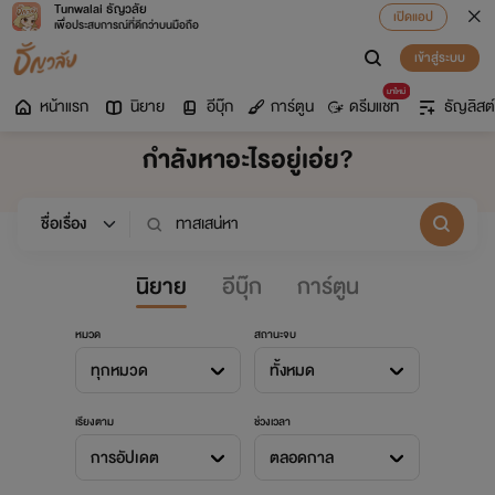
Tunwalai ธัญวลัย
เปิดแอป
เพื่อประสบการณ์ที่ดีกว่าบนมือถือ
เข้าสู่ระบบ
มาใหม่
หน้าแรก
นิยาย
อีบุ๊ก
การ์ตูน
ดรีมแชท
ธัญลิสต์
กำลังหาอะไรอยู่เอ่ย?
นิยาย
อีบุ๊ก
การ์ตูน
หมวด
สถานะจบ
ทุกหมวด
ทั้งหมด
เรียงตาม
ช่วงเวลา
การอัปเดต
ตลอดกาล