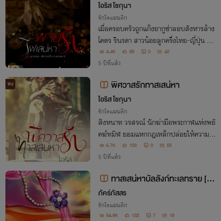
ไอริส โชกุนา
รักโรแมนติก
เมื่อครอบครัวถูกแก๊งยากูซ่าลอบสังหารล้าง
โคตร รินรดา สาวน้อยลูกครึ่งไทย-ญี่ปุ่น ผู้เ
กิดมาในตระกูลยากูซ่า จึงต้องซมซานหลบห
4.4K
89
0
42
นีการตามฆ่าจากแก๊งยากูซ่า มายังไร่กาแฟข
5 ปีที่แล้ว
อง พ่อเลี้ยงคิวากร จิรภาส อดีตนักฆ่าของอ
พิศวาสรักทาสเสน่หา
จบ
ง
ไอริส โชกุนา
รักโรแมนติก
สิงหนาท วรสรณ์ นักฆ่ามือพระกาฬแห่งพยั
คฆ์ทมิฬ ยอมแหกกฎเหล็กปล่อยให้ความรั
กอันแสนสวยงามเข้ามาครอบคลุมจิตใจจนก
6.7K
103
0
55
ระทั่งใจอ่อนยอมไว้ชีวิตเหยื่อเป็นครั้งแรกเพี
5 ปีที่แล้ว
ยงเพราะได้เห็นรอยยิ้มหวานพิมพ์ใจจากบุตร
ทาสเสน่หาบัลลังก์ทะเลทราย [ จ
สาวของผู้ท
บแล้ว ](โปรดติดตามตอนพิเศษ)
ภัคร์ภัสสร
รักโรแมนติก
54.8K
132
7
19