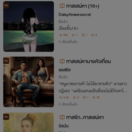
ทาสเสน่หา (18+)
จบ
Daisyflowersecret
อีโรติก
เรื่องสั้น18+
592
1
1
8
9 เดือนที่แล้ว
ทาสเสน่หานายหัวเถื่อน
จบ
ซอสชีส
อีโรติก
"หนูมาของานทำ ไม่ได้มาขายตัว!" ลานดาว
ปฏิเสธ "แต่ฉันเสนอเงินที่เธอไม่มีวันหาได้
แลกกับสิทธิ์ xxx เธอตลอดหนึ่งปี! ห้ามปฏิเ
2.4K
0
1
22
สธ! ห้ามรัก!" นายหัวบุรินทร์เด็ดขาดความอ
9 เดือนที่แล้ว
ยู่รอดถูกแลกด้วยร่างกาย!
ทาสรัก..ทาสเสน่หา
จบ
นิรนัน