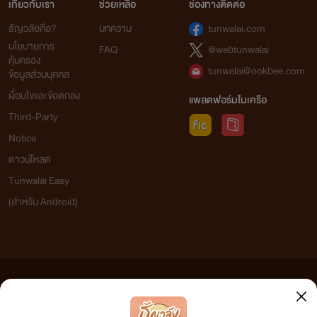
เกี่ยวกับเรา
ช่วยเหลือ
ช่องทางติดต่อ
ธัญวลัยคือ?
บทความ
tunwalai.com
นโยบายการ
FAQ
@webtunwalai
คุ้มครอง
tunwalai@ookbee.com
ข้อมูลส่วนบุคคล
เงื่อนไขและข้อตกลง
แพลตฟอร์มในเครือ
Third-Party
Notice
ดาวน์โหลด
Tunwalai Easy
(สำหรับ Android)
ข้อความที่ท่านได้อ่านจากเว็บไซต์นี้เกิดจากการเขียนโดยสาธารณชนและเผยแพร่โดยอัตโนมัติ ผู้ดูแล
เว็บไซต์แห่งนี้ไม่ได้เห็นด้วยและไม่ขอรับผิดชอบต่อข้อความใดๆ ทั้งสิ้น ดังนั้นผู้อ่านทุกท่านโปรดใช้