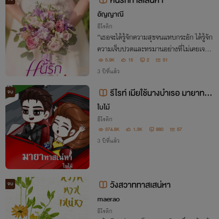
หนี้รักทาสเสน่หา
อัญญาณี
อีโรติก
“เธอจะได้รู้จักความสุขจนแทบกระอัก ได้รู้จัก
ความเจ็บปวดและทรมานอย่างที่ไม่เคยเจอ แ
ละนี่คือการตอบแทนที่เธอทอดร่างกายให้คน
5.9K
15
2
51
อื่นเชยชม”
3 ปีที่แล้ว
รีไรท์ เมียใช้นางบำเรอ มายาทาส
จบ
เสน่หา(พระเอกเลว เมียคนใช้) E boo
ใบไม้
k
อีโรติก
374.8K
1.3K
880
57
3 ปีที่แล้ว
วังสวาททาสเสน่หา
จบ
maerao
อีโรติก