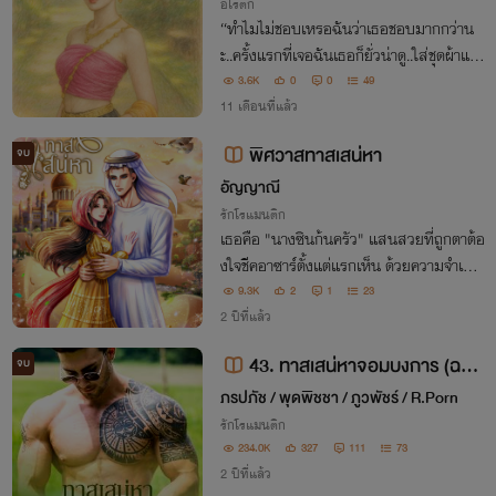
อีโรติก
“ทำไมไม่ชอบเหรอฉันว่าเธอชอบมากกว่าน
ะ..ครั้งแรกที่เจอฉันเธอก็ยั่วน่าดู..ใส่ชุดผ้าแถ
บนมต้มล้นทะลัก คราวนี้ก็กล้าขึ้นมาถึงบนห้
3.6K
0
0
49
อง”
11 เดือนที่แล้ว
พิศวาสทาสเสน่หา
จบ
อัญญาณี
รักโรแมนติก
เธอคือ "นางซินก้นครัว" แสนสวยที่ถูกตาต้อ
งใจชีคอาซาร์ตั้งแต่แรกเห็น ด้วยความจำเป็น
ทำให้เธอต้องประมูลขายเรือนร่างและความ
9.3K
2
1
23
สาว ซึ่งเขาพร้อมจะทุ่มเงินมหาศาลเพื่อประ
2 ปีที่แล้ว
มูลเธอำว้ในครอบครองตลอดกาล
43. ทาสเสน่หาจอมบงการ (ฉบับ
จบ
รีไรท์ ติดเหรียญ+ลงจบ)
ภรปภัช / พุดพิชชา / ภูวพัชร์ / R.Porn
รักโรแมนติก
234.0K
327
111
73
2 ปีที่แล้ว