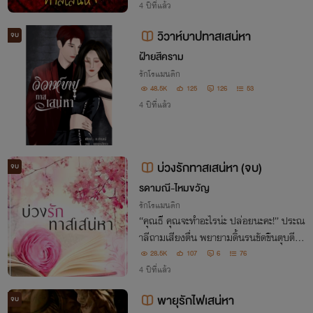
ต้องสนองเขาจนกว่าเขาจะพอใจ!
4 ปีที่แล้ว
วิวาห์บาปทาสเสน่หา
จบ
ฝ้ายสีคราม
รักโรแมนติก
48.5K
125
126
53
4 ปีที่แล้ว
บ่วงรักทาสเสน่หา (จบ)
จบ
รดามณี-ไหมขวัญ
รักโรแมนติก
“คุณธี คุณจะทำอะไรน่ะ ปล่อยนะคะ!” ประณ
าลีถามเสียงตื่น พยายามดิ้นรนขัดขืนตุบตีแ
ละผลักไสร่างใหญ่ให้ออกห่าง แต่ดูเหมือนเข
28.5K
107
6
76
าจะไม่สะทกสะท้าน “ไม่มีทางที่รัก ผมปล่อย
4 ปีที่แล้ว
คุณมานานเกินไปแล้ว”
พายุรักไฟเสน่หา
จบ