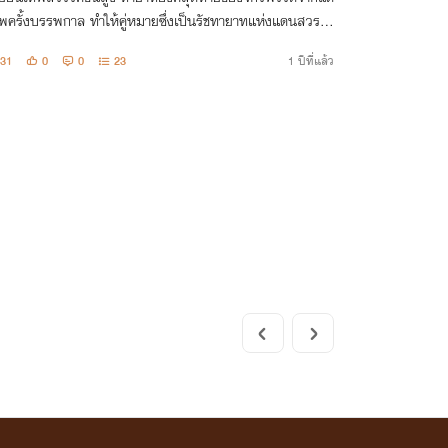
พครั้งบรรพกาล ทำให้คู่หมายซึ่งเป็นรัชทายาทแห่งแดนสวรร
ึงหวงจนขาดสติ สั่งลงทัณฑ์ให้นางมาเกิดใหม่ในแดนมนุษย์ รัก
31
0
0
23
1 ปีที่แล้ว
จจำต้องตัดใจไม่ให้เหลือ