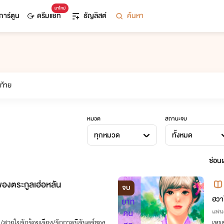
มาใหม่
การ์ตูน
ดรีมแชท
ธัญลิสต์
ค้นหา
หมวด
สถานะจบ
ทุกหมวด
ทั้งหมด
ซ่อนผ
องตระกูลเฮ่อหลัน
จบ
ฮวาโ
แฟนต
/สายใยรักร้อยเรียง/รักกาลนิรันดร์ของ
เหม