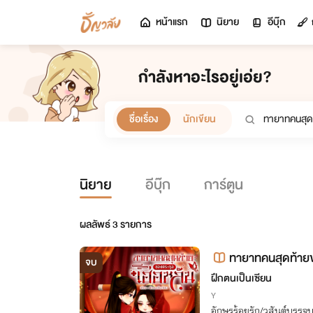
หน้าแรก
นิยาย
อีบุ๊ก
กำลังหาอะไรอยู่เอ่ย?
ชื่อเรื่อง
นักเขียน
นิยาย
อีบุ๊ก
การ์ตูน
ผลลัพธ์
3
รายการ
ทายาทคนสุดท้ายข
จบ
ฝึกตนเป็นเซียน
Y
อักษรร้อยรัก/วสันต์บรรจบ