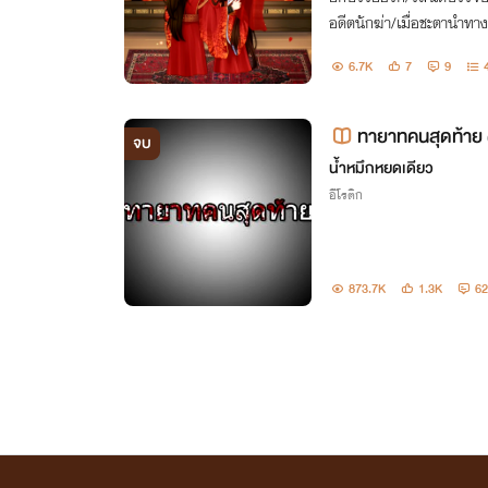
อดีตนักฆ่า/เมื่อชะตานำทางร
6.7K
7
9
ทายาทคนสุดท้าย (
จบ
น้ำหมึกหยดเดียว
อีโรติก
873.7K
1.3K
62