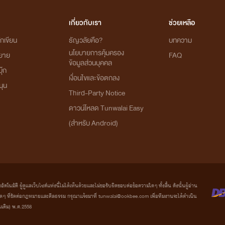
เกี่ยวกับเรา
ช่วยเหลือ
กเขียน
ธัญวลัยคือ?
บทความ
นโยบายการคุ้มครอง
ิยาย
FAQ
ข้อมูลส่วนบุคคล
ุ๊ก
เงื่อนไขและข้อตกลง
นุน
Third-Party Notice
ดาวน์โหลด Tunwalai Easy
(สำหรับ Android)
มัติ ผู้ดูแลเว็บไซต์แห่งนี้ไม่ได้เห็นด้วยและไม่ขอรับผิดชอบต่อข้อความใดๆ ทั้งสิ้น ดังนั้นผู้อ่าน
ที่ขัดต่อกฎหมายและศีลธรรม กรุณาแจ้งมาที่ tunwalai@ookbee.com เพื่อทีมงานจะได้ดำเนิน
่มเติม) พ.ศ.2558