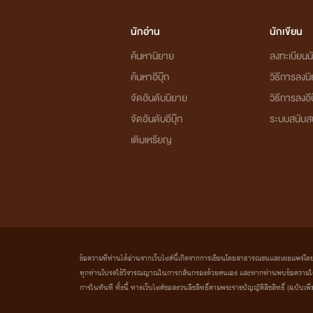
นักอ่าน
นักเขียน
ค้นหานิยาย
ลงทะเบียนนั
ค้นหาอีบุ๊ก
วิธีการลงน
จัดอันดับนิยาย
วิธีการลงอีบ
จัดอันดับอีบุ๊ก
ระบบสนับส
เติมเหรียญ
ข้อความที่ท่านได้อ่านจากเว็บไซต์นี้เกิดจากการเขียนโดยสาธารณชนและเผยแพร่โดยอัตโน
ทุกท่านโปรดใช้วิจารณญาณในการกลั่นกรองด้วยตนเอง และหากท่านพบข้อความใดๆ 
การในทันที ทั้งนี้ ทางเว็บไซต์ขอสงวนลิขสิทธิ์ตามพระราชบัญญัติลิขสิทธิ์ (ฉบับเพิ