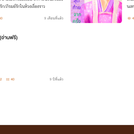
ัก/ภิรมย์รักในห้วงเรื่องราว
นเท
ค์ห
40
9 เดือนที่แล้ว
4
หมดใ
อ่านฟรี)
2
40
9 ปีที่แล้ว