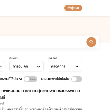
เข้าสู่ระบบ
เรียงตาม
ช่วงเวลา
การอัปเดต
ตลอดกาล
ลงานที่ใช้ปก AI
แสดงเฉพาะโปรโมชัน
เทพเหมยอิน ทายาทคนสุดท้ายจากครั้งบรรพกาล
ม่ลี่
าซี
ยอินเทพสวรรค์ชั้นสูง ทายาทองค์สุดท้ายของจักรพรรดิจากแด