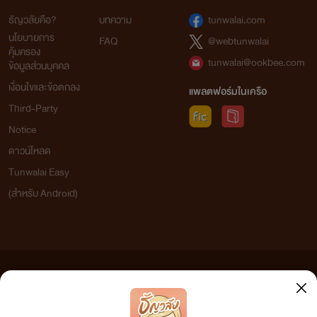
ธัญวลัยคือ?
บทความ
tunwalai.com
นโยบายการ
FAQ
@webtunwalai
คุ้มครอง
tunwalai@ookbee.com
ข้อมูลส่วนบุคคล
เงื่อนไขและข้อตกลง
แพลตฟอร์มในเครือ
Third-Party
Notice
ดาวน์โหลด
Tunwalai Easy
(สำหรับ Android)
ข้อความที่ท่านได้อ่านจากเว็บไซต์นี้เกิดจากการเขียนโดยสาธารณชนและเผยแพร่โดยอัตโนมัติ ผู้ดูแล
เว็บไซต์แห่งนี้ไม่ได้เห็นด้วยและไม่ขอรับผิดชอบต่อข้อความใดๆ ทั้งสิ้น ดังนั้นผู้อ่านทุกท่านโปรดใช้
วิจารณญาณในการกลั่นกรองด้วยตนเอง และหากท่านพบข้อความใดๆ ที่ขัดต่อกฎหมายและศีลธรรม