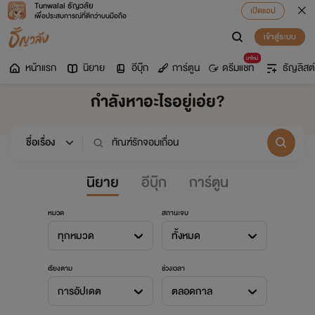
Tunwalai ธัญวลัย
เปิดแอป
เพื่อประสบการณ์ที่ดีกว่าบนมือถือ
เข้าสู่ระบบ
มาใหม่
หน้าแรก
นิยาย
อีบุ๊ก
การ์ตูน
ดรีมแชท
ธัญลิสต์
กำลังหาอะไรอยู่เอ่ย?
นิยาย
อีบุ๊ก
การ์ตูน
หมวด
สถานะจบ
ทุกหมวด
ทั้งหมด
เรียงตาม
ช่วงเวลา
การอัปเดต
ตลอดกาล