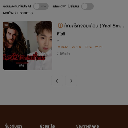
ซ่อนผลงานที่ใช้ปก AI
แสดงเฉพาะโปรโมชัน
ผลลัพธ์
1
รายการ
ทัณฑ์รักจอมเถื่อน { Yaoi Sm 2
จบ
0+ } ติดเหรียญ!!!
คิโยชิ
Y
34.5K
106
24
20
7 ปีที่แล้ว
เกี่ยวกับเรา
ช่วยเหลือ
ช่องทางติดต่อ