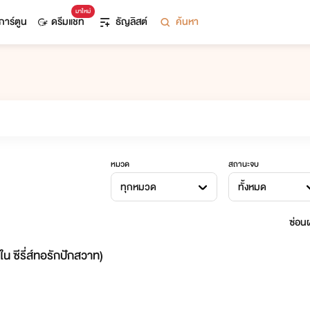
มาใหม่
การ์ตูน
ดรีมแชท
ธัญลิสต์
ค้นหา
หมวด
สถานะจบ
ทุกหมวด
ทั้งหมด
ซ่อนผ
ใน ซีรี่ส์ทอรักปักสวาท)