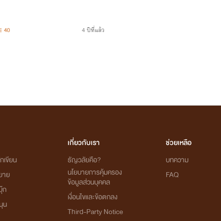
40
4 ปีที่แล้ว
เกี่ยวกับเรา
ช่วยเหลือ
กเขียน
ธัญวลัยคือ?
บทความ
นโยบายการคุ้มครอง
ิยาย
FAQ
ข้อมูลส่วนบุคคล
ุ๊ก
เงื่อนไขและข้อตกลง
นุน
Third-Party Notice