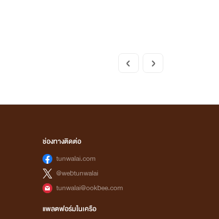
ช่องทางติดต่อ
tunwalai.com
@webtunwalai
tunwalai@ookbee.com
แพลตฟอร์มในเครือ