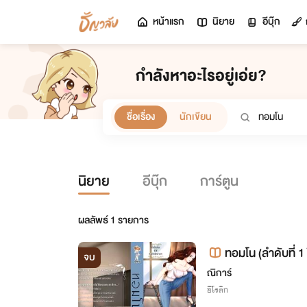
หน้าแรก
นิยาย
อีบุ๊ก
กำลังหาอะไรอยู่เอ่ย?
ชื่อเรื่อง
นักเขียน
นิยาย
อีบุ๊ก
การ์ตูน
ผลลัพธ์
1
รายการ
ทอมโน (ลำดับที่ 1 
จบ
ณิการ์
อีโรติก