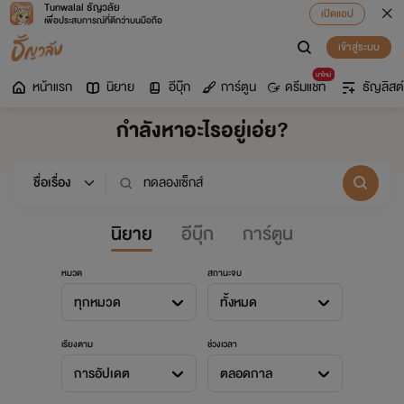
Tunwalai ธัญวลัย
เปิดแอป
เพื่อประสบการณ์ที่ดีกว่าบนมือถือ
เข้าสู่ระบบ
มาใหม่
หน้าแรก
นิยาย
อีบุ๊ก
การ์ตูน
ดรีมแชท
ธัญลิสต์
กำลังหาอะไรอยู่เอ่ย?
นิยาย
อีบุ๊ก
การ์ตูน
หมวด
สถานะจบ
ทุกหมวด
ทั้งหมด
เรียงตาม
ช่วงเวลา
การอัปเดต
ตลอดกาล