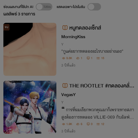
ซ่อนผลงานที่ใช้ปก AI
แสดงเฉพาะโปรโมชัน
ผลลัพธ์
3
รายการ
หนูทดลองเซ็กส์
จบ
MorningKiss
Y
"กูแค่อยากทดลองอะไรบางอย่างเอง"
3.3K
1
1
15
3 ปีที่แล้ว
THE ROOTLET #ทดลองคลั่ง
(รัก) (omegaverse)
VegasY
Y
❝ การที่ผมเรียกพวกคุณมาก็เพราะทางสภา
สูงต้องการทดลอง VILLIE-069 กับอัลฟ่าที่
มีร่างกายกำยำและแข็งแรงพอที่จะรองรับกา
1.9K
6
0
12
3 ปีที่แล้ว
รตั้งครรภ์ได้ ❞