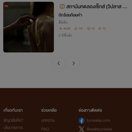
สถาบันทดลองเซ็กส์ (วิปลาส N
จบ
C+) group sex 3p/4p
ถักร้อยถ้อยคำ
อีโรติก
44.6K
131
16
10
5 ปีที่แล้ว
เกี่ยวกับเรา
ช่วยเหลือ
ช่องทางติดต่อ
ธัญวลัยคือ?
บทความ
tunwalai.com
นโยบายการ
FAQ
@webtunwalai