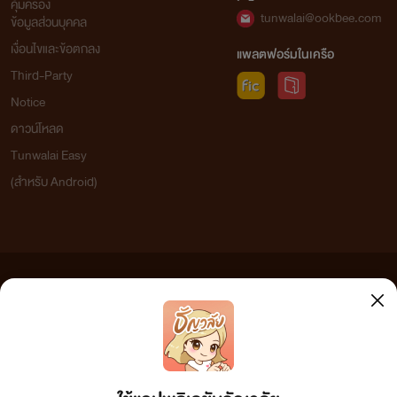
คุ้มครอง
tunwalai@ookbee.com
ข้อมูลส่วนบุคคล
เงื่อนไขและข้อตกลง
แพลตฟอร์มในเครือ
Third-Party
Notice
ดาวน์โหลด
Tunwalai Easy
(สำหรับ Android)
ข้อความที่ท่านได้อ่านจากเว็บไซต์นี้เกิดจากการเขียนโดยสาธารณชนและเผยแพร่โดยอัตโนมัติ ผู้ดูแล
เว็บไซต์แห่งนี้ไม่ได้เห็นด้วยและไม่ขอรับผิดชอบต่อข้อความใดๆ ทั้งสิ้น ดังนั้นผู้อ่านทุกท่านโปรดใช้
วิจารณญาณในการกลั่นกรองด้วยตนเอง และหากท่านพบข้อความใดๆ ที่ขัดต่อกฎหมายและศีลธรรม
กรุณาแจ้งมาที่ tunwalai@ookbee.com เพื่อทีมงานจะได้ดำเนินการในทันที ทั้งนี้ ทางเว็บไซต์ขอสงวน
ลิขสิทธิ์ตามพระราชบัญญัติลิขสิทธิ์ (ฉบับเพิ่มเติม) พ.ศ.2558