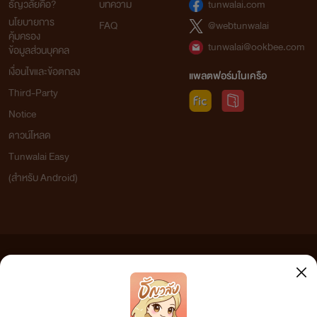
ธัญวลัยคือ?
บทความ
tunwalai.com
นโยบายการ
FAQ
@webtunwalai
คุ้มครอง
tunwalai@ookbee.com
ข้อมูลส่วนบุคคล
เงื่อนไขและข้อตกลง
แพลตฟอร์มในเครือ
Third-Party
Notice
ดาวน์โหลด
Tunwalai Easy
(สำหรับ Android)
ข้อความที่ท่านได้อ่านจากเว็บไซต์นี้เกิดจากการเขียนโดยสาธารณชนและเผยแพร่โดยอัตโนมัติ ผู้ดูแล
เว็บไซต์แห่งนี้ไม่ได้เห็นด้วยและไม่ขอรับผิดชอบต่อข้อความใดๆ ทั้งสิ้น ดังนั้นผู้อ่านทุกท่านโปรดใช้
วิจารณญาณในการกลั่นกรองด้วยตนเอง และหากท่านพบข้อความใดๆ ที่ขัดต่อกฎหมายและศีลธรรม
กรุณาแจ้งมาที่ tunwalai@ookbee.com เพื่อทีมงานจะได้ดำเนินการในทันที ทั้งนี้ ทางเว็บไซต์ขอสงวน