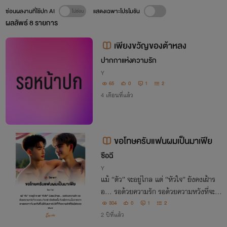
ซ่อนผลงานที่ใช้ปก AI
แสดงเฉพาะโปรโมชัน
ผลลัพธ์
8
รายการ
เพียงขวัญของต้าหลง
ปากกาแห่งความรัก
Y
65
0
1
2
4 เดือนที่แล้ว
ขอโทษครับแฟนผมเป็นมาเฟีย
ซือฉี
Y
แม้ “ตัว” จะอยู่ไกล แต่ “หัวใจ” ยังคงเฝ้าร
อ… รอด้วยความรัก รอด้วยความหวังที่จะเจ
อคนที่เรารักอีกสักครั้ง ถึงแม้เขาคนนั้นจะพร
304
0
1
2
ากเราออกจากกัน แต่สิ่งที่ไม่มีวันพรากไปได้
2 ปีที่แล้ว