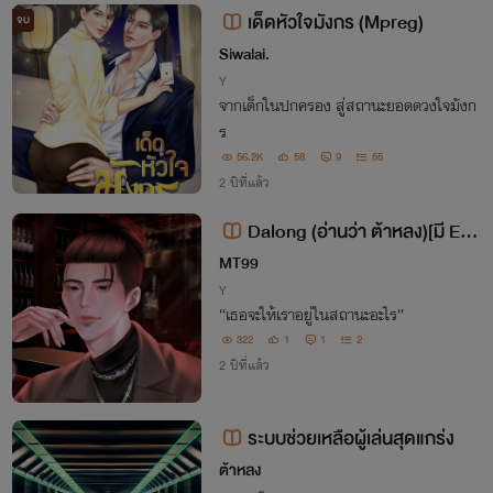
ก็คือความรักที่ฉันมีต่อเธอเสมอ
เด็ดหัวใจมังกร (Mpreg)
จบ
Siwalai.
Y
จากเด็กในปกครอง สู่สถานะยอดดวงใจมังก
ร
56.2K
58
9
55
2 ปีที่แล้ว
Dalong (อ่านว่า ต้าหลง)[มี E-b
ook]
MT99
Y
“เธอจะให้เราอยู่ในสถานะอะไร”
322
1
1
2
2 ปีที่แล้ว
ระบบช่วยเหลือผู้เล่นสุดแกร่ง
ต้าหลง