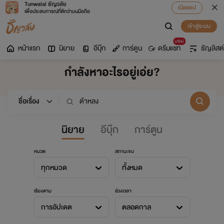
Tunwalai ธัญวลัย
เปิดแอป
เพื่อประสบการณ์ที่ดีกว่าบนมือถือ
เข้าสู่ระบบ
มาใหม่
หน้าแรก
นิยาย
อีบุ๊ก
การ์ตูน
ดรีมแชท
ธัญลิสต์
กำลังหาอะไรอยู่เอ่ย?
นิยาย
อีบุ๊ก
การ์ตูน
หมวด
สถานะจบ
ทุกหมวด
ทั้งหมด
เรียงตาม
ช่วงเวลา
การอัปเดต
ตลอดกาล