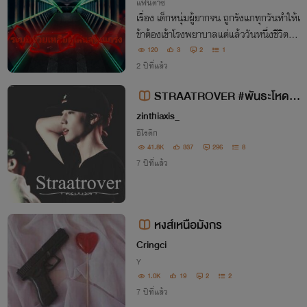
แฟนตาซี
เรื่อง เด็กหนุ่มผู้ยากจน ถูกรังแกทุกวันทำให้เ
ข้าต้องเข้าโรงพยาบาลแต่แล้ววันหนึ่งชีวิตขอ
งเขาได้เปลี่ยนไปความแข็งแกร่งความโหด ดุ
120
3
2
1
ดันเพิ่มขึ้นเรื่อยๆ
2 ปีที่แล้ว
STRAATROVER #พันธะโหดมื
อปืน
zinthiaxis_
อีโรติก
41.8K
337
296
8
7 ปีที่แล้ว
หงส์เหนือมังกร
Cringci
Y
1.0K
19
2
2
7 ปีที่แล้ว