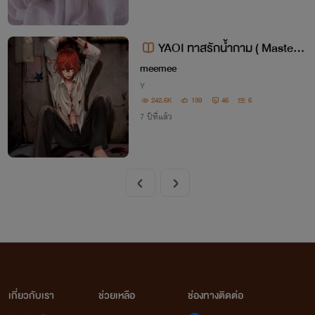
YAOI ทาสรักน้ำกาม ( Master&
Slave sex SM 20+ )
meemee
Y
242.6K
139
46
6
7 ปีที่แล้ว
เกี่ยวกับเรา
ช่วยเหลือ
ช่องทางติดต่อ