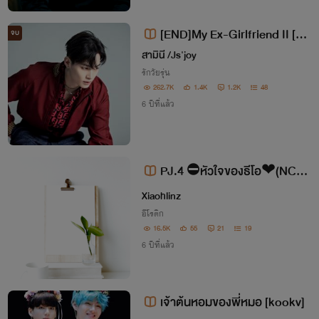
[END]My Ex-Girlfriend II [N
จบ
C20++] ทราฟฟิคxปลานิล
สามินี /Js'joy
รักวัยรุ่น
262.7K
1.4K
1.2K
48
6 ปีที่แล้ว
PJ.4 ⛔หัวใจของธีโอ❤(NC+
+) (Projectspecailgirl)
Xiaohlinz
อีโรติก
16.5K
55
21
19
6 ปีที่แล้ว
เจ้าต้นหอมของพี่หมอ [kookv]