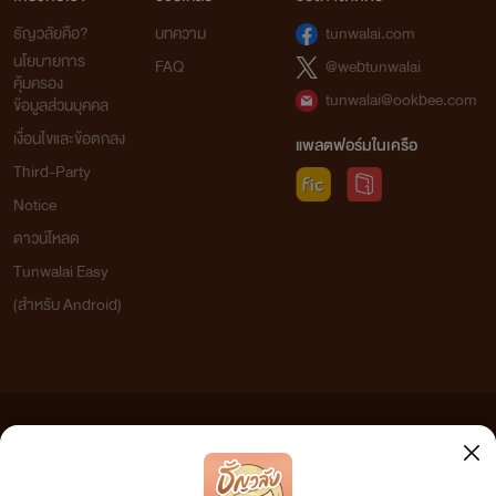
ธัญวลัยคือ?
บทความ
tunwalai.com
นโยบายการ
FAQ
@webtunwalai
คุ้มครอง
tunwalai@ookbee.com
ข้อมูลส่วนบุคคล
เงื่อนไขและข้อตกลง
แพลตฟอร์มในเครือ
Third-Party
Notice
ดาวน์โหลด
Tunwalai Easy
(สำหรับ Android)
ข้อความที่ท่านได้อ่านจากเว็บไซต์นี้เกิดจากการเขียนโดยสาธารณชนและเผยแพร่โดยอัตโนมัติ ผู้ดูแล
เว็บไซต์แห่งนี้ไม่ได้เห็นด้วยและไม่ขอรับผิดชอบต่อข้อความใดๆ ทั้งสิ้น ดังนั้นผู้อ่านทุกท่านโปรดใช้
วิจารณญาณในการกลั่นกรองด้วยตนเอง และหากท่านพบข้อความใดๆ ที่ขัดต่อกฎหมายและศีลธรรม