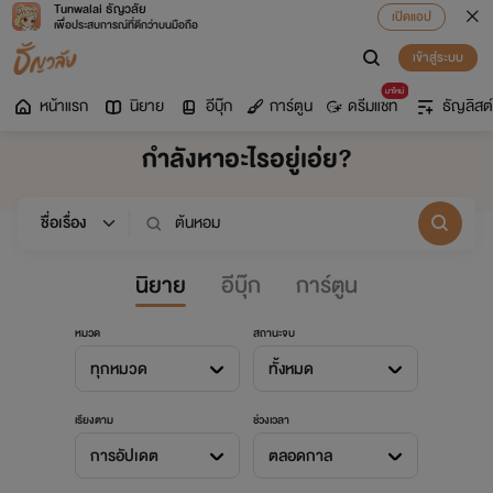
Tunwalai ธัญวลัย
เปิดแอป
เพื่อประสบการณ์ที่ดีกว่าบนมือถือ
เข้าสู่ระบบ
มาใหม่
หน้าแรก
นิยาย
อีบุ๊ก
การ์ตูน
ดรีมแชท
ธัญลิสต์
กำลังหาอะไรอยู่เอ่ย?
นิยาย
อีบุ๊ก
การ์ตูน
หมวด
สถานะจบ
ทุกหมวด
ทั้งหมด
เรียงตาม
ช่วงเวลา
การอัปเดต
ตลอดกาล