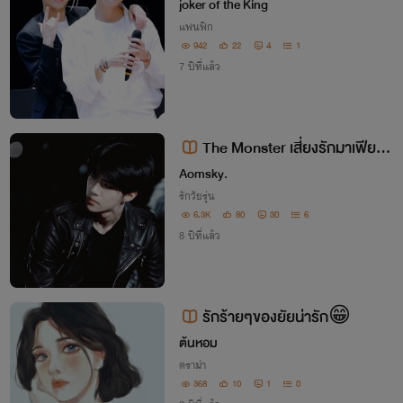
joker of the King
แฟนฟิก
942
22
4
1
7 ปีที่แล้ว
The Monster เสี่ยงรักมาเฟียตัว
ร้าย
Aomsky.
รักวัยรุ่น
6.3K
80
30
6
8 ปีที่แล้ว
รักร้ายๆของยัยน่ารัก😁
ต้นหอม
ดราม่า
368
10
1
0