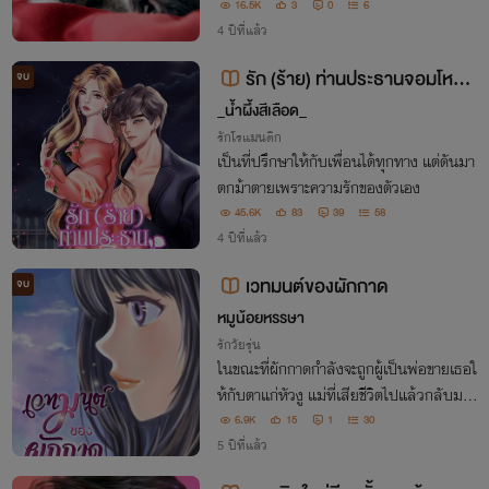
หมือนแมวที่ไร้ซึ่งความรู้สึกและชินชา
16.5K
3
0
6
4 ปีที่แล้ว
รัก (ร้าย) ท่านประธานจอมโหด
จบ
20+
_น้ำผึ้งสีเลือด_
รักโรแมนติก
เป็นที่ปรึกษาให้กับเพื่อนได้ทุกทาง แต่ดันมา
ตกม้าตายเพราะความรักของตัวเอง
45.6K
83
39
58
4 ปีที่แล้ว
เวทมนต์ของผักกาด
จบ
หมูน้อยหรรษา
รักวัยรุ่น
ในขณะที่ผักกาดกำลังจะถูกผู้เป็นพ่อขายเธอใ
ห้กับตาแก่หัวงู แม่ที่เสียชีวิตไปแล้วกลับมอ
บมิติและเวทมนต์ให้เธอสืบทอดเพื่อใช้ในกา
6.9K
15
1
30
รดำรงชีวิตของเธอและน้องสาวนับจากนี้
5 ปีที่แล้ว