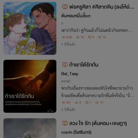
พ่อครูศิลา #ศิลาภคิน [ลงให้อ่าน
เรื่อยๆ]
ต้นหอมหมื่นลี้๐๓
Y
เขาว่ากันว่า คู่กันแล้วก็ไม่แคล้วกันหรอก...
6.0K
13
3
14
1 ปีที่แล้ว
ถ้าเราได้รักกัน
Bai_Taey
ดราม่า
พบกับเรื่องราวของสองหัวใจที่พยายามก้าว
ข้ามอดีตเพื่อค้นหาความรักที่แท้จริงใน "ถ้าเ
ราได้รักกัน"
341
0
1
15
2 ปีที่แล้ว
ลวง ใจ รัก (ต้นหอม+เจษฎา)
rosrin (โรสรินทร์)