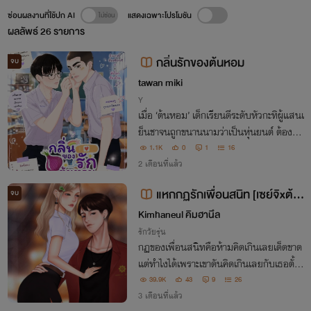
ซ่อนผลงานที่ใช้ปก AI
แสดงเฉพาะโปรโมชัน
ผลลัพธ์
26
รายการ
กลิ่นรักของต้นหอม
จบ
tawan miki
Y
เมื่อ ‘ต้นหอม’ เด็กเรียนดีระดับหัวกะทิผู้แสนเ
ย็นชาจนถูกขนานนามว่าเป็นหุ่นยนต์ ต้องรับ
ภารกิจด่วนจากครูประจำชั้นให้ย้ายจากห้องเ
1.1K
0
1
16
พชรที่แสนสมบูรณ์แบบ มาอยู่ ‘ห้องบ๊วย’
2 เดือนที่แล้ว
แหกกฏรักเพื่อนสนิท [เซย์จิxต้น
จบ
หอม] อ่านฟรีจนจบ
Kimhaneul คิมฮานึล
รักวัยรุ่น
กฏของเพื่อนสนิทคือห้ามคิดเกินเลยเด็ดขาด
แต่ทำไงได้เพราะเขาดันคิดเกินเลยกับเธอตั้ง
แต่ครั้งแรกที่เจอกันเสียแล้ว..
39.9K
43
9
26
3 เดือนที่แล้ว