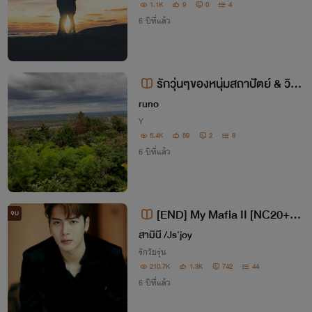
1.1K
9
0
4
6 ปีที่แล้ว
รักวุ่นๆของหนุ่มสถาปัตย์ & วิศว
ะ
runo
Y
5.4K
59
2
8
6 ปีที่แล้ว
[END] My Mafia II [NC20++]
จบ
เวกัสxต้นหอม
สามินี /Js'joy
รักวัยรุ่น
210.7K
1.3K
742
44
6 ปีที่แล้ว