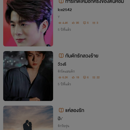
การเกิดใหม่อีกคร้ังของต้นหอม
lce2542
Y
4.4K
95
5
3
5 ปีที่แล้ว
กับดักรักลวงร้าย
วีวงรี
รักโรแมนติก
6.2K
19
6
22
5 ปีที่แล้ว
แค่ลองรัก
ป๊ะ'
รักวัยรุ่น