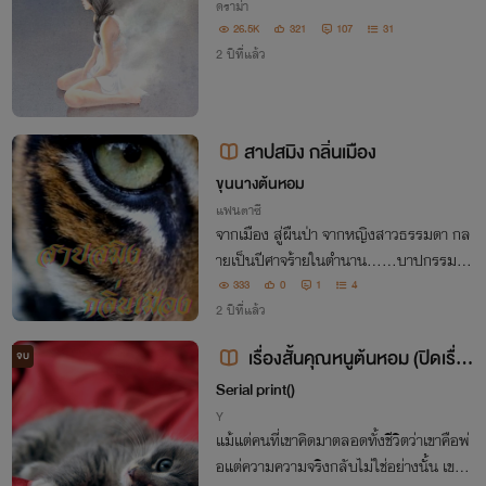
ดราม่า
26.5K
321
107
31
2 ปีที่แล้ว
สาปสมิง กลิ่นเมือง
ขุนนางต้นหอม
แฟนตาซี
จากเมือง สู่ผืนป่า จากหญิงสาวธรรมดา กล
ายเป็นปีศาจร้ายในตำนาน......บาปกรรมอัน
ใดหนอ ทำให้หญิงสาวในคราบผู้พิทักษ์สันติ
333
0
1
4
ราษฎร์ต้องกลับกลายมาเป็นกึ่งคนกึ่งเดรัจฉ
2 ปีที่แล้ว
าน เช่น ....."เสือสมิง".....
เรื่องสั้นคุณหนูต้นหอม (ปิดเรื่อง
จบ
แล้ว)
Serial print()
Y
แม้แต่คนที่เขาคิดมาตลอดทั้งชีวิตว่าเขาคือพ่
อแต่ความความจริงกลับไม่ใช่อย่างนั้น เขาก็เ