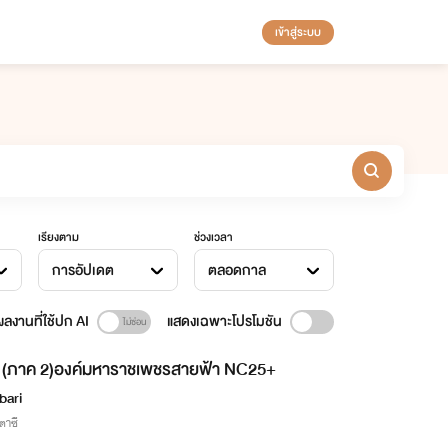
เข้าสู่ระบบ
เรียงตาม
ช่วงเวลา
การอัปเดต
ตลอดกาล
ลงานที่ใช้ปก AI
แสดงเฉพาะโปรโมชัน
(ภาค 2)องค์มหาราชเพชรสายฟ้า NC25+
bari
าซี