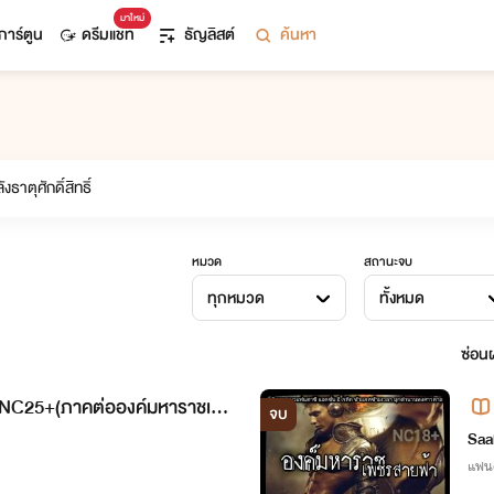
มาใหม่
การ์ตูน
ดรีมแชท
ธัญลิสต์
ค้นหา
หมวด
สถานะจบ
ทุกหมวด
ทั้งหมด
ซ่อนผ
นNC25+(ภาคต่อองค์มหาราชเพ
จบ
Saa
แฟนต