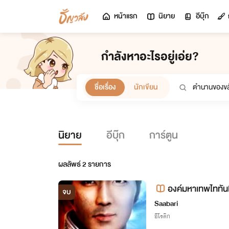
หน้าแรก
นิยาย
อีบุ๊ก
กำลังหาอะไรอยู่เอ่ย?
ชื่อเรื่อง
นักเขียน
นิยาย
อีบุ๊ก
การ์ตูน
ผลลัพธ์
2
รายการ
องค์มหาเทพไททั
จบ
ชรสายฟ้า NC25+)
Saabari
อีโรติก