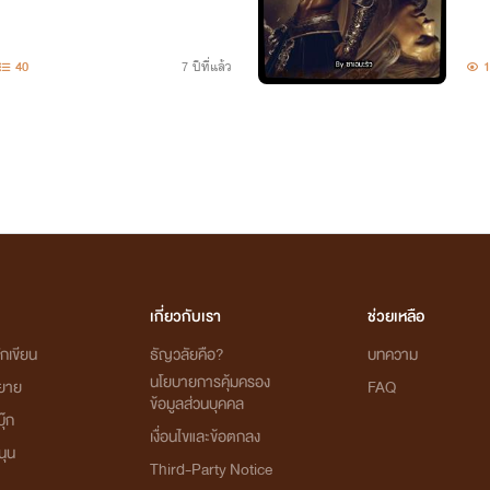
40
7 ปีที่แล้ว
1
เกี่ยวกับเรา
ช่วยเหลือ
กเขียน
ธัญวลัยคือ?
บทความ
นโยบายการคุ้มครอง
ิยาย
FAQ
ข้อมูลส่วนบุคคล
ุ๊ก
เงื่อนไขและข้อตกลง
นุน
Third-Party Notice