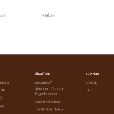
6
9 ปีที่แล้ว
เกี่ยวกับเรา
ช่วยเหลือ
กเขียน
ธัญวลัยคือ?
บทความ
นโยบายการคุ้มครอง
ิยาย
FAQ
ข้อมูลส่วนบุคคล
ุ๊ก
เงื่อนไขและข้อตกลง
นุน
Third-Party Notice