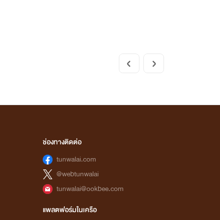
ช่องทางติดต่อ
tunwalai.com
@webtunwalai
tunwalai@ookbee.com
แพลตฟอร์มในเครือ