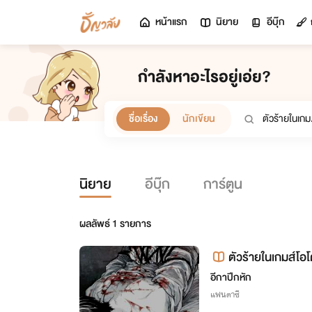
หน้าแรก
นิยาย
อีบุ๊ก
กำลังหาอะไรอยู่เอ่ย?
ชื่อเรื่อง
นักเขียน
นิยาย
อีบุ๊ก
การ์ตูน
ผลลัพธ์
1
รายการ
ตัวร้ายในเกมส์โอ
18+
อีกาปีกหัก
แฟนตาซี