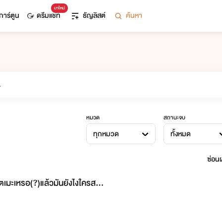
มาใหม่
การ์ตูน
ดรีมแชท
ธัญลิสต์
ค้นหา
หมวด
สถานะจบ
ทุกหมวด
ทั้งหมด
ซ่อนผ
โตเมะเหรอ(?)แล้วมันยังไงใครสน