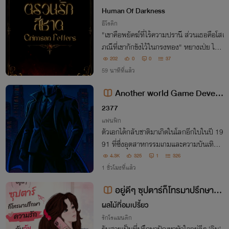
s
Human Of Darkness
อีโรติก
"เขาคือพยัคฆ์ที่ไร้ความปรานี ส่วนเธอคือโสเ
ภณีที่เขากักขังไว้ในกรงทอง" หยางเป่ย ไม่เ
คยเชื่อในความรัก เขาเชื่อแค่เพียงอำนาจและ
202
0
0
37
รอยเลือดบนแผ่นหลังของศัตรู แต่ชิงหลี...
59 นาทีที่แล้ว
นายหญิงที่สายตาว่างเปล่าที่ก้าวเข้าม
Another world Game Develo
pers in Japan's 1991 [นิยายแปล]
2377
แฟนฟิก
ตัวเอกได้กลับชาติมาเกิดในโลกอีกใบในปี 19
91 ที่ซึ่งอุตสาหกรรมเกมและความบันเทิงเป็
นเหมือนช่วงต้นยุค 1980
4.3K
325
1
326
1 ชั่วโมงที่แล้ว
อยู่ดีๆ ซุปตาร์ก็โทรมาปรึกษาคว
ามรักกับฉัน (อ่านฟรีจนจบ)
ผลไม้ที่อมเปรี้ยว
รักโรแมนติก