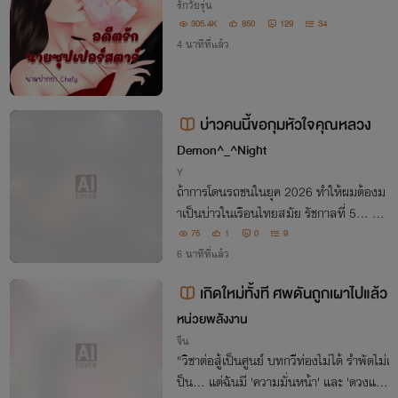
รักวัยรุ่น
305.4K
850
129
34
4 นาทีที่แล้ว
บ่าวคนนี้ขอกุมหัวใจคุณหลวง
Demon^_^Night
Y
ถ้าการโดนรถชนในยุค 2026 ทำให้ผมต้องม
าเป็นบ่าวในเรือนไทยสมัย รัชกาลที่ 5... ผม
ก็จะไม่บ่นสักคำ ถ้านายท่านผู้เป็นเจ้านายจะ
75
1
0
9
'น่ารัก' จนใจผมสั่นขนาดนี้!
6 นาทีที่แล้ว
เกิดใหม่ทั้งที ศพดันถูกเผาไปแล้ว
หน่วยพลัังงาน
จีน
"วิชาต่อสู้เป็นศูนย์ บทกวีท่องไม่ได้ รำพัดไม่เ
ป็น... แต่ฉันมี 'ความมั่นหน้า' และ 'ดวงแข็ง