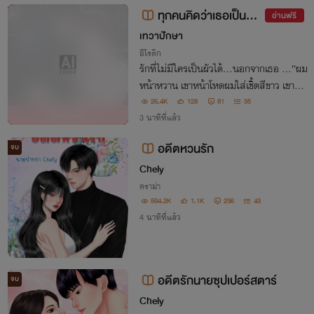
ทุกคนคิดว่าเธอเป็นทอ
จบ
อ่านฟรี
ม… แต่ผมคือเมียเธอ |มีอี
เทวาปักษา
บุ้ค
อีโรติก
รักที่ไม่มีใครเป็นผัวได้…นอกจากเธอ …“ผม
หน้าหวาน เขาหน้าโหดผมใส่เชิ้ตสีขาว เขาใส่
แจ็กเก็ตหนังใคร ๆ ก็คิดว่าเขาเป็นทอม ผมเ
26.4K
128
81
35
อีก
1 วัน
ป็นเพื่อนสาวแต่ตอนอยู่ในห้อง…ผมนี่แหละ
3 นาทีที่แล้ว
ต้องครางชื่อเธอจนเสียงหาย”
อดีตหวนรัก
จบ
Chely
ดราม่า
594.2K
1.1K
236
43
4 นาทีที่แล้ว
อดีตรักนายซุปเปอร์สตาร์
จบ
Chely