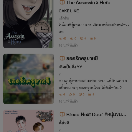
The Assassin x Hero
CAKE LIKE
แอ็กชั่น
ในโลกที่ผู้คนมากมายเกิดมาพร้อมกับพลังวิเ
ศษ
62
0
4
9
15 นาทีที่แล้ว
ยอดรักครูยาหยี
เกิดเป็นติ่ง YY
Y
จากลูกผู้ชายอกสามศอก จะมาแพ้กับแค่ รอ
ยยิ้มหวานๆ ของครูคนใหม่ได้ยังไงกัน ?
6
0
0
4
15 นาทีที่แล้ว
Bread Next Door #หนุ่มขนมปั
งข้างบ้าน
ตั้งใจดี
Y