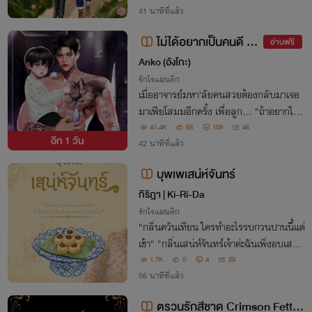
ทรัพย์ ทุกครั้งที่พบเจอทำให้หัวใจของเจ้ามีน
41 นาทีที่แล้ว
เต้นแรงทุกครั้ง
ไม่ได้อยากเป็นคนดี แต่
อ่านฟรี
ขอเป็นแดดดี้ของหนู
Anko (อังโกะ)
รักโรแมนติก
เมื่ออาจารย์มหา'ลัยคนสวยต้องกลับมาเจอ
มาเฟียโสมมอีกครั้ง เพื่อลูก... "ถ้าอยากให้
ลูกเธอผ่าตัดเร็วขึ้น เราก็ต้องร่วมด้วยช่วยกัน
41.4K
66
109
46
อีก
1 วัน
อย่าปล่อยให้ฉัน'เสี้ยนตาย'อยู่คนเดียว"
42 นาทีที่แล้ว
บุพเพเสน่ห์จันทร์
กิริฎา​ | Ki-Ri-Da
รักโรแมนติก
"กลิ่นควันเทียน ใครทำอะไรรบกวนปานนี้แต่
เช้า" "กลิ่นเสน่ห์จันทร์เจ้าค่ะฉันเพิ่งอบเสร็จ
ใหม่ๆลองชิมดูสิเจ้าคะ" "ชื่อขนมรึหรือเจ้าจะใ
1.7K
0
4
29
ช้เสน่ห์เล่ห์กลใดกับข้า" "เสน่ห์ขนมต่างหาก
56 นาทีที่แล้ว
เจ้าค่ะลองชิมดูก่อนเจ้าค่ะ"
ตรวนรักสีชาด Crimson Fetter