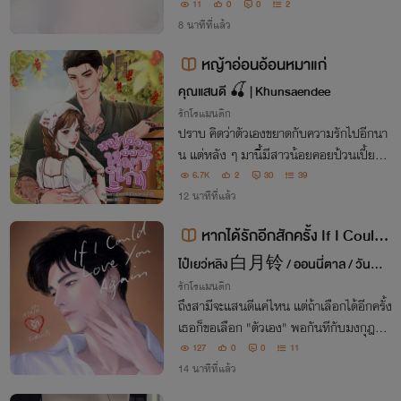
ปานเหล็กไหล' ที่แม้แต่นรกยังต้องยอมแพ
11
0
0
2
้!"
8 นาทีที่แล้ว
หญ้าอ่อนอ้อนหมาแก่
คุณแสนดี 🍒 | Khunsaendee
รักโรแมนติก
ปราบ คิดว่าตัวเองขยาดกับความรักไปอีกนา
น แต่หลัง ๆ มานี้มีสาวน้อยคอยป้วนเปี้ยนอ
ยู่ใกล้ ๆ ทำหัวใจเขาหวั่นไหวเสมอ “คนไทยยั
6.7K
2
30
39
งได้สิทธิ์คนละครึ่ง แล้วทำไมไออุ่นถึงไม่ได้สิ
12 นาทีที่แล้ว
ทธิ์จับกำนันเป็นผัวสักทีล่ะจ๊ะ”
หากได้รักอีกสักครั้ง If I Could
Love You Again
ไป๋เยว่หลิง 白月铃 / ออนนี่ตาล / วันพุธ
สุดที่รัก
รักโรแมนติก
ถึงสามีจะแสนดีแค่ไหน แต่ถ้าเลือกได้อีกครั้ง
เธอก็ขอเลือก "ตัวเอง" พอกันทีกับมงกุฎศรี
ภรรยา จากนี้เธอคือช้างเท้าหน้าของตัวเอง ส่
127
0
0
11
วนเขาคือ 'สามีเก่า' ที่เธอจะปล่อยมือชั่วนิรัน
14 นาทีที่แล้ว
ดร์!