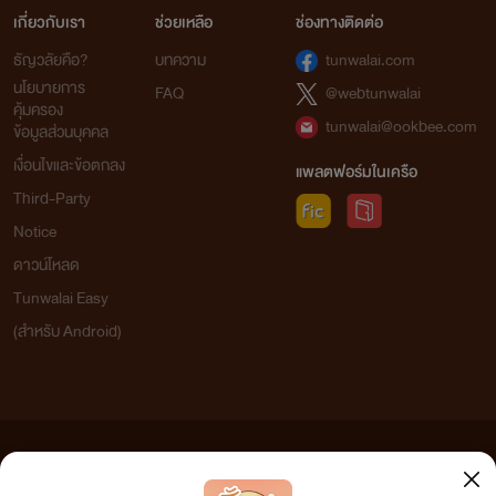
เกี่ยวกับเรา
ช่วยเหลือ
ช่องทางติดต่อ
ธัญวลัยคือ?
บทความ
tunwalai.com
นโยบายการ
FAQ
@webtunwalai
คุ้มครอง
tunwalai@ookbee.com
ข้อมูลส่วนบุคคล
เงื่อนไขและข้อตกลง
แพลตฟอร์มในเครือ
Third-Party
Notice
ดาวน์โหลด
Tunwalai Easy
(สำหรับ Android)
ข้อความที่ท่านได้อ่านจากเว็บไซต์นี้เกิดจากการเขียนโดยสาธารณชนและเผยแพร่โดยอัตโนมัติ ผู้ดูแล
เว็บไซต์แห่งนี้ไม่ได้เห็นด้วยและไม่ขอรับผิดชอบต่อข้อความใดๆ ทั้งสิ้น ดังนั้นผู้อ่านทุกท่านโปรดใช้