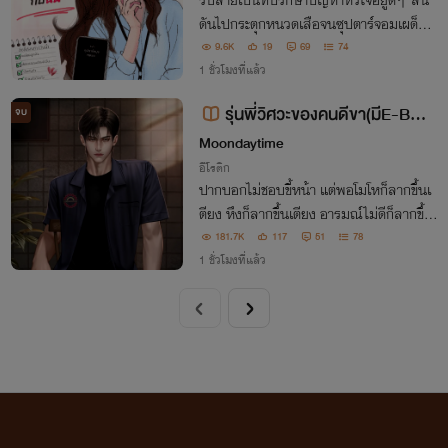
รับสายเป็นที่ปรึกษาปัญหาหัวใจอยู่ดีๆ 'ลิน'
ดันไปกระตุกหนวดเสือจนซุปตาร์จอมเผด็จก
าร 'ไทเลอร์ ควิน' เปลี่ยนสถานะจาก 'คนคุยเ
9.6K
19
69
74
รื่องเพื่อน' มาตามจีบเธอแทนซะงั้น!
1 ชั่วโมงที่แล้ว
รุ่นพี่วิศวะของคนดีขา(มีE-BOO
จบ
K)
Moondaytime
อีโรติก
ปากบอกไม่ชอบขี้หน้า แต่พอโมโหก็ลากขึ้นเ
ตียง หึงก็ลากขึ้นเตียง อารมณ์ไม่ดีก็ลากขึ้นเ
ตียง ไม่ชอบขี้หน้าแบบใด?
181.7K
117
51
78
1 ชั่วโมงที่แล้ว