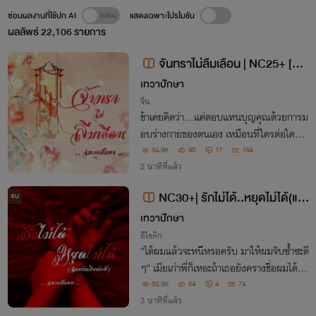
ซ่อนผลงานที่ใช้ปก AI
แสดงเฉพาะโปรโมชัน
ผลลัพธ์
22,106
รายการ
จันทราไม่ลืมเลือน | NC25+ [มีอี
บุ้ค]
เทวาปักษา
จีน
ข้าเคยคิดว่า…แค่ตอบแทนบุญคุณด้วยการม
อบร่างกายของตนเอง เหมือนที่ใครต่อใครก็
ทำกัน ก็น่าจะเพียงพอแล้ว แต่ทำไม…ยิ่งเข้า
34.9K
80
17
184
ใกล้เขา ข้ากลับยิ่งถอนตัวไม่ได้
2 นาทีที่แล้ว
NC30+| รักไม่ได้..หยุดไม่ได้(แอ
จบ
บรักเมียเก่าพี่) | มีE-book
เทวาปักษา
อีโรติก
“ได้ผมแล้วจะหนีหรอครับ มาให้ผมจับซ้ำซะดี
ๆ” เมียเก่าพี่ก็เหอะถ้าเธอยังครางชื่อผมได้ ผ
มก็จะเอาให้สุด ถ้าผมลบทุกสัมผัสของพี่ออก
33.8K
54
4
74
ไปจากร่างคุณ ได้คุณจะยอมเป็นของผมไหม
3 นาทีที่แล้ว