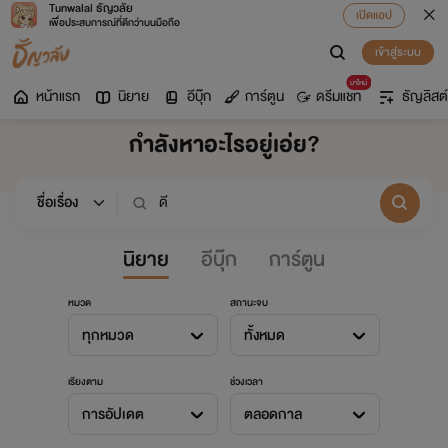
Tunwalai ธัญวลัย
เปิดแอป
เพื่อประสบการณ์ที่ดีกว่าบนมือถือ
เข้าสู่ระบบ
มาใหม่
หน้าแรก
นิยาย
อีบุ๊ก
การ์ตูน
ดรีมแชท
ธัญลิสต์
กำลังหาอะไรอยู่เอ่ย?
นิยาย
อีบุ๊ก
การ์ตูน
หมวด
สถานะจบ
ทุกหมวด
ทั้งหมด
เรียงตาม
ช่วงเวลา
การอัปเดต
ตลอดกาล