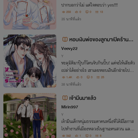
ปากบอกว่าไม่ แต่ใจตอบว่า yes!!!!
233
0
0
13
35 นาทีที่แล้ว
หอบเงินพ่อของลูกมาเปิดร้านขอ
งชำ
Veevy22
Y
ทะลุมิติมาปุ๊บก็โดนจับกินปั๊บ! แต่จะให้เสียตัว
เปล่าได้อย่างไร เขาเลยหอบเงินอีกฝ่ายไปเปิ
ดร้านของชำเสียเลย ทว่าสี่ปีต่อมาเจ้าของเงิ
1.4K
0
0
25
นดันตามมาทวงหนี้พร้อมหลักฐานมัดตัวคือเ
38 นาทีที่แล้ว
ด็กน้อยที่หน้าตาเหมือนตัวเองเป๊ะ!
เจ้ามีนมาแล้ว
Mirin997
Y
เจ้ามีนเด็กหนุ่มธรรมดาคนหนึ่งที่ได้มีโอกาส
ไปทำงานที่เมืองหลวงในฐานะคนสวน และไ
ด้พบเจอกับเจ้านายที่ชื่อว่า นคเรศ สิริปัญญา
342
1
0
8