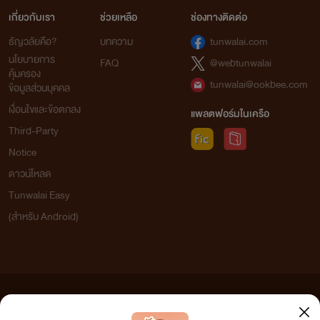
เกี่ยวกับเรา
ช่วยเหลือ
ช่องทางติดต่อ
ธัญวลัยคือ?
บทความ
tunwalai.com
นโยบายการ
FAQ
@webtunwalai
คุ้มครอง
tunwalai@ookbee.com
ข้อมูลส่วนบุคคล
เงื่อนไขและข้อตกลง
แพลตฟอร์มในเครือ
Third-Party
Notice
ดาวน์โหลด
Tunwalai Easy
(สำหรับ Android)
ข้อความที่ท่านได้อ่านจากเว็บไซต์นี้เกิดจากการเขียนโดยสาธารณชนและเผยแพร่โดยอัตโนมัติ ผู้ดูแล
เว็บไซต์แห่งนี้ไม่ได้เห็นด้วยและไม่ขอรับผิดชอบต่อข้อความใดๆ ทั้งสิ้น ดังนั้นผู้อ่านทุกท่านโปรดใช้