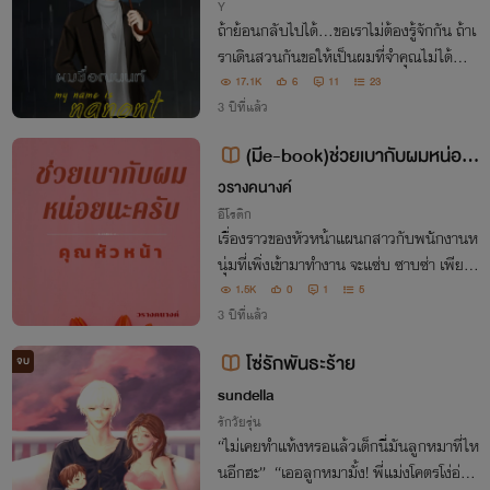
Y
ถ้าย้อนกลับไปได้...ขอเราไม่ต้องรู้จักกัน ถ้าเ
ราเดินสวนกันขอให้เป็นผมที่จำคุณไม่ได้...แ
ละถ้าเป็นไปได้หากพรุ่งนี้ยังมี ขอให้ความจำ
17.1K
6
11
23
ผมเสื่อมแล้วไม่มีคุณอยู่ในนั้น
3 ปีที่แล้ว
(มีe-book)ช่วยเบากับผมหน่อย
นะครับคุณหัวหน้า
วรางคนางค์
อีโรติก
เรื่องราวของหัวหน้าแผนกสาวกับพนักงานห
นุ่มที่เพิ่งเข้ามาทำงาน จะแซ่บ ซาบซ่า เพียงใ
ด ต้องติดตามนะคะ
1.5K
0
1
5
3 ปีที่แล้ว
โซ่รักพันธะร้าย
จบ
sundella
รักวัยรุ่น
“ไม่เคยทำแท้งหรอแล้วเด็กนี่มันลูกหมาที่ไห
นอีกฮะ” “เออลูกหมามั้ง! พี่แม่งโคตรโง่อ่