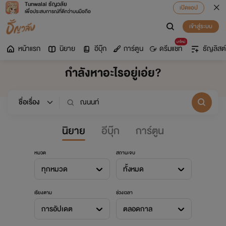
Tunwalai ธัญวลัย
เปิดแอป
เพื่อประสบการณ์ที่ดีกว่าบนมือถือ
เข้าสู่ระบบ
มาใหม่
หน้าแรก
นิยาย
อีบุ๊ก
การ์ตูน
ดรีมแชท
ธัญลิสต์
กำลังหาอะไรอยู่เอ่ย?
นิยาย
อีบุ๊ก
การ์ตูน
หมวด
สถานะจบ
ทุกหมวด
ทั้งหมด
เรียงตาม
ช่วงเวลา
การอัปเดต
ตลอดกาล