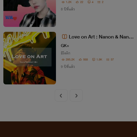
1.2K
22
4
2
8 ปีที่แล้ว
Love on Art : Nanon & Nana
รักนะครับยัยติสส์ 18+
GK+
อีโรติก
285.2K
568
1.9K
37
9 ปีที่แล้ว