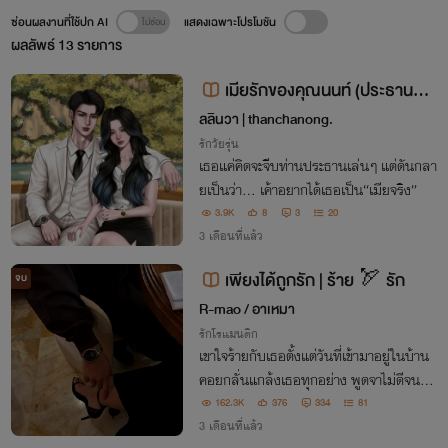
ซ่อนผลงานที่ใช้ปก AI
แสดงเฉพาะโปรโมชัน
ผลลัพธ์
13
รายการ
เมียรักของคุณนนท์ (ประธานคลั่
งรัก)[อ่านฟรี]
ลลินวา | thanchanong.
รักวัยรุ่น
เธอแค่คิดจะจีบท่านประธานเล่นๆ แต่ดันกลา
ยเป็นว่า… เค้าอยากได้เธอเป็น“เมียจริง”
3.9K
8
3
20
3 เดือนที่แล้ว
เพียงได้ถูกรัก | ร้าย 🏹 รัก
จบ
R-mao / อาเหมา
รักโรแมนติก
เขาใจร้ายกับเธอตั้งแต่วันที่เข้ามาอยู่ในบ้าน
คอยกลั่นแกล้งเธอทุกอย่าง พูดจาไม่ดีจนทำ
ให้เธอต้องเสียใจอยู่บ่อยๆ "ทำไมคุณต้องใจ
162.3K
376
334
81
ร้ายกับทับทิม ใจดีกับทับทิมหน่อยไม่ได้เหร
3 เดือนที่แล้ว