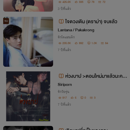
ะ”บอกเลยว่าจังหวะนี้ฉันขึ้นมากกล้ามาว่าลูก
426.6K
335
78
72
ฉันเป็นลูกหมาได้ไง ถ้าลูกฉันเป็นลูกหมาเขา
3 ปีที่แล้ว
เองก็คงจะเป็นพ่อหมานั่นแหละ
ใจดวงเดิม (ดราม่า) จบแล้ว
จบ
Lantana / Pakakrong
รักโรแมนติก
235.5K
892
1.0K
84
7 ปีที่แล้ว
ห่วงบาป >ตอนใหม่มาแล้วนะคะ
<
Siriporn
รักวัยรุ่น
917
6
0
3
7 ปีที่แล้ว