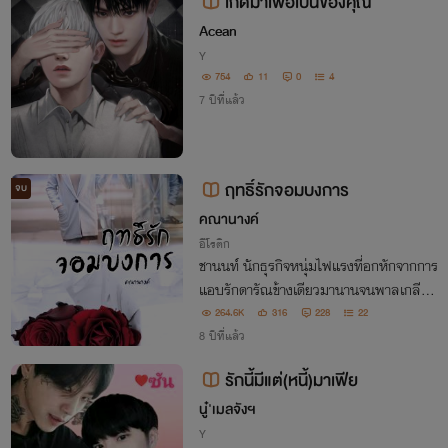
เกิดมาเพื่อเป็นของคุณ
Acean
Y
754
11
0
4
7 ปีที่แล้ว
ฤทธิ์รักจอมบงการ
จบ
คณานางค์
อีโรติก
ชานนท์ นักธุรกิจหนุ่มไฟแรงที่อกหักจากการ
แอบรักดารัณข้างเดียวมานานจนพาลเกลียด
ชัง 'ยิหวา' ว่าที่คู่หมั้นที่มารดาหามาให้ เขาเก
264.6K
316
228
22
ลียดหล่อนมากจนแทบไม่อยากเห็นหน้า ต่า
8 ปีที่แล้ว
งจากยิหวาที่รักหลงเขาหมดหัวใจ ยอมทุกอ
รักนี้มีแต่(หนี้)มาเฟีย
ย
นู๋'เมลจังฯ
Y