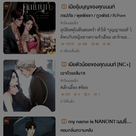
อคะ"
เมียอุ้มบุญของคุณนนท์
จบ
ภรปภัช / พุดพิชชา / ภูวพัชร์ / R.Porn
รักโรแมนติก
อุบัติเหตุในคืนฝนพรำ ทำให้ 'บุญญานนท์' ไ
ด้พบกับหญิงสาวความจำเสื่อม เขาจ้างเธอม
าเป็น 'เมียอุ้มบุญ' เพียงเพื่อจะได้มีทายาทสั
175.7K
326
96
86
กคนให้ตระกูล ทว่ายิ่งได้อยู่ใกล้ชิดกันหัวใจก
8 เดือนที่แล้ว
ลับผูกพันลึกซึ้งเกินจะปล่อยมือ
เมียตัวน้อยของคุณนนท์ [NC+]
เฉาก๊วยเส้น18
รักโรแมนติก
#เด็กเลี้ยง #ท้อง
276
0
2
1
2 ปีที่แล้ว
my name is NANONT:ผมชื่อ
จบ
ณนนท์
หอมกลิ่นความหลัง