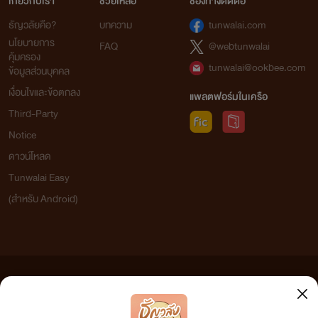
เกี่ยวกับเรา
ช่วยเหลือ
ช่องทางติดต่อ
ธัญวลัยคือ?
บทความ
tunwalai.com
นโยบายการ
FAQ
@webtunwalai
คุ้มครอง
tunwalai@ookbee.com
ข้อมูลส่วนบุคคล
เงื่อนไขและข้อตกลง
แพลตฟอร์มในเครือ
Third-Party
Notice
ดาวน์โหลด
Tunwalai Easy
(สำหรับ Android)
ข้อความที่ท่านได้อ่านจากเว็บไซต์นี้เกิดจากการเขียนโดยสาธารณชนและเผยแพร่โดยอัตโนมัติ ผู้ดูแล
เว็บไซต์แห่งนี้ไม่ได้เห็นด้วยและไม่ขอรับผิดชอบต่อข้อความใดๆ ทั้งสิ้น ดังนั้นผู้อ่านทุกท่านโปรดใช้
วิจารณญาณในการกลั่นกรองด้วยตนเอง และหากท่านพบข้อความใดๆ ที่ขัดต่อกฎหมายและศีลธรรม