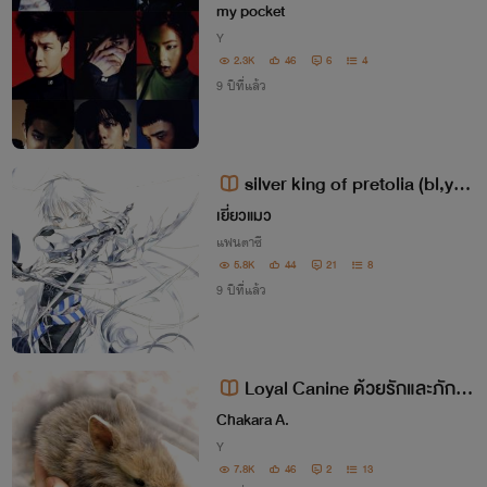
ศาจ
my pocket
Y
2.3K
46
6
4
9 ปีที่แล้ว
silver king of pretolia (bl,yao
i)
เยี่ยวแมว
แฟนตาซี
5.8K
44
21
8
9 ปีที่แล้ว
Loyal Canine ด้วยรักและภักดี
[Yaoi]
Chakara A.
Y
7.8K
46
2
13