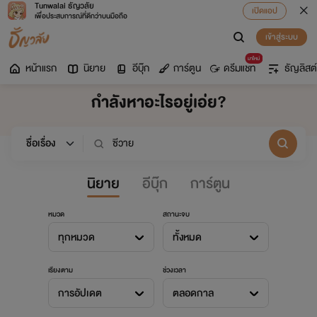
Tunwalai ธัญวลัย
เปิดแอป
เพื่อประสบการณ์ที่ดีกว่าบนมือถือ
เข้าสู่ระบบ
มาใหม่
หน้าแรก
นิยาย
อีบุ๊ก
การ์ตูน
ดรีมแชท
ธัญลิสต์
กำลังหาอะไรอยู่เอ่ย?
นิยาย
อีบุ๊ก
การ์ตูน
หมวด
สถานะจบ
ทุกหมวด
ทั้งหมด
เรียงตาม
ช่วงเวลา
การอัปเดต
ตลอดกาล