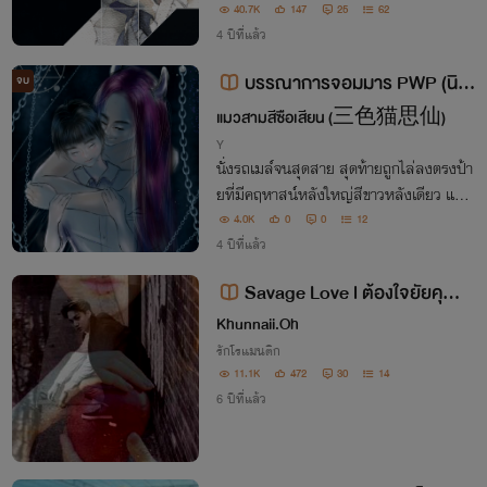
ญญาณซึ่งเป็นเหมือนแหล่งพลังงานนี่คอย
40.7K
147
25
62
ตามติดเขาอยู่
4 ปีที่แล้ว
บรรณาการจอมมาร PWP (นิย
จบ
ายวาย)
แมวสามสีซือเสียน (三色猫思仙)
Y
นั่งรถเมล์จนสุดสาย สุดท้ายถูกไล่ลงตรงป้า
ยที่มีคฤหาสน์หลังใหญ่สีขาวหลังเดียว แต่เจ้
าของกลับไม่ใช่คนธรรมดา ถ้าเขาอยากถูกพ
4.0K
0
0
12
ากลับบ้าน เพียงต้องเสียตัวแลกกับความช่ว
4 ปีที่แล้ว
ยเหลือ
Savage Love l ต้องใจยัยคุณห
มอหน้าหวาน
Khunnaii.Oh
รักโรแมนติก
11.1K
472
30
14
6 ปีที่แล้ว