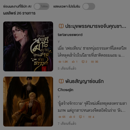
ซ่อนผลงานที่ใช้ปก AI
แสดงเฉพาะโปรโมชัน
ผลลัพธ์
26
รายการ
ประมุขพรรคมารขอจีบคุณชาย
ฝ่ายธรรมะ
tartarussword
Y
เมื่อ 'เฟยเทียน' ชายหนุ่มธรรมดาที่โสดสนิท
ได้หลุดเข้าไปในนิยายที่เขาติดงอมแงม และไ
ด้เจอ'เซียวเฟิง' ที่เขาหลงรัก แต่จะจีบได้ยังไง
1.9K
1
2
36
ล่ะในเมื่อเขาดันได้ร่างประมุขพรรคมารผู้ซึ่งเ
5 เดือนที่แล้ว
ซียวเฟิงเกลียดที่สุดซะได้
พันธสัญญาซ่อนรัก
Chosejin
Y
'ผู้สร้างจักรวาล' จุติใหม่เพื่อหยุดสงครามสา
มภพ แต่ถูกสาปจนดวงจิตสถิตในร่าง 'ลิเวีย
ร์' ลูกครึ่งยมทูตมึนๆ กับภารกิจตามหาดวงจิ
65
0
1
4
ตและการกวาดล้างความมืดจึงเริ่มขึ้นพร้อม
7 เดือนที่แล้ว