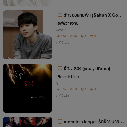
รักของสายฟ้า (Saifah X Gory
a)
เอฟซีวายวาย
รักวัยรุ่น
1.5K
37
2
3
8 ปีที่แล้ว
รัก...ลวง (yaoi, drama)
Phoenix blue
Y
1.3K
27
0
2
8 ปีที่แล้ว
monster danger รักร้ายนายปี