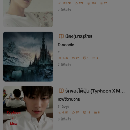
162.0K
577
228
37
7 ปีที่แล้ว
น้อง(มาร)ร้าย
D.noodle
Y
1.6K
27
1
4
7 ปีที่แล้ว
รักของไต้ฝุ่น (Typhoon X Me
w)
เอฟซีวายวาย
รักวัยรุ่น
6.1K
57
18
8
8 ปีที่แล้ว