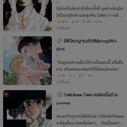
Y
ได้เกิดเป็นอัลฟ่าตัวท็อปทั้งที่ สุดท้ายดันมีสา
มีเป็นทรูอัลฟ่าเเฝดสุดหื่น ไม่คิดว่าการเดินเ
ล่นในวันนั้นเเล้วถูกลูกหลงจะฟื้นมาในอีกโล
39.3K
37
123
34
กที่เหมือนกับคู่ขนาน เเถมยังเป็นโลกของโอเ
3 ปีที่แล้ว
มก้าเวิร์สอีกด้วย!!
อัติวิระญาณรัก|Mpregl20+
[Snt]
Y
“มีอยู่สองทางเลือกให้นายในตอนนี้ หนึ่งคือ
ตาย หรือสองมาคอยทำให้ฉันพอใจแทน”
270
4
0
3
3 ปีที่แล้ว
Twinless Twin แฝดหนึ่งร่าง
จบ
youmay
Y
จะบอกกับทุกคนได้ยังไงล่ะ ว่าไอ้พลังจิตของเ
ขาที่ดูแข็งแกร่งเหนือใครๆ... มันเป็นเพราะวิ