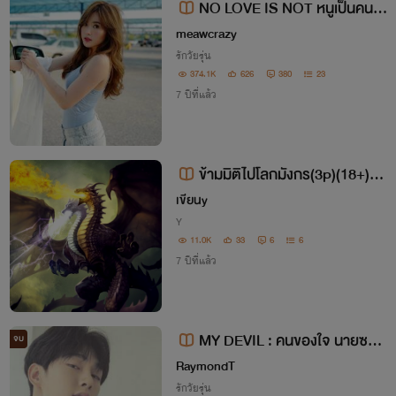
NO LOVE IS NOT หนูเป็นคนใส
ใสค่ะ NC 18++++ {อ่านฟรีค่ะ}
meawcrazy
รักวัยรุ่น
374.1K
626
380
23
7 ปีที่แล้ว
ข้ามมิติไปโลกมังกร(3p)(18+)[Y
AOI]
เขียนy
Y
11.0K
33
6
6
7 ปีที่แล้ว
MY DEVIL : คนของใจ นายซาต
จบ
าน [จบแล้ว]
RaymondT
รักวัยรุ่น