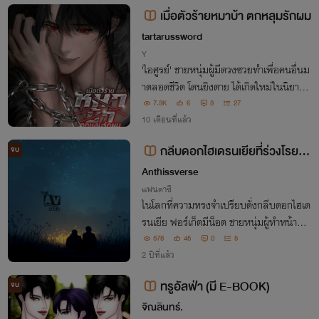
พันธสัญญาเลือดและความคลั่งรัก!
เมื่อตัวร้ายหมาบ้า ตกหลุมรักผม
tartarussword
Y
'ไอศูรย์' ชายหนุ่มผู้มีดวงซวยทำเพื่อคนอื่นม
าตลอดชีวิต โดนยิงตาย ได้เกิดใหม่ในนิยายแ
ฟนตาซีเป็นตัวประกอบในตระกูลที่ร่ำรวย แ
7.3K
6
3
27
ละได้พบกับตัวร้ายหมาบ้า เซอร์เบอรอส ผู้ที่
10 เดือนที่แล้ว
ตามเนื้อเรื่องหลักต้องเป็นคนที่ฆ่าเขา
กลีบดอกไฮเดรนเยียที่ร่วงโรยตา
จบ
มสายลม มีเพียงคุณฟอร์เก็ตมีน๊อต
Anthissverse
ที่พยายามเก็บทุกความทรงจำไว้ในใจ
แฟนตาซี
ในโลกที่ความทรงจำเปรียบดั่งกลีบดอกไฮเด
รนเยีย ฟอร์เก็ตมีน็อต ชายหนุ่มผู้ทำหน้าที่เก็
บรักษาความทรงจำของผู้คน ได้รับมอบหมา
578
45
0
5
ยให้ดูแลไฮเดรนเยียต้นหนึ่งที่ใกล้โรยรา ...
2 ปีที่แล้ว
[จบแล้ว]
ทรูอัลฟ่า (มี E-BOOK)
จบ
จิณลินทร์.