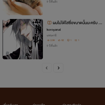
9 ปีที่แล้ว
ผมไม่ได้ใสซื่อขนาดนั้นนะครับ B
L
koroyanai
แฟนตาซี
2.5K
52
1
1
9 ปีที่แล้ว