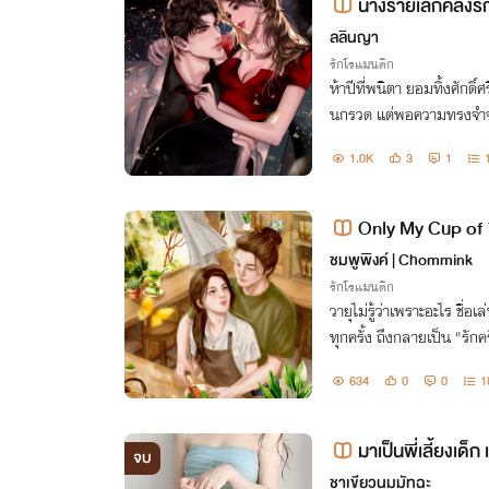
นางร้ายเลิกคลั่ง
ล้วจ้า!!)
ลลินญา
รักโรแมนติก
ห้าปีที่พนิตา ยอมทิ้งศักดิ์ศ
นกรวด แต่พอความทรงจำจาก
เป็นแค่ 'นางร้าย' ในนิยาย
1.0K
3
1
เขลา!
Only My Cup of 
ชมพูพิงค์ | Chommink
รักโรแมนติก
วายุไม่รู้ว่าเพราะอะไร ชื
ทุกครั้ง ถึงกลายเป็น "รัก
ไม่เคยรู้เลยว่า เวลาที่เขาเ
634
0
0
1
ค่ชื่อ
มาเป็นพี่เลี้ยงเด็
จบ
ชาเขียวนมมัทฉะ