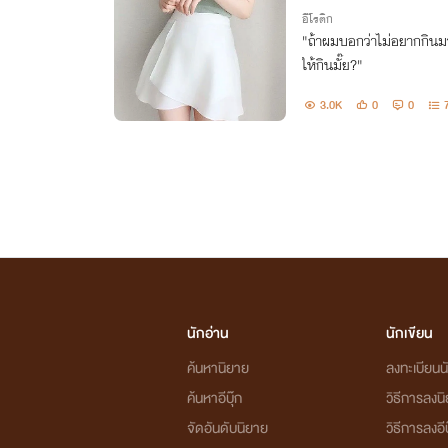
อีโรติก
"ถ้าผมบอกว่าไม่อยากกิน
ให้กินมั๊ย?"
3.0K
0
0
นักอ่าน
นักเขียน
ค้นหานิยาย
ลงทะเบียนนั
ค้นหาอีบุ๊ก
วิธีการลงน
จัดอันดับนิยาย
วิธีการลงอีบ