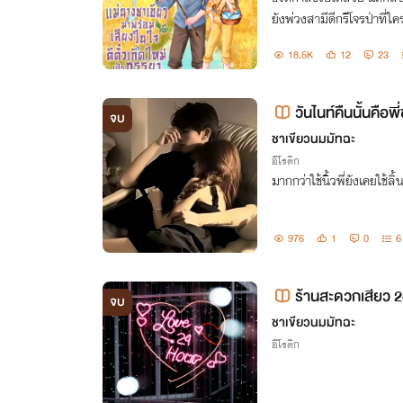
ยังพ่วงสามีดีกรีโจรป่าที
สาวตัวจี๊ดอย่างเธอจะไม่ข
18.5K
12
23
อนชาเขียวตัวแม่จะเดิน
วันไนท์คืนนั้นคือพ
จบ
ชาเขียวนมมัทฉะ
อีโรติก
มากกว่าใช้นิ้วพี่ยังเคยใช้ล
976
1
0
6
ร้านสะดวกเสียว 24
จบ
ชาเขียวนมมัทฉะ
อีโรติก