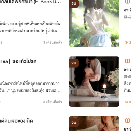
รักกลับได้พยัคฆ์มา (E-Book มาแ
จบ
ชาเ
อีโรต
รีเพื่อวิ่งตามผู้ชายที่เห็นเธอเป็นเพียงก้อ
ชาติก่อนกลับมาพร้อมกับรู้ว่าตัวเอง
ที่ต้องตายอย่างอนาถ เธอก็ขอยุติความโง่
12
3 เดือนที่แล้ว
2
Tea | เธอแก้วโปรด
จบ
ชาเ
อีโรต
่อเล่นน้องพาร์ทไทม์ที่หลุดออกมาจากปาก
สิ่ง
ครับ…" นุ่มจนเขาเองยังสะดุ้ง ส่วนเธอก็
กับ
รียกชื่อเธอว่า"รักครับ"มันไม่ได้หมายถึงแ
8
3 เดือนที่แล้ว
3
ก แต่ดันเจอของเด็ด
จบ
ชาเ