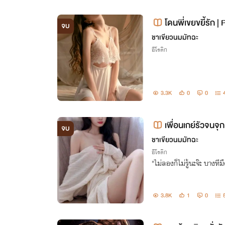
โดนพี่เขยขยี้รัก 
จบ
ชาเขียวนมมัทฉะ
อีโรติก
3.3K
0
0
เพื่อนเกย์รัวจนจุก
จบ
ชาเขียวนมมัทฉะ
อีโรติก
"ไม่ลองก็ไม่รู้นะจ๊ะ บางท
3.8K
1
0