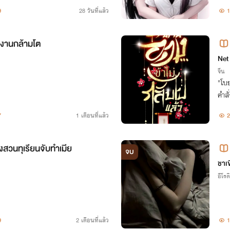
9
28 วันที่แล้ว
1
งานกล้ามโต
Net
จีน
"โบย
คำสั
ลางห
7
1 เดือนที่แล้ว
2
สวนทุเรียนจับทำเมีย
จบ
ชาเ
อีโรต
9
2 เดือนที่แล้ว
1