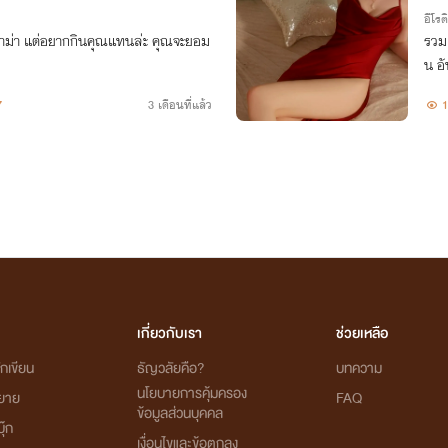
อีโรต
มาม่า แต่อยากกินคุณแทนล่ะ คุณจะยอม
รวมเ
น อัพ
7
3 เดือนที่แล้ว
1
เกี่ยวกับเรา
ช่วยเหลือ
กเขียน
ธัญวลัยคือ?
บทความ
นโยบายการคุ้มครอง
ิยาย
FAQ
ข้อมูลส่วนบุคคล
ุ๊ก
เงื่อนไขและข้อตกลง