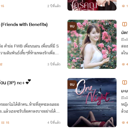
15
2 ปีที่แล้ว
1
 (Friends with Benefits)
จบ
นัด
อีโรต
ือ คำย่อ FWB เพื่อนนอน เพื่อนที่มี S
สอง 
ความสัมพันธ์เหี้ยๆที่ห้ามหลงรักเพื่อนอ
ลในตัวของนางเ
้ามรู้สึกดี แม้จะติดใจ SEX ของอีกฝ่ายข
ฝดนั้นแห
32
3 ปีที่แล้ว
4
ได้
อ้วน (3P) nc+💕
จบ
มะน
อีโรต
ใครออกไม่ได้สักคน..ท้ายที่สุดจะลงเอยอ
หญิง
เธอ..แล้วเธอจะรับข้อตกลงบางอย่างได้หรื
ล้ว
พิรั
15
4 ปีที่แล้ว
4
มรัก