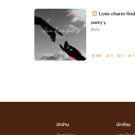
Love charm fin
pastry'y
อีโรติก
807
0
0
1
นักอ่าน
นักเขียน