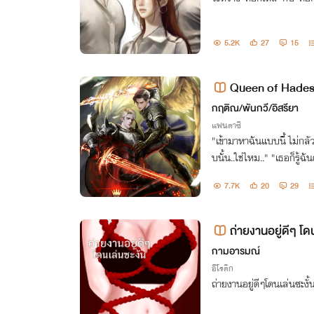
5.2K
27
15
Queen of Hades
กฤติณ/พันกวี/อิสรียา
แฟนตาซี
"เข้ามาหาฉันแบบนี้ ไม่กล
บนั้น..ใช่ไหม.." "เธอก็รู้ฉ
ใจฉันได้หรือเปล่า เพราะถ
7.7K
20
29
ไม่ได้เหมือนกัน
ถ่ายงานอยู่ดีๆ โด
จนจบ [3p] มีE-book
กามอารมณ์
อีโรติก
ถ่ายงานอยู่ดีๆโดนเล่นซะงั