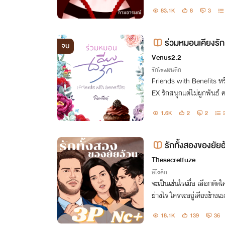
83.1K
8
3
ร่วมหมอนเคียงรัก
จบ
Venus2.2
รักโรแมนติก
Friends with Benefits หร
EX รักสนุกแต่ไม่ผูกพันธ์ 
ย่างเด็ดขาด ห้ามหวั่นไหว ห
1.6K
2
2
นาดไหนก็ตาม
รักทั้งสองของยัย
Thesecretfuze
อีโรติก
จะเป็นเช่นไรเมื่อ เลือกตัด
ย่างไร ใครจะอยู่เคียงข้าง
อไม่
18.1K
139
36