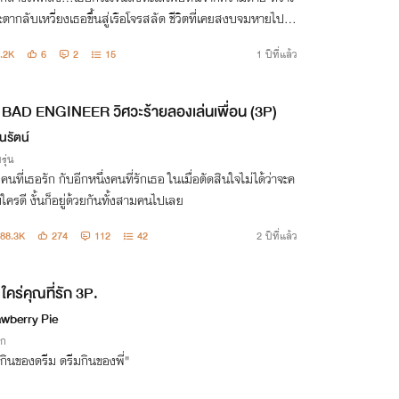
ตากลับเหวี่ยงเธอขึ้นสู่เรือโจรสลัด ชีวิตที่เคยสงบจมหายไปกั
ลอกคลื่น ถูกพันธนาการไว้บนเรือของเหล่าโจรสลัดพร้อมหัวใ
.2K
6
2
15
1 ปีที่แล้ว
ถูกจองจำด้วยไฟปรารถนา
BAD ENGINEER วิศวะร้ายลองเล่นเพื่อน (3P)
นรัตน์
รุ่น
งคนที่เธอรัก กับอีกหนึ่งคนที่รักเธอ ในเมื่อตัดสินใจไม่ได้ว่าจะค
ใครดี งั้นก็อยู่ด้วยกันทั้งสามคนไปเลย
88.3K
274
112
42
2 ปีที่แล้ว
ใคร่คุณที่รัก 3P.
awberry Pie
ิก
กินของดรีม ดรีมกินของพี่"