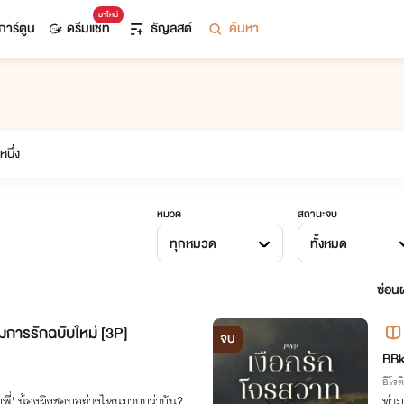
มาใหม่
การ์ตูน
ดรีมแชท
ธัญลิสต์
ค้นหา
หมวด
สถานะจบ
ทุกหมวด
ทั้งหมด
ซ่อนผ
การรักฉบับใหม่ [3P]
จบ
BB
อีโรต
อกพี่' น้องผิงชอบอย่างไหนมากกว่ากัน?
ท่า