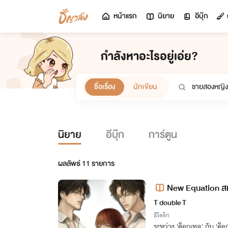
หน้าแรก
นิยาย
อีบุ๊ก
กำลังหาอะไรอยู่เอ่ย?
ชื่อเรื่อง
นักเขียน
นิยาย
อีบุ๊ก
การ์ตูน
ผลลัพธ์
11
รายการ
New Equation สม
T double T
อีโรติก
ระหว่าง 'ค็อกเทล' กับ 'ค็