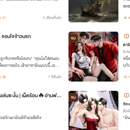
ชคชะ
บระ
31
2 เดือนที่แล้ว
4
จก็
 จอมใจจ้าวนรก
จบ
ดาริ
รักวัย
ัวถูกจับกดหรือไงเรน" "คุณไม่ใช่คนแบ
หนึ่
ันต้องการอะไร..เข้ามาหาฉันแบบนี้..เธอไว้
บกับ
้ามันอยากมาก ๆ ฉันก็อาจควบคุมตัวเอง
28
1 ปีที่แล้ว
1
นเล่นซะงั้น | เผ็ดร้อน🔥อ่านฟรี
จบ
Str
อีโรต
้นรสรักเมามันส์ทำเธอติดใจ
"มัน