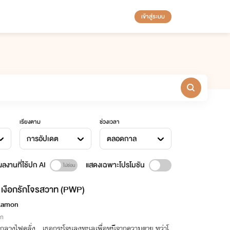
เข้าสู่ระบบ
เรียงตาม
ช่วงเวลา
การอัปเดต
ตลอดกาล
ลงานที่ใช้ปก AI
แสดงเฉพาะโปรโมชัน
เงือกรักโจรสวาท (PWP)
kamon
ิก
มกลางไฟคลั่ง…เธอกระโจนลงทะเลเพื่อหนีจากความตาย ทว่าโ