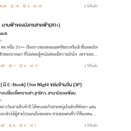
8.2K
18
4
16
2 ปีที่แล้ว
นานฟ้าของมังกรสายฟ้า(20+)
ณมล
ิก
ต่อ หนึ่ง 20++ เรื่องราวของสองเเฝดที่ชอบหรือเข้าขั้นหลงไห
อก ที่ไม่ค่อยสู้คนไม่ค่อยมีความมั่นใจ เพราะสองแ
ละที่ทำให้เธอเป็นแบบนี้ เหมือนรัก ไม่รัก ไม่มีใครคาดเดา
.0K
1
0
17
4 ปีที่แล้ว
[ มี E-Book] One Night ขย่มข้ามวัน (3P)
าวเปรี้ยวจี๊ดหวานซ่า,ฐายิกา, ฮานามิรวยเพื่อน
ิก
สาววัยสามสิบห้าปี ได้พบเจอกับชายหนุ่มในผับที่พัทยา แต่แ
เธอกลับได้ผู้ชายไปนอนถึงสองคน ชายสองคนที่ว่าก็คือเจตและ
ชย์ซึ่งเป็นสองคนพ่อลูกที่เธอไปเจอในผับแห่งนั้น เรื่องราวควา
.5K
6
0
7
4 ปีที่แล้ว
และไฟร่านก็บัง