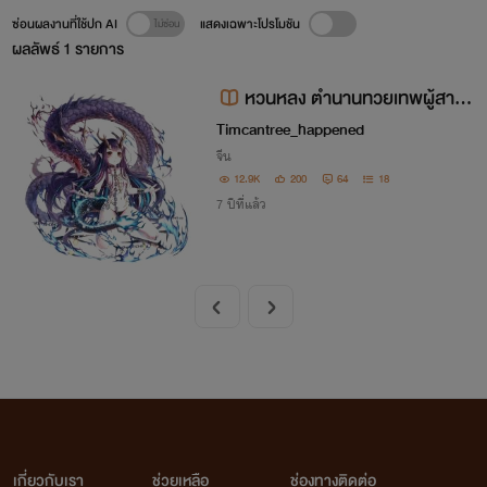
ซ่อนผลงานที่ใช้ปก AI
แสดงเฉพาะโปรโมชัน
ผลลัพธ์
1
รายการ
หวนหลง ตำนานทวยเทพผู้สาบสู
ญ
Timcantree_happened
จีน
12.9K
200
64
18
7 ปีที่แล้ว
เกี่ยวกับเรา
ช่วยเหลือ
ช่องทางติดต่อ