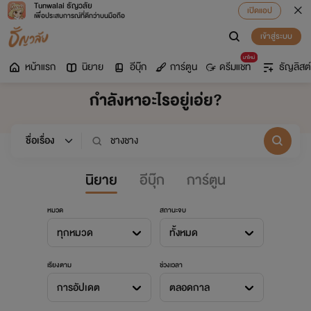
Tunwalai ธัญวลัย
เปิดแอป
เพื่อประสบการณ์ที่ดีกว่าบนมือถือ
เข้าสู่ระบบ
มาใหม่
หน้าแรก
นิยาย
อีบุ๊ก
การ์ตูน
ดรีมแชท
ธัญลิสต์
กำลังหาอะไรอยู่เอ่ย?
นิยาย
อีบุ๊ก
การ์ตูน
หมวด
สถานะจบ
ทุกหมวด
ทั้งหมด
เรียงตาม
ช่วงเวลา
การอัปเดต
ตลอดกาล