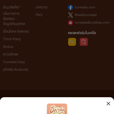
ธัญวลัยคือ?
บทความ
tunwalai.com
นโยบายการ
FAQ
@webtunwalai
คุ้มครอง
tunwalai@ookbee.com
ข้อมูลส่วนบุคคล
เงื่อนไขและข้อตกลง
แพลตฟอร์มในเครือ
Third-Party
Notice
ดาวน์โหลด
Tunwalai Easy
(สำหรับ Android)
ข้อความที่ท่านได้อ่านจากเว็บไซต์นี้เกิดจากการเขียนโดยสาธารณชนและเผยแพร่โดยอัตโนมัติ ผู้ดูแล
เว็บไซต์แห่งนี้ไม่ได้เห็นด้วยและไม่ขอรับผิดชอบต่อข้อความใดๆ ทั้งสิ้น ดังนั้นผู้อ่านทุกท่านโปรดใช้
วิจารณญาณในการกลั่นกรองด้วยตนเอง และหากท่านพบข้อความใดๆ ที่ขัดต่อกฎหมายและศีลธรรม