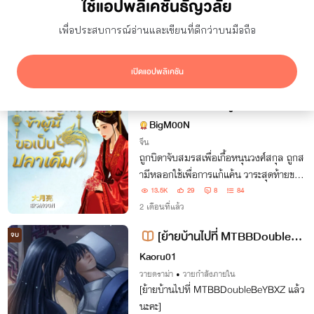
ใช้แอปพลิเคชันธัญวลัย
ยอดเข้าชม
7 วัน
เพื่อประสบการณ์อ่านและเขียนที่ดีกว่าบนมือถือ
ซ่อนผลงานที่ใช้ปก AI
แสดงเฉพาะโปรโมชัน
เปิดแอปพลิเคชัน
ผลลัพธ์
5
รายการ
เกิดใหม่อีกทีข้าผู้นี้ขอเป็นปลาเค็ม
จบ
BigM00N
จีน
ถูกบิดาจับสมรสเพื่อเกื้อหนุนวงศ์สกุล ถูกส
ามีหลอกใช้เพื่อการแก้แค้น วาระสุดท้ายของ
ข้าก็คือการจบชีวิตอย่างเดียวดาย เมื่อได้เกิดใ
13.5K
29
8
84
หม่อีกครั้งสิ่งแรกที่ข้าทำก็คือจะไม่ยอมเป็นห
2 เดือนที่แล้ว
มากของผู้ใดอีก
[ย้ายบ้านไปที่ MTBBDoubleBe
จบ
YBXZ แล้วนะคะ]
Kaoru01
วายดราม่า
•
วายกำลังภายใน
[ย้ายบ้านไปที่ MTBBDoubleBeYBXZ แล้ว
นะคะ]