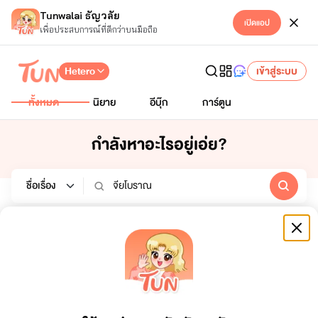
Tunwalai ธัญวลัย
เปิดแอป
เพื่อประสบการณ์ที่ดีกว่าบนมือถือ
Hetero
เข้าสู่ระบบ
ทั้งหมด
นิยาย
อีบุ๊ก
การ์ตูน
กำลังหาอะไรอยู่เอ่ย?
นิยาย
อีบุ๊ก
การ์ตูน
หมวดหมู่
สถานะจบ
ทั้งหมด
ทั้งหมด
เรียงตาม
ช่วงเวลา