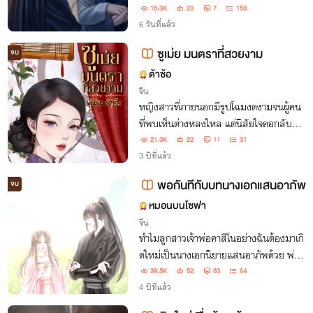
15.3K
23
7
158
6 วันที่แล้ว
ซูเม่ย มนตราที่สวยงาม
จบ
ต้าซ้อ
จีน
หญิงสาวที่ภายนอกมีรูปโฉมงดงามจนผู้คน
ที่พบเห็นต่างหลงใหล แต่นิสัยใจคอกลับน่า
รังเกียจจนคนรอบข้างเอือมระอา หลังจากที่เ
21.3K
22
11
31
ธอประสบอุบัติเหตุนิสัยของเธอก็เปลี่ยนไปร
3 ปีที่แล้ว
าวกับว่าเป็นคนละคน
พอกันทีกับบทนางเอกแสนอาภัพ
จบ
หมอนบนโซฟา
จีน
ทำไมลูกสาวเจ้าพ่อคาสิโนอย่างฉันต้องมาเกิ
ดใหม่เป็นนางเอกนิยายแสนอาภัพด้วย พ่อต
าย พี่พิการ แถมตัวเองและแม่ยังถูกส่งไปเป็
39.5K
52
33
64
นอนุอีก…เหอะ! คิดว่าฉันจะยอมให้ใครมากำ
4 ปีที่แล้ว
หนดชีวิตฉันงั้นหรอ ฝันไปเถอะ!