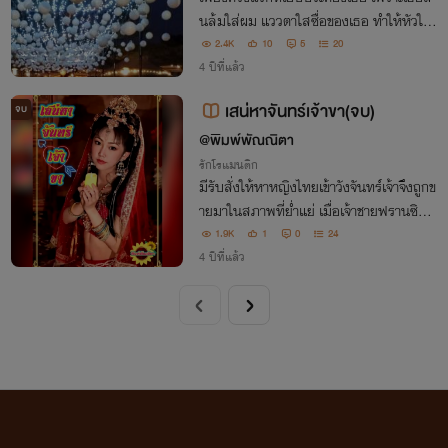
นล้มใส่ผม แววตาใสซื่อของเธอ ทำให้หัวใจผ
มเต้นแรง จนไม่อาจลืมเธอได้ลง
2.4K
10
5
20
4 ปีที่แล้ว
เสน่หาจันทร์เจ้าขา(จบ)
จบ
@พิมพ์พัณณิตา
รักโรแมนติก
มีรับสั่งให้หาหญิงไทยเข้าวังจันทร์เจ้าจึงถูกข
ายมาในสภาพที่ย่ำแย่ เมื่อเจ้าชายฟรานซิสเจ
อจันทร์เจ้าครั้งแรกก็นึกรังเกียจสั่งให้ทหารค
1.9K
1
0
24
นสนิทลากตัวจันทร์เจ้าออกไปโยนทิ้งในทันที
4 ปีที่แล้ว
นี่เธอเป็นคนนะ!! ไม่ใช่ขยะ!!