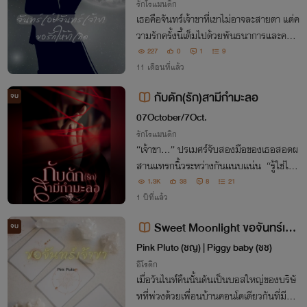
รักโรแมนติก
เธอคือจันทร์เจ้าขาที่เขาไม่อาจละสายตา แต่ค
วามรักครั้งนี้เต็มไปด้วยพันธนาการและควา
มลับที่พร้อมเผาใจให้ร้อนรุ่ม ระหว่างหน้าที่
227
0
1
9
กับหัวใจ…ใครจะพ่ายก่อนกัน
11 เดือนที่แล้ว
กับดัก(รัก)สามีกำมะลอ
จบ
07October/7Oct.
รักโรแมนติก
“เจ้าขา...” ปรเมศร์จับสองมือของเธอสอดผ
สานแทรกนิ้วระหว่างกันแนบแน่น “รู้ใช่ไหม
ว่าผัวหวง”
1.3K
38
8
21
1 ปีที่แล้ว
Sweet Moonlight ขอจันทร์เจ้า
จบ
ขา Nc18+
Pink Pluto (ชญ) | Piggy baby (ชช)
อีโรติก
เมื่อวันไนท์คืนนั้นดันเป็นบอสใหญ่ของบริษั
ทที่พ่วงด้วยเพื่อนบ้านคอนโดเดียวกันที่มีวิญ