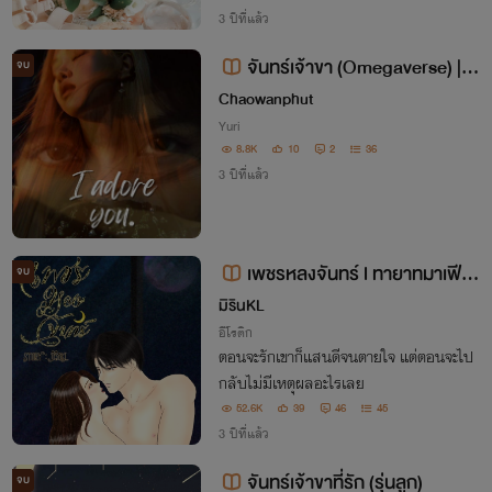
3 ปีที่แล้ว
จันทร์เจ้าขา (Omegaverse) | C
จบ
haelisa
Chaowanphut
Yuri
8.8K
10
2
36
3 ปีที่แล้ว
เพชรหลงจันทร์ l ทายาทมาเฟีย
จบ
(18+)
มิรินKL
อีโรติก
ตอนจะรักเขาก็แสนดีจนตายใจ แต่ตอนจะไป
กลับไม่มีเหตุผลอะไรเลย
52.6K
39
46
45
3 ปีที่แล้ว
จันทร์เจ้าขาที่รัก​ (รุ่นลูก)​
จบ