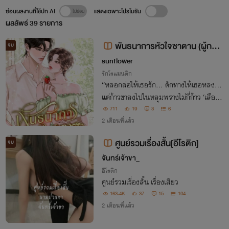
ซ่อนผลงานที่ใช้ปก AI
แสดงเฉพาะโปรโมชัน
ผลลัพธ์
39
รายการ
พันธนาการหัวใจซาตาน (ผู้กอง
จบ
ปราบ x จันทร์เจ้าขา)
sunflower
รักโรแมนติก
“หลอกล่อให้เธอรัก... ดักทางให้เธอหลง...
แต่ก้าวขาลงไปในหลุมพรางไม่กี่ก้าว ‘เสือร้า
ย’ แห่งกองปราบกลับเป็นฝ่ายถอนตัวไม่ขึ้นเ
711
19
3
6
สียเอง”
2 เดือนที่แล้ว
ศูนย์รวมเรื่องสั้น[อีโรติก]
จบ
จันทร์เจ้าขา_
อีโรติก
ศูนย์รวมเรื่องสั้น เรื่องเสียว
163.4K
37
15
104
2 เดือนที่แล้ว