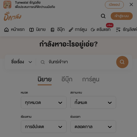
Tunwalai ธัญวลัย
เปิดแอป
เพื่อประสบการณ์ที่ดีกว่าบนมือถือ
เข้าสู่ระบบ
มาใหม่
หน้าแรก
นิยาย
อีบุ๊ก
การ์ตูน
ดรีมแชท
ธัญลิสต์
กำลังหาอะไรอยู่เอ่ย?
นิยาย
อีบุ๊ก
การ์ตูน
หมวด
สถานะจบ
ทุกหมวด
ทั้งหมด
เรียงตาม
ช่วงเวลา
การอัปเดต
ตลอดกาล