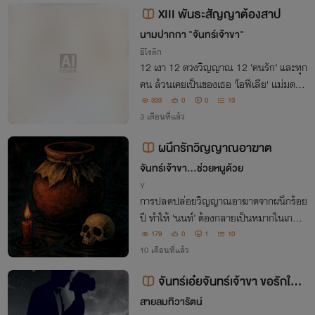
XIII พันธะสัญญาต้องสาป
นามปากกา "จันทร์เจ้าขา"
อีโรติก
12 เงา 12 ดวงวิญญาณ 12 ‘คนรัก’ และทุก
คน ล้วนเคยเป็นของเธอ 'โอฟีเลีย' แม่มดสา
วเจ้าสเน่ห์ผู้ต้องคำสาปให้พลาดรักทุกภพ ทุ
333
0
0
13
กชาติ จะสามารถถอนคำสาปจนได้ครองรักกั
3 เดือนที่แล้ว
บชาวฮาเรมของเธอ ทั้ง 12 คน หรือไม่ มาลุ้
ผนึกรักวิญญาณอาฆาต
นกัน
จันทร์เจ้าขา...ช่วยหนูด้วย
Y
การปลดปล่อยวิญญาณอาฆาตจากผนึกร้อย
ปี ทำให้ ‘นนท์’ ต้องกลายเป็นหมากในเกมล้
างแค้นของ ‘ภพ’ แต่เมื่อศัตรูในอดีตปรากฏตั
179
0
1
10
ว ความแค้นกลับแปรเปลี่ยนเป็นความหวงแ
10 เดือนที่แล้ว
หน รักต้องห้ามครั้งนี้จึงเดิมพันด้วยชีวิต!
จันทร์เอ๋ยจันทร์เจ้าขา ขอรักให้ข้
าเถิด
สายลมทิวารัตน์