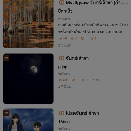
My Jigsaw จันทร์เจ้าขา (อ่านฟ
รี)
ปิ๊กกะปิ้ว
แฟนตาซี
เธอเกิดมาพร้อมกับพลังพิเศษ ส่วนเขาเกิดม
าพร้อมกับคำสาป ท่ามกลางปริศนามากมาย
ก่อเกิดเป็นความรักให้ฟันฝ่าอุปสรรค สุดท้า
167
1
1
2
ยแล้วเธอจะเป็น Jigsaw ที่เขาตามหาหรือไม่
2 ปีที่แล้ว
ร่วมเดินทางไปกลับพวกเขา ได้เลย \(o.o)/
จันทร์เจ้าขา
จบ
p.jbp
รักวัยรุ่น
4.9K
0
1
10
3 ปีที่แล้ว
โปรดจันทร์เจ้าขา
จบ
18bear
รักวัยรุ่น