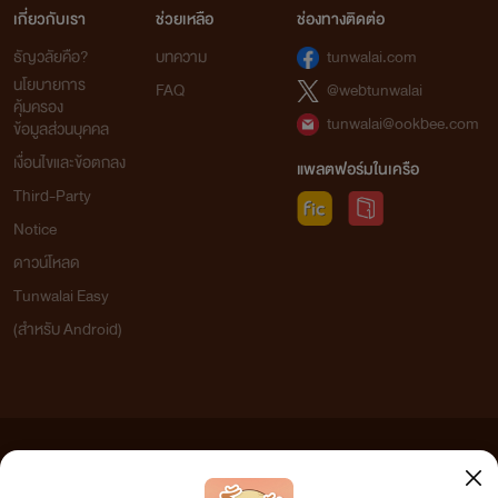
เกี่ยวกับเรา
ช่วยเหลือ
ช่องทางติดต่อ
ธัญวลัยคือ?
บทความ
tunwalai.com
นโยบายการ
FAQ
@webtunwalai
คุ้มครอง
tunwalai@ookbee.com
ข้อมูลส่วนบุคคล
เงื่อนไขและข้อตกลง
แพลตฟอร์มในเครือ
Third-Party
Notice
ดาวน์โหลด
Tunwalai Easy
(สำหรับ Android)
ข้อความที่ท่านได้อ่านจากเว็บไซต์นี้เกิดจากการเขียนโดยสาธารณชนและเผยแพร่โดยอัตโนมัติ ผู้ดูแล
เว็บไซต์แห่งนี้ไม่ได้เห็นด้วยและไม่ขอรับผิดชอบต่อข้อความใดๆ ทั้งสิ้น ดังนั้นผู้อ่านทุกท่านโปรดใช้