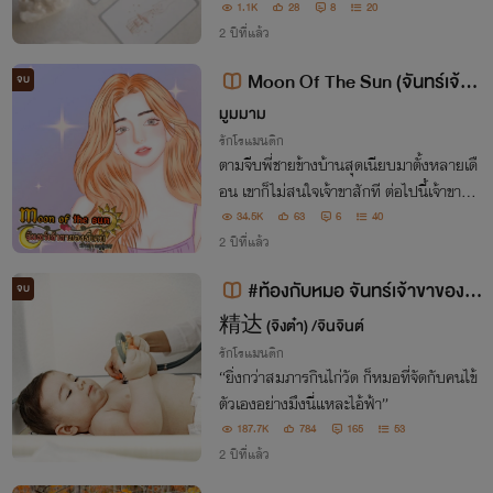
ญานนางงามสาวที่ถูกฆาตกรรมตามติดเขาด้
1.1K
28
8
20
วยจันทร์เจ้าปวดหัว!
2 ปีที่แล้ว
Moon Of The Sun (จันทร์เจ้าข
จบ
าของพี่เดย์) / อ่านฟรีจนจบ
มูมมาม
รักโรแมนติก
ตามจีบพี่ชายข้างบ้านสุดเนียบมาตั้งหลายเดื
อน เขาก็ไม่สนใจเจ้าขาสักที ต่อไปนี้เจ้าขาก็จะ
ไปหาผู้ชายคนใหม่ จะไม่สนใจพี่เดย์อีกแล้ว
34.5K
63
6
40
2 ปีที่แล้ว
#ท้องกับหมอ จันทร์เจ้าขาของคุ
จบ
ณท้องฟ้าแสนรัก
精达 (จิงต๋า) /จินจินต์
รักโรแมนติก
“ยิ่งกว่าสมภารกินไก่วัด ก็หมอที่จัดกับคนไข้
ตัวเองอย่างมึงนี่แหละไอ้ฟ้า”
187.7K
784
165
53
2 ปีที่แล้ว