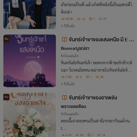
เกิดก่อนเป็นพี่ แล้วเกิดทีหลังนี่เป็นแฟนพี่ไ
ด้เปล่า
50.0K
14
7
27
3 ปีที่แล้ว
จันทร์เจ้าขาของแสงเหนือ มี E b
จบ
ook
Boonra/บูรณ์รา
รักโรแมนติก
จันทร์เอ๋ยจันทร์เจ้า ขอพรจากฟ้าขอรักข้ากลั
บมา โปรดเถิดหนาอย่าหายไปจันทร์เอ๋ยจันท
ร์เจ้า อย่าเอารักข้าจากไปโปรดเถิดหนาโปรดเ
7.0K
5
1
26
ห็นใจ ขออุ่นไอรักข้าหวนคืน
3 ปีที่แล้ว
จันทร์เจ้าขาของอาเพลิง
จบ
พราวแสงเดือน
รักโรแมนติก
ตอนนี้เราสองคนเป็นสามีภรรยากันแล้วน
ะ...
4.7K
20
1
14