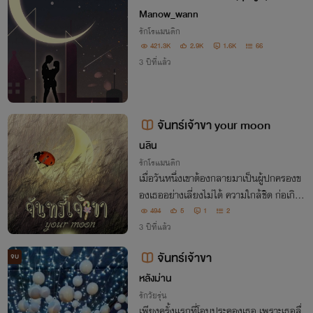
Manow_wann
รักโรแมนติก
421.3K
2.9K
1.6K
66
3 ปีที่แล้ว
จันทร์เจ้าขา your moon
นลิน
รักโรแมนติก
เมื่อวันหนึ่งเขาต้องกลายมาเป็นผู้ปกครองข
องเธออย่างเลี่ยงไม่ได้ ความใกล้ชิด ก่อเกิดเ
ป็นความผูกพัน กระทั่งถักร้อยเป็นความรัก
494
5
1
2
3 ปีที่แล้ว
จันทร์เจ้าขา
จบ
หลังม่าน
รักวัยรุ่น
เพียงครั้งแรกที่โอบประคองเธอ เพราะเธอลื่