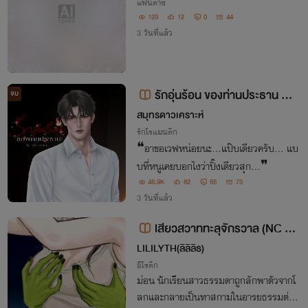
แฟนตาซี
123
12
0
44
3 วันที่แล้ว
รักอุ่นร้อน ของท่านประธาน My
จบ
Microwave
สมุทรดาวเคราะห์
รักโรแมนติก
❝อาขอเวฟหน่อยนะ...แป๊บเดียวครับ... แบ
บที่หนูเคยบอกไงว่าปิ๊งเดียวสุก...❞
48.9K
82
55
73
3 วันที่แล้ว
lสียวสวาททะลุจักรวาล (NC 18
+++)
LILILYTH(ลิลิลิธ)
อีโรติก
ม่อน นักเรียนสาวธรรมดาถูกลักพาตัวจากโ
ลกและกลายเป็นทาสกามในอารยธรรมต่าง