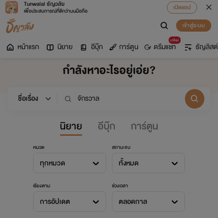
Tunwalai ธัญวลัย
เปิดแอป
เพื่อประสบการณ์ที่ดีกว่าบนมือถือ
เข้าสู่ระบบ
มาใหม่
หน้าแรก
นิยาย
อีบุ๊ก
การ์ตูน
ดรีมแชท
ธัญลิสต์
กำลังหาอะไรอยู่เอ่ย?
นิยาย
อีบุ๊ก
การ์ตูน
หมวด
สถานะจบ
ทุกหมวด
ทั้งหมด
เรียงตาม
ช่วงเวลา
การอัปเดต
ตลอดกาล