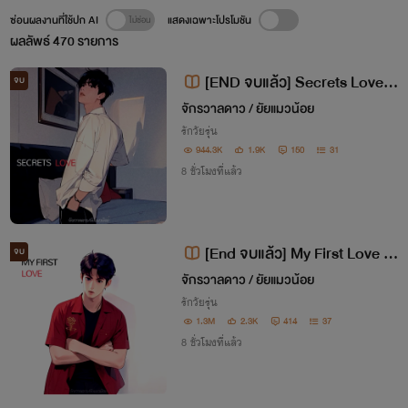
ซ่อนผลงานที่ใช้ปก AI
แสดงเฉพาะโปรโมชัน
ผลลัพธ์
470
รายการ
[END จบแล้ว] Secrets Love รั
จบ
กลับๆ ฉบับหยุดเสือ 18+ [ Zero x S
จักรวาลดาว / ยัยแมวน้อย
ummer ]
รักวัยรุ่น
944.3K
1.9K
150
31
8 ชั่วโมงที่แล้ว
[End จบแล้ว] My First Love ฉั
จบ
นรักนายพี่ว้าก 18+ [ไปรท์ x ใบพลู]
จักรวาลดาว / ยัยแมวน้อย
รักวัยรุ่น
1.3M
2.3K
414
37
8 ชั่วโมงที่แล้ว