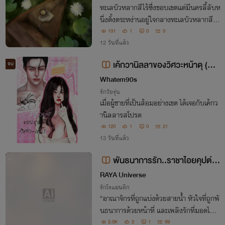
ทะเลบัวหลากสีไร้ซึ่งขอบเขตแต่มีนครลี้ลับห
นึ่งตั้งตระหง่านอยู่ใจกลางทะเลบัวหลากสีนี้
อย่างงดงามและราวกับมีมนต์ขลัง
131
1
0
3
12 วันที่แล้ว
เค้กวานิลลาของวิศวะหน้าดุ (Ca
จบ
keverse)
Whatem90s
รักวัยรุ่น
เมื่อผู้ชายที่เป็นส้อมอย่างเขต ได้เจอกับเค้กว
านิลลารสโปรด
120
1
0
21
13 วันที่แล้ว
พันธนาการรัก..ราชาไอยคุปต์
จบ
(อ่านฟรี)
RAYA Universe
รักโรแมนติก
"อาณาจักรที่ถูกแบ่งด้วยสายน้ำ หัวใจที่ถูกพั
นธนาการด้วยหน้าที่ และเพลิงรักที่มอดไหม้
กลางทะเลทราย... เมื่อ 'ความรัก' และ 'สาย
2.0K
2
1
59