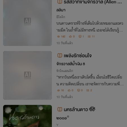
รสสวาทข้ามจักรวาล (Alien Ge
จบ
netic Imprint)
ลลินา
อีโรติก
บนดาวเคราะห์ร้างที่เต็มไปด้วยหมอกและคว
ามมืด ในถ้ำที่ไม่มีทางหนี เธอจะได้เรียนรู้คว
ามหมายที่แท้จริงของคำว่า “ถูกครอบครอง”
142
0
1
11
ความเสียวซ่านที่โถมกระหน่ำจนเธอยอมจำน
10 วันที่แล้ว
นอย่างหมดสิ้น
เพลิงรักซ่อนใจ
จักรวาลสีน้ำเงิน 8
รักโรแมนติก
“หากวันหนึ่งเราเติบโตขึ้น เงื่อนไขชีวิตเปลี่ย
น ความคิดเปลี่ยน เราจะจัดการกับความพึง
พอใจและสัญชาตญาณตัวเองอย่างไร”
16
0
0
2
10 วันที่แล้ว
นครล้านดาว 🪷
๒๐๐๑°
Y