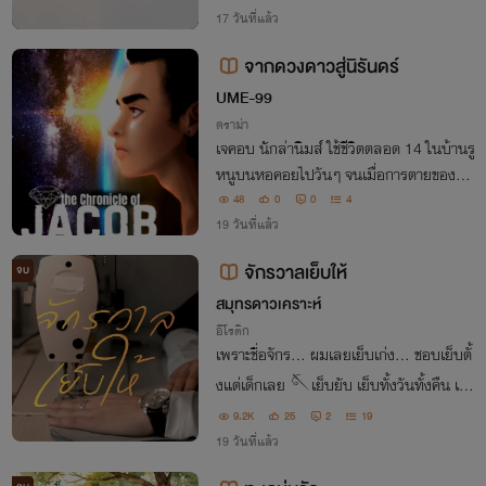
เลือด' คือเดิมพันเดียวที่คุ้มค่ากว่าการชนะสง
17 วันที่แล้ว
คราม"
จากดวงดาวสู่นิรันดร์
UME-99
ดราม่า
เจคอบ นักล่านิมส์ ใช้ชีวิตตลอด 14 ในบ้านรู
หนูบนหอคอยไปวันๆ จนเมื่อการตายของลุง
ที่เลี้ยงดูมาตายเพราะอุบัติเหตุกลางป่า ที่จู่ๆ
48
0
0
4
ก็มียานอวกาศตกลงมา เรื่องราวความฉิบหา
19 วันที่แล้ว
ยสารพัด ความลับทุกอย่างก็ถูกเปิดเผย
จักรวาลเย็บให้
จบ
สมุทรดาวเคราะห์
อีโรติก
เพราะชื่อจักร... ผมเลยเย็บเก่ง... ชอบเย็บตั้
งแต่เด็กเลย 🪡เย็บยับ เย็บทั้งวันทั้งคืน เพ
ราะชอบเงิน แต่ถ้าหมายถึงเย็บคน... ของโห
9.2K
25
2
19
ลๆ ไม่เย็บหรอก... เสียของ
19 วันที่แล้ว