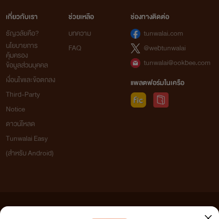
เกี่ยวกับเรา
ช่วยเหลือ
ช่องทางติดต่อ
ธัญวลัยคือ?
บทความ
tunwalai.com
นโยบายการ
FAQ
@webtunwalai
คุ้มครอง
tunwalai@ookbee.com
ข้อมูลส่วนบุคคล
เงื่อนไขและข้อตกลง
แพลตฟอร์มในเครือ
Third-Party
Notice
ดาวน์โหลด
Tunwalai Easy
(สำหรับ Android)
ข้อความที่ท่านได้อ่านจากเว็บไซต์นี้เกิดจากการเขียนโดยสาธารณชนและเผยแพร่โดยอัตโนมัติ ผู้ดูแล