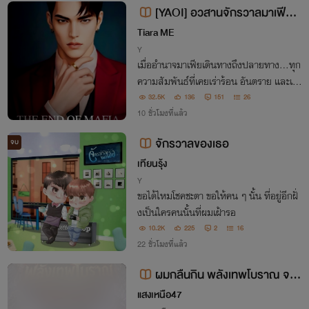
[YAOI] อวสานจักรวาลมาเฟีย T
he End Of Mafia
Tiara ME
Y
เมื่ออำนาจมาเฟียเดินทางถึงปลายทาง...ทุก
ความสัมพันธ์ที่เคยเร่าร้อน อันตราย และเต็
มไปด้วยบาดแผลกำลังต้องเผชิญความจริงที่
32.5K
136
151
26
ว่า... ความรักไม่ใช่เกราะป้องกันและอำนาจไ
10 ชั่วโมงที่แล้ว
ม่ใช่คำตอบสุดท้าย
จักรวาลของเธอ
จบ
เทียนรุ้ง
Y
ขอได้ไหมโชคชะตา ขอให้คน ๆ นั้น ที่อยู่อีกฝั่
งเป็นใครคนนั้นที่ผมเฝ้ารอ
10.2K
225
2
16
22 ชั่วโมงที่แล้ว
ผมกลืนกิน พลังเทพโบราณ จนเ
หล่าเทพทั้งจักรวาล ต้องตามฆ่า
แสงเหนือ47