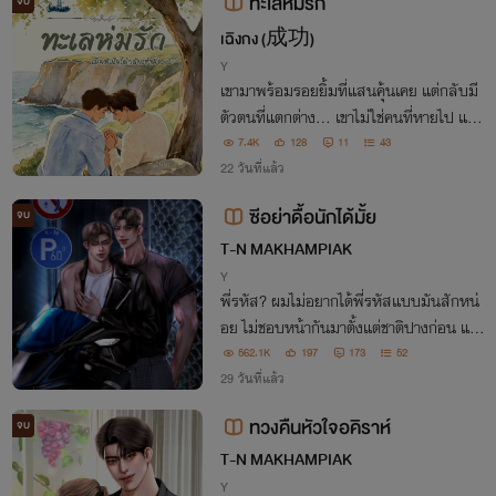
ทะเลห่มรัก
จบ
เฉิงกง (成功)
Y
เขามาพร้อมรอยยิ้มที่แสนคุ้นเคย แต่กลับมี
ตัวตนที่แตกต่าง... เขาไม่ใช่คนที่หายไป แต่เ
ป็นคนที่ทำให้หัวใจ กลับมาเต้นแรงอีกครั้
7.4K
128
11
43
ง...
22 วันที่แล้ว
ซีอย่าดื้อนักได้มั้ย
จบ
T-N MAKHAMPIAK
Y
พี่รหัส? ผมไม่อยากได้พี่รหัสแบบมันสักหน่
อย ไม่ชอบหน้ากันมาตั้งแต่ชาติปางก่อน แต่
พอขึ้นมหาลัยมาผมกลับได้ไอ้พี่เคนมันมาเป็
562.1K
197
173
52
นพี่รหัส! ความหวังที่จะใช้ชีวิตมหาลัยอย่างส
29 วันที่แล้ว
งบสุข มันคงไม่มีอีกแล้ว!
ทวงคืนหัวใจอคิราห์
จบ
T-N MAKHAMPIAK
Y