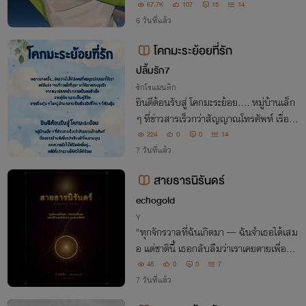
ดาวที่รุ่งเรืองมานับแสนปี เมื่อการมีชีวิตรอด
67.7K
107
15
14
ต้องแลกด้วยศักดิ์ศรี...เธอจะยอมจำนน หรื
6 วันที่แล้ว
อจะลุกขึ้นเปลี่ยนชะตาของตัวเอง
โคกมะระย้อยที่รัก
ปลื้มรัก7
รักโรแมนติก
ยินดีต้อนรับสู่ โคกมะระย้อย.... หมู่บ้านเล็ก
ๆ ที่ข่าวสารเร็วกว่าสัญญาณโทรศัพท์ เรื่องช
าวบ้านดังยิ่งกว่าเสียงลำโพงงานบุญ และคว
224
0
0
14
ามรักอันปวดหัว ของเหล่าหนุ่มสาวใน.... จั
7 วันที่แล้ว
กรวาลโคกมะระย้อยกัน♡♡
สายธารนิรันดร์
echogold
Y
"ทุกจักรวาลที่ฉันเกิดมา — ฉันจำเธอได้เสม
อ แต่ชาตินี้ เธอกลับลืมว่าเราเคยตายเพื่อกั
น"
45
0
0
7
7 วันที่แล้ว