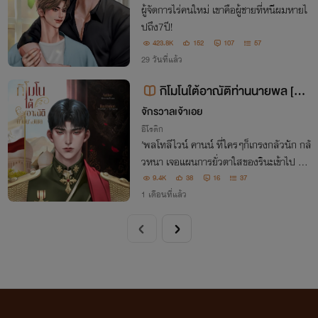
ผู้จัดการไร่คนใหม่ เขาคือผู้ชายที่หนีผมหายไ
ปถึง7ปี!
423.8K
152
107
57
29 วันที่แล้ว
กิโมโนใต้อาณัติท่านนายพล [มีE
-Book]
จักรวาลเจ้าเอย
อีโรติก
’พลโทลีไวน์ คานน์ ที่ใครๆก็เกรงกลัวนัก กลั
วหนา เจอแผนการยั่วตาใสของรินะเข้าไป ก็ไ
ม่เห็นจะเท่าไหร่นี่นา…‘
9.4K
38
16
37
1 เดือนที่แล้ว