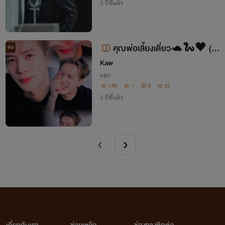
3 ปีที่แล้ว
คุณพ่อเลี้ยงเดี่ยว🐢🐍🖤 (ช-
จบ
ญ)
Kaw
ตลก
1.8K
1
2
22
3 ปีที่แล้ว