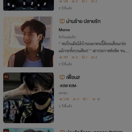
าเป็นหนุ่มฮอตประจำโรงเรียนและสร้างหน้า
140
0
1
2
ตาให้แกโรงเรียน​มากๆ พ่อแม่และฐานะทาง
2 ปีที่แล้ว
บ้านพวกเขารวยและใหญ่โต​
ม่านร้าย ปลายรัก
Meme
รักโรแมนติก
" จะเป็นเมียไอ้บ้านนอกคนนี้ต้องแข็งแกร่ง
แม้กระทั้งบนเตียง! " เขาประกาศดังชัด จนค
นตัวเล็กห่อตัว ตอนแรกก็ไม่คิดอะไร พอเห็น
707
0
1
2
หน้าละอ่อนของเธอเพียงเท่าแหละ เขาจะยัด
2 ปีที่แล้ว
ความเป็นผัวให้กับหล่อนเอง !
เฟื่อน2
จบ
-KIM KIM-
ดราม่า
1.3K
0
1
16
2 ปีที่แล้ว