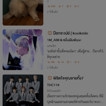
Y
8.6K
7
0
0
2 ปีที่แล้ว
ป๊อกจะเปย์ | kookmin
1M_AIM & หมื่นฝันพันนะ
แฟนฟิก
'เปย์เท่านั้นที่ครองโลก' เพื่อผู้ชาย...ป๊อกทำไ
ด้ทุกอย่าง
769
19
1
8
2 ปีที่แล้ว
พิชิตใจคุณชายทั้ง7
THC118
รักโรแมนติก
เรื่องราวความรักของหนุ่มฮอตทั้งเจ็ดคน ที่มี
บุคลิก​และคาแรกเตอร์​ต่างกันออกไป พวกเข