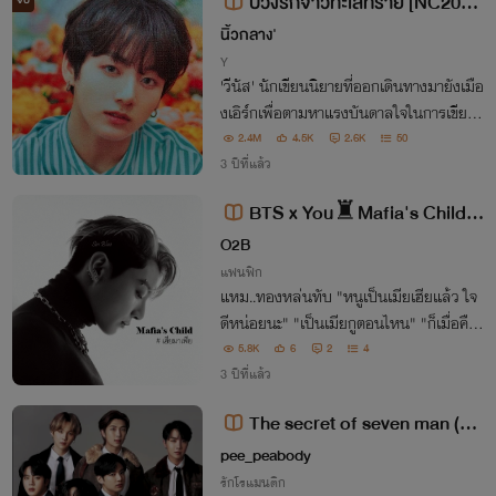
บ่วงรักจ้าวทะเลทราย [NC20+]
จบ
ท้อง, mpreg (อ่านฟรี)
นิ้วกลาง'
Y
'วีนัส' นักเขียนนิยายที่ออกเดินทางมายังเมือ
งเอิร์กเพื่อตามหาแรงบันดาลใจในการเขียน
นิยาย กระทั่งได้พบกับ 'ซีค' เจ้าชายที่สั่งประ
2.4M
4.5K
2.6K
50
หารชีวิตเขาตั้งแต่วันแรกที่เจอ เรื่องราวความ
3 ปีที่แล้ว
รักทั้งสองจะลงเอยอย่างไร...
BTS x You♜Mafia's Child
♜Jungkook #เฮียมาเฟีย
O2B
แฟนฟิก
แหม..ทองหล่นทับ "หนูเป็นเมียเฮียแล้ว ใจ
ดีหน่อยนะ" "เป็นเมียกูตอนไหน" "ก็เมื่อคื
น.." "มึงฝันหรอ ชิงหลับก่อนกู น้ำก็ไม่อาบ ไ
5.8K
6
2
4
ม่ทำอะไรสักอย่างมึงอ่ะ บราเปียกก็ไม่ถอด
3 ปีที่แล้ว
ลำบากกูชิ-หาย" " T^T "
The secret of seven man (7เค
ล็ดลับความรัก)
pee_peabody
รักโรแมนติก