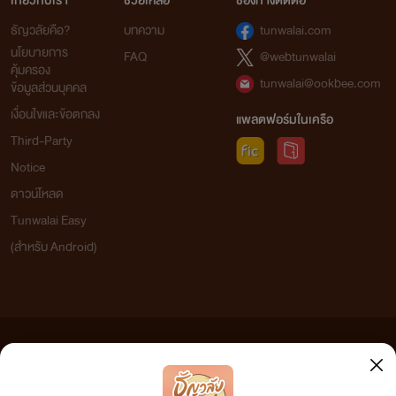
เกี่ยวกับเรา
ช่วยเหลือ
ช่องทางติดต่อ
ธัญวลัยคือ?
บทความ
tunwalai.com
นโยบายการ
FAQ
@webtunwalai
คุ้มครอง
tunwalai@ookbee.com
ข้อมูลส่วนบุคคล
เงื่อนไขและข้อตกลง
แพลตฟอร์มในเครือ
Third-Party
Notice
ดาวน์โหลด
Tunwalai Easy
(สำหรับ Android)
ข้อความที่ท่านได้อ่านจากเว็บไซต์นี้เกิดจากการเขียนโดยสาธารณชนและเผยแพร่โดยอัตโนมัติ ผู้ดูแล
เว็บไซต์แห่งนี้ไม่ได้เห็นด้วยและไม่ขอรับผิดชอบต่อข้อความใดๆ ทั้งสิ้น ดังนั้นผู้อ่านทุกท่านโปรดใช้
วิจารณญาณในการกลั่นกรองด้วยตนเอง และหากท่านพบข้อความใดๆ ที่ขัดต่อกฎหมายและศีลธรรม