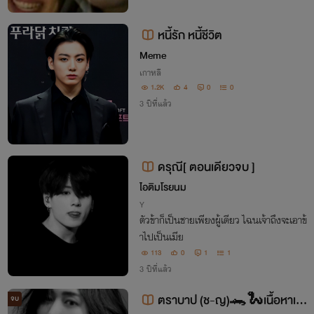
หนี้รัก หนี้ชีวิต
Meme
เกาหลี
1.2K
4
0
0
3 ปีที่แล้ว
ดรุณี[ ตอนเดียวจบ ]
ไอติมโรยนม
Y
ตัวข้าก็เป็นชายเพียงผู้เดียว ไฉนเจ้าถึงจะเอาข้
าไปเป็นเมีย
113
0
1
1
3 ปีที่แล้ว
ตราบาป (ช-ญ)🐊🐍เนื้อหาเรื่
จบ