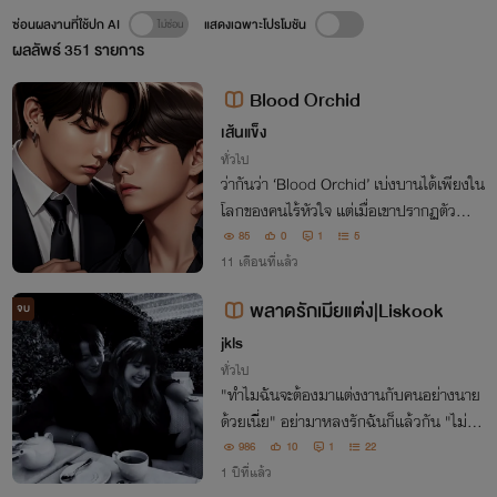
ซ่อนผลงานที่ใช้ปก AI
แสดงเฉพาะโปรโมชัน
ผลลัพธ์
351
รายการ
Blood Orchid
เส้นแข็ง
ทั่วไป
ว่ากันว่า ‘Blood Orchid’ เบ่งบานได้เพียงใน
โลกของคนไร้หัวใจ แต่เมื่อเขาปรากฏตัว… หั
วใจของมาเฟียก็ไม่อาจอยู่นิ่งได้อีกต่อไป
85
0
1
5
11 เดือนที่แล้ว
พลาดรักเมียแต่ง|Liskook
จบ
jkls
ทั่วไป
"ทำไมฉันจะต้องมาแต่งงานกับคนอย่างนาย
ด้วยเนี่ย" อย่ามาหลงรักฉันก็แล้วกัน "ไม่มี
ทางอะ"
986
10
1
22
1 ปีที่แล้ว