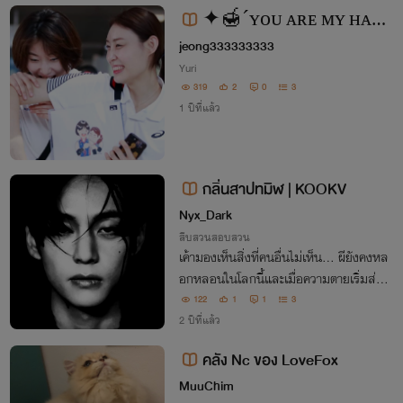
✦🍯´ʏᴏᴜ ᴀʀᴇ ᴍʏ ʜᴀᴘᴘ
jeong333333333​
ɪɴᴇss.♡̷̷̷ㅣ🍄 シ︎
Yuri
319
2
0
3
1 ปีที่แล้ว
กลิ่นสาปทมิฬ | KOOKV
Nyx_Dark
สืบสวนสอบสวน
เค้ามองเห็นสิ่งที่คนอื่นไม่เห็น… ผียังคงหล
อกหลอนในโลกนี้และเมื่อความตายเริ่มส่งสั
ญญาณ พระเอกตำรวจผู้เย็นชาอาจกลายเป็
122
1
1
3
นคนเดียวที่สามารถไขปริศนาได้
2 ปีที่แล้ว
คลัง Nc ของ LoveFox
MuuChim