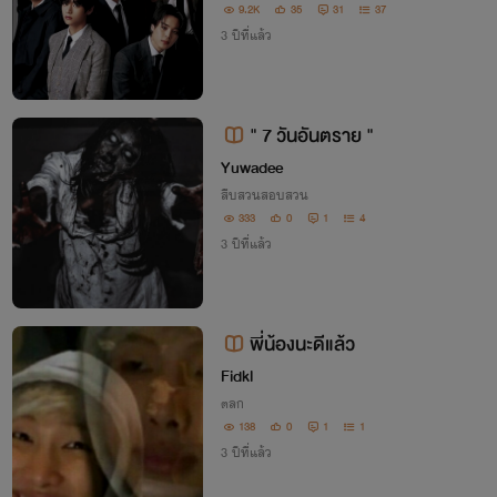
9.2K
35
31
37
3 ปีที่แล้ว
" 7 วันอันตราย "
Yuwadee
สืบสวนสอบสวน
333
0
1
4
3 ปีที่แล้ว
พี่น้องนะดีแล้ว
Fidkl
ตลก
138
0
1
1
3 ปีที่แล้ว