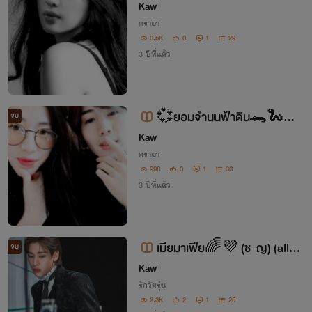
องนี้มีความรุนแรงเด็กต่ำกว่า 18 ปีไ
Kaw
ม่ควรอ่านแต่เพียงลำพัง
ดราม่า
3.5K
0
1
29
3 ปีที่แล้ว
💞ยอมจำนนฟ้าดิน🐊🐍💞
จบ
(ช-ญ)
Kaw
ดราม่า
998
0
1
33
3 ปีที่แล้ว
เมียมาเฟีย🌈💜 (ช-ญ) (allba
จบ
m)
Kaw
รักวัยรุ่น
2.3K
2
1
25