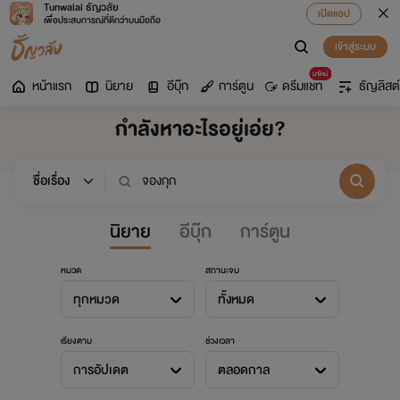
Tunwalai ธัญวลัย
เปิดแอป
เพื่อประสบการณ์ที่ดีกว่าบนมือถือ
เข้าสู่ระบบ
มาใหม่
หน้าแรก
นิยาย
อีบุ๊ก
การ์ตูน
ดรีมแชท
ธัญลิสต์
กำลังหาอะไรอยู่เอ่ย?
นิยาย
อีบุ๊ก
การ์ตูน
หมวด
สถานะจบ
ทุกหมวด
ทั้งหมด
เรียงตาม
ช่วงเวลา
การอัปเดต
ตลอดกาล