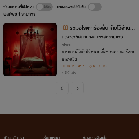
ซ่อนผลงานที่ใช้ปก AI
แสดงเฉพาะโปรโมชัน
ผลลัพธ์
1
รายการ
รวมอีโรติกเรื่องสั้น เก็บไว้อ่านก่
อนนอน
นงพะงา/เสน่ห์นาง/เมฆาสีครามขาว
อีโรติก
รวบรวบอีโรติกไว้หลายเรื่อง หลากรส นิยาย
ชายหญิง
13.9K
5
5
36
1 ปีที่แล้ว
เกี่ยวกับเรา
ช่วยเหลือ
ช่องทางติดต่อ