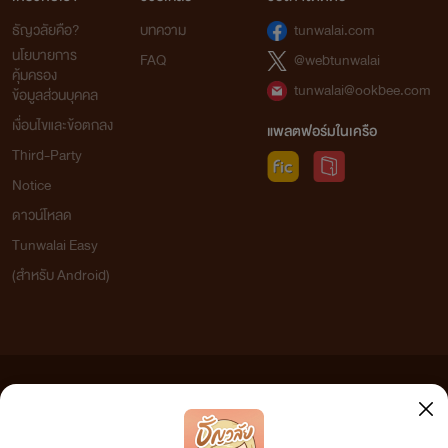
ธัญวลัยคือ?
บทความ
tunwalai.com
นโยบายการ
FAQ
@webtunwalai
คุ้มครอง
tunwalai@ookbee.com
ข้อมูลส่วนบุคคล
เงื่อนไขและข้อตกลง
แพลตฟอร์มในเครือ
Third-Party
Notice
ดาวน์โหลด
Tunwalai Easy
(สำหรับ Android)
ข้อความที่ท่านได้อ่านจากเว็บไซต์นี้เกิดจากการเขียนโดยสาธารณชนและเผยแพร่โดยอัตโนมัติ ผู้ดูแล
เว็บไซต์แห่งนี้ไม่ได้เห็นด้วยและไม่ขอรับผิดชอบต่อข้อความใดๆ ทั้งสิ้น ดังนั้นผู้อ่านทุกท่านโปรดใช้
วิจารณญาณในการกลั่นกรองด้วยตนเอง และหากท่านพบข้อความใดๆ ที่ขัดต่อกฎหมายและศีลธรรม