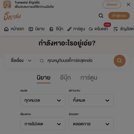
Tunwalai ธัญวลัย
เปิดแอป
เพื่อประสบการณ์ที่ดีกว่าบนมือถือ
เข้าสู่ระบบ
มาใหม่
หน้าแรก
นิยาย
อีบุ๊ก
การ์ตูน
ดรีมแชท
ธัญลิสต์
กำลังหาอะไรอยู่เอ่ย?
นิยาย
อีบุ๊ก
การ์ตูน
หมวด
สถานะจบ
ทุกหมวด
ทั้งหมด
เรียงตาม
ช่วงเวลา
การอัปเดต
ตลอดกาล