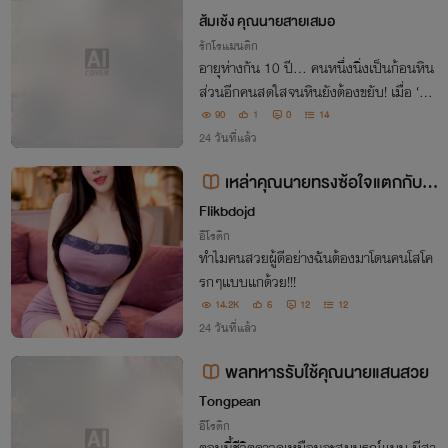
ส้มเช้ง คุณนายสายเสมอ
รักโรแมนติก
อายุห่างกัน 10 ปี... คนหนึ่งนิ่งเป็นก้อนหิน
ส่วนอีกคนสดใสจนหินยังต้องขยับ! เมื่อ ‘แพ
ร’ (24) นักเขียนสายมโน เผลอโชว์โก๊ะใส่ ‘ด
90
1
0
14
ร.ปราชญ์’ (34) ทนายหน้าตายข้างบ้านในห้อ
24 วันที่แล้ว
งทำงานสุดหรู คดีลิขสิทธิ์ธรรมดาเลยกล
เหล่าคุณนายทรงซ้อใจแตกกับพ
วกโสโครกบ้าตัณหา
Flikbdojd
อีโรติก
ทำไมคนสวยผู้ดีอย่างฉันต้องมาโดนคนโสโค
รกๆแบบแกด้วย!!!
14.2K
6
12
12
24 วันที่แล้ว
พลทหารรับใช้คุณนายแสนสวย
Tongpean
อีโรติก