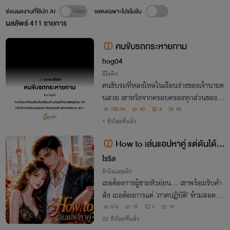
ซ่อนผลงานที่ใช้ปก AI
แสดงเฉพาะโปรโมชัน
ผลลัพธ์
411
รายการ
คนขับรถกระหายกาม
hog04
อีโรติก
คนขับรถที่หลงใหล​ในเรือนร่าง​ของเจ้านายค
นสวย เขาหวังจากครอบครองทุกส่วนของร่า
งกายเธอ nc 25+
155.7K
20
4
55
1 ชั่วโมงที่แล้ว
How to เล่นแอปหาคู่ แต่ดันได้เป็
นคุณนายมาเฟีย
ไรริล
รักโรแมนติก
เธอต้องการผู้ชายหัวอ่อน... เขาพร้อมรับคำ
สั่ง เธอต้องการแค่ ‘ภาคปฏิบัติ’ ห้ามสอดใส
่... เขาก็กระตุกยิ้มร้าย บนเตียงผมจะตามใจคุ
674
15
0
13
ณทุกอย่าง... ยกเว้นเรื่องกฎห้ามสอดใส่!
22 ชั่วโมงที่แล้ว