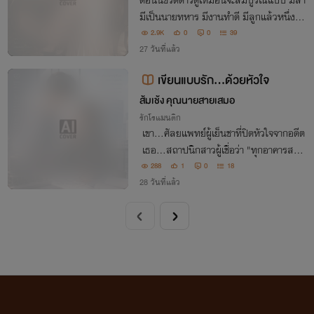
ตอนนี้ชีวิตดาวดูเหมือนจะสมบูรณ์แบบ มีสา
มีเป็นนายทหาร มีงานทำดี มีลูกแล้วหนึ่งคน
แต่ลึก ๆในใจดาวยังคงติดใจและหลงใหลใน
2.9K
0
0
39
“ทวนใหญ่ 8 นิ้ว” ของพลทหารลูกน้องสามี
27 วันที่แล้ว
คนนั้นจนถึงทุกวันนี้ ไม่รู้ว่าตัวเองผิดหรือถูก
เขียนแบบรัก...ด้วยหัวใจ
ส้มเช้ง คุณนายสายเสมอ
รักโรแมนติก
เขา...ศัลยแพทย์ผู้เย็นชาที่ปิดหัวใจจากอดีต
เธอ...สถาปนิกสาวผู้เชื่อว่า "ทุกอาคารสาม
ารถเยียวยาหัวใจของผู้คนได้" เมื่อทั้งคู่ต้องร่
288
1
0
18
วมกันออกแบบโรงพยาบาลแห่งใหม่ จากคน
28 วันที่แล้ว
ที่เห็นต่างในทุกเรื่อง กลับค่อย ๆ