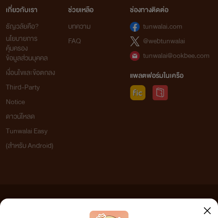
เกี่ยวกับเรา
ช่วยเหลือ
ช่องทางติดต่อ
ธัญวลัยคือ?
บทความ
tunwalai.com
นโยบายการ
FAQ
@webtunwalai
คุ้มครอง
tunwalai@ookbee.com
ข้อมูลส่วนบุคคล
เงื่อนไขและข้อตกลง
แพลตฟอร์มในเครือ
Third-Party
Notice
ดาวน์โหลด
Tunwalai Easy
(สำหรับ Android)
ข้อความที่ท่านได้อ่านจากเว็บไซต์นี้เกิดจากการเขียนโดยสาธารณชนและเผยแพร่โดยอัตโนมัติ ผู้ดูแล
เว็บไซต์แห่งนี้ไม่ได้เห็นด้วยและไม่ขอรับผิดชอบต่อข้อความใดๆ ทั้งสิ้น ดังนั้นผู้อ่านทุกท่านโปรดใช้