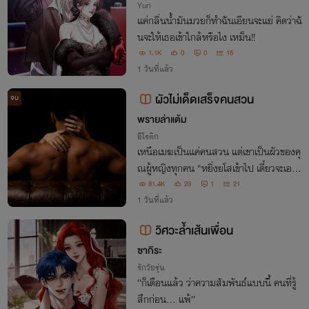
Yuri
แค่กลิ่นน้ำมันมวยก็ทำฉันเอียนจะแย่ คิดว่าฉั
นจะให้เธอเข้าใกล้หรือไง เหม็น!!
1.1K
0
0
15
1 วันที่แล้ว
ผัวไม่เด็ดเสร็จคนสวน
จบ
พรายล่าแต้ม
อีโรติก
เหนือเมฆเป็นแค่คนสวน แต่เขาเป็นผัวของคุ
ณผู้หญิงทุกคน "หยิ่งยโสเข้าไป เดี๋ยวจะเอาใ
ห้หมอบคาพญาดุ้นของไอ้เมฆ"
81.4K
23
1
21
1 วันที่แล้ว
วิศวะล้ำเส้นเพื่อน
ซากิระ
รักวัยรุ่น
“ก็เตือนแล้ว ว่าความสัมพันธ์แบบนี้ คนที่รู้
สึกก่อน… แพ้”