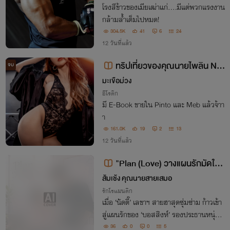
โรงสีข้าวของเมียเฒ่าแก่....มีแต่พวกแรงงาน
กล้ามล้ำเต็มไปหมด!
304.5K
41
6
24
12 วันที่แล้ว
ทริปเที่ยวของคุณนายไพลิน NC
จบ
25+
มะเขือม่วง
อีโรติก
มี E-Book ขายใน Pinto และ Meb แล้วจ้าา
า
161.0K
19
2
13
12 วันที่แล้ว
"Plan (Love) วางแผนรักมัดใจยั
ยเลขาฯ"
ส้มเช้ง คุณนายสายเสมอ
รักโรแมนติก
เมื่อ ‘นัดตี๊’ เลขาฯ สายฮาสุดซุ่มซ่าม ก้าวเข้า
สู่แผนรักของ ‘บอสสิงห์’ รองประธานหนุ่มม
าดนิ่งอดีตรุ่นพี่วิศวะ ที่ยอมวางแผนนาน 4 ปี
36
0
0
5