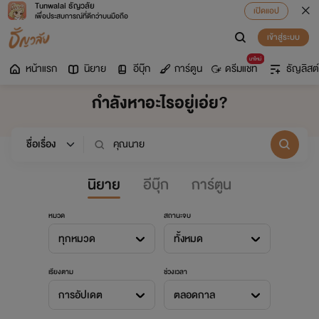
Tunwalai ธัญวลัย
เปิดแอป
เพื่อประสบการณ์ที่ดีกว่าบนมือถือ
เข้าสู่ระบบ
มาใหม่
หน้าแรก
นิยาย
อีบุ๊ก
การ์ตูน
ดรีมแชท
ธัญลิสต์
กำลังหาอะไรอยู่เอ่ย?
นิยาย
อีบุ๊ก
การ์ตูน
หมวด
สถานะจบ
ทุกหมวด
ทั้งหมด
เรียงตาม
ช่วงเวลา
การอัปเดต
ตลอดกาล