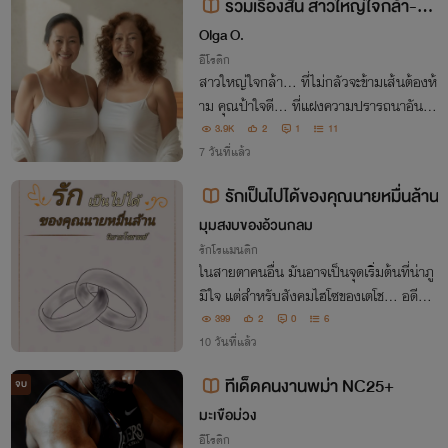
รวมเรื่องสั้น สาวใหญ่ใจกล้า-คุ
ณป้าใจดี (NC++) เรื่องที่ 1 คุณป้าพ
Olga O.
าเพลิน
อีโรติก
สาวใหญ่ใจกล้า… ที่ไม่กลัวจะข้ามเส้นต้องห้
าม คุณป้าใจดี… ที่แฝงความปรารถนาอันร้อ
นแรง เรื่องราวของผู้หญิงวัย 40-50+กับหนุ่
3.9K
2
1
11
มน้อยที่ทำให้หัวใจและเรือนร่างของพวกเธอ
7 วันที่แล้ว
สั่นไหว
รักเป็นไปได้ของคุณนายหมื่นล้าน
มุมสงบของอ้วนกลม
รักโรแมนติก
​ในสายตาคนอื่น มันอาจเป็นจุดเริ่มต้นที่น่าภู
มิใจ แต่สำหรับสังคมไฮโซของเตโช... อดีตข
องเธอคือ 'ความต่ำต้อย' ที่ไม่มีวันลบเลือน
399
2
0
6
10 วันที่แล้ว
ทีเด็ดคนงานพม่า NC25+
จบ
มะเขือม่วง
อีโรติก