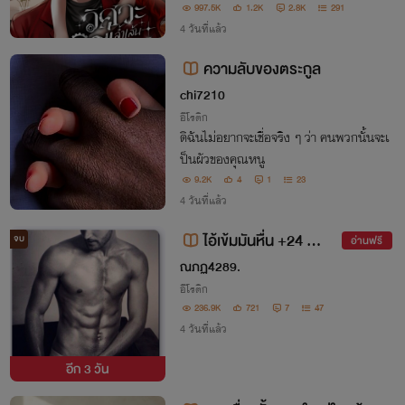
997.5K
1.2K
2.8K
291
4 วันที่แล้ว
ความลับของตระกูล
chi7210
อีโรติก
ดิฉันไม่อยากจะเชื่อจริง ๆ ว่า คนพวกนั้นจะเ
ป็นผัวของคุณหนู
9.2K
4
1
23
4 วันที่แล้ว
ไอ้เข้มมันหื่น +24 🔞
จบ
อ่านฟรี
NC💦
ณภฏ4289.
อีโรติก
236.9K
721
7
47
4 วันที่แล้ว
อีก
3 วัน