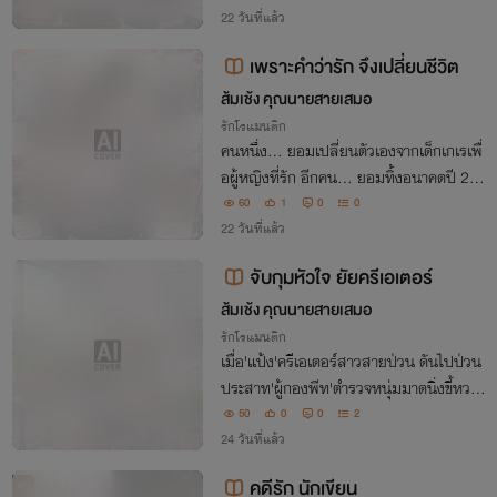
เพื่อดึงเธอมาอยู่ข้างกาย ความใกล้ชิดปนคว
22 วันที่แล้ว
ามโก๊ะจึงเริ่มเขย่าหัวใจคนหน้านิ
เพราะคำว่ารัก จึงเปลี่ยนชีวิต
ส้มเช้ง คุณนายสายเสมอ
รักโรแมนติก
คนหนึ่ง... ยอมเปลี่ยนตัวเองจากเด็กเกเรเพื่
อผู้หญิงที่รัก อีกคน... ยอมทิ้งอนาคตปี 2 เ
พื่อกลับมาเริ่มต้นใหม่ไปพร้อมกัน การเดินท
60
1
0
0
างครั้งใหม่ของ 'แพรรี่' และ 'พี่แนน' ในรั้วม
22 วันที่แล้ว
หาวิทยาลัย
จับกุมหัวใจ ยัยครีเอเตอร์
ส้มเช้ง คุณนายสายเสมอ
รักโรแมนติก
เมื่อ'แป้ง'ครีเอเตอร์สาวสายป่วน ดันไปป่วน
ประสาท'ผู้กองพีท'ตำรวจหนุ่มมาดนิ่งขี้หวงจ
นโดนตั้งด่านสกัด! จากคลิปคอนเทนต์ขำๆ ก
50
0
0
2
ลับกลายเป็นคดีรักที่ไม่มีวันหมดอายุเพราะผู้
24 วันที่แล้ว
กองคนนี้ประกาศกร้าว โทษฐานขโมยหัวใจ
คดีรัก นักเขียน
จบ