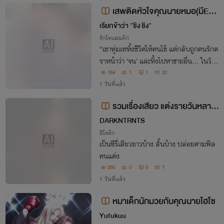
เสพติดหัวใจคุณนายหมอ(มีE-B
ook)
เรียกข้าว่า "ชิง ชิง"
รักโรแมนติก
"เขาทุ่มเททั้งชีวิตให้คนไข้ แต่กลับถูกคนรักต
ราหน้าว่า 'จน' และทิ้งไปหาชายอื่น... ในวัน
ที่ใจสลายจนไม่เหลือที่พึ่ง กลับมีพยาบาลห
184
1
1
22
นุ่มหน้าใสคนหนึ่งคอยอยู่ข้างกายเสมอ โดย
1 วันที่แล้ว
ที่เขาไม่เคยรู้เลยว่า... คน
รวมเรื่องเสียว แต่งรายวันหลาก
หลายตามอารมณ์
DARKNTRNTS
อีโรติก
เป็นซีรี่เสียวยาวบ้าง สั้นบ้าง ปล่อยตามฟีล
คนแต่ง
250
0
0
7
1 วันที่แล้ว
หมาเด็กนักมวยกับคุณนายไฮโซ
Yufukuu