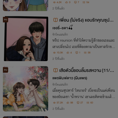
มันจบไปเพียงเท่านั้น แต่เจ้านายกลับไม่ยอม
4.2K
0
7
54
จะจบเรื่องกับเธอ แล้วสาวน้อยจะทำอย่างไร
2 ปีที่แล้ว
ดี !
เพื่อน (ไม่จริง) แอบรักคุณซุปตา
จบ
ร์
เชอรี่~ชดา🍒
รักโรแมนติก
ทริป reunion ที่ทำให้ความรู้สึกของเธอและ
เขาเปลี่ยนไป เธอที่ต้องตกมาเป็นทาสรักขอ
งเขาจะต้องแก้เกมส์นี้อย่างไร
10.3K
4
1
38
2 ปีที่แล้ว
เสือตัวนี้ชอบลิ้มรสหวาน [11/0
จบ
4/66 ติดเหรียญ]
แพรพิมพ์ดาว (ผืนแพร)
รักโรแมนติก
เมื่อคุณซุปตาร์ 'ไทเกอร์' เบื่อจะเป็นแค่เพื่อน
ของยัยเลขา 'น้ำหวาน' เขาเลยคิดจะข้ามเส้น
ความเป็น 'เพื่อน' ด้วยคำสัญญาที่เธอคิดว่าเ
37.2K
98
27
60
ขาลืมมันไปแล้ว... 'ฉันไม่ตลกด้วยหรอกนะ
3 ปีที่แล้ว
เพื่อนที่ไหนแต่งงานกันได้?'