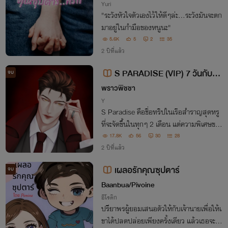
Yuri
"ระวังหัวใจตัวเองไว้ให้ดีๆล่ะ...ระวังมันจะตก
มาอยู่ในกำมือของหนูนะ"
5.6K
5
2
35
2 ปีที่แล้ว
S PARADISE (VIP) 7 วันกับคุ
จบ
ณซุปตาร์
พราวพิชชา
Y
S Paradise คือชื่อทริปในเรือสำราญสุดหรู
ที่จะจัดขึ้นในทุกๆ 2 เดือน แต่ความพิเศษของ
ทริปนี้คือมันไม่ใช่แค่ทริปเที่ยวธรรมดา แต่เ
17.8K
56
30
28
ป็นทริปที่ได้ขึ้นชื่อว่า จัดขึ้นเพื่อการมีเซ็กซ์โด
2 ปีที่แล้ว
ยเฉพาะ
เผลอรักคุณซุปตาร์
จบ
Baanbua/Pivoine
อีโรติก
ปรียาพรผู้ยอมเสนอตัวให้กับเจ้านายเพื่อให้เ
ขาได้ปลดปล่อยเพียงครั้งเดียว แล้วเธอจะให้