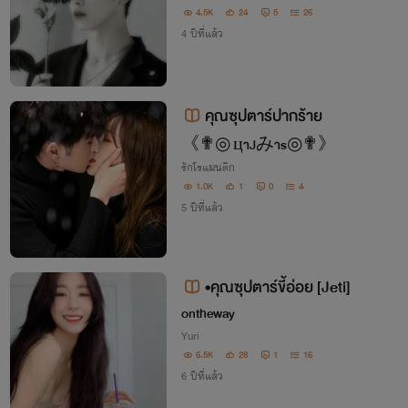
4.5K
24
5
26
4 ปีที่แล้ว
คุณซุปตาร์ปากร้าย
《✟◎ цาJみาs◎✟》
รักโรแมนติก
1.0K
1
0
4
5 ปีที่แล้ว
•คุณซุปตาร์ขี้อ่อย [Jeti]
ontheway
Yuri
6.5K
28
1
16
6 ปีที่แล้ว