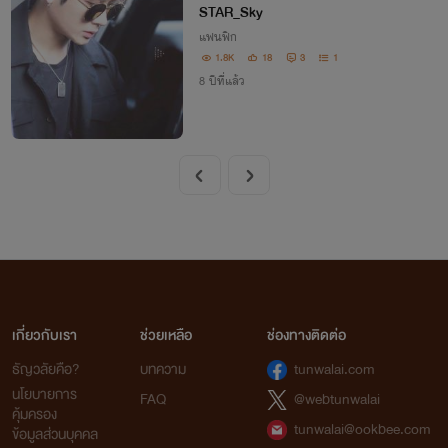
U] You're my IDOL คุณซุปตาร์ที่รั
STAR_Sky
ก
แฟนฟิก
1.8K
18
3
1
8 ปีที่แล้ว
เกี่ยวกับเรา
ช่วยเหลือ
ช่องทางติดต่อ
ธัญวลัยคือ?
บทความ
tunwalai.com
นโยบายการ
FAQ
@webtunwalai
คุ้มครอง
tunwalai@ookbee.com
ข้อมูลส่วนบุคคล