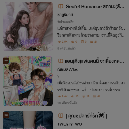
ซุปตาร์จึงเดือดอย่างหนัก
Secret Romance สถานะ(ลับ)
ซ่อนรักคุณซุปตาร์###
ซายูริมาศ
รักโรแมนติก
แค่กาแฟหกใส่เสื้อ...แต่ซุปตาร์ตัวร้ายกลับเ
รียกค่าเสียหายด้วยร่างกาย! งานนี้ดีลธุรกิจ
หรือดีลบนเตียง...ใครจะเพลี่ยงพล้ำก่อนกัน
2.5K
0
0
21
5 เดือนที่แล้ว
แอน(ติ่ง)แฟนคนนี้ จะเลี้ยงหลานใ
จบ
ห้คุณซุปตาร์เอง! #Mpreg
ณัชมล A’lex
Y
เมื่อติ่งเบอร์เป้งอย่าง นวิน ต้องมาเจอกับดา
ราที่ตัวเองชอบ แต่...ประสบการณ์การพบกั
นครั้งนี้กลับติดลบขั้นสุด! เขาเลยผันตัวมาเป็
9.4K
10
19
41
น แอนตี้แฟน พร้อมฉกหลานชายของคุณซุ
10 เดือนที่แล้ว
ปตาร์ไปเลี้ยงเอง!
| คุณซุปตาร์ที่รัก💓 |
จบ
TWEnTYTWO