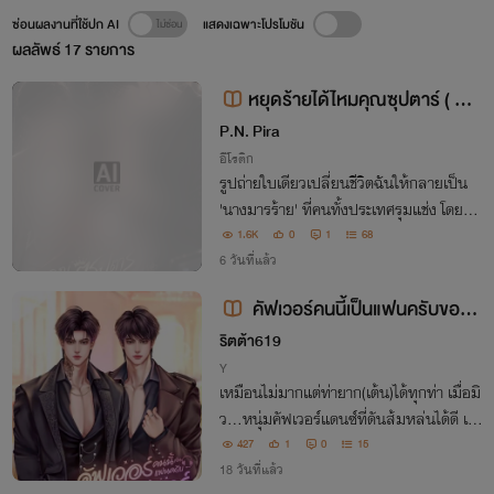
ซ่อนผลงานที่ใช้ปก AI
แสดงเฉพาะโปรโมชัน
ผลลัพธ์
17
รายการ
หยุดร้ายได้ไหมคุณซุปตาร์ ( NC
ฉ่ำๆ )
P.N. Pira
อีโรติก
รูปถ่ายใบเดียวเปลี่ยนชีวิตฉันให้กลายเป็น
'นางมารร้าย' ที่คนทั้งประเทศรุมแช่ง โดยไม่
มีใครรู้เลยว่า เบื้องหลังรอยยิ้มเทพบุตรของ
1.6K
0
1
68
เขา... คือซุปตาร์สารเลวที่กักขังและรังแกฉั
6 วันที่แล้ว
นจนแทบขาดใจ!
คัฟเวอร์คนนี้เป็นแฟนครับของคุ
ณซุปตาร์
ริตต้า619
Y
เหมือนไม่มากแต่ท่ายาก(เต้น)ได้ทุกท่า เมื่อมิ
ว...หนุ่มคัฟเวอร์แดนซ์ที่ดันส้มหล่นได้ดี เพ
ราะคัฟเวอร์ซุปตาร์อย่างภูวินทร์ แต่คัฟเวอร์
427
1
0
15
หนุ่มกลับได้เป็นพรีเซนเตอร์แทนซุปตาร์...
18 วันที่แล้ว