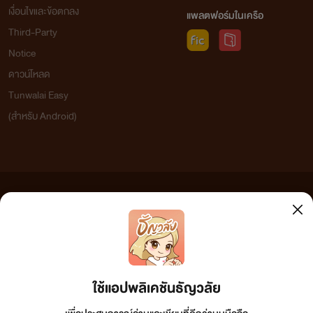
เงื่อนไขและข้อตกลง
แพลตฟอร์มในเครือ
Third-Party
Notice
ดาวน์โหลด
Tunwalai Easy
(สำหรับ Android)
ข้อความที่ท่านได้อ่านจากเว็บไซต์นี้เกิดจากการเขียนโดยสาธารณชนและเผยแพร่โดยอัตโนมัติ ผู้ดูแล
เว็บไซต์แห่งนี้ไม่ได้เห็นด้วยและไม่ขอรับผิดชอบต่อข้อความใดๆ ทั้งสิ้น ดังนั้นผู้อ่านทุกท่านโปรดใช้
วิจารณญาณในการกลั่นกรองด้วยตนเอง และหากท่านพบข้อความใดๆ ที่ขัดต่อกฎหมายและศีลธรรม
กรุณาแจ้งมาที่ tunwalai@ookbee.com เพื่อทีมงานจะได้ดำเนินการในทันที ทั้งนี้ ทางเว็บไซต์ขอสงวน
ลิขสิทธิ์ตามพระราชบัญญัติลิขสิทธิ์ (ฉบับเพิ่มเติม) พ.ศ.2558
ใช้แอปพลิเคชันธัญวลัย