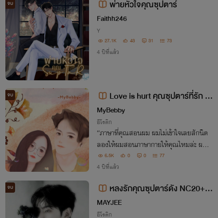
พ่ายหัวใจคุณซุปตาร์
จบ
Faithh246
Y
27.1K
43
31
73
4 ปีที่แล้ว
Love is hurt คุณซุปตาร์ที่รัก (มี
จบ
E-Book)
MyBebby
อีโรติก
“ภาษาที่คุณสอนผม ผมไม่เข้าใจเลยสักนิด
ลองให้ผมสอนภาษากายให้คุณไหมล่ะ ผมรั
บรองได้เลยว่าคุณขาดมันไม่ได้อย่างแน่นอ
6.5K
0
0
77
น” รอยยิ้มที่มุมปากกับเสียงกระซิบที่พูดข้าง
4 ปีที่แล้ว
หูชั้น ทำให้ชั้นแทบกรี๊ดดดดด ช่วยด้วย!!!
หลงรักคุณซุปตาร์ดัง NC20++
จบ
+
MAYJEE
อีโรติก