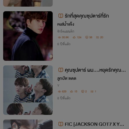
รักที่สุดคุณซุปตาร์ที่รัก
หงส์น้ำแข็ง
รักโรแมนติก
30.9K
124
38
20
6 ปีที่แล้ว
คุณซุปตาร์ ผม....หยุดรักคุณไม่
ได้
ลูกปัด'ดดด
Y
629
15
2
1
8 ปีที่แล้ว
FIC [JACKSON GOT7 X YO