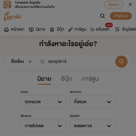
Tunwalai ธัญวลัย
เปิดแอป
เพื่อประสบการณ์ที่ดีกว่าบนมือถือ
เข้าสู่ระบบ
มาใหม่
หน้าแรก
นิยาย
อีบุ๊ก
การ์ตูน
ดรีมแชท
ธัญลิสต์
กำลังหาอะไรอยู่เอ่ย?
นิยาย
อีบุ๊ก
การ์ตูน
หมวด
สถานะจบ
ทุกหมวด
ทั้งหมด
เรียงตาม
ช่วงเวลา
การอัปเดต
ตลอดกาล