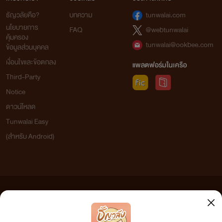
ธัญวลัยคือ?
บทความ
tunwalai.com
นโยบายการ
FAQ
@webtunwalai
คุ้มครอง
tunwalai@ookbee.com
ข้อมูลส่วนบุคคล
เงื่อนไขและข้อตกลง
แพลตฟอร์มในเครือ
Third-Party
Notice
ดาวน์โหลด
Tunwalai Easy
(สำหรับ Android)
ข้อความที่ท่านได้อ่านจากเว็บไซต์นี้เกิดจากการเขียนโดยสาธารณชนและเผยแพร่โดยอัตโนมัติ ผู้ดูแล
เว็บไซต์แห่งนี้ไม่ได้เห็นด้วยและไม่ขอรับผิดชอบต่อข้อความใดๆ ทั้งสิ้น ดังนั้นผู้อ่านทุกท่านโปรดใช้
วิจารณญาณในการกลั่นกรองด้วยตนเอง และหากท่านพบข้อความใดๆ ที่ขัดต่อกฎหมายและศีลธรรม