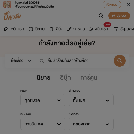
Tunwalai ธัญวลัย
เปิดแอป
เพื่อประสบการณ์ที่ดีกว่าบนมือถือ
เข้าสู่ระบบ
มาใหม่
หน้าแรก
นิยาย
อีบุ๊ก
การ์ตูน
ดรีมแชท
ธัญลิสต์
กำลังหาอะไรอยู่เอ่ย?
นิยาย
อีบุ๊ก
การ์ตูน
หมวด
สถานะจบ
ทุกหมวด
ทั้งหมด
เรียงตาม
ช่วงเวลา
การอัปเดต
ตลอดกาล