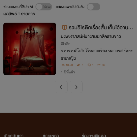
ซ่อนผลงานที่ใช้ปก AI
แสดงเฉพาะโปรโมชัน
ผลลัพธ์
1
รายการ
รวมอีโรติกเรื่องสั้น เก็บไว้อ่านก่
อนนอน
นงพะงา/เสน่ห์นาง/เมฆาสีครามขาว
อีโรติก
รวบรวบอีโรติกไว้หลายเรื่อง หลากรส นิยาย
ชายหญิง
13.9K
5
5
36
1 ปีที่แล้ว
เกี่ยวกับเรา
ช่วยเหลือ
ช่องทางติดต่อ