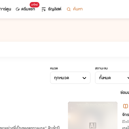
มาใหม่
การ์ตูน
ดรีมแชท
ธัญลิสต์
ค้นหา
หมวด
สถานะจบ
ทุกหมวด
ทั้งหมด
ซ่อนผ
จบ
จักร
อีโรต
ย่างที่เป็นของตระกูลเธอ” สิบห้าปี
เธอไ