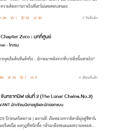
 ความต้องการภายในที่เขาไม่เคยตอบสนอง
1.3K
1
35
30
2 วันที่แล้ว
Chapter Zero : บทที่ศูนย์
ren - ไทเรน
าะจุดเริ่มต้นที่แท้จริง...มักจะมาหลังจากที่บางสิ่งนั้นหายไป"
80
24
1
4
4 เดือนที่แล้ว
จันทราทมิฬ เล่มที่ 2 (The Lunar Chains.No.2)
VANT นักเขียนนิยายยูริและนักออกแบบ
: 29 ปีก่อนคริสตกาล | สถานที่: เรือหลวงจากอิตาลีมุ่งสู่ซีซาร์เ
 มอริเตเนีย มงกุฎที่หนักอึ้ง ​กลิ่นเกลือทะเลและความหอมของไ