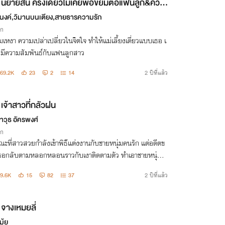
นิยายสั้น ครั้งเดียวไม่เคยพอขย่มตอแฟนลูก&ควา
ังที่วอดวาย
นงค์,วิมานบนเตียง,สายธารความรัก
ิก
เหงา ความเปล่าเปลี่ยวในจิตใจ ทำให้แม่เลี้ยงเดี่ยวแบบเธอ เ
มีความสัมพันธ์กับแฟนลูกสาว
69.2K
23
2
14
2 ปีที่แล้ว
เจ้าสาวที่กลัวฝน
าวุธ อัครพงศ์
ิก
ะที่สาวสวยกำลังเข้าพิธีแต่งงานกับชายหนุ่มคนรัก แต่อดีตข
ธอกลับตามหลอกหลอนราวกับเงาติดตามตัว ทำเอาชายหนุ่มไ
้จะตัดสินใจเดินหน้าต่อหรือพ่ายแพ้ไป
9.6K
15
82
37
2 ปีที่แล้ว
จางเหมยลี่
มุ้ย