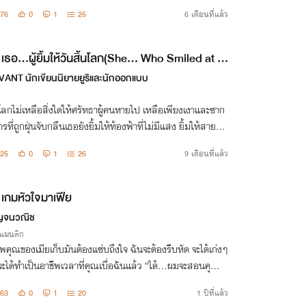
ีดาร์จากเรือหลวงโรมันแตกต่างจากกลิ่นเลือดและควันในโรมโด
76
0
1
25
6 เดือนที่แล้ว
นเชิง
เธอ...ผู้ยิ้มให้วันสิ้นโลก(She... Who Smiled at th
nd of the World) เล่มที่ 1
VANT นักเขียนนิยายยูริและนักออกแบบ
อโลกไม่เหลือสิ่งใดให้ศรัทธาผู้คนหายไป เหลือเพียงเงาและซาก
รที่ถูกฝุ่นจับกลืนเธอยังยิ้มให้ท้องฟ้าที่ไม่มีแสง ยิ้มให้สายลม
ม่มีคำตอบและยิ้มให้ความหวังที่ยังไม่ดับสูญในดินแดนที่ฤดูที่ห
25
0
1
26
9 เดือนที่แล้ว
หมุน
เกมหัวใจมาเฟีย
ญจนวณิช
รแมนติก
คุณของเมียเก็บมันต้องแซ่บถึงใจ ฉันจะต้องรีบหัด จะได้เก่งๆ
อจะได้ทำเป็นอาชีพเวลาที่คุณเบื่อฉันแล้ว “ได้...ผมจะสอนคุณเอ
อนให้ทุกท่า ท่าไหนยากจะสอนบ่อย ๆ
63
0
1
20
1 ปีที่แล้ว