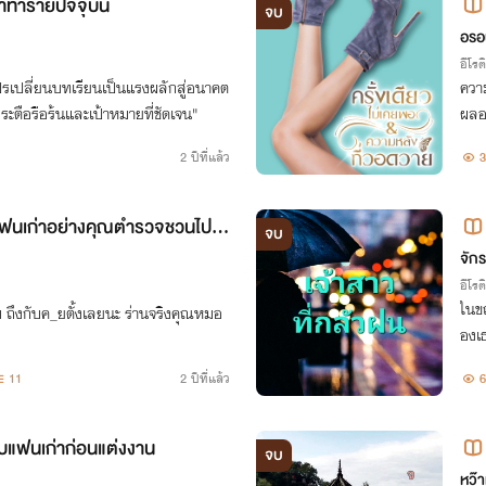
าทำร้ายปัจจุบัน
จบ
มหล
อรอ
อีโรต
ปรเปลี่ยนบทเรียนเป็นแรงผลักสู่อนาคต
ความ
กระตือรือร้นและเป้าหมายที่ชัดเจน"
ผลอ
2 ปีที่แล้ว
3
นแฟนเก่าอย่างคุณตำรวจชวนไประ
จบ
จักร
อีโรต
ในขณ
หม ถึงกับค_ยตั้งเลยนะ ร่านจริงคุณหมอ
องเ
ม่รู
11
2 ปีที่แล้ว
6
กับแฟนเก่าก่อนแต่งงาน
จบ
หว๊า