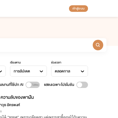
เข้าสู่ระบบ
เรียงตาม
ช่วงเวลา
การอัปเดต
ตลอดกาล
ลงานที่ใช้ปก AI
แสดงเฉพาะโปรโมชัน
ความลับของพาฝัน
าวุธ อัครพงศ์
ิก
ม่ได้ “ทรยศ” เพราะเกลียดเขา แต่เพราะเขาทิ้งเธอไว้กับความเ