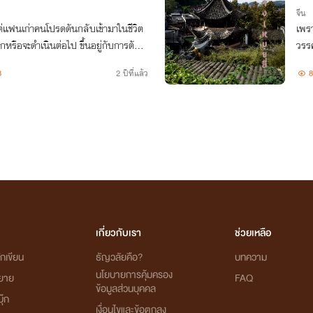
จีน
่แฟนเก่าคนโปรดดันกลับเข้ามาในชีวิต
เพรา
ิกหรือจะดำเนินต่อไป ขึ้นอยู่กับการตัดสิ
วรรค
8
2 ปีที่แล้ว
8
เกี่ยวกับเรา
ช่วยเหลือ
กเขียน
ธัญวลัยคือ?
บทความ
นโยบายการคุ้มครอง
ิยาย
FAQ
ข้อมูลส่วนบุคคล
ุ๊ก
เงื่อนไขและข้อตกลง