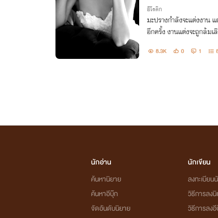
อีโรติก
มะปรางกำลังจะแต่งงาน แต
อีกครั้ง งานแต่งจะถูกล้มเล
นใจของเธอ
8.3K
0
1
นักอ่าน
นักเขียน
ค้นหานิยาย
ลงทะเบียนนั
ค้นหาอีบุ๊ก
วิธีการลงน
จัดอันดับนิยาย
วิธีการลงอีบ