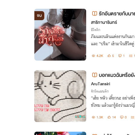
รักอันตรายกับนา
จบ
สาริกานารินทร์
อีโรติก
ภีมและนลินแต่งงานกันมา 7
และ “ปริม” เข้ามาในชีวิ
ที่มีต่อกันยังเหลืออยู่ แ
4.2K
5
1
บอกแมวฉันหรือย
AruTansiri
รักโรแมนติก
“เฮ้ย หลิว เดี๋ยวนะ อย่าเพิ
ช่ไหม แล้วแกรู้ยังว่าแมวญี่ปุ่นมันร้องเนียๆ นะโว้ย ไม่ได้ร้องเหมีย
วๆ แบบบ้านเรานะ จำไว้ล่ะ 
1.3K
14
0