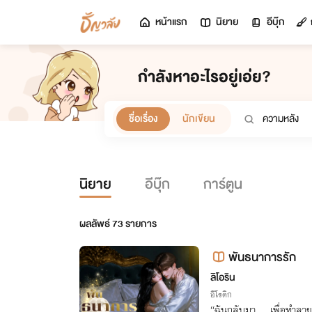
หน้าแรก
นิยาย
อีบุ๊ก
กำลังหาอะไรอยู่เอ่ย?
ชื่อเรื่อง
นักเขียน
นิยาย
อีบุ๊ก
การ์ตูน
ผลลัพธ์
73
รายการ
พันธนาการรัก
ลิโอริน
อีโรติก
“ฉันกลับมา.... เพื่อทำลายทุกอ