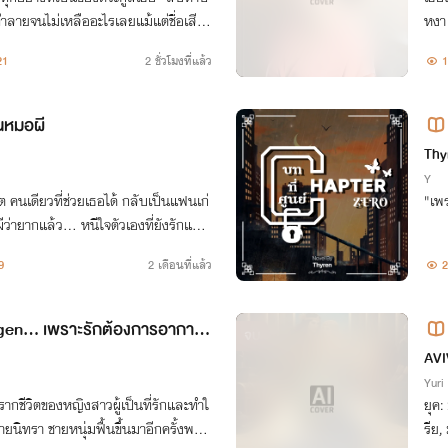
หงา
21
2 ชั่วโมงที่แล้ว
1
นหมอผี
Thy
Y
ต คนเดียวที่ช่วยเธอได้ กลับเป็นแฟนเก่
"เพร
ผีว่ายากแล้ว... หนีใจตัวเองที่ยังรักแฟน
9
2 เดือนที่แล้ว
2
ygen... เพราะรักต้องการอากาศ
จบ
AVI
Yuri
พรากชีวิตของหญิงสาวผู้เป็นที่รักและทำใ
​ยุค
้นมาอีกครั้งพร้อ
รีย,