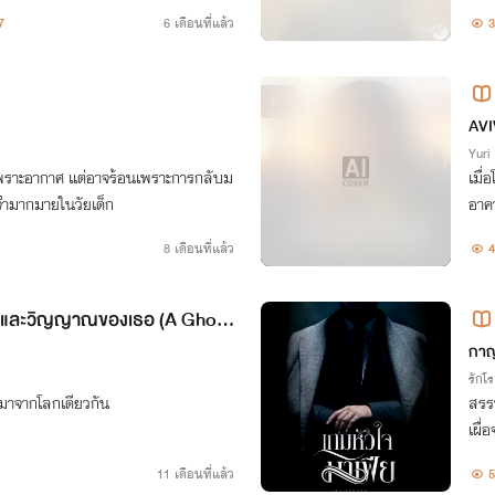
ความรักที่ยังคงไม่จางหายไป
ม้ซ
7
6 เดือนที่แล้ว
3
ยสิ้
จบ
e E
AVI
Yuri
นเพราะอากาศ แต่อาจร้อนเพราะการกลับม
เมื่
งจำมากมายในวัยเด็ก
อาคา
ที่ไ
8 เดือนที่แล้ว
4
ยุด
พ และวิญญาณของเธอ (A Ghost
กา
รักโ
้มาจากโลกเดียวกัน
สรรพ
เผื่
ง ส
11 เดือนที่แล้ว
5