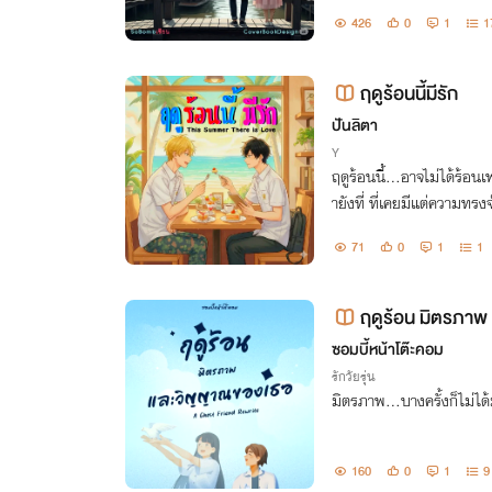
มกับดวงวิญญาณของเธอและ
426
0
1
1
ฤดูร้อนนี้มีรัก
ปันลิตา
Y
ฤดูร้อนนี้…อาจไม่ได้ร้อ
ายังที่ ที่เคยมีแต่ความทร
71
0
1
1
ฤดูร้อน มิตรภา
Friend Rewrite)
ซอมบี้หน้าโต๊ะคอม
รักวัยรุ่น
มิตรภาพ…บางครั้งก็ไม่ได
160
0
1
9