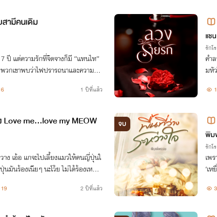
ยสามีคนเดิม
แชนเ
รักโ
 ปี แต่ความรักที่จืดจางก็มี “แทนไท”
คำลว
ตคู่ พวกเขาพบว่าไฟปรารถนาและความรัก
มหัว
ต่คำถามคือ…พวกเขาจะเลือกใคร?
16
1 ปีที่แล้ว
1
ัง Love me...love my MEOW
จบ
พิม
รักโ
่งวาง เอ้อ แกจะไปเลี้ยงแมวให้คนญี่ปุ่นใ
เพรา
‘เหย
เออ แค่นี้แหละ”
19
2 ปีที่แล้ว
3