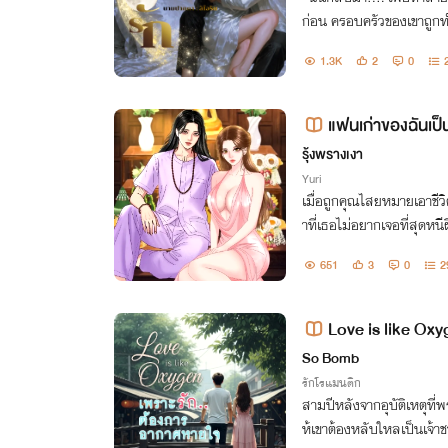
ก่อน ครอบครัวของเขาถูกทำลายจนไม่เหลืออะไรเลยแม้แต่ชื่อเสียง
สิบห้าปีต่อมา.... เขากลับมาในฐานะมหาเศรษฐีหนุ่มหล่อ ผู้ทรงอิท
1.3K
2
0
ธิพล
แฟนเก่าของฉันเป็
รุ้งพรางเงา
Yuri
เมื่อถูกคุณไสยหมายเอาชีวิ
าที่เธอไม่อยากเจอที่สุดหนี
เก่ายากกว่า
651
3
0
2
Love is like Ox
หายใจ
So Bomb
รักโรแมนติก
สามปีหลังจากอุบัติเหตุที่
ห้เขาต้องหลับใหลเป็นเจ้าชายนิทรา ชายหนุ่มฟื้นขึ