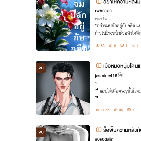
อย่าให้ความหลังม
เพชราภา
เรื่องสั้น
"อย่าจมปลักอยู่กับอดีต แ
ก้าวไปข้างหน้าด้วยหัวใจที่
83
0
1
1
เมื่อหมอหนุ่มโด
จบ
ลึกความหลัง[PWP]
jasmine415♾️
Y
❝ ชอบให้เลียตรงรูนี้ใช่ไ
❞
11.8K
35
1
รื้อฟื้นความหลัง
จบ
s0s0dalin