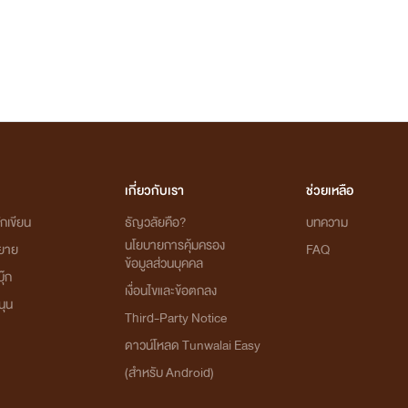
เกี่ยวกับเรา
ช่วยเหลือ
กเขียน
ธัญวลัยคือ?
บทความ
นโยบายการคุ้มครอง
ิยาย
FAQ
ข้อมูลส่วนบุคคล
ุ๊ก
เงื่อนไขและข้อตกลง
นุน
Third-Party Notice
ดาวน์โหลด Tunwalai Easy
(สำหรับ Android)