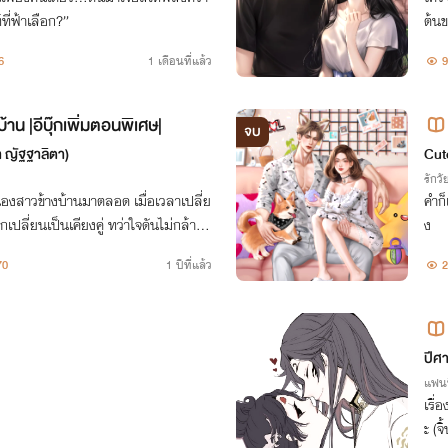
ที่ฟ้าเลือก?”
ต้นข
คนแ
6
1 เดือนที่แล้ว
9
้าน |อีบุ๊กเพิ่มตอนพิเศษ|
จบ
า ญัฐฐาลิตา)
Cut
รักวัย
น้องสาวข้างบ้านมาตลอด เมื่อเวลาเปลี่ย
คำก็
กเปลี่ยนเป็นเคียงคู่ ทว่าใจดันไม่กล้าพ
ง
อดอล เธอดันชอบเพื่อนรวมวงของเขา
70
1 ปีที่แล้ว
2
o)
ปีศ
แฟน
เรื่
ะ (จ