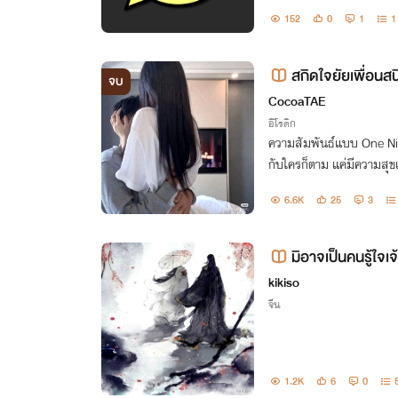
152
0
1
1
สกิดใจยัยเพื่อนสน
จบ
CocoaTAE
อีโรติก
ความสัมพันธ์แบบ One Night 
กับใครก็ตาม แค่มีความสุข
6.6K
25
3
มิอาจเป็นคนรู้ใจเ
kikiso
จีน
1.2K
6
0