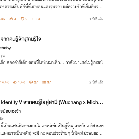
องความสัมพัธ์ที่ทั้งอบอุ่นและวุ่นวาย แต่ความรักที่เริ่มต้นจาก
ปลกหน้า...จะจบด้วยรอยยิ้ม หรือหยดน้ำตา?
.3K
4
2
34
1 ปีที่แล้ว
จากคนรู้จักสู่คนรู้ใจ
ebaby
รุ่น
เด็ก สองคำก็เด็ก ตอนนี้ไทป์หมาเด็ก... กำลังมาแรงไม่รู้เหรอไ
14.4K
1.4K
27
37
2 ปีที่แล้ว
Identity V จากคนรู้ใจสู่สามี (Wuchang x Michik
าจน้อยเองจ้า
ฟิก
องนี้เป็นแฟนฟิคของเกมไอเดนน่ะค่ะ เป็นคู่จิ้นอู่ฉางกับเกอิชานะค่
ิ้นแฝดขาวเป็นหลัก) จะมี nc ตอนช่วงท้ายๆ ถ้าใครไม่ชอบขอผ่า