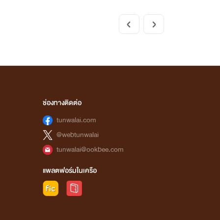
ช่องทางติดต่อ
tunwalai.com
@webtunwalai
tunwalai@ookbee.com
แพลตฟอร์มในเครือ