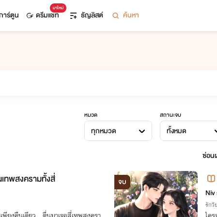
มาใหม่
การ์ตูน
ดรีมแชท
ธัญลิสต์
ค้นหา
หมวด
สถานะจบ
ทุกหมวด
ทั้งหมด
ซ่อนผ
ในเทพสงครามทั้งสี่
จบ
นรู้
Niv 
รักวัย
นเพียงคืนเดียว…ตื่นมาเจอสี่เทพสงครา
ใครจ