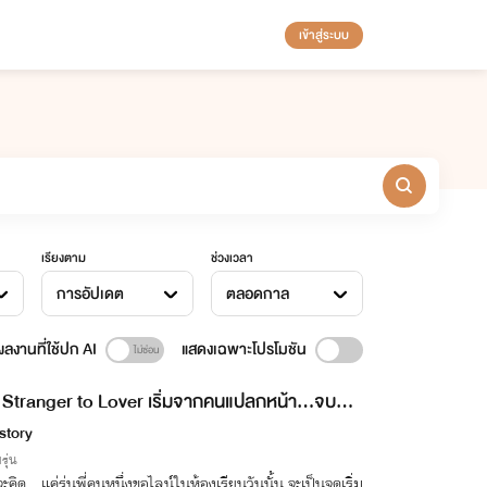
เข้าสู่ระบบ
เรียงตาม
ช่วงเวลา
การอัปเดต
ตลอดกาล
ลงานที่ใช้ปก AI
แสดงเฉพาะโปรโมชัน
Stranger to Lover เริ่มจากคนแปลกหน้า...จบที่ค
ใจ
story
รุ่น
ะคิด...แค่รุ่นพี่คนหนึ่งขอไลน์ในห้องเรียนวันนั้น จะเป็นจุดเริ่ม