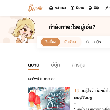
หน้าแรก
นิยาย
อีบุ๊ก
กำลังหาอะไรอยู่เอ่ย?
ชื่อเรื่อง
นักเขียน
นิยาย
อีบุ๊ก
การ์ตูน
ผลลัพธ์
10
รายการ
คนรู้ใจข้าคือหนึ่ง
เซนจูลี่สีชมพู
Y
“เทพผู้หลอมอาวุธเมาปลิ้