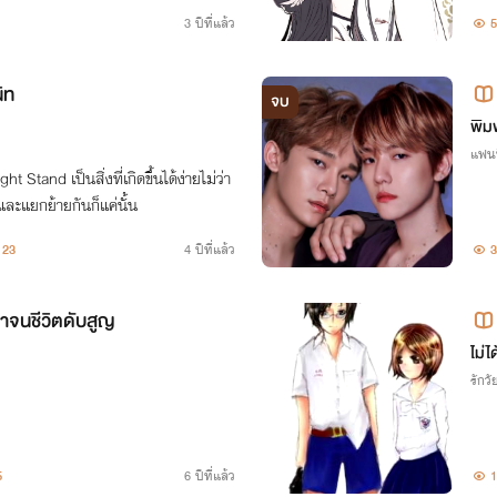
นเล
3 ปีที่แล้ว
5
ิท
จบ
an
พิม
แฟน
Stand เป็นสิ่งที่เกิดขึ้นได้ง่ายไม่ว่า
และแยกย้ายกันก็แค่นั้น
23
4 ปีที่แล้ว
3
จ้าจนชีวิตดับสูญ
ไม่ไ
รักวัย
5
6 ปีที่แล้ว
1