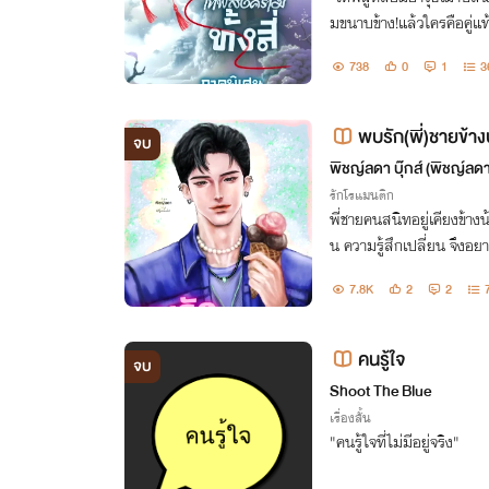
มขนาบข้าง!แล้วใครคือคู่แท้
738
0
1
3
พบรัก(พี่)ชายข้างบ
จบ
พิชญ์ลดา บุ๊กส์ (พิชญ์ลด
รักโรแมนติก
พี่ชายคนสนิทอยู่เคียงข้าง
น ความรู้สึกเปลี่ยน จึงอยา
อ... กระทั่งเป็นศิลปินไ
7.8K
2
2
คนรู้ใจ
จบ
Shoot The Blue
เรื่องสั้น
"คนรู้ใจที่ไม่มีอยู่จริง"