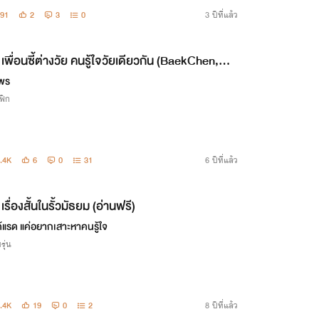
ยค่ะ
91
2
3
0
3 ปีที่แล้ว
เพื่อนซี้ต่างวัย คนรู้ใจวัยเดียวกัน (BaekChen,Ch
Do,KaiHun)
พร
ฟิก
.4K
6
0
31
6 ปีที่แล้ว
เรื่องสั้นในรั้วมัธยม (อ่านฟรี)
ด้แรด แค่อยากเสาะหาคนรู้ใจ
รุ่น
.4K
19
0
2
8 ปีที่แล้ว