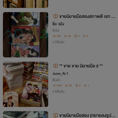
ขายนิยายมือสองสภาพดี เรท 1
8+
ชื่อ 'แป้ง
ทั่วไป
473
44
0
0
9 ปีที่แล้ว
** ขาย ขาย นิยายมือ 2 **
June_Ai.1
อีโรติก
9.3K
53
4
1
9 ปีที่แล้ว
ขายนิยายมือสอง (ทยายลงรูปให้