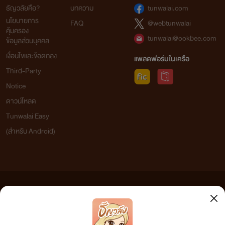
ธัญวลัยคือ?
บทความ
tunwalai.com
นโยบายการ
FAQ
@webtunwalai
คุ้มครอง
tunwalai@ookbee.com
ข้อมูลส่วนบุคคล
เงื่อนไขและข้อตกลง
แพลตฟอร์มในเครือ
Third-Party
Notice
ดาวน์โหลด
Tunwalai Easy
(สำหรับ Android)
ข้อความที่ท่านได้อ่านจากเว็บไซต์นี้เกิดจากการเขียนโดยสาธารณชนและเผยแพร่โดยอัตโนมัติ ผู้ดูแล
เว็บไซต์แห่งนี้ไม่ได้เห็นด้วยและไม่ขอรับผิดชอบต่อข้อความใดๆ ทั้งสิ้น ดังนั้นผู้อ่านทุกท่านโปรดใช้
วิจารณญาณในการกลั่นกรองด้วยตนเอง และหากท่านพบข้อความใดๆ ที่ขัดต่อกฎหมายและศีลธรรม
กรุณาแจ้งมาที่ tunwalai@ookbee.com เพื่อทีมงานจะได้ดำเนินการในทันที ทั้งนี้ ทางเว็บไซต์ขอสงวน