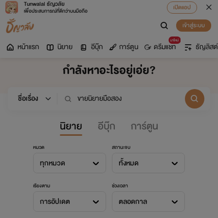
Tunwalai ธัญวลัย
เปิดแอป
เพื่อประสบการณ์ที่ดีกว่าบนมือถือ
เข้าสู่ระบบ
มาใหม่
หน้าแรก
นิยาย
อีบุ๊ก
การ์ตูน
ดรีมแชท
ธัญลิสต์
กำลังหาอะไรอยู่เอ่ย?
นิยาย
อีบุ๊ก
การ์ตูน
หมวด
สถานะจบ
ทุกหมวด
ทั้งหมด
เรียงตาม
ช่วงเวลา
การอัปเดต
ตลอดกาล