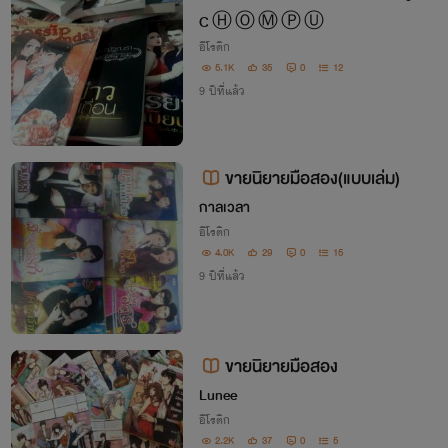
ดูค่ะ)
C Ⓗ Ⓞ Ⓜ Ⓟ Ⓤ
อีโรติก
5.1K
35
0
12
9 ปีที่แล้ว
ขายนิยายมือสอง(แบบเล่ม)
กาลเวลา
อีโรติก
4.0K
29
0
15
9 ปีที่แล้ว
ขายนิยายมือสอง
Lunee
อีโรติก
2.2K
37
0
5