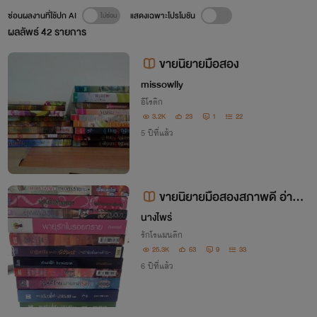
ซ่อนผลงานที่ใช้ปก AI
แสดงเฉพาะโปรโมชัน
ผลลัพธ์
42
รายการ
ขายนิยายมือสอง
missowlly
อีโรติก
3.2K
23
1
22
5 ปีที่แล้ว
ขายนิยายมือสองสภาพดี อ่านเอ
งค่ะ
นางไพร่
รักโรแมนติก
25.3K
63
9
33
6 ปีที่แล้ว