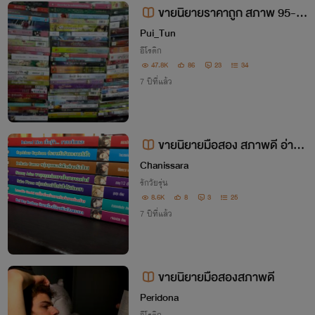
ขายนิยายราคาถูก สภาพ 95-9
9%
Pui_Tun
อีโรติก
47.8K
86
23
34
7 ปีที่แล้ว
ขายนิยายมือสอง สภาพดี อ่านเ
องทุกเล่ม
Chanissara
รักวัยรุ่น
8.6K
8
3
25
7 ปีที่แล้ว
ขายนิยายมือสองสภาพดี
Peridona