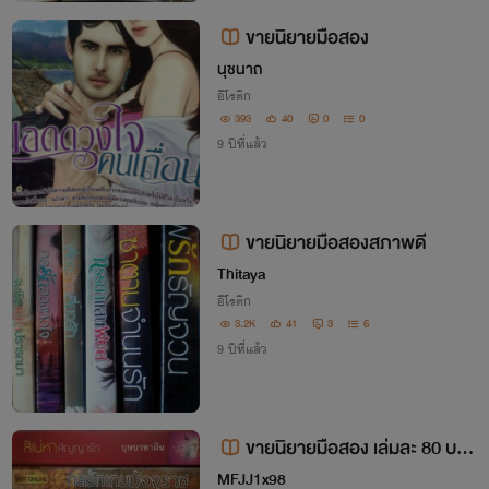
ขายนิยายมือสอง
นุชนาถ
อีโรติก
393
40
0
0
9 ปีที่แล้ว
ขายนิยายมือสองสภาพดี
Thitaya
อีโรติก
3.2K
41
3
6
9 ปีที่แล้ว
ขายนิยายมือสอง เล่มละ 80 บาท
ทุกเล่ม
MFJJ1x98