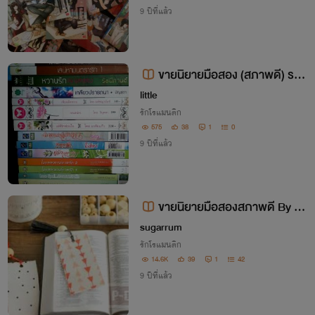
9 ปีที่แล้ว
ขายนิยายมือสอง (สภาพดี) ราค
า 30-150 บาท ด่วน!!!
little
รักโรแมนติก
575
38
1
0
9 ปีที่แล้ว
ขายนิยายมือสองสภาพดี By Su
garrum
sugarrum
รักโรแมนติก
14.6K
39
1
42
9 ปีที่แล้ว