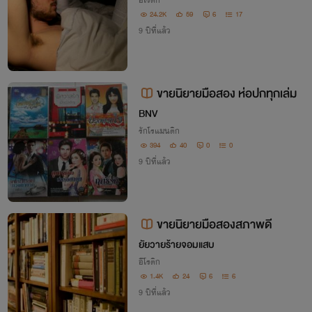
อีโรติก
24.2K
59
6
17
9 ปีที่แล้ว
ขายนิยายมือสอง ห่อปกทุกเล่ม
BNV
รักโรแมนติก
394
40
0
0
9 ปีที่แล้ว
ขายนิยายมือสองสภาพดี
ยัยวายร้ายจอมแสบ
อีโรติก
1.4K
24
6
6
9 ปีที่แล้ว