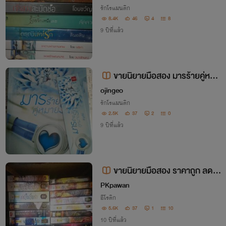
รักโรแมนติก
8.4K
46
4
8
9 ปีที่แล้ว
ขายนิยายมือสอง มารร้ายคู่หมา
ยรัก
ojingeo
รักโรแมนติก
2.5K
37
2
0
9 ปีที่แล้ว
ขายนิยายมือสอง ราคาถูก ลด 4
0-70%
PKpawan
อีโรติก
5.6K
37
1
10
10 ปีที่แล้ว