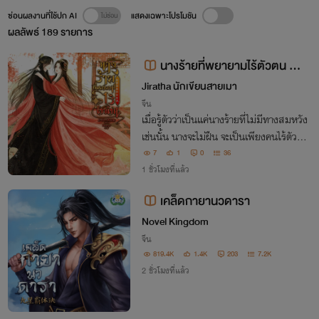
ซ่อนผลงานที่ใช้ปก AI
แสดงเฉพาะโปรโมชัน
ผลลัพธ์
189
รายการ
นางร้ายที่พยายามไร้ตัวตน 故
Jiratha นักเขียนสายเมา
意隐身的女反派
จีน
เมื่อรู้ตัวว่าเป็นแค่นางร้ายที่ไม่มีทางสมหวัง
เช่นนั้น นางจะไม่ฝืน จะเป็นเพียงคนไร้ตัวตน
จืดจางราวอากาศ
7
1
0
36
1 ชั่วโมงที่แล้ว
เคล็ดกายานวดารา
Novel Kingdom
จีน
819.4K
1.4K
203
7.2K
2 ชั่วโมงที่แล้ว