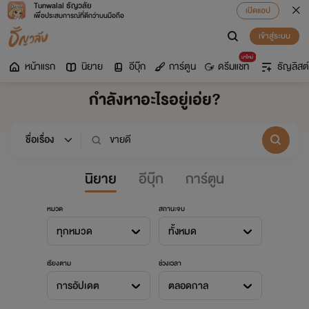
Tunwalai ธัญวลัย
เปิดแอป
เพื่อประสบการณ์ที่ดีกว่าบนมือถือ
เข้าสู่ระบบ
มาใหม่
หน้าแรก
นิยาย
อีบุ๊ก
การ์ตูน
ดรีมแชท
ธัญลิสต์
กำลังหาอะไรอยู่เอ่ย?
นิยาย
อีบุ๊ก
การ์ตูน
หมวด
สถานะจบ
ทุกหมวด
ทั้งหมด
เรียงตาม
ช่วงเวลา
การอัปเดต
ตลอดกาล