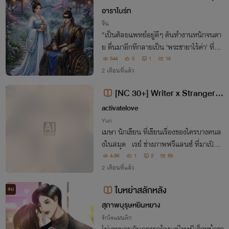
บทะลุมิติ)
อาราไบร์ท
จีน
"เป็นศัลยแพทย์อยู่ดีๆ ดันทำงานหนักจนตา
ย ตื่นมาอีกทีกลายเป็น 'พระชายาไร้ค่า' ที่ถูก
ส่งมาแต่งงานแก้เคล็ดให้กับ 'ท่านอ๋องขาพิก
544
0
1
16
าร' ที่ทั้งโหดเหี้ยมและตาบอด!คนในจวนรังแ
2 เดือนที่แล้ว
ก? ข้ามีแล็บยาล้ำยุคติดตัวมาด้วย!สามี
[NC 30+] Writer x Stranger เร
จบ
ย์อ่าน เมษาเขียน
activatelove
Yuri
เมษา นักเขียน ที่เขียนเรื่องของใครบางคนล
งในสมุด เรย์ ช่างภาพฟรีแลนซ์ ที่มาเปิดอ่
านมันเข้าโดยบังเอิญ… แล้วดันเห็นตัวเองอ
4.9K
1
2
59
2 เดือนที่แล้ว
ยู่ในนั้น ✍️ ระยะห่างใบหน้าของทั้งคู่เหลื
อเพียงลมหายใจคั่นกลาง ริมฝีปากแตะกัน
ใบหย่าสลักหลัง
จบ
สุภาพบุรุษหยินหยาง
รักโรแมนติก