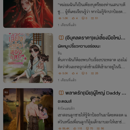
"หม่อมฉันก็เป็นเพียงบุตรีของท่านเสนาบดี
ซู... ผู้ที่เคยเรียนรู้ว่า หากไม่รู้จักปกป้องตนเ
อง สุดท้ายก็จะเหลือเพียงเถ้าถ่านเจ้าค่ะ"
1.0K
4
0
51
1 เดือนที่แล้ว
(อีบุคลดราคา)แม่เลี้ยงมือใหม่ขอ
งสองแสบ
ผัดหมูเปรี้ยวหวานอร่อยนะ
จีน
ตื่นจากฝันก็ต้องพบกับเรื่องประหลาด เธอไม่
คิดว่าตัวเองจะถูกส่งข้ามมิติเข้ามาอยู่ในนิยาย
เรื่องหนึ่ง กลายเป็นเมียเก่าของพระเอกที่กำ
3.0K
4
5
25
ลังถูกวางแผนทำร้ายใส่'คิดจะแกล้งจับชู้ฉัน
1 เดือนที่แล้ว
หรือ งั้นฉันจะชิงจับชู้แกก่อน!'
พลาดรัก(เมีย)ผู้ใหญ่ Daddy on
จบ
e-night stand
อะตอมส์
รักโรแมนติก
เขาสอนลูกชายให้รู้จักป้องกันมาโดยตลอด แ
ต่วันหนึ่งเพื่อนลูกก็อุ้มเด็กมาบอกให้เขาช่วย
รับผิดชอบ เขานึกว่าลูกไปทำเพื่อนท้องจึงดุลู
56.4K
115
70
56