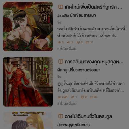
เกิดใหม่เพื่อเป็นสตรีที่ถูกรัก 重
Jiratha นักเขียนสายเมา
生为被爱上的女士
จีน
นรกไม่เปิดรับ ข้าเลยกลับมาทวงแค้น ใครที่
ทำอะไรกับข้าไว้ ข้าจะคิดดอกเบี้ยเท่าตัว
0
1
0
11
2 ชั่วโมงที่แล้ว
การกลับมาของคุณหนูสกุลหลี่ 7
0s
ผัดหมูเปรี้ยวหวานอร่อยนะ
จีน
สูญสิ้นทุกสิ่งกระทั่งเสียชีวิตอย่างไร้ค่า แต่ก
ลับถูกส่งย้อนกลับมาในอดีต หลี่ชิงฮวากัดฟั
นแน่นแย่งชิงมิติวิเศษคืนมาจากนางเอก รีบช่
2.4K
1
0
33
วยเหลือแม่ที่ถูกขังเอาไว้ เอาคืนพ่อชั่วและค
8 ชั่วโมงที่แล้ว
นสารเลวที่เคยทำร้ายเธอให้สาสม
ฉางไป่เฉินคนชั่วในตระกูล
สุภาพบุรุษหยินหยาง