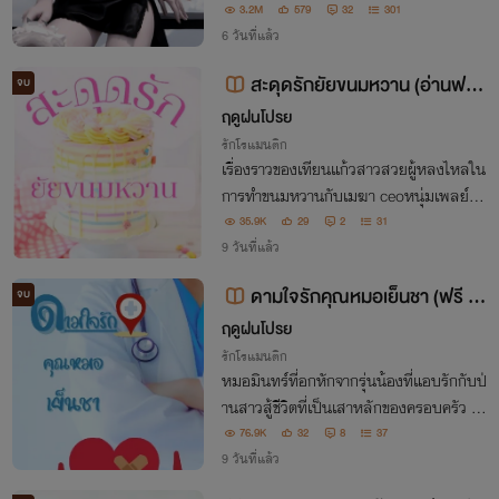
จะสัมผัสร่างกายอันเร่าร้อนของพลอยลด
3.2M
579
32
301
า...
6 วันที่แล้ว
สะดุดรักยัยขนมหวาน (อ่านฟรีมี
จบ
e-book)
ฤดูฝนโปรย
รักโรแมนติก
เรื่องราวของเทียนแก้วสาวสวยผู้หลงไหลใน
การทำขนมหวานกับเมฆา ceoหนุ่มเพลย์บอ
ยผู้ไม่ชอบขนมหวานเป็นที่สุดแต่ดันมาตกห
35.9K
29
2
31
ลุมรักเจ้าของร้านเบอเกอรี่อย่างเทียนแก้วแ
9 วันที่แล้ว
ล้วเขาจะทำอย่างไรในการจะเข้าหาเธอ
ดามใจรักคุณหมอเย็นชา (ฟรี มี
จบ
e book)
ฤดูฝนโปรย
รักโรแมนติก
หมอมินทร์ที่อกหักจากรุ่นน้องที่แอบรักกับป่
านสาวสู้ชีวิตที่เป็นเสาหลักของครอบครัว เธ
อแอบรักหมอหนุ่มแต่ก็เจียมตัวและตัดใจเพร
76.9K
32
8
37
าะสถานะที่ต่างกัน แต่แล้วอยู่ๆเป็นหมอมินท
9 วันที่แล้ว
ร์ที่ดันเข้ามาวุ่นวายในชีวิตเธอเอง