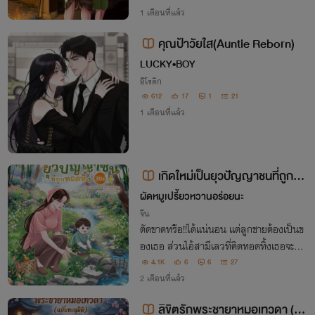
กไป แต่แล้วก็ต้องหน้าเจื่อนเมื่อเธอบอกว่าเ
1 เดือนที่แล้ว
ด็กน้อยตาแป๋วเป็นลูกสาวเขา
คุณป้าวัยใส(Auntie Reborn)
LUCKY•BOY
อีโรติก
612
17
1
21
1 เดือนที่แล้ว
เกิดใหม่เป็นยุวปัญญาชนที่ถูกทอ
ดทิ้ง 70s
ผัดหมูเปรี้ยวหวานอร่อยนะ
จีน
ตัดขาดหรือ!!ได้แน่นอน แต่ลูกชายต้องเป็นข
องเธอ ส่วนไอ้สามีเลวที่คิดทอดทิ้งเธอจะต้อ
งเสียใจหลังจากนี้ คิดดูถูกยุวปัญญาชนอย่าง
4.1K
6
6
27
เธองั้นหรือ! คิดผิดซะแล้ว เธอจะเลี้ยงดูลูกชา
2 เดือนที่แล้ว
ยและมีชีวิตที่ดีกว่าพวกมันแน่นอน!!
ลิขิตรักพระชายาหมอเทวดา (ฉบั