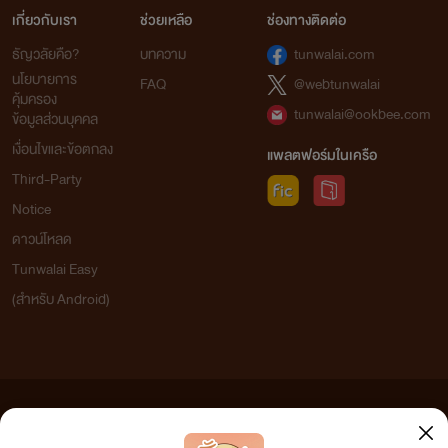
เกี่ยวกับเรา
ช่วยเหลือ
ช่องทางติดต่อ
ธัญวลัยคือ?
บทความ
tunwalai.com
นโยบายการ
FAQ
@webtunwalai
คุ้มครอง
tunwalai@ookbee.com
ข้อมูลส่วนบุคคล
เงื่อนไขและข้อตกลง
แพลตฟอร์มในเครือ
Third-Party
Notice
ดาวน์โหลด
Tunwalai Easy
(สำหรับ Android)
ข้อความที่ท่านได้อ่านจากเว็บไซต์นี้เกิดจากการเขียนโดยสาธารณชนและเผยแพร่โดยอัตโนมัติ ผู้ดูแล
เว็บไซต์แห่งนี้ไม่ได้เห็นด้วยและไม่ขอรับผิดชอบต่อข้อความใดๆ ทั้งสิ้น ดังนั้นผู้อ่านทุกท่านโปรดใช้