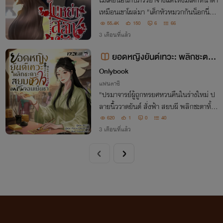
ไม่เคยนอนกับภรรยาจ้างแต่ไหงมีเด็กหน้าตา
เหมือนเขาโผล่มา "เด็กหัวหมวกกันน็อกนี่ใค
ร?"
55.4K
150
6
66
3 เดือนที่แล้ว
ยอดหญิงยันต์เทวะ: พลิกชะตาส
ยบหัวใจแม่ทัพจอมเย็นชา
Onlybook
แฟนตาซี
"ปรมาจารย์ผู้ถูกทรยศหวนคืนในร่างใหม่ ป
ลายนิ้ววาดยันต์ สั่งฟ้า สยบผี พลิกชะตาทั้งเ
มือง ครั้งนี้นางจะล้างแค้นให้สิ้นซาก ต่อให้แ
620
1
0
40
ม่ทัพผู้เย็นชาจะคอยจับตาดูอยู่ทุกฝีก้าวก็ตา
3 เดือนที่แล้ว
ม!"