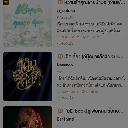
หวานรักคุณชายบ้าบอ (อ่านฟรี
จบ
มี e-book)
ฤดูฝนโปรย
รักโรแมนติก
เรื่องราวของศึกรบชายหนุ่มที่มีอดีตฝังใจจนเ
สียสติกับต้นข้าวพยาบาลสาวสู้ชีวิตที่ต้องมา
ทำงานดูแลศึกรบ
21.6K
20
2
33
12 วันที่แล้ว
เด็กเลี้ยง (อีบุ๊กมาแล้วจ้า จบแล้ว
จบดีด้วยนะจะบอกให้ ไม่เข้ามาอ่านแ
Natamon
ล้วจะเสียจัย มีebookด้วยนะเผื่อไม่รู
Yuri
"อ้าขาให้ฉันสักคืน...น้องฉันมันจ่ายเธอเท่าไ
้) #นิยายยูริ
หร่ ฉันจ่ายหนักกว่านั้น" #โคแก่ #นิยายวาย
หญิงหญิง #lesbian #เลสเบี้ยน #นิยายยูริ
13.8K
3
1
99
#นิยายyuri
16 วันที่แล้ว
[มีE-book]ซูเฟยหลิน รื้อถอนบั
ลลังก์มังกร
มิราริณทร์
จีน