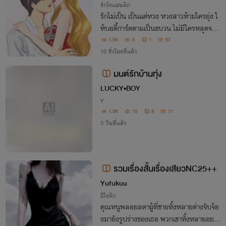
รักโรแมนติก
รักไม่เป็น เป็นแต่หวง หวงสาวห้ามใครยุ่ง ใ
ห้บอดี้การ์ดตามเป็นขบวน ไม่มีใครหลุดจากเ
ขาได้เรน่า...
1.5K
3
1
57
10 ชั่วโมงที่แล้ว
มนต์รักบ้านทุ่ง
LUCKY•BOY
Y
1.0K
13
8
11
3 วันที่แล้ว
รวมเรื่องสั้นเรื่องเสียวNC25++
Yufukuu
อีโรติก
คุณหนูพลอยลดาผู้ที่ชายทั้งหลายต่างจับจ้อ
งมายังรูปร่างของเธอ พวกเขาทั้งหลายอยาก