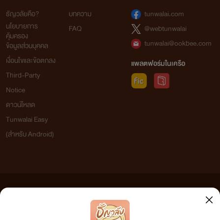
ธัญวลัยคือ?
บทความ
tunwalai.com
นโยบายการ
FAQ
@webtunwalai
คุ้มครอง
tunwalai@ookbee.com
ข้อมูลส่วนบุคคล
เงื่อนไขและข้อตกลง
แพลตฟอร์มในเครือ
Third-Party
Notice
ดาวน์โหลด
Tunwalai Easy
(สำหรับ Android)
ข้อความที่ท่านได้อ่านจากเว็บไซต์นี้เกิดจากการเขียนโดยสาธารณชนและเผยแพร่โดยอัตโนมัติ ผู้ดูแล
เว็บไซต์แห่งนี้ไม่ได้เห็นด้วยและไม่ขอรับผิดชอบต่อข้อความใดๆ ทั้งสิ้น ดังนั้นผู้อ่านทุกท่านโปรดใช้
วิจารณญาณในการกลั่นกรองด้วยตนเอง และหากท่านพบข้อความใดๆ ที่ขัดต่อกฎหมายและศีลธรรม