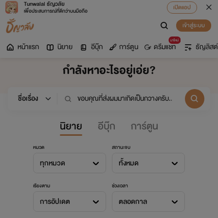
Tunwalai ธัญวลัย
เปิดแอป
เพื่อประสบการณ์ที่ดีกว่าบนมือถือ
เข้าสู่ระบบ
มาใหม่
หน้าแรก
นิยาย
อีบุ๊ก
การ์ตูน
ดรีมแชท
ธัญลิสต์
กำลังหาอะไรอยู่เอ่ย?
นิยาย
อีบุ๊ก
การ์ตูน
หมวด
สถานะจบ
ทุกหมวด
ทั้งหมด
เรียงตาม
ช่วงเวลา
การอัปเดต
ตลอดกาล