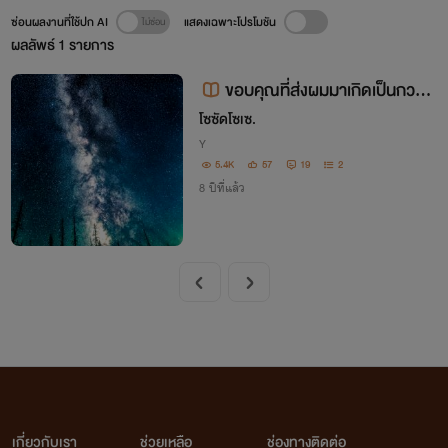
ซ่อนผลงานที่ใช้ปก AI
แสดงเฉพาะโปรโมชัน
ผลลัพธ์
1
รายการ
ขอบคุณที่ส่งผมมาเกิดเป็นกวาง
ครับ..(?) (เคะท้องได้)
โซซัดโซเซ.
Y
5.4K
57
19
2
8 ปีที่แล้ว
เกี่ยวกับเรา
ช่วยเหลือ
ช่องทางติดต่อ