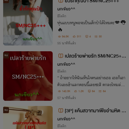
ยั่วรักคุณป๋า SM/NC25+++
จบ
นกเขียว^^
อีโรติก
หุ่นแบบหนูพอจะเป็นเด็กป๋าได้ไหมคะ💋👅
🔥
94.5K
311
4
30
55 นาทีที่แล้ว
เปลวร้ายพ่ายรัก SM/NC25++
จบ
+
นกเขียว^^
อีโรติก
“ ถ้าอยากให้ฉันเห็นใจคนอย่างเธอ เธอก็เอา
ตัวเองเข้าแลกตอนนี้เลยซะสิ ตกลงไหมล่ะเค
ทธิกา? ” “ ห้ะ!! ….พะ….พูดแบบนี้ออกมาไ
142.0K
1.2K
84
84
57 นาทีที่แล้ว
ด้ยังไงไอ้คนทุเรศ!! ไอ้คนเลวระยำ!!! ”
[3P] แค้นสวาทมาเฟียอำมหิต S
จบ
M/NC25+++
นกเขียว^^
อีโรติก