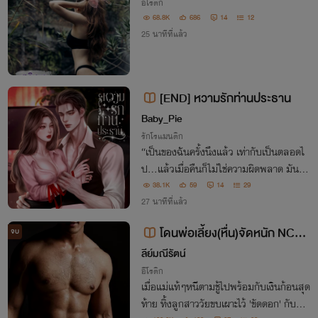
อีโรติก
68.8K
686
14
12
25 นาทีที่แล้ว
[END] หวามรักท่านประธาน
Baby_Pie
รักโรแมนติก
“เป็นของฉันครั้งนึงแล้ว เท่ากับเป็นตลอดไ
ป…แล้วเมื่อคืนก็ไม่ใช่ความผิดพลาด มันเกิ
ดขึ้นด้วยความตั้งใจ เธอเองก็รู้ดี อย่าทำเป็นเ
38.1K
59
14
29
มาแล้วจำอะไรไม่ได้ไปหน่อยเลย”
27 นาทีที่แล้ว
โดนพ่อเลี้ยง(หื่น)จัดหนัก NC25
จบ
+
ลีย์มณีรัตน์
อีโรติก
เมื่อแม่แท้ๆหนีตามชู้ไปพร้อมกับเงินก้อนสุด
ท้าย ทิ้งลูกสาววัยขบเผาะไว้ 'ขัดดอก' กับพ่อ