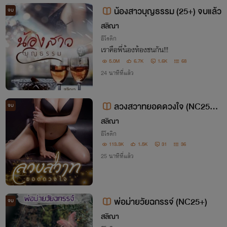
น้องสาวบุญธรรม (25+) จบแล้ว
จบ
สลิณา
อีโรติก
เราคือพี่น้องท้องชนกัน!!!
5.0M
6.7K
1.6K
68
24 นาทีที่แล้ว
ลวงสวาทยอดดวงใจ (NC25++
จบ
++)
สลิณา
อีโรติก
113.3K
1.5K
31
36
25 นาทีที่แล้ว
พ่อม่ายวัยฉกรรจ์ (NC25+)
จบ
สลิณา