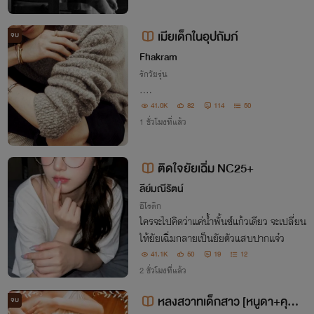
เมียเด็กในอุปถัมภ์
จบ
Fhakram
รักวัยรุ่น
….
41.0K
82
114
50
1 ชั่วโมงที่แล้ว
ติดใจยัยเฉิ่ม NC25+
ลีย์มณีรัตน์
อีโรติก
ใครจะไปคิดว่าแค่น้ำพั้นซ์แก้วเดียว จะเปลี่ยน
ให้ยัยเฉิ่มกลายเป็นยัยตัวแสบปากแจ๋ว
41.1K
50
19
12
2 ชั่วโมงที่แล้ว
หลงสวาทเด็กสาว [หนูดา+คุณปู่
จบ