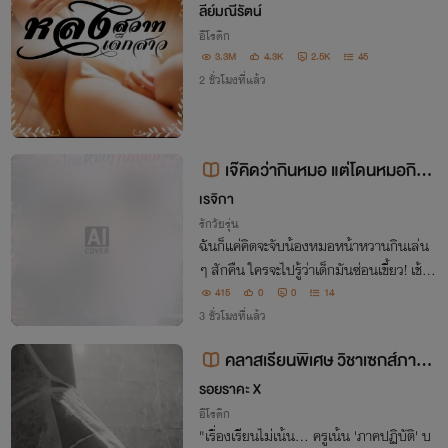
+คุณพ่อ] NC25++
ลีย์มณีรัตน์
อีโรติก
3.3M
4.3K
2.5K
45
2 ชั่วโมงที่แล้ว
เจ๊คิดว่ากินหมอ แต่โดนหมอกินก
ลับ
เรจิกา
รักวัยรุ่น
ฉันก็แค่คิดจะจับน้องหมอหน้าหวานกินเล่น
ๆ สักคืน ใครจะไปรู้ว่าเด็กมันซ่อนเขี้ยว! เช้าม
าคนที่ขาอ่อนกลับเป็นฉัน แถมยังตามมาทว
415
0
0
14
งให้รับผิดชอบถึงหน้าคณะอีกต่างหาก!
3 ชั่วโมงที่แล้ว
คลาสเรียนพิเศษ วิชาเซกส์ภาคป
ฏิบัติ
รอยราคะ X
อีโรติก
"เรื่องเรียนไม่เน้น... ครูเน้น 'ภาคปฏิบัติ' บ