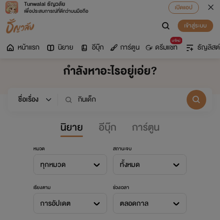
Tunwalai ธัญวลัย
เปิดแอป
เพื่อประสบการณ์ที่ดีกว่าบนมือถือ
เข้าสู่ระบบ
มาใหม่
หน้าแรก
นิยาย
อีบุ๊ก
การ์ตูน
ดรีมแชท
ธัญลิสต์
กำลังหาอะไรอยู่เอ่ย?
นิยาย
อีบุ๊ก
การ์ตูน
หมวด
สถานะจบ
ทุกหมวด
ทั้งหมด
เรียงตาม
ช่วงเวลา
การอัปเดต
ตลอดกาล