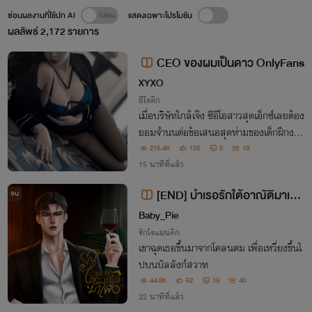
ซ่อนผลงานที่ใช้ปก AI
แสดงเฉพาะโปรโมชัน
ผลลัพธ์
2,172
รายการ
CEO ของผมเป็นดาว OnlyFans
XYXO
อีโรติก
เมื่อบริษัทใกล้เจ๊ง ซีอีโอสาวสุดเอ็กซ์เลยต้อง
ยอมจำนนต่อข้อเสนอสุดห่ามของเด็กฝึกงาน
แต่นอกจากเขาจะอาสาเป็นตากล้องส่วนตัวใ
216.4K
125
5
19
ห้แล้ว... ดูเหมือนหมอนี่จะอยากเลื่อนขั้นมา
15 นาทีที่แล้ว
เป็น 'นักแสดงร่วม' ด้วย!
[END] บำเรอรักใต้อาณัติมาเฟี
จบ
ย
Baby_Pie
รักโรแมนติก
เขาฉุดเธอขึ้นมาจากโคลนตม เพื่อเหวี่ยงขึ้นไ
ปบนบัลลังก์สวาท
44.8K
62
19
40
22 นาทีที่แล้ว