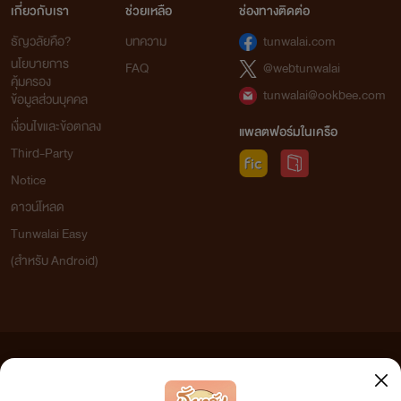
เกี่ยวกับเรา
ช่วยเหลือ
ช่องทางติดต่อ
ธัญวลัยคือ?
บทความ
tunwalai.com
นโยบายการ
FAQ
@webtunwalai
คุ้มครอง
tunwalai@ookbee.com
ข้อมูลส่วนบุคคล
เงื่อนไขและข้อตกลง
แพลตฟอร์มในเครือ
Third-Party
Notice
ดาวน์โหลด
Tunwalai Easy
(สำหรับ Android)
ข้อความที่ท่านได้อ่านจากเว็บไซต์นี้เกิดจากการเขียนโดยสาธารณชนและเผยแพร่โดยอัตโนมัติ ผู้ดูแล
เว็บไซต์แห่งนี้ไม่ได้เห็นด้วยและไม่ขอรับผิดชอบต่อข้อความใดๆ ทั้งสิ้น ดังนั้นผู้อ่านทุกท่านโปรดใช้