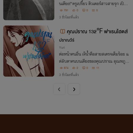
นเตียง!" ครูเปรี้ยว ติวเตอร์สาวสายรุก เปิดค
ลาสสอนวิชาเซกส์ให้เด็กหนุ่มหลากสไตล์ จั
791
0
0
5
ดเต็มตั้งแต่เบสิก และท่ายาก "อยากสอบผ่า
3 ชั่วโมงที่แล้ว
น... ถอดกางเกงแล้วขึ้นเตียงมา!
คุณปราณ 132℉ ฟาเรนไฮตส์
ปราณวีร์
Yuri
ต่อหน้าคนอื่น เจ๊น้ำคือสายสเตรจเต็มร้อย แ
ต่ลับตาคนบนเตียงของคุณปราณ อุณหภูมิร่
างกายของเจ๊กลับพุ่งสูงถึง 132 องศาฟาเรน
874
2
0
11
ไฮตส์! ปากบอกไม่ชอบผู้หญิง แต่ใส่เต็มร้อย
3 ชั่วโมงที่แล้ว
ทุกครั้ง นี้เรียกสเตรจประเภทไหนกันนะเจ๊?