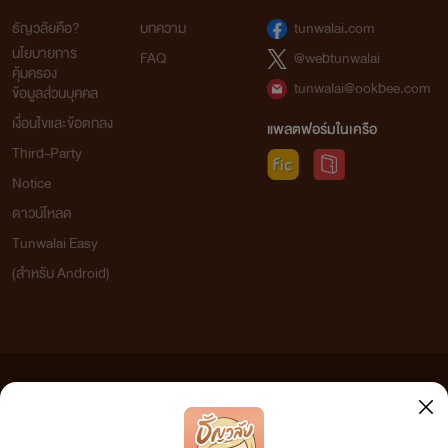
ธัญวลัยคือ?
บทความ
tunwalai.com
นโยบายการ
FAQ
@webtunwalai
คุ้มครอง
tunwalai@ookbee.com
ข้อมูลส่วนบุคคล
เงื่อนไขและข้อตกลง
แพลตฟอร์มในเครือ
Third-Party
Notice
ดาวน์โหลด
Tunwalai Easy
(สำหรับ Android)
ข้อความที่ท่านได้อ่านจากเว็บไซต์นี้เกิดจากการเขียนโดยสาธารณชนและเผยแพร่โดยอัตโนมัติ ผู้ดูแล
เว็บไซต์แห่งนี้ไม่ได้เห็นด้วยและไม่ขอรับผิดชอบต่อข้อความใดๆ ทั้งสิ้น ดังนั้นผู้อ่านทุกท่านโปรดใช้
วิจารณญาณในการกลั่นกรองด้วยตนเอง และหากท่านพบข้อความใดๆ ที่ขัดต่อกฎหมายและศีลธรรม