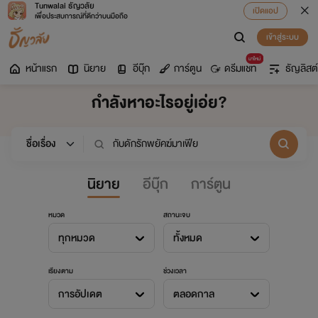
Tunwalai ธัญวลัย
เปิดแอป
เพื่อประสบการณ์ที่ดีกว่าบนมือถือ
เข้าสู่ระบบ
มาใหม่
หน้าแรก
นิยาย
อีบุ๊ก
การ์ตูน
ดรีมแชท
ธัญลิสต์
กำลังหาอะไรอยู่เอ่ย?
นิยาย
อีบุ๊ก
การ์ตูน
หมวด
สถานะจบ
ทุกหมวด
ทั้งหมด
เรียงตาม
ช่วงเวลา
การอัปเดต
ตลอดกาล