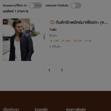
ซ่อนผลงานที่ใช้ปก AI
แสดงเฉพาะโปรโมชัน
ผลลัพธ์
1
รายการ
กับดักรักพยัคฆ์มาเฟีย20+ (จบแ
จบ
ล้ว)
Taiki
อีโรติก
1.2M
4.5K
3.2K
52
8 ปีที่แล้ว
เกี่ยวกับเรา
ช่วยเหลือ
ช่องทางติดต่อ