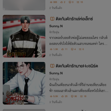
าเธอกลับย้อนมาหลอมละลายหัวใจตัวเอง! เ
355
2
0
15
ขาจะทำอย่างไรเมื่อรู้ว่าเธอกำลังจะหลุดมือไ
2 วันที่แล้ว
ปตลอดกาล
ติดกับดักรักเล่ห์อเล็กซ์
Sunny.N
รักวัยรุ่น
จากเพลย์บอยตัวพ่อผู้ไม่เคยยอมใคร กลับต้
องสยบหัวใจให้ยัยตัวแสบจนหมดท่า ใครจะ
คิดว่ากับดักที่เขาวางไว้ซะดิบดีจะถูกเธออ่านอ
1.3K
11
4
6
อกง่ายๆ แถมยังตลบหลังเอาคืนเขาอย่างเจ็
2 วันที่แล้ว
บแสบ "ก็แค่ของเล่นแก้เหงา ไม่ได้คิดจริงจั
ติดกับดักรักนายHotเนิร์ด
ง"
Sunny.N
รักวัยรุ่น
ฉันเป็นเพียงนกตัวเล็กที่ริอ่านจะเทียบเคียง
ฟ้า ยอมเอาตัวเข้าแลกเพียงเพื่อหวังให้เขาชา
ยตามอง...แต่สุดท้ายแล้วฉันก็เข้าใจว่าสิ่งที่ใ
5.0K
25
36
18
ห้เขาไป 'มันไม่มีค่าอะไรเลย'
3 วันที่แล้ว