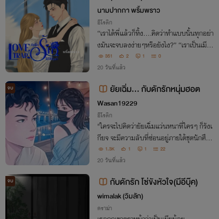
รัก นายรุ่นพี่ ( แคลร์+ลูคัส )
นามปากกา พริ้มพราว
อีโรติก
“เราได้พี่แล้วก็ทิ้ง....คิดว่าทำแบบนั้นทุกอย่า
งมันจะจบลงง่ายๆหรือยังไง?” “เราเป็นเมีย
พี่! พี่เป็นผัวเรา! ถ้ายังไม่เข้าใจเห็นทีพี่คงต้อง
351
2
1
0
โชว์ให้เราเห็น!”
20 วันที่แล้ว
ยัยเฉิ่ม... กับดักรักหนุ่มฮอต
จบ
Wasan19229
อีโรติก
"ใครจะไปคิดว่ายัยเฉิ่มแว่นหนาที่ใครๆ ก็รังเ
กียจ จะมีความลับที่ซ่อนอยู่ภายใต้ชุดนักศึกษ
าโคร่งๆ นั่น... และ 'ความลับ' ที่ว่า ก็ดันไปก
1.3K
1
1
22
ระแทกตานักกีฬาตัวท็อปอย่างเขาเข้าเต็มเป
20 วันที่แล้ว
า"
กับดักรัก โซ่ขังหัวใจ(มีอีบุ๊ค)
จบ
wimalak (วิมลัก)
ดราม่า