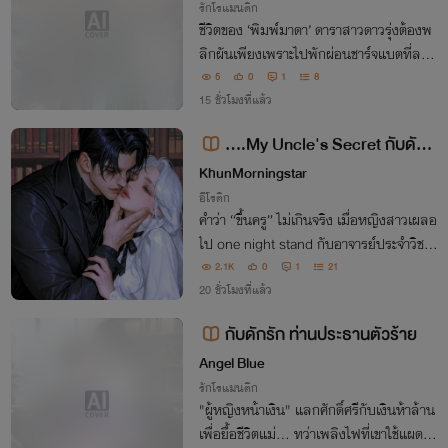
รักโรแมนติก
ชีวิตของ ‘พิมพ์มาดา’ ดาราสาวดาวรุ่งต้องพ
ลิกผันเพียงเพราะไปพักผ่อนชาร์จแบตที่ลอน
ดอนแต่กลับต้องไปเจอ‘หลี่ เฟยหลง’ทายาท
5
0
1
8
มหาเศรษฐีหมื่นล้านและนักแข่งรถ ที่คิดจะใช้
15 ชั่วโมงที่แล้ว
เงินซื้อเธอในคืนแรกที่พบกัน !
….My Uncle's Secret กับดักรั
กฉบับคุณลี…. [NC 20+]
KhunMorningstar
อีโรติก
คำว่า “ขึ้นครู” ไม่เกินจริง เมื่อหญิงสาวเผลอ
ไป one night stand กับอาจารย์ประจำวิชาโ
ดยบังเอิญ แต่เรื่องยังไม่จบเท่านั้นเมื่อโลกมั
2.1K
0
1
21
นกลมจนทำให้เธอถูก “ธาม” ลูกชายของอา
20 ชั่วโมงที่แล้ว
จารย์ท่านนั้นติดเธอจนเธอทำตัวไม่ถูก….
กับดักรัก ท่านประธานตัวร้าย
Angel Blue
รักโรแมนติก
"ผู้หญิงหน้าเงิน" แลกศักดิ์ศรีกับเงินห้าล้าน
เพื่อยื้อชีวิตแม่... ทว่าเพลิงไฟที่เขาใช้แผดเผ