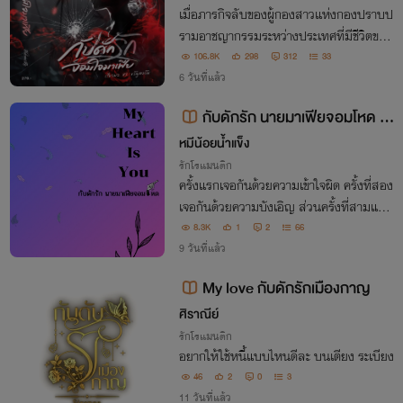
เมื่อภารกิจลับของผู้กองสาวแห่งกองปราบป
รามอาชญากรรมระหว่างประเทศที่มีชีวิตของ
น้องสาวเป็นเดิมพัน เธอจะต้องเอาตัวเองเข้า
106.8K
298
312
33
ไปสืบข้อมูลในถิ่นของมาเฟียจอมเจ้าเล่ห์ เธ
6 วันที่แล้ว
อจะต้องเอาตัวรอดและปิดคดีนี้ได้หรือไม่....
กับดักรัก นายมาเฟียจอมโหด |
My Heart Is You|
หมีน้อยน้ำแข็ง
รักโรแมนติก
ครั้งแรกเจอกันด้วยความเข้าใจผิด ครั้งที่สอง
เจอกันด้วยความบังเอิญ ส่วนครั้งที่สามแน่น
อนว่าเป็นความตั้งใจของเขาและครั้งต่อ ๆ ไป
8.3K
1
2
66
ก็เช่นกัน / โบราณเขาว่า เกลียดอะไรมักได้อย่
9 วันที่แล้ว
างนั้น แกว่าจริงไหม
My love กับดักรักเมืองกาญ
ศิราณีย์
รักโรแมนติก
อยากให้ใช้หนี้แบบไหนดีละ บนเตียง ระเบียง
46
2
0
3
11 วันที่แล้ว