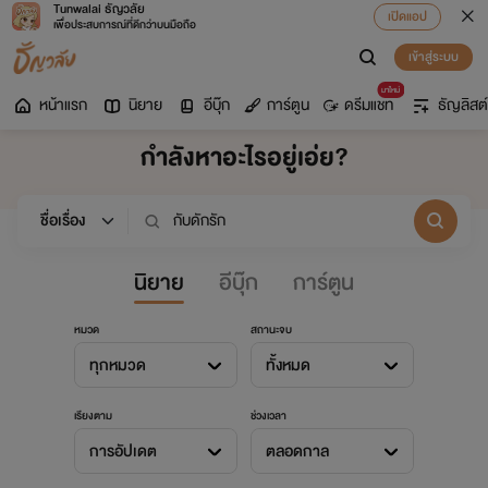
Tunwalai ธัญวลัย
เปิดแอป
เพื่อประสบการณ์ที่ดีกว่าบนมือถือ
เข้าสู่ระบบ
มาใหม่
หน้าแรก
นิยาย
อีบุ๊ก
การ์ตูน
ดรีมแชท
ธัญลิสต์
กำลังหาอะไรอยู่เอ่ย?
นิยาย
อีบุ๊ก
การ์ตูน
หมวด
สถานะจบ
ทุกหมวด
ทั้งหมด
เรียงตาม
ช่วงเวลา
การอัปเดต
ตลอดกาล