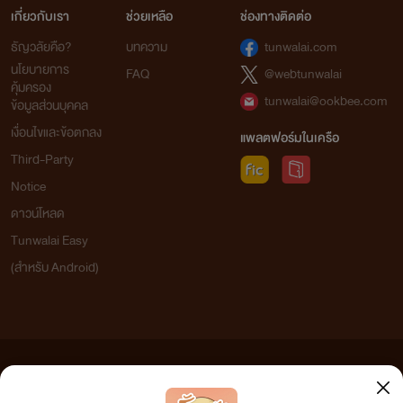
เกี่ยวกับเรา
ช่วยเหลือ
ช่องทางติดต่อ
ธัญวลัยคือ?
บทความ
tunwalai.com
นโยบายการ
FAQ
@webtunwalai
คุ้มครอง
tunwalai@ookbee.com
ข้อมูลส่วนบุคคล
เงื่อนไขและข้อตกลง
แพลตฟอร์มในเครือ
Third-Party
Notice
ดาวน์โหลด
Tunwalai Easy
(สำหรับ Android)
ข้อความที่ท่านได้อ่านจากเว็บไซต์นี้เกิดจากการเขียนโดยสาธารณชนและเผยแพร่โดยอัตโนมัติ ผู้ดูแล
เว็บไซต์แห่งนี้ไม่ได้เห็นด้วยและไม่ขอรับผิดชอบต่อข้อความใดๆ ทั้งสิ้น ดังนั้นผู้อ่านทุกท่านโปรดใช้