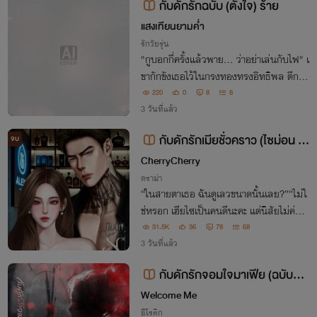
กับดักรักฉบับ (ตั้งใจ) ร้าย
แสงเทียนยามค่ำ
รักวัยรุ่น
"กูบอกกี่ครั้งแล้วพาย... ว่าอย่าเล่นกับไฟ" เ
ขากักขังเธอไว้ในกรงทองทรงอิทธิพล ตีกรอ
บชีวิตและสั่งห้ามเข้าใกล้ชายทุกคน ทว่ายิ่งถู
220
0
8
8
กบีบคั้น ร่างบางทรงนาฬิกาทรายกลับยิ่งใช้เ
3 วันที่แล้ว
สน่ห์อันเย้ายวนและเล่ห์กลท้าทาย
กับดักรักเมียชั่วคราว (ไซม่อน x
จบ
ข้าวหอม) มี E-book
CherryCherry
ดราม่า
“ในสายตาเธอ ฉันดูเลวขนาดนั้นเลย?”“ไม่ใ
ช่หรอก เฮียไซเป็นคนดีนะคะ แต่นิสัยไม่ค่อย
ดีน่ะค่ะ”
31.5K
36
78
68
3 วันที่แล้ว
กับดักรักจอมใจมาเฟีย (ฉบับรีไร
ท์) จบแล้ว
Welcome Me
อีโรติก