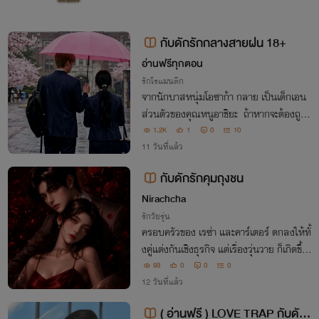
กับดักรักกลางสายฝน 18+
อ่านฟรีทุกตอน
รักโรแมนติก
จากนักบาสหนุ่มโอซาก้า กลาย เป็นเด็กเอน
ส่วนตัวของคุณหนูอาชิยะ ถ้าหากจะต้องถูกใ
ครสักคนแย่งเธอไป ฉันอยากกอดเธอให้แน่
1.2K
1
0
10
นๆ แล้วทำลายเธอไปเลยดีกว่า
11 วันที่แล้ว
กับดักรักคุมถุงชน
Nirachcha
รักวัยรุ่น
ครอบครัวของ เรซ่า และคาร์เตอร์ ตกลงให้ทั้
งคู่แต่งกันเชิงธุรกิจ แต่เรื่องวุ่นวาย ก็เกิดขึ้น
เรื่องวุ่นๆขึ้นเพราะเซร่ากลัวความลับเรื่องแต่
93
0
0
0
งงานจะถูกเผยต่อชาวมหาลัยและกลุ่มเพื่อน
12 วันที่แล้ว
สนิท เธอเลยต้องหลบๆซ่อนๆ
( อ่านฟรี ) LOVE TRAP กับดัก