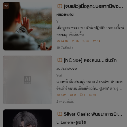
ยศมาพันธนาการนางงั้นหรือ หึ ฝันไปเถอะ
[จบแล้ว]เมื่อลูกผมอยากมีพ่อ(M
จบ
preg)
หยองหยอง
Y
เมื่อลูกของผมอยากมีพ่อปฏิบัติการตามตื้อพ่
อของลูกจึงเริ่มขึ้น
24.1K
75
52
14
19 วันที่แล้ว
[NC 30+] สองสนม…เร้นรัก
จบ
activatelove
Yuri
ฉากหน้าคือสนมคู่อาฆาต ลับหลังกลับกอด
รัดเร่าร้อนบนเตียงเดียวกัน 'ซูเฟย' สายรุกดุ
ดัน ร่วมมือ 'เต๋อเฟย' สายยั่ว ใช้เรือนร่างปั่น
1.2K
2
1
13
หัวฮ่องเต้ เปลี่ยนวังหลังเป็นสมรภูมิสวาท
2 เดือนที่แล้ว
ก่อกบฏชิงบัลลังก์มาเป็นของทั้งสอง
Silver Oasis: พันธนาการผีเสื้อ
เหนือปราการขี้เถ้า | #หมาเด็กของคุ
L_Luneris-ลูเนริส