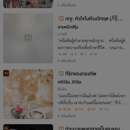
อยู่ด้วย คนเจ้าชู้กินเงียบฟาดเรียบจะอดชิมน้
6 เดือนที่แล้ว
องไหวไหมหรือจะยอมเป็นสมภารกินไก่วัด
เจจู: หัวใจในห้วงวิกฤต (제주:
จบ
ลายหมึกสีรุ้ง
위기의 심장) [Ebook]
เกาหลี
"หนึ่งคือผู้ทำลายทุกหลักฐาน... หนึ่งคือผู้ต้
องการความจริงเพื่อรักษาชีวิต... บนเกาะเจจู
หัวใจของพวกเขาอยู่ห่างกันแค่เพียงชนวนระ
493
9
1
20
เบิด"
8 เดือนที่แล้ว
ที่รักของกองทัพ
จบ
ศศิวิรัล..ศิวิรัล
อีโรติก
“แนนนี่ไม่อยากได้แล้วค่ะ ไม่อยากได้อะไรจา
กพี่ทั้งนั้น เราจบกันแค่นี้เถอะนะคะ” “ช้าไปแ
ล้วอีหนู เพราะตอนนี้พี่อยากได้และไม่จบ เผื่
127.2K
310
277
174
อไม่รู้พี่จะบอก” “แนนนี่เป็นของพี่ ที่รักของ
8 เดือนที่แล้ว
กองทัพ"
ท่านนายพลกลายเป็นคนของทั้ง
จบ