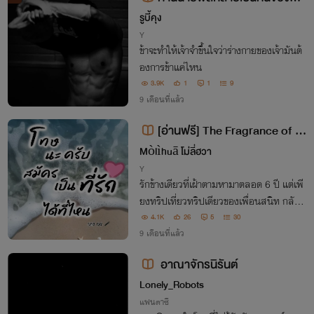
กองทัพ
รูบี้คุง
Y
ข้าจะทำให้เจ้าจำขึ้นใจว่าร่างกายของเจ้ามันต้
องการข้าแค่ไหน
3.9K
1
1
9
9 เดือนที่แล้ว
[อ่านฟรี] The Fragrance of M
e #ที่รักของผม
Mòlìhuā โม่ลี่ฮวา
Y
รักข้างเดียวที่เฝ้าตามหามาตลอด 6 ปี แต่เพี
ยงทริปเที่ยวทริปเดียวของเพื่อนสนิท กลับ
ทำให้กองทัพได้เจอเขาอีกครั้ง “คุณชื่ออะไรห
4.1K
26
5
30
รอครับ” แต่! ทุกอย่างมันไม่ได้ง่ายอย่างที่คิด
9 เดือนที่แล้ว
อาณาจักรนิรันต์
Lonely_Robots
แฟนตาซี