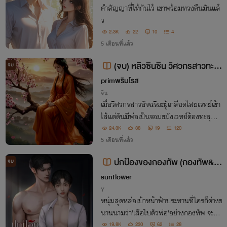
คำสัญญาที่ให้กันไว้ เขาพร้อมทวงคืนมันแล้
ว
2.3K
22
10
4
5 เดือนที่แล้ว
(จบ) หลิวซินซิน วิศวกรสาวทะลุ
จบ
มิติพลิกแผ่นดิน
primพริมโรส
จีน
เมื่อวิศวกรสาวอัจฉริยะผู้เกลียดไสยเวทย์เข้า
ไส้แต่ดันมีพ่อเป็นจอมขมังเวทย์ต้องทะลุมิติ
มาอยู่ในกองทัพอดอยากยุคโบราณสมองแห่
24.3K
38
19
120
งวิทยาศาสตร์จะผสานมนตราขุนแผนพร้อม
5 เดือนที่แล้ว
กุมารทองสายฮาสายโหดที่จะปลุกพลังสะเทื
ปกป้องของกองทัพ (กองทัพ&ป
จบ
อนแผ่นดิน
กป้อง)
sunflower
Y
หนุ่มสุดหล่อเบ้าหน้าฟ้าประทานที่ใครก็ต่างข
นานนามว่า'เสือไบตัวพ่อ'อย่างกองทัพ จะทำ
อย่างไรเมื่อถูกแม่มัดมือชกให้น้องนอกไส้มา
19.8K
230
62
28