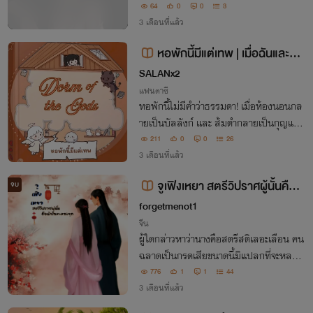
ที่เขาควบคุมไม่ได้เลย
64
0
0
3
3 เดือนที่แล้ว
หอพักนี้มีแต่เทพ | เมื่อฉันและกอ
งทัพน้องก้อนต้องเปิด โรงเตี้ยมรับแ
SALANx2
ขกจากต่างดาว!
แฟนตาซี
หอพักนี้ไม่มีคำว่าธรรมดา! เมื่อห้องนอนกล
ายเป็นบัลลังก์ และ ส้มตำกลายเป็นกุญแจสู่
จักรวาล... มาร่วมเปิดตำนานความนัว ที่แม้
211
0
0
26
แต่เอเลี่ยนยังต้องต่อคิว! #โครตกาววว #โคร
3 เดือนที่แล้ว
ตตลกก #โครตสนุ๊กกกก
จูเฟิงเหยา สตรีวิปราศผู้นั้นคือนั
จบ
กโลหะหลงยุค
forgetmenot1
จีน
ผู้ใดกล่าวหาว่านางคือสตรีสติเลอะเลือน คน
ฉลาดเป็นกรดเสียขนาดนี้มิแปลกที่จะหลอก
คนโง่อย่างพวกเจ้าได้
776
1
1
44
3 เดือนที่แล้ว