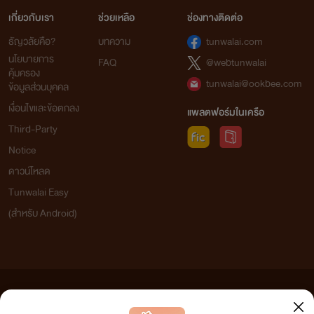
เกี่ยวกับเรา
ช่วยเหลือ
ช่องทางติดต่อ
ธัญวลัยคือ?
บทความ
tunwalai.com
นโยบายการ
FAQ
@webtunwalai
คุ้มครอง
tunwalai@ookbee.com
ข้อมูลส่วนบุคคล
เงื่อนไขและข้อตกลง
แพลตฟอร์มในเครือ
Third-Party
Notice
ดาวน์โหลด
Tunwalai Easy
(สำหรับ Android)
ข้อความที่ท่านได้อ่านจากเว็บไซต์นี้เกิดจากการเขียนโดยสาธารณชนและเผยแพร่โดยอัตโนมัติ ผู้ดูแล
เว็บไซต์แห่งนี้ไม่ได้เห็นด้วยและไม่ขอรับผิดชอบต่อข้อความใดๆ ทั้งสิ้น ดังนั้นผู้อ่านทุกท่านโปรดใช้