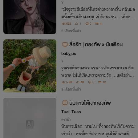
ณเซน
Y
"มัจจุราชสีเลือดที่ใครต่างหวาดหวั่น กลับยอ
มทิ้งเขี้ยวเล็บและคุกเข่าอ้อนวอน... เพียงเพื่
อขอเศษเสี้ยวความรักจากผีเสื้อปีกหักที่เยือก
622
1
0
4
เย็นที่สุดในแดนเถื่อน"
2 เดือนที่แล้ว
สื่อรัก | กองทัพ x นับเดือน
babyjuu
Y
จุดเริ่มต้นของพวกเราอาจเกิดเพราะความผิด
พลาด ไม่ได้เกิดเพราะความรัก …แต่ใช่ว่าหลั
งจากนี้เราจะลองรักกันไม่ได้เสียหน่อยนี่นา
5.9K
18
5
12
3 เดือนที่แล้ว
นับดาวใต้เงากองทัพ
Tuai_Tuan
ดราม่า
นับดาวเลือก “หายไป”ทิ้งกองทัพไว้กับความ
จริงว่า…คนที่เขาคิดว่าควบคุมได้คือคนเดียว