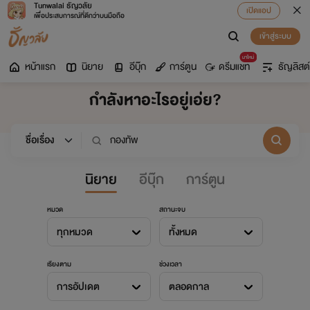
Tunwalai ธัญวลัย
เปิดแอป
เพื่อประสบการณ์ที่ดีกว่าบนมือถือ
เข้าสู่ระบบ
มาใหม่
หน้าแรก
นิยาย
อีบุ๊ก
การ์ตูน
ดรีมแชท
ธัญลิสต์
กำลังหาอะไรอยู่เอ่ย?
นิยาย
อีบุ๊ก
การ์ตูน
หมวด
สถานะจบ
ทุกหมวด
ทั้งหมด
เรียงตาม
ช่วงเวลา
การอัปเดต
ตลอดกาล