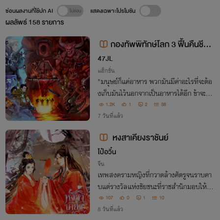
ซ่อนผลงานที่ใช้ปก AI
แสดงเฉพาะโปรโมชัน
ผลลัพธ์
158
รายการ
กองทัพพิทักษ์โลก 3 ฟื้นคืนชีพเ
จ้าแห่งซาตานนรก [G.F.E. (Global
47JL
Force Elite) Episode 3 The reinc
แอ็กชั่น
"มนุษย์ก็แค่อาหาร พวกมันมีค่าอะไรที่จะต้อ
arnation of satan]
งเก็บมันไว้นอกจากเป็นอาหารได้อีก ข้าจะคร
องจักรวาลนี้ให้เป็นของเผ่าเมลต์เอง" "ข้าเสี
1.2K
1
2
38
ยใจที่โลกไม่ต้อนรับข้าอีกครั้ง แต่ข้าดีใจที่จะไ
7 วันที่แล้ว
ด้ต้อนรับมนุษย์สู่นรกฮ่าฮ่า"
หงสาเคียงราชันย์
ไป๋อวิ๋น
จีน
เทพสงครามหญิงที่กวาดล้างศัตรูจนราบคา
บแต่รางวัลแห่งชัยชนะที่ราชสำนักมอบให้กลั
บเป็นการเรียกตัวเข้าเมืองหลวงเพื่อเป็นว่าที่
107
0
1
10
พระชายาในศึกแย่งชิงบัลลังก์ คิดจะใช้เกียรติ
8 วันที่แล้ว