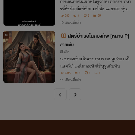
การเดินทางในโลกที่ไม่รู้จักกับ อาเธอร์ ทหา
รที่ทั้งชีวิตมีแค่ทำตามคำสั่ง และเดวิด หุ่นยน
ต์ที่ต้องเรียนรู้ความเป็นมนุษย์
989
1
2
55
10 เดือนที่แล้ว
สตรีบำเรอในกองทัพ [หลาย P]
จบ
สายแซ่บ
อีโรติก
นางหลงเข้ามาในค่ายทหาร เลยถูกจับมาเป็
นสตรีบำเรอในกองทัพให้บุรุษนับพัน
8.0K
1
1
1
11 เดือนที่แล้ว