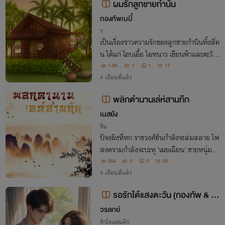
ผมรักลูกชายกำนัน
กองทัพเบบี๋
Y
เป็นเรื่องราวความรักของลูกชายกำนันทั้งสี่ค
น ได้แก่ โอบเอื้อ ไอหนาว เขียนฟ้าและตะวัน
แต่ละคนจะต้องเจออะไรกันบ้างกับความรักใ
1.9K
1
1
17
นครั้งนี้ต้องติดตาม
4 เดือนที่แล้ว
พลิกตำนานเล่ห์สามก๊ก
เนสยัง
จีน
ปีจงผิงที่หก ราชวงศ์ฮั่นกำลังจะล่มสลาย ไฟ
สงครามกำลังจะปะทุ 'เผยเฉียน' ชายหนุ่มจา
กอนาคตหลงเข้ามาอยู่ใจกลางความวุ่นวาย
554
0
0
55
ณ เมืองหลวงลั่วหยาง ในยุคที่ตระกูลใหญ่กิ
4 เดือนที่แล้ว
นรวบ ขุนศึกช่วงชิงแผ่นดิน
รอรักใต้แสงตะวัน (กองทัพ & ตะ
วัน)
วรลภย์
รักโรแมนติก