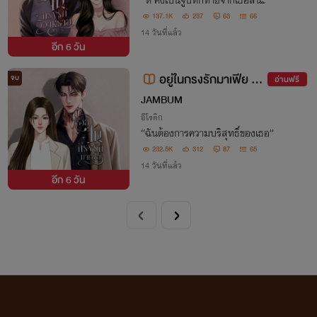
“หึ คงเป็นจูบทักทายจากเธอสินะ”
137.1K
237
63
66
14 วันที่แล้ว
อีก
6 วัน
อยู่ในกรงรักมาเฟีย (มี
จบ
อ่านฟรี
E-Book)
JAMBUM
อีโรติก
“ฉันต้องการความบริสุทธิ์ของเธอ”
232.5K
312
87
65
14 วันที่แล้ว
อีก
6 วัน