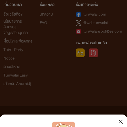
เกี่ยวกับเรา
ช่วยเหลือ
ช่องทางติดต่อ
ธัญวลัยคือ?
บทความ
tunwalai.com
นโยบายการ
FAQ
@webtunwalai
คุ้มครอง
tunwalai@ookbee.com
ข้อมูลส่วนบุคคล
เงื่อนไขและข้อตกลง
แพลตฟอร์มในเครือ
Third-Party
Notice
ดาวน์โหลด
Tunwalai Easy
(สำหรับ Android)
ข้อความที่ท่านได้อ่านจากเว็บไซต์นี้เกิดจากการเขียนโดยสาธารณชนและเผยแพร่โดยอัตโนมัติ ผู้ดูแล
เว็บไซต์แห่งนี้ไม่ได้เห็นด้วยและไม่ขอรับผิดชอบต่อข้อความใดๆ ทั้งสิ้น ดังนั้นผู้อ่านทุกท่านโปรดใช้