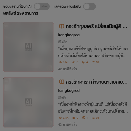
ซ่อนผลงานที่ใช้ปก AI
แสดงเฉพาะโปรโมชัน
ผลลัพธ์
299
รายการ
กรงรักกุลสตรี เปลี่ยนเมียผู้ดีเป็
จบ
นสัตว์เลี้ยง
kangkogred
อีโรติก
"เมื่อกุลสตรีที่ชอบดูถูกผัว ถูกดัดนิสัยให้กลา
ยเป็นสัตว์เลี้ยงใต้ปลอกคอ สลัดคราบผู้ดีมา
เปลือยกายคลานเข่า รับบท 'น้องหวานหมา
5.5K
0
4
18
น้อยหน่ารัก' ผู้ซื่อสัตย์ในกรงรักที่ไม่มีวันหนี
42 นาทีที่แล้ว
พ้น!"
กรงรักดารา กำราบนางเอกเบอ
จบ
ร์ หนึ่ง
kangkogred
อีโรติก
"เบื้องหน้าคือนางฟ้าผู้แสนดี แต่เบื้องหลังคื
อปีศาจที่เหยียดหยามแม้กระทั่งเศษเสี้ยวขอ
งความรัก เมื่อ 'นลิน' ดาราอันดับ 1 บังอาจเ
3.4K
0
1
33
หยียบย่ำน้ำใจแฟนคลับจนถึงขีดสุด นรกขุม
43 นาทีที่แล้ว