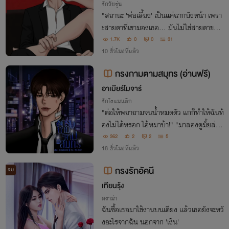
รักวัยรุ่น
"สถานะ 'พ่อเลี้ยง' เป็นแค่ฉากบังหน้า เพรา
ะสายตาที่เขามองเธอ... มันไม่ใช่สายตาของ
พ่อเลี้ยงเอาสะเลย!"
1.7K
0
0
31
10 ชั่วโมงที่แล้ว
กรงกามตามสมุทร (อ่านฟรี)
อาเมียร์โมจาร์
รักโรแมนติก
"ต่อให้พยายามจนน้ำหมดตัว แกก็ทำให้ฉันท้
องไม่ได้หรอก ไอ้หมาบ้า!" "มาลองดูมั้ยล่ะ?!
เดี๋ยวก็รู้ว่าฉันจะทำให้เธอท้องได้หรือเปล่า!"
362
2
2
5
18 ชั่วโมงที่แล้ว
กรงรักอัคนี
จบ
เทียนรุ้ง
ดราม่า
ฉันซื้อเธอมาใช้งานบนเตียง แล้วเธอยังจะหวั
งอะไรจากฉัน นอกจาก 'เงิน'