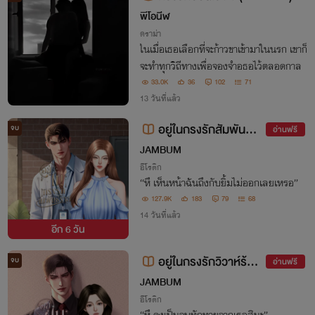
พีโอนีฬ
ดราม่า
ในเมื่อเธอเลือกที่จะก้าวขาเข้ามาในนรก เขาก็
จะทำทุกวิถีทางเพื่อจองจำอธอไว้ตลอดกาล
33.0K
36
102
71
13 วันที่แล้ว
อยู่ในกรงรักสัมพันธ์ร้
จบ
อ่านฟรี
าย (มี E-Book)
JAMBUM
อีโรติก
“หึ เห็นหน้าฉันถึงกับยิ้มไม่ออกเลยเหรอ”
127.9K
183
79
68
14 วันที่แล้ว
อีก
6 วัน
อยู่ในกรงรักวิวาห์ร้าย
จบ
อ่านฟรี
(มี E-Book)
JAMBUM
อีโรติก