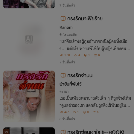
น้าแหกและหัวแตกไปตามระเบียบ "มาถึงเตี
7 วันที่แล้ว
ยงขนาดนี้ คิดว่าจะหนีฉันไปได้รึไง"
กรงรักมาเฟียร้าย
Kanom
รักโรแมนติก
“เขาคือเจ้าพ่อผู้กุมอำนาจเหนือผู้คนทั้งเมือ
ง… แต่กลับพ่ายแพ้ให้กับผู้หญิงเพียงคนเดี
ยว กรงรักของเขาที่สร้างขึ้นจะกักขังตัวเธอห
1.5K
4
1
6
รือจะกักขังตัวเขาเอง”
7 วันที่แล้ว
กรงรักจำนน
ผ้ายับที่พับไว้
ดราม่า
เธอเป็นเพียงพยาบาลตัวเล็ก ๆ ที่ถูกจ้างให้ม
าดูแลย่าของเขา แต่กลับถูกดึงเข้าไปอยู่ในเก
มของครอบครัวมหาเศรษฐี เกมที่เธอไม่ได้ส
427
1
0
5
มัครใจแม้แต่น้อย
8 วันที่แล้ว
กรงรักซ่อนเงาใจ (E-BOOK)
จบ