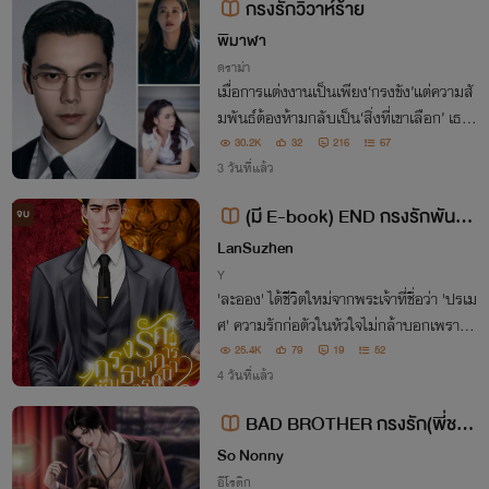
กรงรักวิวาห์ร้าย
พิมาฬา
ดราม่า
เมื่อการแต่งงานเป็นเพียง‘กรงขัง’แต่ความสั
มพันธ์ต้องห้ามกลับเป็น‘สิ่งที่เขาเลือก’ เธ
อ..กลายเป็นเจ้าสาวที่ไม่เคยถูกรักจากสามีใน
30.2K
32
216
67
นาม ส่วนเขาเลือกซุกซ่อนความสัมพันธ์ต้อง
3 วันที่แล้ว
ห้ามไว้กับนักศึกษาสาวคนที่เป็นคนรัก
(มี E-book) END กรงรักพันธน
จบ
าการปรารถนา (Omegaverse)
LanSuzhen
Y
'ละออง' ได้ชีวิตใหม่จากพระเจ้าที่ชื่อว่า 'ปรเม
ศ' ความรักก่อตัวในหัวใจไม่กล้าบอกเพราะรู้
ว่าตัวเองเป็นได้เพียง 'เด็กเลี้ยง' แต่วันหนึ่ง
25.4K
79
19
52
พระเจ้าของเขากลับเปลี่ยนไป กลายเป็นคนใ
4 วันที่แล้ว
จร้ายอย่างคาดไม่ถึง
BAD BROTHER กรงรัก(พี่ชา
ย)
So Nonny
อีโรติก