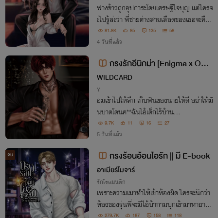
ฟางข้าวถูกอุปการะโดยเศรษฐีใจบุญ แต่ใครจ
ะไปรู้ล่ะว่า พี่ชายต่างสายเลือดของเธอจะคือ
‘เขา’ คนที่คอยทำทุกอย่างเพื่อให้เธอรัก แม้แ
81.8K
85
135
58
ต่การ ‘กักขัง’ ให้เป็นของเขาตลอดไป #พี่น้อ
4 วันที่แล้ว
งท้องชนกัน
กรงรักอีนิกม่า [Enigma x Ome
ga]
WILDCARD
Y
อมเข้าไปให้ลึก เก็บฟันของนายให้ดี อย่าให้มั
นบาดโดนค**ฉันไอ้เด็กไร้บ้าน…
9.7K
11
16
27
5 วันที่แล้ว
กรงร้อนอ้อนไอรัก || มี E-book
จบ
อาเมียร์โมจาร์
รักโรแมนติก
เพราะความเมาทำให้เข้าห้องผิด ใครจะนึกว่า
ห้องของรุ่นพี่จะมีไอ้บ้ากามบุกเข้ามาหายามดึ
ก ถึงจะเมาก็ไม่ได้จะเอามั่วๆ งานนี้เลยมีคนห
279.7K
187
158
118