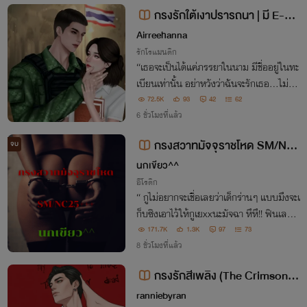
ที่ลึกที่สุดจึงถูกเปิดออกเพื่อรอต้อน
กรงรักใต้เงาปรารถนา | มี E-bo
ok
Airreehanna
รักโรแมนติก
“เธอจะเป็นได้แค่ภรรยาในนาม มีชื่ออยู่ในทะ
เบียนเท่านั้น อย่าหวังว่าฉันจะรักเธอ...ไม่มีวั
น”
72.5K
93
42
62
6 ชั่วโมงที่แล้ว
กรงสวาทมัจจุราชโหด SM/NC
จบ
25+++
นกเขียว^^
อีโรติก
“ กูไม่อยากจะเชื่อเลยว่าเด็กร่านๆ แบบมึงจะเ
ก็บซิงเอาไว้ให้กูเยxxนะมัจฉา หึหึ!! ฟินเลยสิ
มึง ”
171.7K
1.3K
97
73
8 ชั่วโมงที่แล้ว
กรงรักสีเพลิง (The Crimson C
age)
ranniebyran