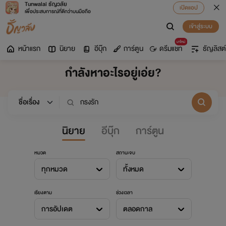
Tunwalai ธัญวลัย
เปิดแอป
เพื่อประสบการณ์ที่ดีกว่าบนมือถือ
เข้าสู่ระบบ
มาใหม่
หน้าแรก
นิยาย
อีบุ๊ก
การ์ตูน
ดรีมแชท
ธัญลิสต์
กำลังหาอะไรอยู่เอ่ย?
นิยาย
อีบุ๊ก
การ์ตูน
หมวด
สถานะจบ
ทุกหมวด
ทั้งหมด
เรียงตาม
ช่วงเวลา
การอัปเดต
ตลอดกาล