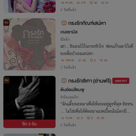
61.4K
210
42
41
2 วันที่แล้ว
กรงรักทัณฑ์เสน่หา
จบ
เฌอรามิล
อีโรติก
เขา...ขังเธอไว้ในกรงหัวใจ ซ่อนเก็บเอาไว้เพี
ยงเพื่อบำเรอเสน่หา
108.0K
32
5
90
3 วันที่แล้ว
กรงรักสีเทา (อ่านฟรี)
จบ
ลดราคา
ต้นอ่อนสีชมพู
รักโรแมนติก
"ฉันเลี้ยงเธอมาเพื่อให้เธออยู่สูงที่สุด ยัยหน
ู... ไม่ใช่เพื่อให้ต้องมาแปดเปื้อนในโลกมืดข
องฉัน" เธอคือ 'เด็กในอุปการะ' ที่เขาชุบเลี้ย
10.9K
9
6
36
อีก
3 วัน
งเธอไว้ในกรงแก้ว ทว่าเธอดันเแอบรักผู้มี
3 วันที่แล้ว
พระคุณจนหมดหัวใจ....