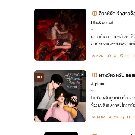
วิวาห์รักเจ้าสาวจ
Black pencil
Y
เขาว่ากันว่า ยามตะวันตกดิ
อกับขบวนแห่ของจิ้งจอกเพื่
ไม่เหมือนพี่น้องที่เป็นสีข
5.2K
13
13
สารวัตรครับ เลิกแ
จบ
| มี E-book
J-phatt
Y
ในเมื่อได้ตัวคุณมาแล้ว ผ
ห้ผมเปลี่ยนจากส่งข้าวกล่อ
ผิดชอบ ดีล่ะครับ?
14.8K
26
11