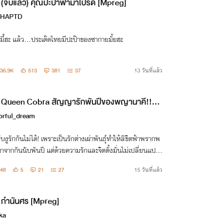
(จบแล้ว) คุณปะป๊าฟ้ามาโปรด [Mpreg]
CHAPTD
มี้ฮะ แล้ว...ประเต๊ดไทยมีปะป๊าของซากายมั้ยฮะ
36.9K
513
381
37
13 วันที่แล้ว
Queen Cobra สัญญารักพันปีของพญานาคี!!
preg]
orful_dream
บงูรักกันไม่ได้! เพราะเป็นรักต่างเผ่าพันธุ์ทำให้ลิขิตฟ้าพรากพ
าจากกันนับพันปี แต่ด้วยความรักและจิตตั้งมั่นไม่เปลี่ยนแปล
งได้กลับมาครองคู่อีกครั้ง "ชาตินี้พี่จะไม่ยอมให้ใครมาพรากเรา
48
5
21
27
15 วันที่แล้ว
ันอีก"
กำนันศร [Mpreg]
ka