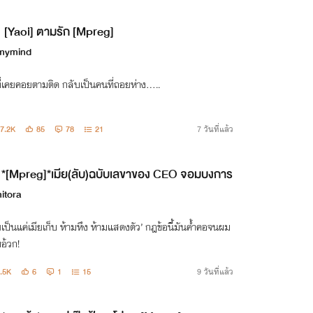
[Yaoi] ตามรัก [Mpreg]
mymind
่เคยคอยตามติด กลับเป็นคนที่ถอยห่าง.....
7.2K
85
78
21
7 วันที่แล้ว
*[Mpreg]*เมีย(ลับ)ฉบับเลขาของ CEO จอมบงการ
itora
เป็นแค่เมียเก็บ ห้ามหึง ห้ามแสดงตัว’ กฎข้อนี้มันค้ำคอจนผม
อ้วก!
.5K
6
1
15
9 วันที่แล้ว