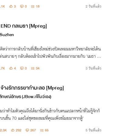
.1K
3
0
18
2 วันที่แล้ว
END กลเมธา [Mpreg]
Suzhen
ที่คิดว่าการกลับบ้านที่เชียงใหม่ช่วงปิดเทอมมหาวิทยาลัยจะได้น
ล่นสบายๆ กลับต้องเข้าไปพัวพันกับเรื่องมากมายกับ 'เมธา กา
์ตลาณันท์' เจ้าของไร่พ่อหม้ายลูกติด ชีวิตของ'กลนที'จะต้องพ
.7K
4
0
34
3 วันที่แล้ว
อะไรบ้าง !?
จ้างรักภรรยากำมะลอ [Mpreg]
ลักษณ์อักษร (JBow.เจ๊โบว์เอง)
ไหมว่าทำไมตัวคุณถึงได้มานั่งกินข้าวกับคนแปลกหน้าที่ไม่รู้จักกั
่บนชั้น 70 และใส่ชุดของผมที่คุณเพิ่งขโมยมาจากตู้'
2.3K
292
267
65
5 วันที่แล้ว