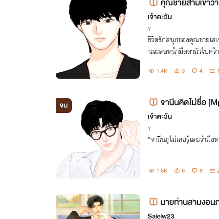
คุณชายสามเขาว่าเ
eg]
เจ้าตะวัน
Y
ชีวิตรักสนุกของคุณชายเส
าะเผลอหน้ามืดตามัวไปคว้า
ย
1.4K
3
4
จานีนคิดไม่ซื่อ [
จบ
เจ้าตะวัน
Y
"จานีนกูไม่เคยรู้เลยว่ามึง
1.5K
8
8
นายท่านสามงอนภ
Saieiw23