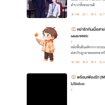
ลำบากทั้งทรมานดี
144
1
0
7
หย่ารักกันเมื่อสา
lallalit/MMSi
Y
หลังฟื้นคืนสติจากการประสบ
ส่เขากับลูกมาตลอดหลายปีก็
109
0
0
3
พร้อมเพียงรัก [
ไม่ใช้แล้วฮะ
Y