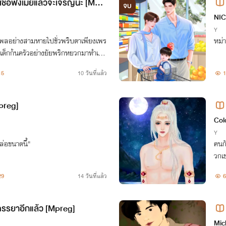
ชื่อฟังเมียแล้วจะเจริญนะ [Mpr
จบ
NI
Y
เพลอย่างสามหายไปชั่วพริบตาเพียงเพร
หม่า
เด็กก้นครัวอย่างยัยพริกหยวกมาทำเมี
15
10 วันที่แล้ว
1
Mpreg]
[M
Col
Y
หล่อขนาดนี้"
คนกั
วกเข
ง จึ
29
14 วันที่แล้ว
6
จากก
รรยาอีกแล้ว [Mpreg]
Mic