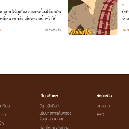
Y
อบลูกมาให้กูเลี้ยง สองคนนี้คงได้พ่อมัน
ถ้าค
หมือนมะขามข้อเดียวขนาดนี้ หน้าก็บี้ถ้า
จีบค
าตาดีกว่านี้“ "ไปแพล่มไกลๆ ไอ้สามหนว
6
19 วันที่แล้ว
3
เกี่ยวกับเรา
ช่วยเหลือ
กเขียน
ธัญวลัยคือ?
บทความ
นโยบายการคุ้มครอง
ิยาย
FAQ
ข้อมูลส่วนบุคคล
ุ๊ก
เงื่อนไขและข้อตกลง