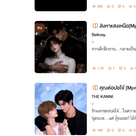
202
0
0
0
สิงหาแสงเหนือ[M
จบ
Beitoey.
Y
จากเด็กฝึกงาน…กลายเป็น
1.7K
1
0
คุณต่อปอใจ๋ [Mp
THE KANNI
Y
รักแรกของปอใจ๋…ในความทร
นุ่มนวล…แต่ ถุ้ยเถอะ!! ไอ้
มนิสัยสถุนขนาดนี้!?
180
0
0
6