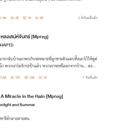
1.4K
42
15
23
3 ชั่วโมงที่แล้ว
หลงเสน่ห์จันทร์ [Mpreg]
CHAPTD
ณกรกลับบ้านมาพบกับจดหมายที่ลูกชายตัวแสบทิ้งเอาไว้ให้ดูต่
น้า พวกเราไม่รักปะป๊าแล้ว พวกเราจะหนีออกจากบ้าน...ลงชื่อ
ธารา ภูนคินทร์
7.4K
101
126
10
1 วันที่แล้ว
A Miracle in the Rain [Mpreg]
nlight and Summer
ิหาริย์กลางสายฝน