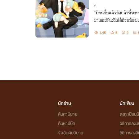
Y
“มีคนอื่นแล้วยังกล้าที่จะห
มาเยอะสินะถึงได้อ้วนป้อมเ
ได้ดีเอ็นเอกูมาบ้างคงหน้
1.4K
8
3
กหู กูจะนอน”
นักอ่าน
นักเขียน
ค้นหานิยาย
ลงทะเบียนนั
ค้นหาอีบุ๊ก
วิธีการลงน
จัดอันดับนิยาย
วิธีการลงอีบ