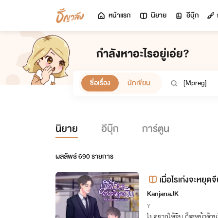
หน้าแรก
นิยาย
อีบุ๊ก
กำลังหาอะไรอยู่เอ่ย?
ชื่อเรื่อง
นักเขียน
นิยาย
อีบุ๊ก
การ์ตูน
ผลลัพธ์
690
รายการ
เมื่อไรเก่งจะหยุด
KanjanaJK
Y
ไม่อยากให้จีบ ก็จะหน้าด้า