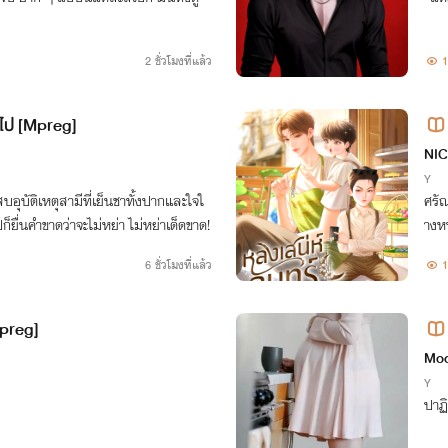
2 ชั่วโมงที่แล้ว
1
ยไป [Mpreg]
NI
Y
อุบัติเหตุสามีที่เย็นชาทั้งปากและใจใ
ศรั
ยื่นคำขาดว่าจะไม่หย่า ไม่หย่าเด็ดขาด!
างห
ธีร์
6 ชั่วโมงที่แล้ว
1
Mpreg]
Moo
Y
ปาฏ