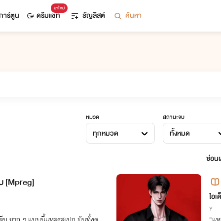
มาใหม่
การ์ตูน
ดรีมแชท
ธัญลิสต์
ค้นหา
หมวด
สถานะจบ
ทุกหมวด
ทั้งหมด
ซ่อนผ
จีบ [Mpreg]
ไอเด
Y
นจีบ ยาก ๆ แบบนี้แหละสเปก มันทั้งดู
"แหม