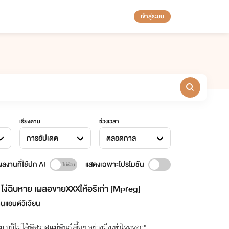
เข้าสู่ระบบ
เรียงตาม
ช่วงเวลา
การอัปเดต
ตลอดกาล
ลงานที่ใช้ปก AI
แสดงเฉพาะโปรโมชัน
โง่ฉิบหาย เผลอขายXXXให้อริเก่า [Mpreg]
็นแอนด์วิเวียน
 กูก็ไม่ได้พิศวาสแม่พันธุ์เตี้ยๆ อย่างมึงเท่าไรหรอก"