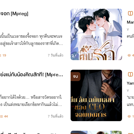
ิ้งจอก [Mpreg]
Ma
Y
นนั้นเป็นเวลาของจิ้งจอก ทุกคืนจะพบเจ
คนที
อสู่ขอเจ้าสาวให้กับลูกของราชาที่เกิดมา
าว แต่กลับเป็นสีดำ
19
7 วันที่แล้ว
4
ย่งแม่กับน้องคิณสักที! [Mpreg]
จบ
Yam
Y
มก็อยากได้ใจด้วย... หรือสารวัตรอยากใ
‘นาย
ง เป็นส่งหมายเรียกข้อหากินแล้วไม่รับ
แทบ
44
7 วันที่แล้ว
1