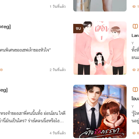
1 วันที่แล้ว
1
preg]
จบ
Lan
Y
คนพิเศษของเชฟเจ้าของหัวใจ”
ทั้ง
อนเ
รันต
49
2 วันที่แล้ว
2
บเจอ
reg]
โอบ
Y
งจำของเขาพี่คนนั้นทั้ง อ่อนโยน ใจดี
'รู้
บ้านี่มันเป็นใคร? ร่างโคลนนิ่งหรือไงทำไ
นอยู
4 วันที่แล้ว
6