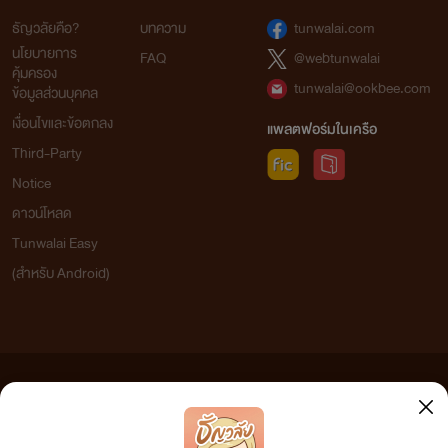
ธัญวลัยคือ?
บทความ
tunwalai.com
นโยบายการ
FAQ
@webtunwalai
คุ้มครอง
tunwalai@ookbee.com
ข้อมูลส่วนบุคคล
เงื่อนไขและข้อตกลง
แพลตฟอร์มในเครือ
Third-Party
Notice
ดาวน์โหลด
Tunwalai Easy
(สำหรับ Android)
ข้อความที่ท่านได้อ่านจากเว็บไซต์นี้เกิดจากการเขียนโดยสาธารณชนและเผยแพร่โดยอัตโนมัติ ผู้ดูแล
เว็บไซต์แห่งนี้ไม่ได้เห็นด้วยและไม่ขอรับผิดชอบต่อข้อความใดๆ ทั้งสิ้น ดังนั้นผู้อ่านทุกท่านโปรดใช้
วิจารณญาณในการกลั่นกรองด้วยตนเอง และหากท่านพบข้อความใดๆ ที่ขัดต่อกฎหมายและศีลธรรม