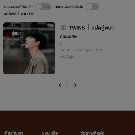
ซ่อนผลงานที่ใช้ปก AI
แสดงเฉพาะโปรโมชัน
ผลลัพธ์
1
รายการ
TWINS︱แฝดคู่พนา︱
ควันวิเศษ
Y
6.9K
51
6
4
9 ปีที่แล้ว
เกี่ยวกับเรา
ช่วยเหลือ
ช่องทางติดต่อ