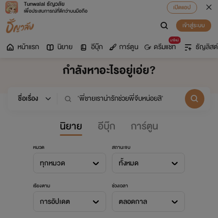
Tunwalai ธัญวลัย
เปิดแอป
เพื่อประสบการณ์ที่ดีกว่าบนมือถือ
เข้าสู่ระบบ
มาใหม่
หน้าแรก
นิยาย
อีบุ๊ก
การ์ตูน
ดรีมแชท
ธัญลิสต์
กำลังหาอะไรอยู่เอ่ย?
นิยาย
อีบุ๊ก
การ์ตูน
หมวด
สถานะจบ
ทุกหมวด
ทั้งหมด
เรียงตาม
ช่วงเวลา
การอัปเดต
ตลอดกาล