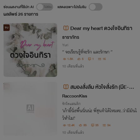
ซ่อนผลงานที่ใช้ปก AI
แสดงเฉพาะโปรโมชัน
ผลลัพธ์
26
รายการ
Dear my heart ดวงใจอินทิรา
จบ
ธาราภัทร
Yuri
“ จงเรียนรู้ที่จะรัก และรักษา ”
1.5K
5
1
16
10 เดือนที่แล้ว
สมองสั่งลืม หัวใจสั่งรัก (มีE-Bo
จบ
ok)
RaccoonKiss
รักโรแมนติก
'เก้าอี้นั่งพื้นนั่นน่ะ พี่ชุนจำได้ไหมคะ..ว่ามีมันไ
ว้ทำไม!'
12.4K
85
35
34
10 เดือนที่แล้ว