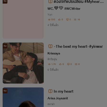
ดวงใจที่แปรเปลี่ยน #Myheartw
จบ
ithyou : CGM48
WC.💙💚 #WCWriter
Yuri
510
0
0
18
4 ปีที่แล้ว
-The best my heart-#yinwar
จบ
Krissaya
รักวัยรุ่น
1.7K
6
0
8
6 ปีที่แล้ว
In my heart
จบ
Arisa Joysanit
ดราม่า