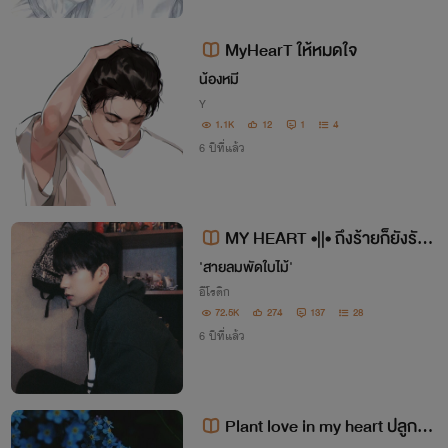
MyHearT ให้หมดใจ
น้องหมี
Y
1.1K
12
1
4
6 ปีที่แล้ว
MY HEART •||• ถึงร้ายก็ยังรัก
[NC20+]
'สายลมพัดใบไม้'
อีโรติก
72.5K
274
137
28
6 ปีที่แล้ว
Plant love in my heart ปลูกรัก