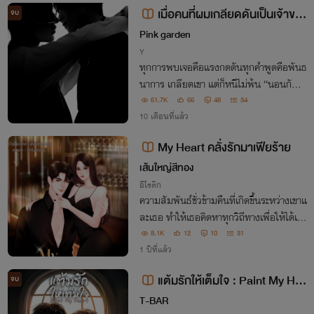
เมื่อคนที่ผมเกลียดดันเป็นเจ้าขอ
จบ
งสายการบิน
Pink garden
Y
ทุกการพบเจอคือแรงกดดันทุกคำพูดคือพันธ
นาการ เกลียดเขา แต่ก็หนีไม่พ้น “นอนกับผ
ม…แค่นั้นเอง” “คุณบอกเองว่าจะรับผิดชอ
61.7K
66
48
34
บ…นี่คือทางเดียวที่ผมเสนอให้”
10 เดือนที่แล้ว
My Heart คลั่งรักมาเฟียร้าย
เส้นใหญ่สีทอง
อีโรติก
ความสัมพันธ์ชั่วข้ามคืนที่เกิดขึ้นระหว่างเขาแ
ละเธอ ทำให้เธอคิดหาทุกวิถีทางเพื่อให้ได้เขา
มาครอบครอง ส่วนเขาก็แค่มองเธอเป็นของเ
8.1K
12
10
31
ล่นแก้เบื่อ แต่เป็นของเล่นชิ้นโปรดที่ต้องเล่น
1 ปีที่แล้ว
ทุกคืน ...
แต้มรักให้เต็มใจ : Paint My He
จบ
art [อ่านฟรี| มี E-book]
T-BAR