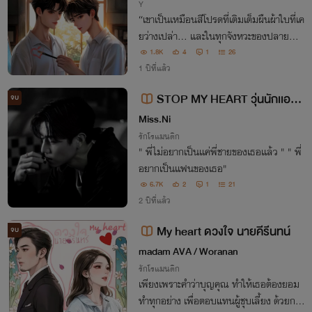
Y
“เขาเป็นเหมือนสีโปรดที่เติมเต็มผืนผ้าใบที่เค
ยว่างเปล่า… และในทุกจังหวะของปลายพู่กั
น หัวใจก็ค่อย ๆ วาดคำว่ารักขึ้นมาโดยไม่รู้ตั
1.8K
4
1
26
ว”
1 ปีที่แล้ว
STOP MY HEART วุ่นนักเเอบรั
จบ
กพี่ชาย
Miss.Ni
รักโรแมนติก
" พี่ไม่อยากเป็นเเค่พี่ชายของเธอเเล้ว " " พี่
อยากเป็นเเฟนของเธอ"
6.7K
2
1
21
2 ปีที่แล้ว
My heart ดวงใจ นายคีรีนทน์
จบ
madam AVA / Woranan
รักโรแมนติก
เพียงเพราะคำว่าบุญคุณ ทำให้เธอต้องยอม
ทำทุกอย่าง เพื่อตอบแทนผู้ชุบเลี้ยง ด้วยการ