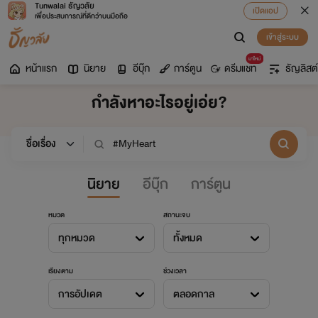
Tunwalai ธัญวลัย
เปิดแอป
เพื่อประสบการณ์ที่ดีกว่าบนมือถือ
เข้าสู่ระบบ
มาใหม่
หน้าแรก
นิยาย
อีบุ๊ก
การ์ตูน
ดรีมแชท
ธัญลิสต์
กำลังหาอะไรอยู่เอ่ย?
นิยาย
อีบุ๊ก
การ์ตูน
หมวด
สถานะจบ
ทุกหมวด
ทั้งหมด
เรียงตาม
ช่วงเวลา
การอัปเดต
ตลอดกาล