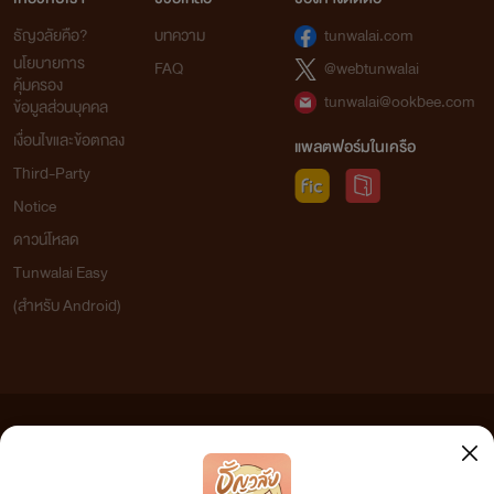
ธัญวลัยคือ?
บทความ
tunwalai.com
นโยบายการ
FAQ
@webtunwalai
คุ้มครอง
tunwalai@ookbee.com
ข้อมูลส่วนบุคคล
เงื่อนไขและข้อตกลง
แพลตฟอร์มในเครือ
Third-Party
Notice
ดาวน์โหลด
Tunwalai Easy
(สำหรับ Android)
ข้อความที่ท่านได้อ่านจากเว็บไซต์นี้เกิดจากการเขียนโดยสาธารณชนและเผยแพร่โดยอัตโนมัติ ผู้ดูแล
เว็บไซต์แห่งนี้ไม่ได้เห็นด้วยและไม่ขอรับผิดชอบต่อข้อความใดๆ ทั้งสิ้น ดังนั้นผู้อ่านทุกท่านโปรดใช้
วิจารณญาณในการกลั่นกรองด้วยตนเอง และหากท่านพบข้อความใดๆ ที่ขัดต่อกฎหมายและศีลธรรม