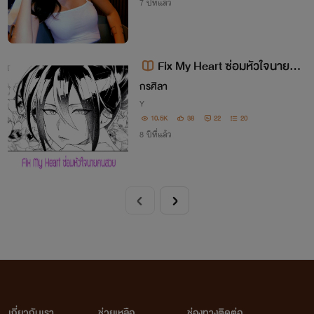
7 ปีที่แล้ว
Fix My Heart ซ่อมหัวใจนายคน
สวย
กรศิลา
Y
10.5K
38
22
20
8 ปีที่แล้ว
เกี่ยวกับเรา
ช่วยเหลือ
ช่องทางติดต่อ