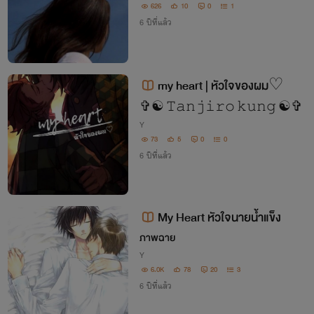
626
10
0
1
6 ปีที่แล้ว
my heart | หัวใจของผม♡︎
✞︎☯︎ 𝚃𝚊𝚗𝚓𝚒𝚛𝚘 𝚔𝚞𝚗𝚐 ☯︎✞︎
Y
73
5
0
0
6 ปีที่แล้ว
My Heart หัวใจนายน้ำแข็ง
ภาพฉาย
Y
6.0K
78
20
3
6 ปีที่แล้ว