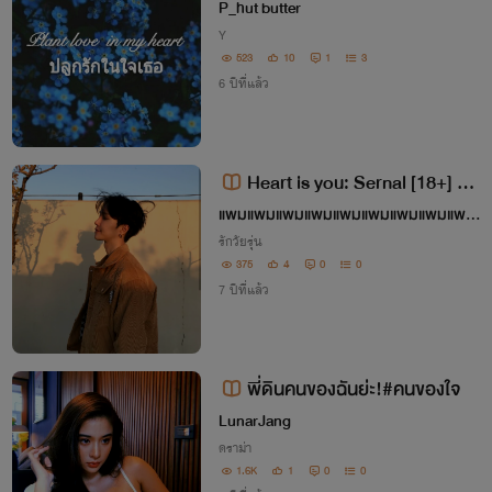
ในใจเธอ
P_hut butter
Y
523
10
1
3
6 ปีที่แล้ว
Heart is you: Sernal [18+] พ
นันได้เลยว่าคุณเลือกผม
แพมแพมแพมแพมแพมแพมแพมแพมแพม
แพม
รักวัยรุ่น
375
4
0
0
7 ปีที่แล้ว
พี่ดินคนของฉันย่ะ!#คนของใจ
LunarJang
ดราม่า
1.6K
1
0
0