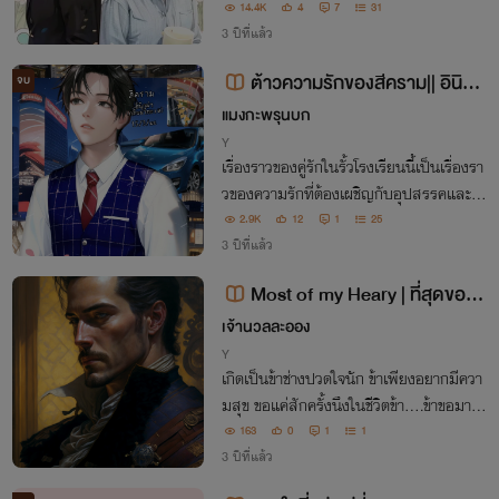
ยอมมอบกายและหัวใจ ให้กับชายแปลกหน้า
14.4K
4
7
31
ที่ร้ายกว่าซาตาน
3 ปีที่แล้ว
ต้าวความรักของสีคราม|| อินิกม่
จบ
าxโอเมก้า
แมงกะพรุนบก
Y
เรื่องราวของคู่รักในรั้วโรงเรียนนี้เป็นเรื่องรา
วของความรักที่ต้องเผชิญกับอุปสรรคและคว
ามแตกต่างทางสังคมอย่างมากฝ่ายหนึ่งเป็น
2.9K
12
1
25
ลูกเจ้าของห้างสรรพสินค้าที่มีสถานะสูงส่งแ
3 ปีที่แล้ว
ละมีความมั่นคงในด้านต่างๆส่วนอีก...
Most of my Heary | ที่สุดของใ
จข้า
เจ้านวลละออง
Y
เกิดเป็นข้าช่างปวดใจนัก ข้าเพียงอยากมีควา
มสุข ขอแค่สักครั้งนึงในชีวิตข้า....ข้าขอมากเ
กินไปหรือ ใยจงเกลียดจงชังข้านัก....ข้าผิดม
163
0
1
1
ากเลยหรือ
3 ปีที่แล้ว