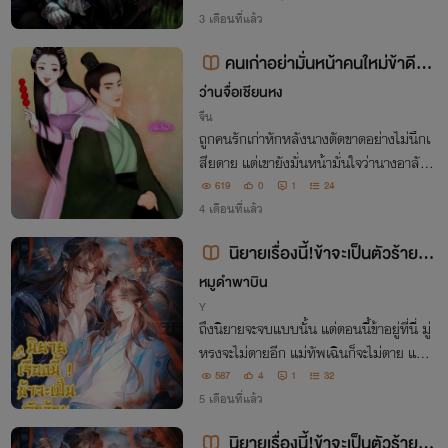
รองหัวใจดวงนั้น.. ผมก็ขอที่จะได้ครอบครอง
3 เดือนที่แล้ว
"อย่างอื่น" ของท่านแทนแคสเซียน คานิบา
คนเก่าอย่ามั่นหน้าคนใหม่ข้าดีที่สุ
ล.
ด
ว่านจื่อเชียนหง
จีน
ถูกคนรักเก่าหักหลังนางตัดขาดอย่างไม่นึกเ
สียดาย แต่เขายังมั่นหน้ามั่นใจว่านางอาลัยอ
าวรณ์ ทั้งที่นางเลือกเดินหน้ารักคนใหม่ได้ไ
619
0
1
24
ฉไลสุดๆ คนใหม่คนนี้ที่มีรักแท้ให้นางตลอด
4 เดือนที่แล้ว
มา คนที่รักและหวงแหนนางที่สุด
นิยายเรื่องนี้!ข้าจะเป็นตัวร้ายที่ไ
ม่โง่
หมูดำพาบิน
Y
ถึงนิยายจะจบแบบนั้น แต่ตอนนี้ข้าอยู่ที่นี่ มู่
หรงจะไม่ตายอีก แม่ทัพเฉินก็จะไม่ตาย และ
พี่สาวของเจ้าของร่างคนนี้…จะไม่ได้แตะบัล
587
4
1
32
ลังก์!
5 เดือนที่แล้ว
นิยายเรื่องนี้!ข้าจะเป็นตัวร้ายที่ไ