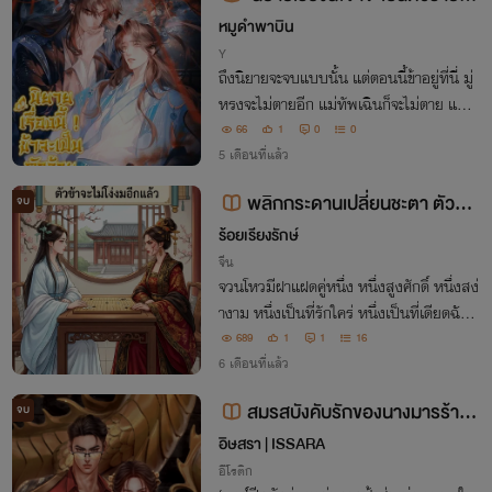
ม่โง่
หมูดำพาบิน
Y
ถึงนิยายจะจบแบบนั้น แต่ตอนนี้ข้าอยู่ที่นี่ มู่
หรงจะไม่ตายอีก แม่ทัพเฉินก็จะไม่ตาย และ
พี่สาวของเจ้าของร่างคนนี้…จะไม่ได้แตะบัล
66
1
0
0
ลังก์!
5 เดือนที่แล้ว
พลิกกระดานเปลี่ยนชะตา ตัวข้า
จบ
จะไม่โง่งมอีกแล้ว
ร้อยเรียงรักษ์
จีน
จวนโหวมีฝาแฝดคู่หนึ่ง หนึ่งสูงศักดิ์ หนึ่งสง่
างาม หนึ่งเป็นที่รักใคร่ หนึ่งเป็นที่เดียดฉันท์
ดังนั้นเมื่อโอกาสอีกครั้ง นางจึงไม่อยากเป็น
689
1
1
16
คนโง่งมอีกแล้ว
6 เดือนที่แล้ว
สมรสบังคับรักของนางมารร้าย
จบ
#เฮียหลิงอย่าเล่นตัว
อิษสรา | ISSARA
อีโรติก