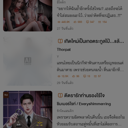
25+++ เย็นชา โหด กินดุ
อีโรติก
“อยากให้ฉันย้ำอีกครั้งใช่ไหม?..เธอถึงจะได้
จำใส่สมองเอาไว้..ว่าอย่าคิดที่จะปฏิเสธ..!!!”
440.9K
683
347
154
27 วันที่แล้ว
เกิดใหม่เป็นเกอตระกูลไป๋...แล้วเ
กอคืออะไรฟะ
Thorpat
Y
แทนไทยเป็นนักกีฬาฟันดาบเหรียญทองแต่
ดันมาตาย เพราะช่วยคนจมน้ำ ตื่นมาอีกทีก็เ
ข้ามาอยู่ในร่างของ คุณชายเล็กตระกูลไป๋(ไป๋
12.5K
36
13
57
ฉาง)"อะไรกันฟะเนี่ย! มาอยู่ที่นี่ ได้ไง โอ้ย ปว
29 วันที่แล้ว
ดหัว ภาพในหัวพวกนี้มันอะไรกัน โอ้ยย"
ตีตรารักท่านรองไร้ใจ
จบ
ชิมเมอร์ไรท์ / Everyshimmerring
รักโรแมนติก
เพราะความผิดพลาดในคืนนั้น เธอจึงต้องก้ม
หัวยอมรับสถานะคู่หมั้นที่เขาไม่ต้องการ... แ