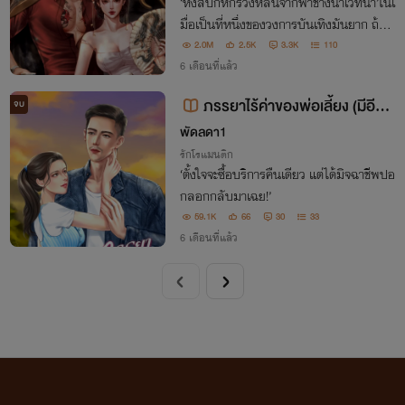
‘หงส์ปีกหักร่วงหล่นจากฟ้าช่างน่าเวทนา’ในเ
มื่อเป็นที่หนึ่งของวงการบันเทิงมันยาก ถ้าอ
ย่างนั้นขอเป็นสะใภ้ตระกูลอันดับ1ของจีนแท
2.0M
2.5K
3.3K
110
นละกัน ผู้ชายที่ผู้หญิงต่างหมายปองต้องการ
6 เดือนที่แล้ว
ฉันเอาเขามาเป็น‘สามี’ตัวเอง
ภรรยาไร้ค่าของพ่อเลี้ยง (มีอีบุ๊ก
จบ
แล้ว)
พัดลดา1
รักโรแมนติก
‘ตั้งใจจะซื้อบริการคืนเดียว แต่ได้มิจฉาชีพปอ
กลอกกลับมาเฉย!’
59.1K
66
30
33
6 เดือนที่แล้ว