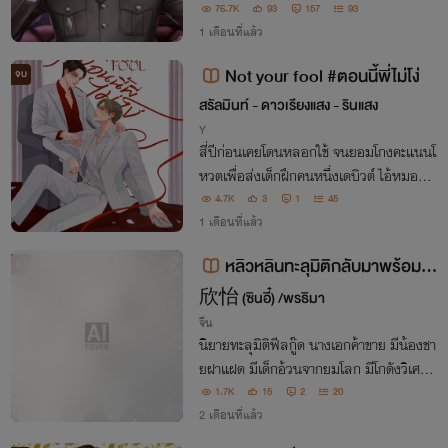
ละถูกพันธนาการไว้ด้วยกรงขังทีี่เรียกว่า 'คว
76.7K
93
157
93
ามแค้น' "นับจากวินาทีนี้... แม้แต่ร่างกายข
1 เดือนที่แล้ว
องคุณ ก็คือสมบัติของผม!"
Not your fool #ตอนนี้พี่ไม่โง่
จบ
สรัลมินท์ - ดาวเรียงแสง - รินแสง
Y
สี่ปีก่อนเคยโดนหลอกใช้ จนยอมโกงคะแนนโ
หวตเพื่อส่งเด็กฝึกคนหนึ่งเดบิวต์ ไอ้หมอนั่น
ได้ทุกสิ่งที่ต้องการ ส่วนเขาก็ต้องเสียทุกอย่า
4.7K
3
1
45
งที่เคยมี เมื่อได้กลับมาเจอกันอีกครั้ง คราวนี
1 เดือนที่แล้ว
้...คนที่โง่ ต้องไม่ใช่เขาแน่!
หลิวหลินทะลุมิติกลับมาพร้อมลู
จบ
กค้า VIP (จบแล้ว)
欣怡 (ซินอี๋) /พรธิมา
จีน
นิยายทะลุมิติฟีลกู๊ด นางเอกค้าขาย มีน้องชา
ยฝาแฝด มีเด็กอ้วนจากยมโลก มีโกดังวิเศษ
พระเอกหล่อ มีฉากแก้แค้นสะใจเปิดให้อ่านจ
1.7K
15
2
20
นจบ มีตอนพิเศษใน e-book ฝากติดตามด้ว
2 เดือนที่แล้ว
ยน้า