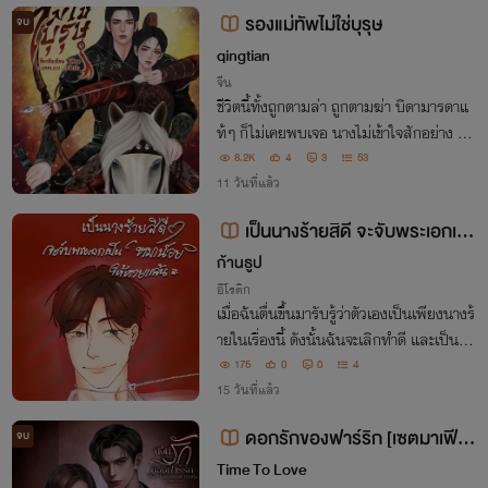
ยงไม่กี่วัน
รองแม่ทัพไม่ใช่บุรุษ
จบ
qingtian
จีน
ชีวิตนี้ทั้งถูกตามล่า ถูกตามฆ่า บิดามารดาแ
ท้ๆ ก็ไม่เคยพบเจอ นางไม่เข้าใจสักอย่าง จน
วันหนึ่งนางสามารถฝันถึงเหตุการณ์ต่าง ๆ
8.2K
4
3
53
ล่วงหน้า ยามนี้จึงได้รู้ว่าเรื่องก่อนหน้านี้ไม่ใ
11 วันที่แล้ว
ช่ลิขิตสวรรค์ แต่เป็นฝีมือคน!
เป็นนางร้ายสิดี จะจับพระเอกเป็
น"หมาน้อย"ให้หายแค้น
ก้านธูป
อีโรติก
เมื่อฉันตื่นขึ้นมารับรู้ว่าตัวเองเป็นเพียงนางร้
ายในเรื่องนี้ ดังนั้นฉันจะเลิกทำดี และเป็นนา
งร้ายที่สมศักดิ์ศรีแทน
175
0
0
4
15 วันที่แล้ว
ดอกรักของฟาร์ริก [เซตมาเฟีย
จบ
รุ่นลูก][The flowers of Mafia]NC
Time To Love