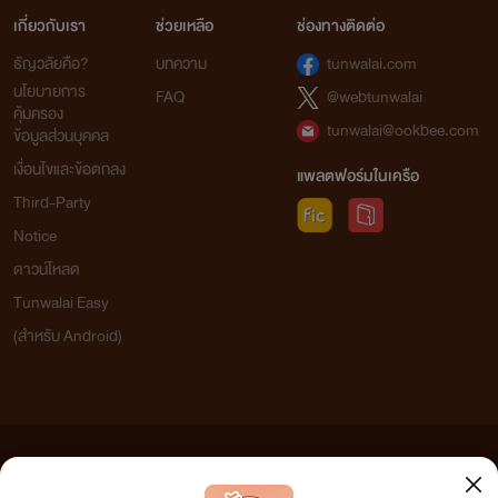
เกี่ยวกับเรา
ช่วยเหลือ
ช่องทางติดต่อ
ธัญวลัยคือ?
บทความ
tunwalai.com
นโยบายการ
FAQ
@webtunwalai
คุ้มครอง
tunwalai@ookbee.com
ข้อมูลส่วนบุคคล
เงื่อนไขและข้อตกลง
แพลตฟอร์มในเครือ
Third-Party
Notice
ดาวน์โหลด
Tunwalai Easy
(สำหรับ Android)
ข้อความที่ท่านได้อ่านจากเว็บไซต์นี้เกิดจากการเขียนโดยสาธารณชนและเผยแพร่โดยอัตโนมัติ ผู้ดูแล
เว็บไซต์แห่งนี้ไม่ได้เห็นด้วยและไม่ขอรับผิดชอบต่อข้อความใดๆ ทั้งสิ้น ดังนั้นผู้อ่านทุกท่านโปรดใช้