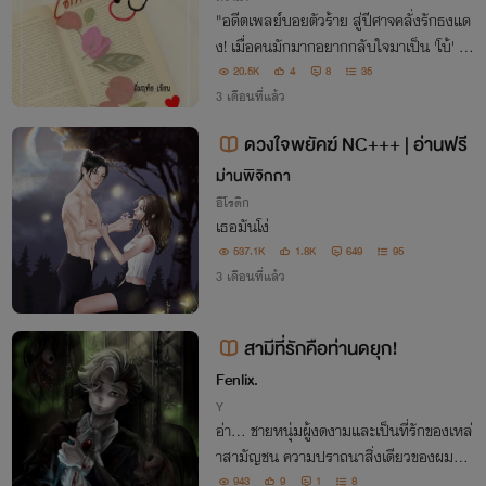
"อดีตเพลย์บอยตัวร้าย สู่ปีศาจคลั่งรักธงแด
ง! เมื่อคนมักมากอยากกลับใจมาเป็น 'โบ้' ล่า
เมียตัวเองคืน... ต่อให้ต้องฉุดกระชากหรือกั
20.5K
4
8
35
กขัง เขาก็จะทำ!"
3 เดือนที่แล้ว
ดวงใจพยัคฆ์ NC+++ | อ่านฟรี
ม่านพิจิกกา
อีโรติก
เธอมันโง่
537.1K
1.8K
649
95
3 เดือนที่แล้ว
สามีที่รักคือท่านดยุก!
Fenlix.
Y
อ่า... ชายหนุ่มผู้งดงามและเป็นที่รักของเหล่
าสามัญชน ความปราถนาสิ่งเดียวของผมมีเ
พียงแค่ตัวท่านแต่หากผมไม่สามารถครอบค
943
9
1
8