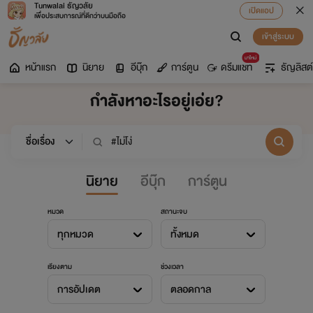
Tunwalai ธัญวลัย
เปิดแอป
เพื่อประสบการณ์ที่ดีกว่าบนมือถือ
เข้าสู่ระบบ
มาใหม่
หน้าแรก
นิยาย
อีบุ๊ก
การ์ตูน
ดรีมแชท
ธัญลิสต์
กำลังหาอะไรอยู่เอ่ย?
นิยาย
อีบุ๊ก
การ์ตูน
หมวด
สถานะจบ
ทุกหมวด
ทั้งหมด
เรียงตาม
ช่วงเวลา
การอัปเดต
ตลอดกาล