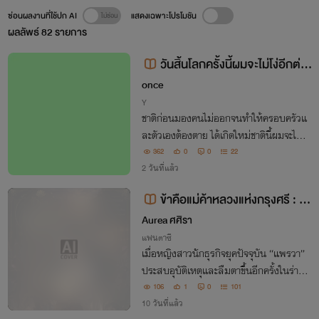
ซ่อนผลงานที่ใช้ปก AI
แสดงเฉพาะโปรโมชัน
ผลลัพธ์
82
รายการ
วันสิ้นโลกครั้งนี้ผมจะไม่โง่อีกต่อไ
ป!
once
Y
ชาติก่อนมองคนไม่ออกจนทำให้ครอบครัวแ
ละตัวเองต้องตาย ได้เกิดใหม่ชาตินี้ผมจะไม่โง่
อีกต่อไปแล้ว!
362
0
0
22
2 วันที่แล้ว
ข้าคือแม่ค้าหลวงแห่งกรุงศรี : ระ
บบหอการค้าออนไลน์
Aurea ศศิรา
แฟนตาซี
เมื่อหญิงสาวนักธุรกิจยุคปัจจุบัน “แพรวา”
ประสบอุบัติเหตุและลืมตาขึ้นอีกครั้งในร่างแ
ม่หญิงแห่งกรุงศรีที่กำลังจะถูกขายเป็นทาส
106
1
0
101
และครอบครัวกำลังพังทลายภายในเวลาเพี
10 วันที่แล้ว