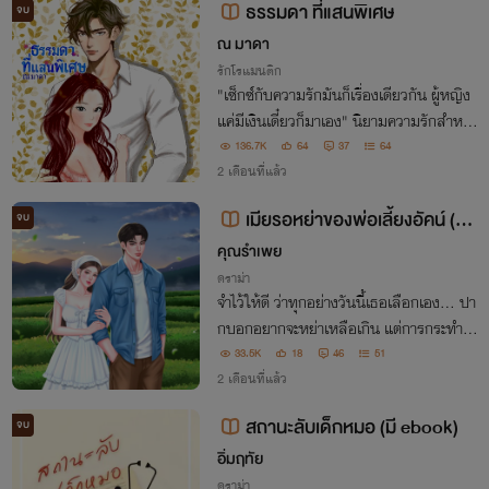
ธรรมดา ที่แสนพิเศษ
จบ
ณ มาดา
รักโรแมนติก
"เซ็กซ์กับความรักมันก็เรื่องเดียวกัน ผู้หญิง
แค่มีเงินเดี๋ยวก็มาเอง" นิยามความรักสำหรั
บ "เขา" "ความหมายของการมีชีวิตอยู่คือกา
136.7K
64
37
64
รได้ทำเพื่อคนอื่น..." นิยามของ"เธอ" เมื่อเข
2 เดือนที่แล้ว
าและเธอพบกันใครจะเปลี่ยนใครก่อน?
เมียรอหย่าของพ่อเลี้ยงอัคน์ (ป้า
จบ
ยนี้มีหมาโบ้)
คุณรำเพย
ดราม่า
จำไว้ให้ดี ว่าทุกอย่างวันนี้เธอเลือกเอง… ปา
กบอกอยากจะหย่าเหลือเกิน แต่การกระทำมั
นดันสวนทางกันสุด ๆ
33.5K
18
46
51
2 เดือนที่แล้ว
สถานะลับเด็กหมอ (มี ebook)
จบ
อิ่มฤทัย
ดราม่า