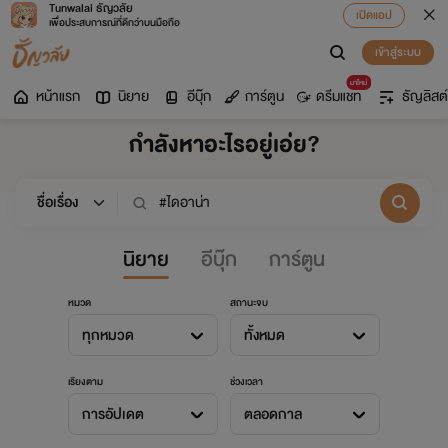
Tunwalai ธัญวลัย
เปิดแอป
เพื่อประสบการณ์ที่ดีกว่าบนมือถือ
เข้าสู่ระบบ
มาใหม่
หน้าแรก
นิยาย
อีบุ๊ก
การ์ตูน
ดรีมแชท
ธัญลิสต์
กำลังหาอะไรอยู่เอ่ย?
นิยาย
อีบุ๊ก
การ์ตูน
หมวด
สถานะจบ
ทุกหมวด
ทั้งหมด
เรียงตาม
ช่วงเวลา
การอัปเดต
ตลอดกาล