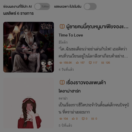
ซ่อนผลงานที่ใช้ปก AI
แสดงเฉพาะโปรโมชัน
ผลลัพธ์
6
รายการ
ผู้ชายคนนี้คุณหนูมาเฟียจองแล้
ว [เซตมาเฟียรุ่นลูก] NC25+++[เจโ
Time To Love
รม+ไดอาน่า] กินดุ เก็บทรง คลั่ง เย็น
อีโรติก
“ได..ฉันขอเตือนว่าอย่าเล่นกับไฟ! เธอคิดว่า
ชา
คนที่วนเวียนอยู่ในโลกสีเทาเกือบดำอย่างมัน
จะเป็นคนดี?”
159.6K
157
117
126
4 วันที่แล้ว
เรื่องราวของแพนด้า
ไดอาน่าฮาร์ท
ดราม่า
เป็นเรื่องราวชีวิตประจำวันตั้งแต่เด็กจนปัจจุบั
น ที่ดราม่าเยอะมาก
104
0
0
0
5 ปีที่แล้ว