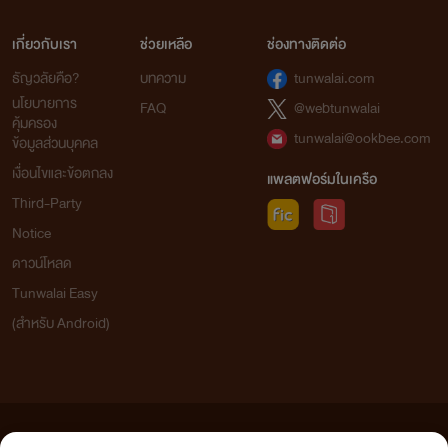
เกี่ยวกับเรา
ช่วยเหลือ
ช่องทางติดต่อ
ธัญวลัยคือ?
บทความ
tunwalai.com
นโยบายการ
FAQ
@webtunwalai
คุ้มครอง
tunwalai@ookbee.com
ข้อมูลส่วนบุคคล
เงื่อนไขและข้อตกลง
แพลตฟอร์มในเครือ
Third-Party
Notice
ดาวน์โหลด
Tunwalai Easy
(สำหรับ Android)
ข้อความที่ท่านได้อ่านจากเว็บไซต์นี้เกิดจากการเขียนโดยสาธารณชนและเผยแพร่โดยอัตโนมัติ ผู้ดูแล