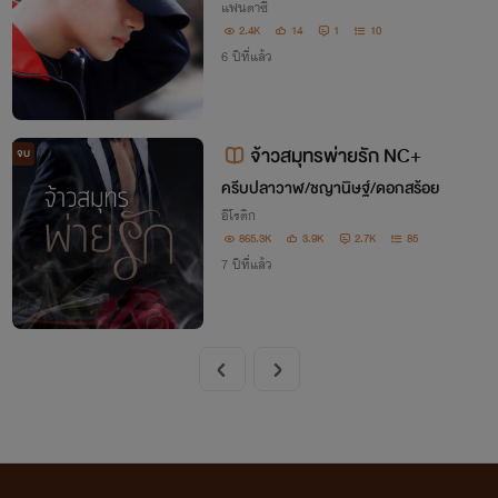
แฟนตาซี
2.4K
14
1
10
6 ปีที่แล้ว
จ้าวสมุทรพ่ายรัก NC+
จบ
ครีบปลาวาฬ/ชญานิษฐ์/ดอกสร้อย
อีโรติก
865.3K
3.9K
2.7K
85
7 ปีที่แล้ว