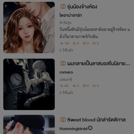
รุ่นน้องข้างห้อง
ไดอาน่าฮาร์ท
รักวัยรุ่น
วันหนึ่งดันมีรุ่นน้องมหาลัยมาอยู่ข้างห้อง แ
ล้วก็มาสารภาพรักับฉัน
144
0
0
0
5 ปีที่แล้ว
ผมกลายเป็นลาสบอสในนิยายตั
วเอง
romero
แฟนตาซี
447
3
0
0
5 ปีที่แล้ว
Sweet blood นักล่ารัตติกาล
Hummingbirdd🌻