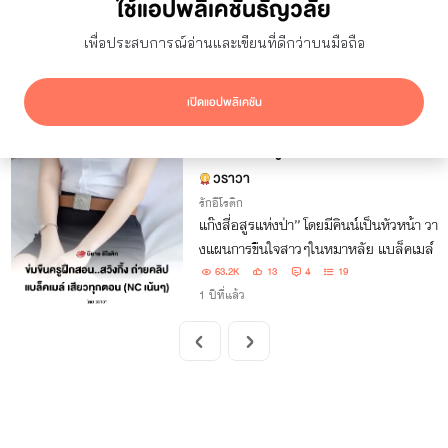
ใช้แอปพลิเคชันธัญวลัย
ยอดเข้าชม
7 วัน
เพื่อประสบการณ์อ่านและเขียนที่ดีกว่าบนมือถือ
ซ่อนผลงานที่ใช้ปก AI
แสดงเฉพาะโปรโมชัน
เปิดแอปพลิเคชัน
ผลลัพธ์
1
รายการ
ข่มขืนครูฝึกสอน..สวิงกิ้ง ถ่ายค
จบ
ลิปแบล็คเมล์ เสียวทุกตอน (NC เน้น
วราวา
ๆ)
รักอีโรติก
แก๊งสี่อสูรแห่งป่า’’ โดยมีคินน์เป็นหัวหน้า วา
งแผนการขืนใจสาวๆในหมาหลัย แบล็คเมล์
63.2K
13
4
19
1 ปีที่แล้ว