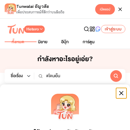
Tunwalai ธัญวลัย
เปิดแอป
เพื่อประสบการณ์ที่ดีกว่าบนมือถือ
Hetero
เข้าสู่ระบบ
ทั้งหมด
นิยาย
อีบุ๊ก
การ์ตูน
กำลังหาอะไรอยู่เอ่ย?
นิยาย
อีบุ๊ก
การ์ตูน
หมวดหมู่
สถานะจบ
ทั้งหมด
ทั้งหมด
เรียงตาม
ช่วงเวลา