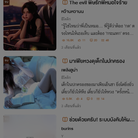
The evil พิษรักพี่หมอใจร้าย
จบ
หว๊านหวานน
อีโรติก
“รู้ใช่ไหมว่าพี่เป็นหมอ... พี่รู้ดีว่าต้อง ‘กด’ ต
รงไหนให้เธอเจ็บ และต้อง ‘กระแทก’ ตรงไห
นให้เธอจุก!”
16.8K
11
20
48
3 เดือนที่แล้ว
มาเฟียหวงดุเด็กในปกครอง
จบ
เพลิงลูน่า
อีโรติก
เด็กในปกครองของมาเฟียเย็นชา ยิ่งโตยิ่งยั่ว
เดี๋ยวก็ยั่วให้หึง เดี๋ยวก็ยั่วให้หวง “ครั้งหน้าถ้
ากระโปรงยังสั้นแบบนี้อีก ฉันจะเป็นคนถอด
5.5K
4
0
14
มันเอง”
3 เดือนที่แล้ว
ช่วยด้วยครับ! ระบบบังคับให้ผมเ
จบ
ลี้ยงต้อยท่านประธาน (กำมะลอ)
burins
Y