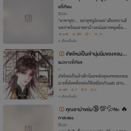
อวี้เทียน
อีโรติก
"อาพายุขา... อย่าดุหนูนักเลย"เสียงหวานสั่
นพร่าพร้อมสายตาเว้าวอนไม่อาจหยุดยั้งเป
ลวไฟที่กำลังลุกโชนในดวงตาคมกริบของเขา
4.3K
289
1
14
ได้... ยิ่งเธอทำตัวน่ารัก เขาก็ยิ่งอยากรังแก
4 เดือนที่แล้ว
ยิ่งเธอพยายามหนี เขาก็ยิ่งอยากจะโอบกอด
เกิดใหม่เป็นเจ้านุ่มนิ่มของจอมมา
รสุดโหด
แมวขาวขี้เกียจ
Y
เกิดใหม่เป็นเจ้าเด็กน้อยพลังสุดเทพของจอม
มารทั้งโหดทั้งหล่อก็ดีเหมือนกันแฮะ เขานะช
อบตอนที่เขาฟัดแก้มข้าที่สู๊ดดด!!
496
2
0
6
4 เดือนที่แล้ว
คุณอาน่าขย่ม🔞💯💦Nc 🔥
จบ
กาสะลอง.
อีโรติก