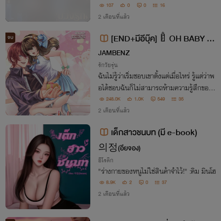
ช้สายเลือดใหม่ และอดีตสามีผู้ทรงอำนาจ ก
107
0
0
16
ลับร่วมมือกันลากเธอลงสู่บ่วงราคะที่ยากจะ
2 เดือนที่แล้ว
ถอนตัว”
[END+มีอีบุ๊ค]🍼OH BABY เธ
จบ
อเรียกผมว่าแด๊ดดี้🍼
JAMBENZ
รักวัยรุ่น
ฉันไม่รู้ว่าเริ่มชอบเขาตั้งแต่เมื่อไหร่ รู้แต่ว่าพ
อได้ชอบฉันก็ไม่สามารถห้ามความรู้สึกของตั
วเองได้อีกเลย... #น้องเรย์ของแด๊ดเจย์
248.0K
1.0K
549
35
2 เดือนที่แล้ว
เด็กสาวชนบท (มี e-book)
의정(อึยจอง)
อีโรติก
"ร่างกายของหนูไม่ใช่สินค้าจำไว้!" :คิม มินโฮ
8.9K
2
0
37
2 เดือนที่แล้ว