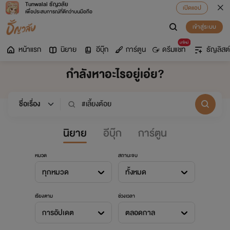
Tunwalai ธัญวลัย
เปิดแอป
เพื่อประสบการณ์ที่ดีกว่าบนมือถือ
เข้าสู่ระบบ
มาใหม่
หน้าแรก
นิยาย
อีบุ๊ก
การ์ตูน
ดรีมแชท
ธัญลิสต์
กำลังหาอะไรอยู่เอ่ย?
นิยาย
อีบุ๊ก
การ์ตูน
หมวด
สถานะจบ
ทุกหมวด
ทั้งหมด
เรียงตาม
ช่วงเวลา
การอัปเดต
ตลอดกาล