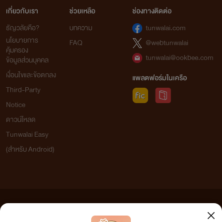
เกี่ยวกับเรา
ช่วยเหลือ
ช่องทางติดต่อ
ธัญวลัยคือ?
บทความ
tunwalai.com
นโยบายการ
FAQ
@webtunwalai
คุ้มครอง
tunwalai@ookbee.com
ข้อมูลส่วนบุคคล
เงื่อนไขและข้อตกลง
แพลตฟอร์มในเครือ
Third-Party
Notice
ดาวน์โหลด
Tunwalai Easy
(สำหรับ Android)
ข้อความที่ท่านได้อ่านจากเว็บไซต์นี้เกิดจากการเขียนโดยสาธารณชนและเผยแพร่โดยอัตโนมัติ ผู้ดูแล
เว็บไซต์แห่งนี้ไม่ได้เห็นด้วยและไม่ขอรับผิดชอบต่อข้อความใดๆ ทั้งสิ้น ดังนั้นผู้อ่านทุกท่านโปรดใช้