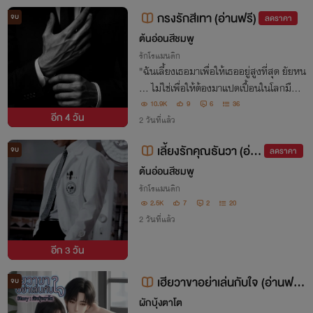
จ..เขากลับทรมานเธอด้วยพิษรัก!
กรงรักสีเทา (อ่านฟรี)
จบ
ลดราคา
ต้นอ่อนสีชมพู
รักโรแมนติก
"ฉันเลี้ยงเธอมาเพื่อให้เธออยู่สูงที่สุด ยัยหน
ู... ไม่ใช่เพื่อให้ต้องมาแปดเปื้อนในโลกมืดข
องฉัน" เธอคือ 'เด็กในอุปการะ' ที่เขาชุบเลี้ย
10.9K
9
6
36
อีก
4 วัน
งเธอไว้ในกรงแก้ว ทว่าเธอดันเแอบรักผู้มี
2 วันที่แล้ว
พระคุณจนหมดหัวใจ....
เลี้ยงรักคุณธันวา (อ่า
จบ
ลดราคา
นฟรี)
ต้นอ่อนสีชมพู
รักโรแมนติก
2.5K
7
2
20
2 วันที่แล้ว
อีก
3 วัน
เฮียวาขาอย่าเล่นกับใจ (อ่านฟรี
จบ
จนจบ)
ผักบุ้งตาโต