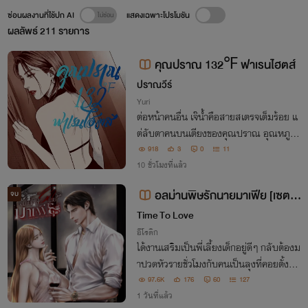
ซ่อนผลงานที่ใช้ปก AI
แสดงเฉพาะโปรโมชัน
ผลลัพธ์
211
รายการ
คุณปราณ 132℉ ฟาเรนไฮตส์
ปราณวีร์
Yuri
ต่อหน้าคนอื่น เจ๊น้ำคือสายสเตรจเต็มร้อย แ
ต่ลับตาคนบนเตียงของคุณปราณ อุณหภูมิร่
างกายของเจ๊กลับพุ่งสูงถึง 132 องศาฟาเรน
918
3
0
11
ไฮตส์! ปากบอกไม่ชอบผู้หญิง แต่ใส่เต็มร้อย
10 ชั่วโมงที่แล้ว
ทุกครั้ง นี้เรียกสเตรจประเภทไหนกันนะเจ๊?
อลม่านพิษรักนายมาเฟีย [เซตม
จบ
าเฟียรุ่นลูก] [ฉายาจับกดจนชิน!]
Time To Love
อีโรติก
ได้งานเสริมเป็นพี่เลี้ยงเด็กอยู่ดีๆ กลับต้องม
าปวดหัวรายชั่วโมงกับคนเป็นลุงที่คอยตั้งแง่
จับผิดเธอราวกับเป็นศัตรูกลับชาติมาเกิด! ยิ่ง
97.6K
176
60
127
หลบยิ่งเจอ ยิ่งหนียิ่งตาม แต่พอเธอไม่สนใ
1 วันที่แล้ว