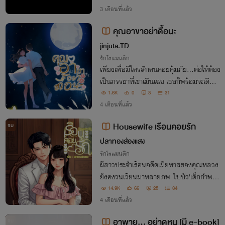
3 เดือนที่แล้ว
คุณอาขาอย่าดื้อนะ
jinjuta.TD
รักโรแมนติก
เพียงเพื่อมีใครสักคนคอยคุ้มภัย...ต่อให้ต้อง
เป็นภรรยาที่เขาเมินเฉย เธอก็พร้อมจะเดิมพั
นด้วยความภักดี นั่นคือความในใจของเฌอ
1.6K
0
3
31
ณิดา แต่สำหรับกวินท์วัชรนั้นแค่เห็นแผ่นห
4 เดือนที่แล้ว
ลังของเธอ เขาก็เก็บเอาไปฝันได้เป็นเดือน
Housewife เรือนคอยรัก
จบ
ปลาทองส่องแสง
รักโรแมนติก
ผีสาวประจำเรือนอดีตเมียทาสของคุณหลวง
ยังคงวนเวียนมาหลายภพ 'ใบบัว'เด็กกำพร้า
ที่ถูกอุปการะไว้ เจ้านายหนุ่มของเธอกำลังจะ
14.9K
66
25
34
แต่งงานและใช้เรือนเก่านี้จัดงานแต่ง แต่ในวั
4 เดือนที่แล้ว
นงานว่าที่เจ้าสาวเสียชีวิตลงอย่างปริศนา!
อาพายุ... อย่าดุหนู [มี e-book]
จบ