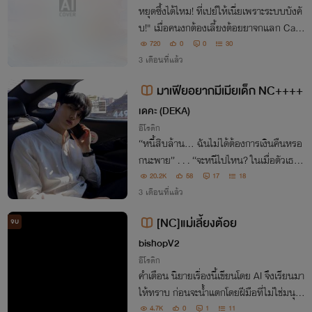
หยุดซึ้งได้ไหม! ที่เปย์ให้เนี่ยเพราะระบบบังคั
บ!" เมื่อคนงกต้องเลี้ยงต้อยยาจกแลก Cas
hback 100 เท่า หารู้ไม่ว่ายาจกคนนั้น...คือ
720
0
0
30
ท่านประธานแอบมาพักร้อน! ยิ่งเปย์ยิ่งรวยห
3 เดือนที่แล้ว
รือยิ่งซวยกันแน่?
มาเฟียอยากมีเมียเด็ก NC++++
เดคะ (DEKA)
อีโรติก
“หนี้สิบล้าน... ฉันไม่ได้ต้องการเงินคืนหรอ
กนะพาย” . . . “จะหนีไปไหน? ในเมื่อตัวเธ
อ... ฉันซื้อขาดมาแล้วทุกตารางนิ้ว!”
20.2K
58
17
18
3 เดือนที่แล้ว
[NC]แม่เลี้ยงต้อย
จบ
bishopV2
อีโรติก
คำเตือน นิยายเรื่องนี้เขียนโดย AI จึงเรียนมา
ให้ทราบ ก่อนจะน้ำแตกโดยฝีมือที่ไม่ใช่มนุษ
ย์
4.7K
0
1
11