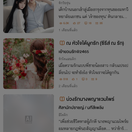
รักวัยรุ่น
เด็กบ้านนอกเข้าสู่เมืองกรุงจากทุนของมหาวิ
ทยาลัยเอกชน แต่ ‘เจ้าของทุน’ ดันกลายเป็น
ตี๋ตาขีดหุ่นแซ่บที่เธอไปวันไนท์มาด้วยซะอย่า
6.0K
27
18
35
งนั้น ! “อยากได้อะไรให้มาเอากับเฮีย :)”
1 เดือนที่แล้ว
ณ หัวใจได้ผูกรัก (ซีรีส์ ณ รัก)
เย้ายวนรัก@2465
รักโรแมนติก
เมื่อความรักแบบพี่ชายน้องสาว กลับแปรเป
ลี่ยนไป จะทำยังไง หัวใจเราจะได้ผูกกัน
518
1
0
9
2 เดือนที่แล้ว
บ่วงรักนางพญาแวมไพร์
ศิลานักปราชญ์ / นทีสีเพลิง
อีโรติก
“เพื่อช่วยชีวิตทาสผู้ภักดี นางพญาแวมไพร์ย
อมทลายกฎพันธสัญญาเลือด... ทว่าข้ารับใ