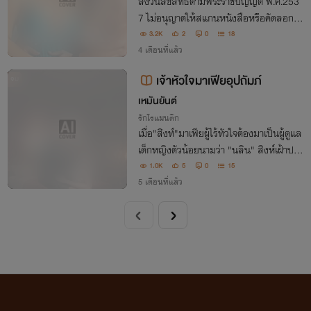
สงวนลิขสิทธิ์ตามพระราชบัญญัติ พ.ศ.253
7 ไม่อนุญาตให้สแกนหนังสือหรือคัดลอกเนื้
อหาส่วนใดส่วนหนึ่งของหนังสือ เว้นแต่ได้รั
3.2K
2
0
18
บอนุญาตจากเจ้าของหนังสือเท่านั้น
4 เดือนที่แล้ว
เจ้าหัวใจมาเฟียอุปถัมภ์
จบ
เหมันยันต์
รักโรแมนติก
เมื่อ"สิงห์"มาเฟียผู้ไร้หัวใจต้องมาเป็นผู้ดูแล
เด็กหญิงตัวน้อยนามว่า "นลิน" สิงห์เฝ้าประ
คบประหงมเธอราวกับไข่ในหิน โดยหารู้ไม่ว่า
1.0K
5
0
15
มันกำลังเปลี่ยนความรักและเอ็นดูในอดีต ก
5 เดือนที่แล้ว
ลายเป็นความลุ่มหลงที่ยากจะถอนตัว