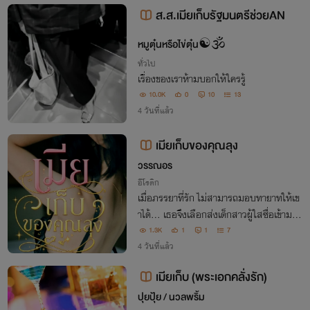
ส.ส.เมียเก็บรัฐมนตรีช่วยAN
หมูตุ๋นหรือไข่ตุ๋น☯️🕉️
ทั่วไป
เรื่องของเราห้ามบอกให้ใครรู้
10.0K
0
10
13
4 วันที่แล้ว
เมียเก็บของคุณลุง
วรรณอร
อีโรติก
เมื่อภรรยาที่รัก ไม่สามารถมอบทายาทให้เข
าได้... เธอจึงเลือกส่งเด็กสาวผู้ใสซื่อเข้ามาใ
นชีวิตของสามี ด้วยหวังว่า จะรักษาครอบครั
1.3K
1
1
7
วเอาไว้ แต่ไม่มีใครคาดคิดว่า คนที่ถูกเลือกม
4 วันที่แล้ว
าเป็นเพียง "ตัวแทน"จะกลายตัวจริง
เมียเก็บ (พระเอกคลั่งรัก)
ปุยปุ้ย / นวลพริ้ม