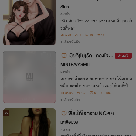
Sirin
ดราม่า
“หึ แค่สาวใช้ธรรมดาๆ เอามานอนคั่นเวลาด้
วยก็พอ”
5.2K
2
13
14
1 เดือนที่แล้ว
เมียที่(ไม่)รัก | ดวงใจ(ข
อ่านฟรี
อง)อคิราห์
MINTRA/ASMEE
ดราม่า
เพราะรักคำเดียวยอมทุกอย่าง ยอมให้เขามีค
นอื่น ยอมให้เขาหยามหน้า ยอมให้เขาทิ้งใน
คืนเข้าหอ ยอมให้ผู้หญิงคนนั้นควงแขนต่อห
85.3K
167
53
104
อีก
3 วัน
น้าต่อตา สุดท้ายเป็นเธอที่ต้องเจ็บปวดปางต
1 เดือนที่แล้ว
าย เพราะเสียลูกที่รักไปเพราะนางสารเลวนั้
พี่สะใภ้ใจทราม NC20+
จบ
น
มะเขือม่วง
อีโรติก