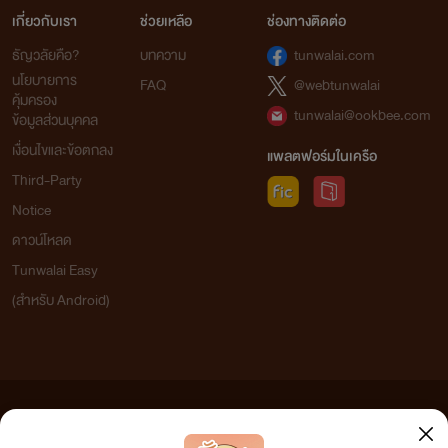
เกี่ยวกับเรา
ช่วยเหลือ
ช่องทางติดต่อ
ธัญวลัยคือ?
บทความ
tunwalai.com
นโยบายการ
FAQ
@webtunwalai
คุ้มครอง
tunwalai@ookbee.com
ข้อมูลส่วนบุคคล
เงื่อนไขและข้อตกลง
แพลตฟอร์มในเครือ
Third-Party
Notice
ดาวน์โหลด
Tunwalai Easy
(สำหรับ Android)
ข้อความที่ท่านได้อ่านจากเว็บไซต์นี้เกิดจากการเขียนโดยสาธารณชนและเผยแพร่โดยอัตโนมัติ ผู้ดูแล
เว็บไซต์แห่งนี้ไม่ได้เห็นด้วยและไม่ขอรับผิดชอบต่อข้อความใดๆ ทั้งสิ้น ดังนั้นผู้อ่านทุกท่านโปรดใช้