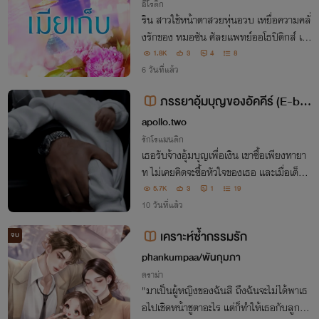
อีโรติก
ริน สาวใช้หน้าตาสวยหุ่นอวบ เหยื่อความคลั่
งรักของ หมอซัน ศัลยแพทย์ออโธปิดิกส์ เจ้า
นายที่แอบหลงสาวใช้คนนี้อย่างบ้าคลั่ง ภาย
1.8K
3
4
8
ใต้ความสุภาพใจดีของเขานั้นซ่อนความรักรุ
6 วันที่แล้ว
นแรงที่มีต่อเธอแบบที่ใครก็คาดไม่ถึง
ภรรยาอุ้มบุญของอัคคีร์ (E-bo
ok)
apollo.two
รักโรแมนติก
เธอรับจ้างอุ้มบุญเพื่อเงิน เขาซื้อเพียงทายา
ท ไม่เคยคิดจะซื้อหัวใจของเธอ และเมื่อเด็กค
ลอด สัญญาก็จะสิ้นสุด พร้อมความสัมพันธ์
5.7K
3
1
19
ที่ถูกตัดขาดทันที
10 วันที่แล้ว
เคราะห์ซ้ำกรรมรัก
จบ
phankumpaa/พันกุมภา
ดราม่า
"มาเป็นผู้หญิงของฉันสิ ถึงฉันจะไม่ได้พาเธ
อไปเชิดหน้าชูตาอะไร แต่ก็ทำให้เธอกับลูกมีกิ