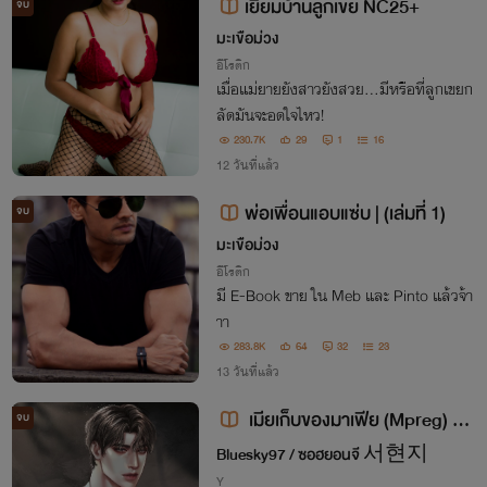
เยี่ยมบ้านลูกเขย NC25+
จบ
มะเขือม่วง
อีโรติก
เมื่อแม่ยายยังสาวยังสวย...มีหรือที่ลูกเขยก
ลัดมันจะอดใจไหว!
230.7K
29
1
16
12 วันที่แล้ว
พ่อเพื่อนแอบแซ่บ | (เล่มที่ 1)
จบ
มะเขือม่วง
อีโรติก
มี E-Book ขาย ใน Meb และ Pinto แล้วจ้า
าา
283.8K
64
32
23
13 วันที่แล้ว
เมียเก็บของมาเฟีย (Mpreg)​ N
จบ
C20​+ [มี E-book]​
Bluesky97​ / ซอฮยอนจี 서현지
Y