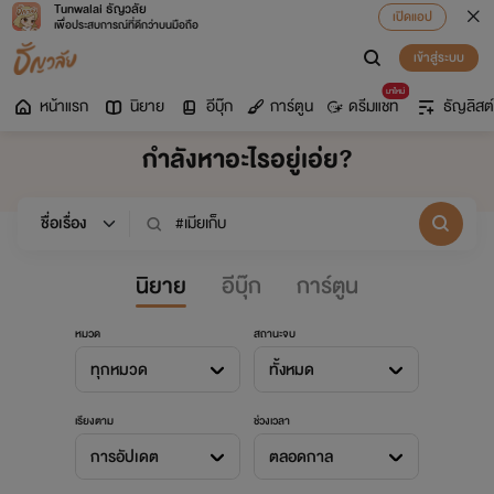
Tunwalai ธัญวลัย
เปิดแอป
เพื่อประสบการณ์ที่ดีกว่าบนมือถือ
เข้าสู่ระบบ
มาใหม่
หน้าแรก
นิยาย
อีบุ๊ก
การ์ตูน
ดรีมแชท
ธัญลิสต์
กำลังหาอะไรอยู่เอ่ย?
นิยาย
อีบุ๊ก
การ์ตูน
หมวด
สถานะจบ
ทุกหมวด
ทั้งหมด
เรียงตาม
ช่วงเวลา
การอัปเดต
ตลอดกาล