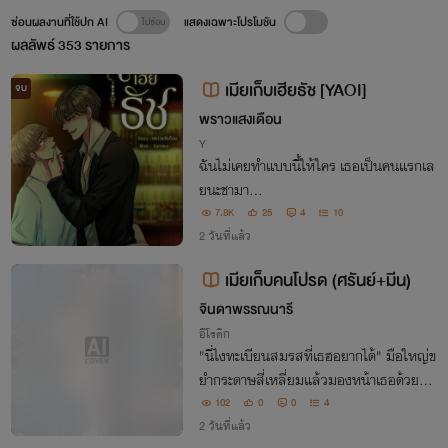
ซ่อนผลงานที่ใช้ปก AI
แสดงเฉพาะโปรโมชัน
ผลลัพธ์
353
รายการ
เมียเก็บเฮียธัช [YAOI]
จบ
พราวแสงเดือน
Y
ฉันไม่เคยทำแบบนี้ให้ใคร เธอเป็นคนแรกเล
ยนะชามา...
7.8K
25
4
10
2 วันที่แล้ว
เมียเก็บคนโปรด (ศรันย์+มีน)
จินดาพรรณนารี
อีโรติก
"นี่ไงทะเบียนสมรสที่เธฮอยากได้" มือใหญ่ข
ยำกระดาษสี่เหลี่ยมแล้วมองหน้าเธอด้วยสา
ยตาที่ดุดัน "แต่อย่าคิดว่าจะมีความสุข"
102
0
0
4
2 วันที่แล้ว