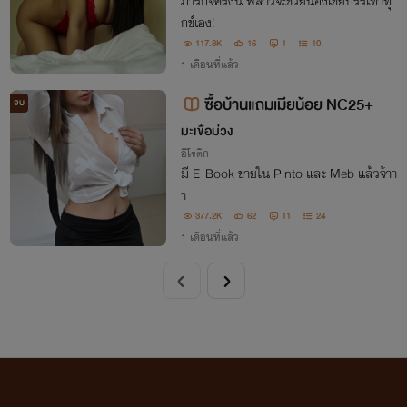
ภารกิจครั้งนี้ พี่สาวจะช่วยน้องเขยบรรเทาทุ
กข์เอง!
117.8K
16
1
10
1 เดือนที่แล้ว
ซื้อบ้านแถมเมียน้อย NC25+
จบ
มะเขือม่วง
อีโรติก
มี E-Book ขายใน Pinto และ Meb แล้วจ้าา
า
377.2K
62
11
24
1 เดือนที่แล้ว