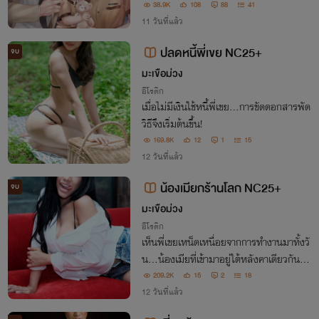
นมีใช้ไปตลอดจนกว่าฉันจะเบื่อ"
38.9K
108
88
41
11 วันที่แล้ว
ปลดหนี้พี่เขย NC25+
จบ
มะเขือม่วง
อีโรติก
เมื่อไม่มีเงินใช้หนี้พี่เขย...การขัดดอกสารพัด
วิธีจึงเริ่มต้นขึ้น!
169.8K
12
1
15
12 วันที่แล้ว
น้องเมียกร้านโลก NC25+
จบ
มะเขือม่วง
อีโรติก
เห็นพี่เขยเหน็ดเหนื่อยจากการทำงานมาทั้งวั
น...น้องเมียที่เข้ามาอยู่ใต้หลังคาเดียวกันจึง
ต้องรีบหาวิธีช่วยผ่อนคลาย!
209.2K
15
2
18
12 วันที่แล้ว