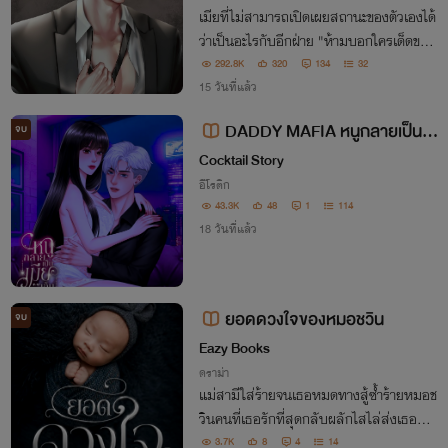
เมียที่ไม่สามารถ​เปิดเผย​สถานะของตัวเองได้
ว่าเป็นอะไรกับอีกฝ่าย "ห้ามบอกใครเด็ดขาด
ว่าเธอคือเมียของฉัน" "จ้ะ คุณอัศวิน​ ปัทจะไ
292.8K
320
134
32
ม่บอกใคร"
15 วันที่แล้ว
DADDY MAFIA หนูกลายเป็นเมี
จบ
ยเก็บป๊ะป๋ามาเฟีย
Cocktail Story
อีโรติก
43.3K
48
1
114
18 วันที่แล้ว
ยอดดวงใจของหมอชวิน
จบ
Eazy Books
ดราม่า
แม่สามีใส่ร้ายจนเธอหมดทางสู้ซ้ำร้ายหมอช
วินคนที่เธอรักที่สุดกลับผลักไสไล่ส่งเธอออ
กจากชีวิตอย่างไม่ไยดี ในวันที่หัวใจแหลกสล
3.7K
8
4
14