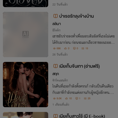
าย รินรดาพบว่าตั้งท้องลูกเขา เธอจึงเลือกที่
22 วันที่แล้ว
จะอุ้มท้องหนีคนใจร้าย
บำเรอรักลุงข้างบ้าน
จบ
ลลินา
อีโรติก
เขาขยับร่างลงต่ำเพื่อมอบสัมผัสที่เธอไม่เคย
ได้รับมาก่อน ก่อนจะแยกเรียวขาของเธอออก
ช้าๆธนาฝังใบหน้าลงที่จุดอ่อนไหวที่สุดของเ
686
0
0
13
ธอ ลิ้นร้อนของเขาตวัดเลียและกดเน้นลงบน
26 วันที่แล้ว
จุดไวสัมผัสที่กำลังขยายตัวด้วยความตื่น
เมียเก็บจีนเทา (อ่านฟรี)
สฤก
รักโรแมนติก
ในคืนที่เธอกำลังตั้งครรภ์ กลับเป็นคืนเดียว
กับเขาที่กำลังจะแต่งงานกับผู้หญิงอีกคน....
9.0K
10
1
25
1 เดือนที่แล้ว
เมียเก็บสาวใช้ (มี E-book)