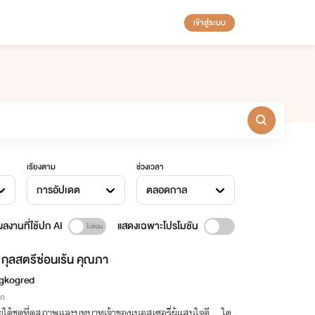
เข้าสู่ระบบ
เรียงตาม
ช่วงเวลา
การอัปเดต
ตลอดกาล
ลงานที่ใช้ปก AI
แสดงเฉพาะโปรโมชัน
กุลสตรีซ่อนเร้น คุณภา
gkogred
ิก
ใต้ชุดที่ดูสุภาพและบทบาทเจ้าของเนอสเซอรี่ผู้แสนใจดี... ใค