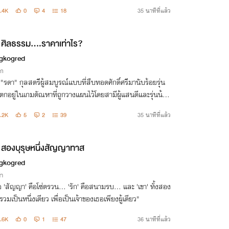
หน่ารัก' ผู้ซื่อสัตย์ในกรงรักที่ไม่มีวันหนีพ้น!"
.4K
0
4
18
35 นาทีที่แล้ว
ศิลธรรม....ราคาเท่าไร?
gkogred
ิก
อ "รดา" กุลสตรีผู้สมบูรณ์แบบที่สืบทอดศักดิ์ศรีมานับร้อยรุ่น
ตกอยู่ในเกมตัณหาที่ถูกวางแผนไว้โดยสามีผู้แสนดีและรุ่นน้อง
สุดแสบ ท่ามกลางกำแพงศีลธรรมที่กำลังพังทลาย และโลกใต้
.2K
5
2
39
35 นาทีที่แล้ว
ี่จ้องจะกลืนกินเ
สองบุรุษหนึ่งสัญญาทาส
gkogred
่า
่อ 'สัญญา' คือโซ่ตรวน... 'รัก' คือสนามรบ... และ 'เขา' ทั้งสอง
รวมเป็นหนึ่งเดียว เพื่อเป็นเจ้าของเธอเพียงผู้เดียว"
.6K
0
1
47
36 นาทีที่แล้ว