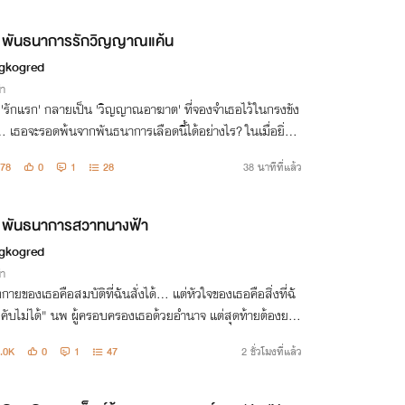
พันธนาการรักวิญญาณแค้น
gkogred
่า
อ 'รักแรก' กลายเป็น 'วิญญาณอาฆาต' ที่จองจำเธอไว้ในกรงขัง
.. เธอจะรอดพ้นจากพันธนาการเลือดนี้ได้อย่างไร? ในเมื่อยิ่งห
. เขายิ่งผูกมัด และยิ่งรัก... เขายิ่งทำลาย!"
78
0
1
28
38 นาทีที่แล้ว
พันธนาการสวาทนางฟ้า
gkogred
่า
งกายของเธอคือสมบัติที่ฉันสั่งได้... แต่หัวใจของเธอคือสิ่งที่ฉั
งคับไม่ได้" นพ ผู้ครอบครองเธอด้วยอำนาจ แต่สุดท้ายต้องยอ
ทุกอย่างเพื่อเริ่มต้น ให้กับความรัก
.0K
0
1
47
2 ชั่วโมงที่แล้ว