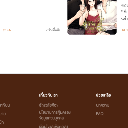
รักวัย
" หึ
นยำเ
ทั้
55
2 วันที่แล้ว
1
แค่น
เกี่ยวกับเรา
ช่วยเหลือ
กเขียน
ธัญวลัยคือ?
บทความ
นโยบายการคุ้มครอง
ิยาย
FAQ
ข้อมูลส่วนบุคคล
ุ๊ก
เงื่อนไขและข้อตกลง