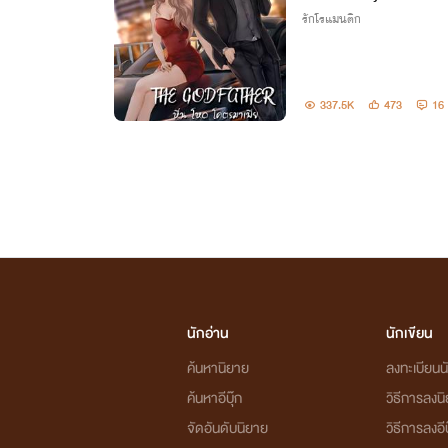
รักโรแมนติก
337.5K
473
16
นักอ่าน
นักเขียน
ค้นหานิยาย
ลงทะเบียนนั
ค้นหาอีบุ๊ก
วิธีการลงน
จัดอันดับนิยาย
วิธีการลงอีบ