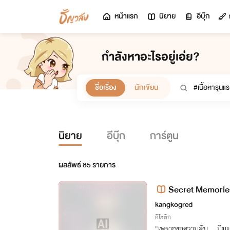
หน้าแรก
นิยาย
อีบุ๊ก
กำลังหาอะไรอยู่เอ่ย?
ชื่อเรื่อง
นักเขียน
นิยาย
อีบุ๊ก
การ์ตูน
ผลลัพธ์
85
รายการ
Secret Memories 
kangkogred
อีโรติก
"เพราะทุกความลับ... มีม