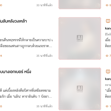
มืดมิดที่สุด เมื่อ 'ส้ม' เพื่อนสนิทเพีย
น้อย
30
33 นาทีที่แล้ว
5
มลับหลังวงเหล้า
จบ
kan
อีโรต
ปลี่ยนคืนหฤหรรษ์ให้กลายเป็นความบาป เ
เมื่
ยเหลือของแฟนสาวถูกกลบด้วยแรงราคะจ
ต้อง
ามคืน... กำลังจะกลายเป็นรักที่ขมขื่นไ
สาว
24
35 นาทีที่แล้ว
7
ดินท
นางเอกเบอร์ หนึ่ง
จบ
kan
ดราม
ดี แต่เบื้องหลังคือปีศาจที่เหยียดหยาม
"เมื
รัก เมื่อ 'นลิน' ดาราอันดับ 1 บังอาจเ
ต้อง
ขีดสุด นรกขุมที่ลึกที่สุดจึงถูกเปิดออ
33
35 นาทีที่แล้ว
1