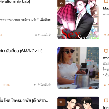
elationship Lab)
จบ
5+เ
Ma
อีโรต
ทดลองสถานการณ์ความรัก” เพื่อศึกษ
31
8 ชั่วโมงที่แล้ว
8
 ผัวเถื่อน (SM/NC21+)
wor
อีโรต
ใครท
นฉัน
86
11 ชั่วโมงที่แล้ว
7
่น โหด โคตรมาเฟีย (เซ็กส์ซาดิส
จบ
หวา
โคต