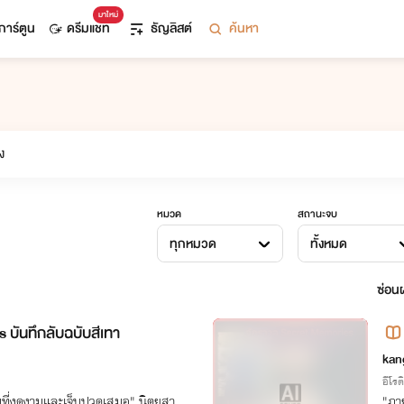
มาใหม่
การ์ตูน
ดรีมแชท
ธัญลิสต์
ค้นหา
หมวด
สถานะจบ
ทุกหมวด
ทั้งหมด
ซ่อนผ
บันทึกลับฉบับสีเทา
kan
อีโรต
ุมที่งดงามและเจ็บปวดเสมอ" นิตยสา
"ภาย