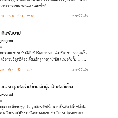
ู้ว่าอดีตของเธอร้อนแรงเพียงใด"
.8K
0
1
33
32 นาทีที่แล้ว
เดิมพันบาป
gkogred
ิก
ะความเมาบวกกับอีโก้ ทำให้เขาตกลง 'เดิมพันบาป' จนคู่หมั้น
ตรีสาวบริสุทธิ์ต้องเสี่ยงเข้าสู่การถูกย่ำยีและวงสวิงกิ้ง... เธอ
ด็ดเดี่ยวและใจแข็งพอกับบททดสอบนี้หรือไม่?
.5K
1
0
15
33 นาทีที่แล้ว
กรงรักกุลสตรี เปลี่ยนเมียผู้ดีเป็นสัตว์เลี้ยง
gkogred
ิก
่อกุลสตรีที่ชอบดูถูกผัว ถูกดัดนิสัยให้กลายเป็นสัตว์เลี้ยงใต้ปล
อ สลัดคราบผู้ดีมาเปลือยกายคลานเข่า รับบท 'น้องหวานหมา