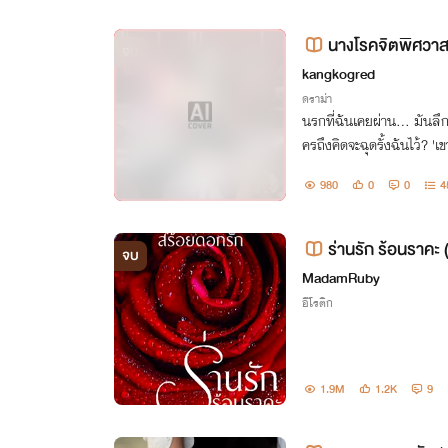
นางโรคจิตพิศวา
จบ
kangkogred
ดราม่า
นรกที่ฉันเคยผ่าน... มันล
ครถึงคิดจะฉุดรั้งฉันไว้? 'เขา' จะเป็นผู้ปลดปล่อย หรือจะเป็นคนที่จ
ะต้องจมดิ่งลงไปพร้อมกัน.
980
0
0
4
ร่านรัก ร้อนราคะ
จบ
MadamRuby
อีโรติก
1.9M
1.2K
9