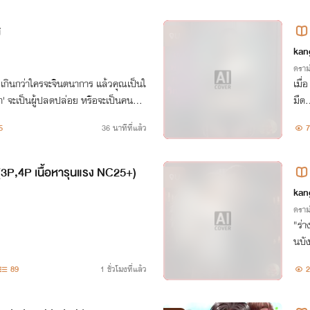
ส
จบ
kan
ดราม
ึกเกินกว่าใครจะจินตนาการ แล้วคุณเป็นใ
เมื่
มืด.
.. มาค้นหาความจริงในนรกนี้ไปด้วยกัน
นี..
5
36 นาทีที่แล้ว
7
 (3P,4P เนื้อหารุนแรง NC25+)
จบ
kan
ดราม
"ร่า
นบั
มสละ
89
1 ชั่วโมงที่แล้ว
2