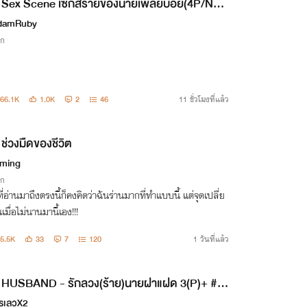
Sex Scene เซ็กส์ร้ายของนายเพลย์บอย(4P/NC2
นื้อหารุนแรง)
damRuby
ิก
66.1K
1.0K
2
46
11 ชั่วโมงที่แล้ว
ช่วงมืดของชีวิต
ming
ิก
ี่อ่านมาถึงตรงนี้ก็คงคิดว่าฉันร่านมากที่ทำแบบนี้ แต่จุดเปลี่ย
เมื่อไม่นานมานี้เอง!!!
5.5K
33
7
120
1 วันที่แล้ว
HUSBAND - รักลวง(ร้าย)นายฝาแฝด 3(P)+ #ไข่
นxไทเกอร์xไทก้าร์
รเลวX2