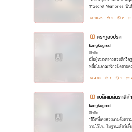
ร"Secret Memories: บันทึกลับฉบับสีเท
รื่องราวสีเทาของทุกคน (สร้
10.2K
2
2
ตระกูลวิปริต
จบ
kangkogred
อีโรติก
เมื่อผู้หมวดสาวสวยดีกรีคร
หยื่อในอาณาจักรปิดตายตระ
กระชากทิ้งจนหมดสิ้นเหลือเพ
4.0K
1
1
ระบวนการขัดเกลา
แบล็คเมล์นรกสีด
จบ
kangkogred
อีโรติก
​"ชีวิตที่เคยสวยงามดั่งค
วามไว้ใจ...ในฐานะสัตว์เลี