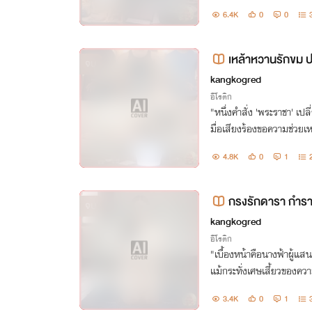
บพร้อมต้องตกลงสู่ขุมนรกที่
6.4K
0
0
งคนเดียวหลอก.
เหล้าหวานรักขม ป
จบ
kangkogred
อีโรติก
"หนึ่งคำสั่ง 'พระราชา' เ
มื่อเสียงร้องขอความช่ว
ากหญิงอื่น ความหวานชั่วข้
4.8K
0
1
ปตลอดกาล"
กรงรักดารา กำราบ
จบ
kangkogred
อีโรติก
"เบื้องหน้าคือนางฟ้าผู้แสน
แม้กระทั่งเศษเสี้ยวของความ
หยียบย่ำน้ำใจแฟนคลับจนถึง
3.4K
0
1
กเพื่อรอต้อน