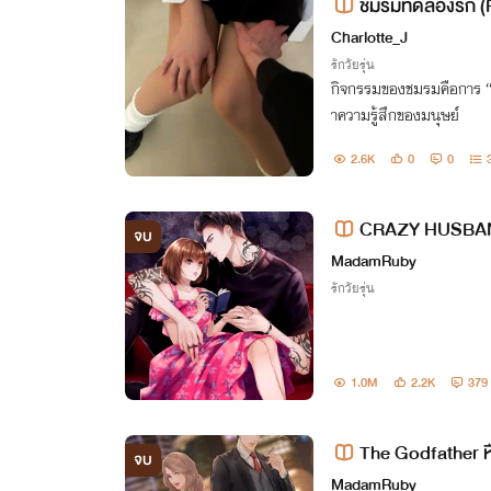
ชมรมทดลองรัก (R
Charlotte_J
รักวัยรุ่น
กิจกรรมของชมรมคือการ “
าความรู้สึกของมนุษย์
2.6K
0
0
CRAZY HUSBAND
จบ
MadamRuby
รักวัยรุ่น
1.0M
2.2K
379
The Godfather หื
จบ
ม์/เนื้อหารุนแรง)
MadamRuby