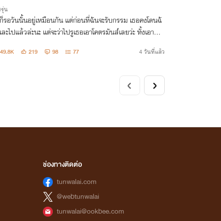
รุ่น
 ก็รอวันนั้นอยู่เหมือนกัน แต่ก่อนที่ฉันจะรับกรรม เธอคงโดนฉั
ละไปแล้วล่ะนะ แต่จะว่าไปรูเธอเอาโคตรมันส์เลยว่ะ ทั้งเอามัน
งคับแน่น ตอนฉันกระแทกนะ ตอดหนุบหนับ โคตรเสียวเลย อ๊าส์
49.8K
219
98
77
4 วันที่แล้ว
ึกถึงก็... "
ช่องทางติดต่อ
tunwalai.com
@webtunwalai
tunwalai@ookbee.com