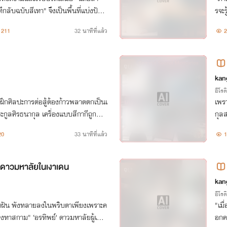
า" จึงเป็นพื้นที่แบ่งปันเ
รจะร
างจากเค้าโครงเรื่องจริง)
211
32 นาทีที่แล้ว
2
จบ
kan
อีโรต
ูฝึกศิลปะการต่อสู้ต้องก้าวพลาดตกเป็นเ
เพรา
กูลศิรธนากุล เครื่องแบบสีกากีถูกฉีก
กุลส
ียงเรือนร่างเปลือยเปล่าที่ต้องเข้าสู่ก
จะเ
20
33 นาทีที่แล้ว
1
ำดาวมหาลัยในเงาเดน
จบ
kan
อีโรต
วามฝัน พังทลายลงในพริบตาเพียงเพราะค
"เมื
้ยงทาสกาม"​ ‘อรทิพย์' ดาวมหาลัยผู้เพีย
อกค