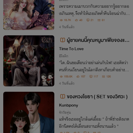
เพราะความเมาบวกกับความอยากรู้อยากลอ
งเกินเหตุ..จึงทำให้เธอเกิดค่ำคืนร้อนฉ่ากับค
นแปลกหน้า (ซึ่งเขาคนนั้น..ก็คือท่านประธา
18.7K
43
21
61
นคนใหม่ของเธอนั่นเอง!)
4 วันที่แล้ว
ผู้ชายคนนี้คุณหนูมาเฟียจองแล้
ว [เซตมาเฟียรุ่นลูก] NC25+++[เจโ
Time To Love
รม+ไดอาน่า] กินดุ เก็บทรง คลั่ง เย็น
อีโรติก
“ได..ฉันขอเตือนว่าอย่าเล่นกับไฟ! เธอคิดว่า
ชา
คนที่วนเวียนอยู่ในโลกสีเทาเกือบดำอย่างมัน
จะเป็นคนดี?”
159.6K
157
117
126
4 วันที่แล้ว
ของหวงโยธา ( SET ของวิศวะ )
Kunbpony
รักวัยรุ่น
แท้จริงเธออยู่ใกล้แค่เอื้อม " ถ้าพี่ช่างสังเกต
อีกนิดคงได้เลื่อนสถานะตั้งนานแล้ว "