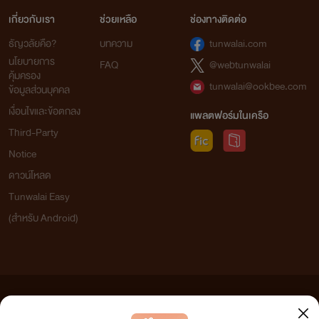
เกี่ยวกับเรา
ช่วยเหลือ
ช่องทางติดต่อ
ธัญวลัยคือ?
บทความ
tunwalai.com
นโยบายการ
FAQ
@webtunwalai
คุ้มครอง
tunwalai@ookbee.com
ข้อมูลส่วนบุคคล
เงื่อนไขและข้อตกลง
แพลตฟอร์มในเครือ
Third-Party
Notice
ดาวน์โหลด
Tunwalai Easy
(สำหรับ Android)
ข้อความที่ท่านได้อ่านจากเว็บไซต์นี้เกิดจากการเขียนโดยสาธารณชนและเผยแพร่โดยอัตโนมัติ ผู้ดูแล