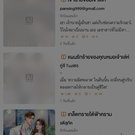
pansing999@gmail.com
รักโรแมนติก
เขา เจ้านายผู้เย็นชา แต่เก็บซ่อนความรักเอาไ
ว้ในใจมาเนิ่นนาน เธอ เลขาสาวที่ไม่มีทางเลื
อก ต้องกลับมาทำงานกับคนที่เคยเป็นศัตรู
18
0
0
0
จากการหยอกล้อในวัยเรียน สู่อีกครั้งที่ต้องเ
5 วันที่แล้ว
ผชิญหน้ากับความจริง ว่าความสัมพัน
แผนรักร้ายของคุณหมอเจ้าเล่ห์
จบ
ทู่จึ Tuzi85
Y
เมื่อ 'ความผิดพลาด' ในคืนนั้น เปลี่ยนคู่ปรับ
ตลอดกาลให้กลายเป็นคู่ชีวิต!
1.4K
0
1
24
7 วันที่แล้ว
เกล็ดทรายใต้ฟ้าคราม
รตีสุภัค
รักโรแมนติก