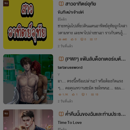
สาวอาทิตย์อุทัย
จบ
ขันทีเฒ่าเจ้าเล่ห์
อีโรติก
ชายหนุ่มไปเที่ยวดินแดนอาทิตย์อุทัยถูกใจสา
วตามทาง เลยพาไปถ่างขาเอา ราวกับคนรู้จัก
กันมานาน
440
0
0
17
2 วันที่แล้ว
(PWP) แฟ้มลับด็อกเตอร์เบต้าที่
ถูกอีนิกม่าตีตรา
tartarussword
Y
อา... ตรงนี้หรือเปล่านะ? หรือต้องกัดแรง
ๆ... คอคุณหวานชะมัด ขอโทษนะ... ผมเพิ่ง
ทำพันธะครั้งแรก เลยทำไม่คล่องน่ะ เอาเป็น
1.1K
1
1
13
ว่ากัดเยอะๆ น่าจะถูกสักจุด อยากให้คุณสอน
2 วันที่แล้ว
ผมจังด็อกเตอร์ แต่คนที่ผมต้องกัดคือคุณน่ะ
ค่ำคืนนั้นของฉันและท่านประธาน
จบ
สิ
ขา
Time To Love
อีโรติก