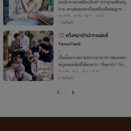
เธอเข้าหาเขาเหมือนนักล่า ทว่ามุกแค่ขั้นอนุ
บาล เขาแค่ยอมตกเป็นเหยื่อ เพื่อล่อลูกหนูจ
อมซุ่มซ่ามมาตกหลุมกับดักอีกที
10.9K
69
71
30
7 วันที่แล้ว
แก๊งหมาป่าปะทะแฝดสี่
TamooTamii
Y
เป็นเรื่องราวความรักกวนๆน่ารักๆของเหล่า
หนุ่มหล่อเข้มที่ได้ฉายาว่า "สี่หมาป่า" กับแก๊
ง"แฝดสี่" หน้าหวานละมุนที่นิสัยต่างกันสุด
2.9K
0
0
22
ขั้ว ที่ใช้ชีวิตอยู่ในรั้วมหาลัยเดียวกัน
8 วันที่แล้ว