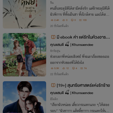
จีน
คนอื่นทะลุมิติได้สามีคลั่งรัก แต่ข้าทะลุมิติได้
ผัวพิการ ที่ทั้งเย็นชา ทั้งใกล้ตาย และได้สมบั
ติเป็นจวนร้าง โชคดีที่ข้ามี ตาทิพย์ มองทะลุ
2.4K
0
0
103
มองทะลุได้ทั้งคน ทั้งชะตา และมองเห็นควา
20 ชั่วโมงที่แล้ว
มลับที่ซ่อนอยู่ทุกอย่างไ
มี ebook ค่า แด่รักในห้วงอารม
ณ์สุนทรีย์
คุณแสนดี 🍒 | Khunsaendee
รักวัยรุ่น
ช่วยบอกพี่หน่อยสิเฟย์ พี่จะเอาเรื่องของเธอ
ออกจากหัวของพี่ได้ยังไง
5.3K
12
4
74
22 ชั่วโมงที่แล้ว
[19+] สุนทรียศาสตร์แห่งรักร้าย
คุณแสนดี 🍒 | Khunsaendee
อีโรติก
“เรียกผัวหน่อย เดี๋ยวกระแทกแรง ๆ ให้สอง
รอบ” “ผัวขาาาา แด๊ดดี้ขาาาา กระแทกให้เฟร