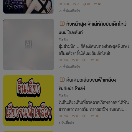
มแรง ๆ หน่อยค่ะ” “อึกก ต้องให้หลงจนตาย
1.8K
7
28
63
ก่อนใช่ไหม ถึงจะพอใจ”
22 ชั่วโมงที่แล้ว
หัวหน้าสุดเจ้าเล่ห์กับยัยเด็กใหม่
จบ
มันนี่ โกลเด้นท์
อีโรติก
ซุ่มซ่ามนัก... ก็ต้องโดนบทลงโทษสุดพิเศษ เ
ตรียมตัวขาสั่นได้เลยยัยเด็กใหม่!
185
0
0
16
22 ชั่วโมงที่แล้ว
คืนเดียวเสียวจนฟ้าเหลือง
ขันทีเฒ่าเจ้าเล่ห์
อีโรติก
ในคืนเดียวเดินเที่ยวตลาดเกิดพลาดท่าได้ฟัน
สาวหลากหลายวัย หลายอาชีพ จนแทบเอาชี
วิตไม่รอด
725
0
0
15
1 วันที่แล้ว