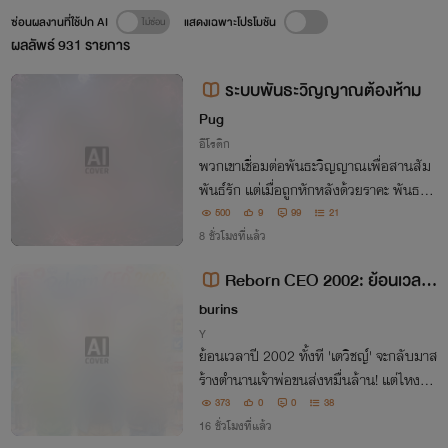
ซ่อนผลงานที่ใช้ปก AI
แสดงเฉพาะโปรโมชัน
ผลลัพธ์
931
รายการ
ระบบพันธะวิญญาณต้องห้าม
Pug
อีโรติก
พวกเขาเชื่อมต่อพันธะวิญญาณเพื่อสานสัม
พันธ์รัก แต่เมื่อถูกหักหลังด้วยราคะ พันธวิ
ญญาณต้องห้ามจึงก่อกำเนิดเพื่อล้างแค้นแ
500
9
99
21
ละทวงคืนสิ่งที่เป็นของเขากลับคืนมา
8 ชั่วโมงที่แล้ว
Reborn CEO 2002: ย้อนเวลา
มาเป็นเจ้าสัว (แต่ดันมีแฟนสองค
burins
น!?)
Y
ย้อนเวลาปี 2002 ทั้งที 'เตวิชญ์' จะกลับมาส
ร้างตำนานเจ้าพ่อขนส่งหมื่นล้าน! แต่ไหงภา
รกิจปั้นธุรกิจถึงยากกว่าสับรางรถไฟ? ระหว่
373
0
0
38
าง 'ข้าวปั้น' หนุ่มซื่อขี้อ้อน กับ 'เฟิร์ส' คุณห
16 ชั่วโมงที่แล้ว