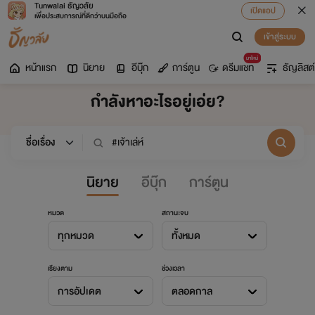
Tunwalai ธัญวลัย
เปิดแอป
เพื่อประสบการณ์ที่ดีกว่าบนมือถือ
เข้าสู่ระบบ
มาใหม่
หน้าแรก
นิยาย
อีบุ๊ก
การ์ตูน
ดรีมแชท
ธัญลิสต์
กำลังหาอะไรอยู่เอ่ย?
นิยาย
อีบุ๊ก
การ์ตูน
หมวด
สถานะจบ
ทุกหมวด
ทั้งหมด
เรียงตาม
ช่วงเวลา
การอัปเดต
ตลอดกาล