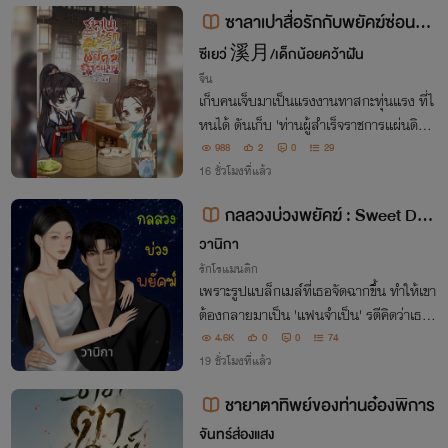
นูตัวแสบ งานนี้เจ้าสัวจะเลือก
ซาลาเปาสื่อรักกับพยัคฆ์ซ่อนลา
ย
ซีเยว่ 溪月/เด็กน้อยคว้าฝัน
จีน
เก็บคนเจ็บมาเป็นแรงงานทาสกะทุ่นแรง ที่ไ
หนได้ ดันเก็บ 'ท่านผู้สำเร็จราชการแผ่นดิน'
ตัวร้ายมาไว้ในบ้าน ซาลาเปาในซึ้งยังไม่ทันสุ
988
2
0
29
กดี ใต้เท้าคนดีก็จ้องจะงาบแม่ค้าเสียแล้ว!
16 ชั่วโมงที่แล้ว
กลลวงบ่วงพยัคฆ์ : Sweet Dec
eption
วานิกา
รักโรแมนติก
เพราะรูปแบล็กเมล์ที่เธอจัดฉากขึ้น ทำให้เขา
ต้องกลายมาเป็น 'แฟนจำเป็น' รตีคิดว่าเธอคุ
มเกมอยู่... โดยไม่รู้เลยว่า เสือร้ายอย่างวิน
4.6K
0
0
74
กำลังรอเวลา 'ตะครุบ' และเหยื่อรายนี้จะไม่มี
19 ชั่วโมงที่แล้ว
วันได้หนีออกจากกรงของเขาไปตลอด
ชายาตาทิพย์ของท่านอ๋องพิการ
จันทร์ส่องแสง