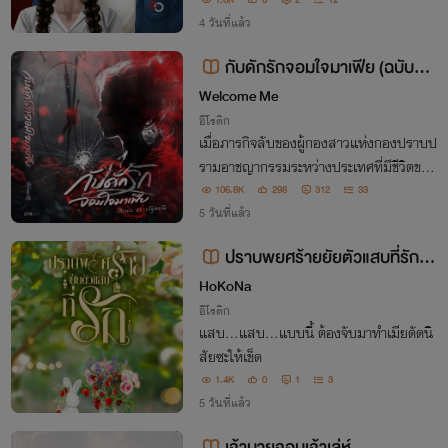
1.6K
0
2
12
4 วันที่แล้ว
กับดักรักจอมใจมาเฟีย (ฉบับรีไร
ท์) จบแล้ว
Welcome Me
อีโรติก
เมื่อภารกิจลับของผู้กองสาวแห่งกองปราบป
รามอาชญากรรมระหว่างประเทศที่มีชีวิตของ
น้องสาวเป็นเดิมพัน เธอจะต้องเอาตัวเองเข้า
106.8K
298
312
33
ไปสืบข้อมูลในถิ่นของมาเฟียจอมเจ้าเล่ห์ เธ
5 วันที่แล้ว
อจะต้องเอาตัวรอดและปิดคดีนี้ได้หรือไม่....
ปราบพยศร้ายยัยตัวแสบที่รัก N
C25++ ( พี่อาทิตย์ & น้องชะเอม )
HoKoNa
อีโรติก
แสบ…แสบ…แบบนี้ ต้องจับมาทำเมียดัดนิ
สัยซะให้เข็ด
1.4K
0
1
3
5 วันที่แล้ว
เจ้านายจอมเจ้าเล่ห์