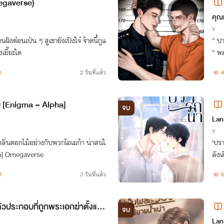
egaverse)
คุณ
Y
ฝังต๋อนเป๋น ๆ สูเขายังเปิงใจ๋ จ้าดนี้กูแ
" ปา
งเยี๊ยะใด
" พอ
3
2 วันที่แล้ว
4
ม้ [Enigma ~ Alpha]
จบ
Lan
Y
ีกลิ่นดอกไม้อย่างกับพวกโอเมก้า น่าสนใ
'ปรารถนา' พบกับจุดเปลี่ย
lpha] Omegaverse
ลังเ
ตรว
7
3 วันที่แล้ว
5
ัวประกอบที่ถูกพระเอกฆ่าตั้งแต่
จบ
𝒔𝒆)
ave
Lan