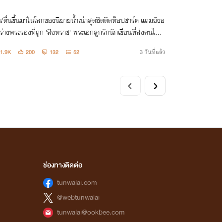
น'ตื่นขึ้นมาในโลกของนิยายน้ำเน่าสุดฮิตติดท็อปชาร์ต แถมยังอ
นร่างพระรองที่ถูก 'สิงหราช' พระเอกลูกรักนักเขียนที่ส่งคนไป
้ายจนพิการตลอดชีวิตในตอนจบ แต่...ทำไมเรื่องราวมันถึงกลั
1.9K
200
132
52
3 วันที่แล้ว
ปัตรอย่างนี้!?
ช่องทางติดต่อ
tunwalai.com
@webtunwalai
tunwalai@ookbee.com