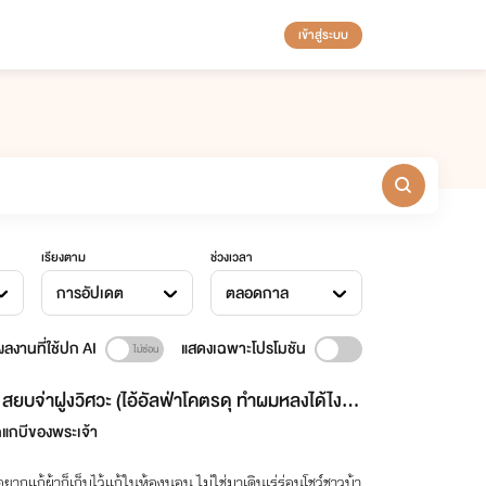
เข้าสู่ระบบ
เรียงตาม
ช่วงเวลา
การอัปเดต
ตลอดกาล
ลงานที่ใช้ปก AI
แสดงเฉพาะโปรโมชัน
สยบจ่าฝูงวิศวะ (ไอ้อัลฟ่าโคตรดุ ทำผมหลงได้ไงวะ)
E-Book.
กแกบีของพระเจ้า
กแก้ผ้าก็เก็บไว้แก้ในห้องนอน ไม่ใช่มาเดินเร่ร่อนโชว์ชาวบ้า