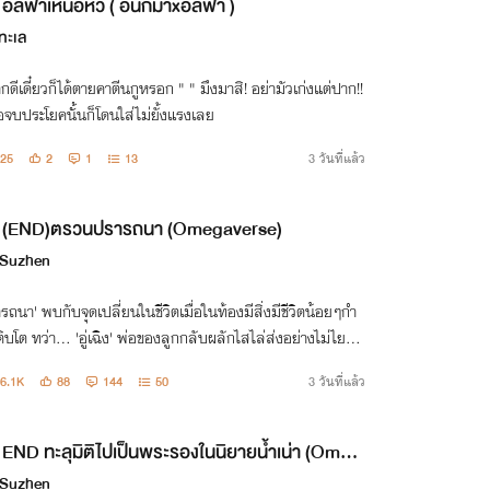
อัลฟ่าเหนือหัว ( อีนิกม่าxอัลฟ่า )
ทะเล
กดีเดี๋ยวก็ได้ตายคาตีนกูหรอก " " มึงมาสิ! อย่ามัวเก่งแต่ปาก!!
จบประโยคนั้นก็โดนใส่ไม่ยั้งแรงเลย
25
2
1
13
3 วันที่แล้ว
(END)ตรวนปรารถนา (Omegaverse)
Suzhen
นในชีวิตเมื่อในท้องมีสิ่งมีชีวิตน้อยๆกำ
ติบโต ทว่า... 'อู่เฉิง' พ่อของลูกกลับผลักไสไล่ส่งอย่างไม่ไยดี #
นปรารถนา
6.1K
88
144
50
3 วันที่แล้ว
END ทะลุมิติไปเป็นพระรองในนิยายน้ำเน่า (Omeg
rse)
Suzhen