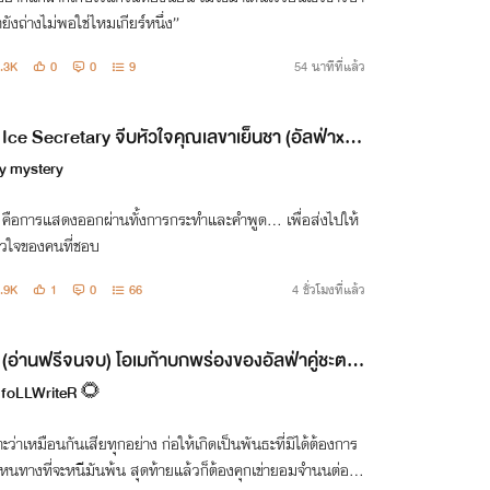
ยังถ่างไม่พอใช่ไหมเกียร์หนึ่ง”
.3K
0
0
9
54 นาทีที่แล้ว
Ice Secretary จีบหัวใจคุณเลขาเย็นชา (อัลฟ่าxโอเ
า)
y mystery
’ คือการแสดงออกผ่านทั้งการกระทำและคำพูด... เพื่อส่งไปให้
หัวใจของคนที่ชอบ
.9K
1
0
66
4 ชั่วโมงที่แล้ว
(อ่านฟรีจนจบ) โอเมก้าบกพร่องของอัลฟ่าคู่ชะตา |
egaverse
foLLWriteR 🌻
ะว่าเหมือนกันเสียทุกอย่าง ก่อให้เกิดเป็นพันธะที่มิได้ต้องการ
ีหนทางที่จะหนีมันพ้น สุดท้ายแล้วก็ต้องคุกเข่ายอมจำนนต่อโช