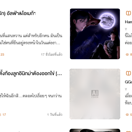
้รัก) อัลฟ่า&โอเมก้า
Han
Y
นที่แสนหวาน แต่สำหรับอีกคน มันเป็น
นี่ไ
ม่ใช่คนที่ยืนอยู่ตรงหน้าในวันแต่งงาน แ
ค่อย
เลือก ทั้งแค้นและเกลียดที่ถูกสลับตัวเจ้า
และ
23
17 ชั่วโมงที่แล้ว
8
ะ!”
้งท้องลูกอินิกม่าต้องออกไข่ [อิ
GG
Y
ข่ให้ฉันอีกสิ...คลอดไปเรื่อยๆ จนกว่าน
เมื่
ท็อป
มหว
17
1 วันที่แล้ว
5