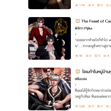
1.7K
0
0
The Feast of Cas
erse]
พิจิกา Pijika
Y
"เธออยากทำอะไรก็ทำไป แ
น"....จากเมนูชั่วคราวสู่
จสุดท้ายของชีวิต
95
0
0
8
โอเมก้าในหมู่บ้า
สลันบอง
Y
ฟีเอลได้รู้จักกับหมาป่าเร่
วอยู่กับหิมะ ฟีเอลแค่อยา
งท้องกลับเป็นตอนเดียวกันที่
5.5K
9
2