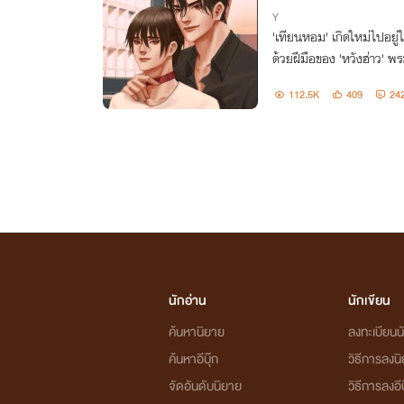
Y
'เทียนหอม' เกิดใหม่ไปอยู
ด้วยฝีมือของ 'หวังฮ่าว' พร
น แต่ทุกสิ่งกลับเปลี่ยนไปเม
112.5K
409
24
นักอ่าน
นักเขียน
ค้นหานิยาย
ลงทะเบียนนั
ค้นหาอีบุ๊ก
วิธีการลงน
จัดอันดับนิยาย
วิธีการลงอีบ