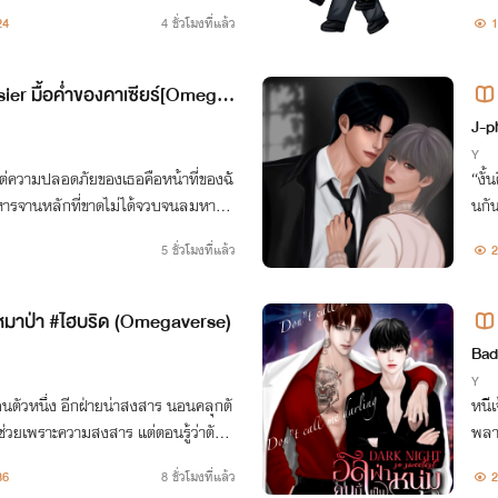
คชะต
24
4 ชั่วโมงที่แล้ว
1
ier มื้อค่ำของคาเซียร์[Omegav
bo
J-p
Y
ต่ความปลอดภัยของเธอคือหน้าที่ของฉั
“งั้
อาหารจานหลักที่ขาดไม่ได้จวบจนลมหายใ
นกัน
5 ชั่วโมงที่แล้ว
2
นหมาป่า #ไฮบริด (Omegaverse)
ที่
Bad
Y
ร่อนตัวหนึ่ง อีกฝ่ายน่าสงสาร นอนคลุกตั
หนีเ
กช่วยเพราะความสงสาร แต่ตอนรู้ว่าตัวเอ
พลาด
ได้รู้ว่าอีกฝ่ายเป็นใคร...
ได้ก
36
8 ชั่วโมงที่แล้ว
2