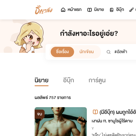
หน้าแรก
นิยาย
อีบุ๊ก
กำลังหาอะไรอยู่เอ่ย?
ชื่อเรื่อง
นักเขียน
นิยาย
อีบุ๊ก
การ์ตูน
ผลลัพธ์
757
รายการ
(มีอีบุ๊ก) ผมถูกไอ
จบ
rse] - PWP
เงาฝน ft. ซามูไรผู้ไร้ดาบ
Y
‘ยูจีน’ ไม่เคยคิดฝันมาก่อนเ