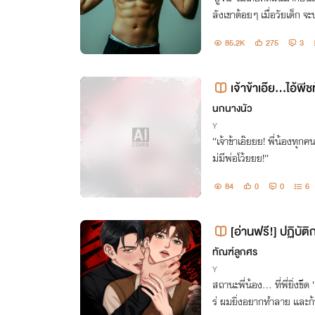
ลังเขาต้อยๆ เมื่อวัยเด็
ยงนี้— วินเซนต์ “อย่าเสียใ
85.2K
275
3
ฮงซวยนั่นเอง”
เจ้าข้าเอ๊ย...ไอ้พีช
นฟรี]
นกนางนัว
Y
“เจ้าข้าเอ๊ยยย! พี่น้องทุก
ม่มีพ่อโว้ยยย!”
84
0
0
6
[อ่านฟรี!] ปฏิบัต
ทัณฑ์ลูกศร
Y
สถานะพี่น้อง... ที่พี่ยิ่งขี
ร่ ผมยิ่งอยากทำลาย และก้