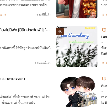
ก จะปรารถนาอยากครอบครองเขามากถึงเพี
น ขา
จไปเลยครับ ผมจะทำให้พี่ลืมไอ้ผัวเก่าเ
11
18 นาทีที่แล้ว
1
ท้องไม่มีพ่อ [อีนิกม่าxอัลฟ่า] [อ่า
จบ
มก้
Lad
Y
คนมาฟังทางนี้ ไอ้พีชลูกร้านคาเฟ่มันท้องไ
‘จีบ
ถึง
4 ชั่วโมงที่แล้ว
1
ิการ ทลายเขตรัก
Om
Sun
Y
ด ‘เส้นแบ่ง’ เพื่อรักษาระยะห่างมากเท่าไห
เพรา
าวข้ามมากเท่านั้นแหละครับ
ไม่ม