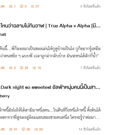
า #เคียงอธิช
.8K
1
0
27
5 ชั่วโมงที่แล้ว
ไหนว่าฉลามไม่กินวาฬ | True Alpha × Alpha [มี E
ok]
hatt
นคืนนี้…พี่ก็ลองมาเป็นของเล่นให้กูดูบ้างเป็นไง กูก็อยากรู้เหมือ
ว่าคนหยิ่ง ๆ แบบพี่ เวลาถูกล่ากลับบ้าง มันจะทนได้สักกี่น้ำ”
.8K
3
25
15
7 ชั่วโมงที่แล้ว
Dark night so sweetest อัลฟ่าหนุ่มคนนี้เป็นสามี
ผมได้มาอย่างไม่ได้ตั้งใจ [อัลฟ่าxโอเมก้า]
berry
จ้าหนี้ยังไงให้ได้สามีมาหนึ่งคน…ในคืนที่วิ่งหนีเจ้าหนี้ ตั้งต้นได้
ตกจากที่สูงลงสู่อ้อมแขนของชายคนหนึ่ง ใครจะรู้ว่าต่อมาเขา
ลายมาเป็นสามีอัลฟ่าที่ตั้งต้นต้องคอยเลี้ยงดู
.9K
41
26
23
14 ชั่วโมงที่แล้ว