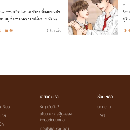
Y
่ในร่างของตัวประกอบที่ตายตั้งแต่บทนำ
'อธิ
ะเอกผู้เย็นชาและฆ่าคนได้อย่างเลือดเย็
ยู่ใ
ื่อได้รับรู้เรื่องราวลึกลับบางอย่าง!?
ทำร
2
56
3 วันที่แล้ว
4
บตาล
เกี่ยวกับเรา
ช่วยเหลือ
กเขียน
ธัญวลัยคือ?
บทความ
นโยบายการคุ้มครอง
ิยาย
FAQ
ข้อมูลส่วนบุคคล
ุ๊ก
เงื่อนไขและข้อตกลง