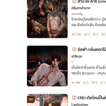
สาป ส่ง ตาย (om
ศรีมหาอำนาจ
สยองขวัญ
จ้าดก่อนกูโดนหยิบปาก กูโดน
ค่เผามึงตังเป๋นคืน มึงจะฮ้อ
1.3K
9
3
อัลฟ่า กลิ่นดอกไ
อาริเบล
Y
เป็นอัลฟ่างั้นเหรอ ทำไมม
จซะจริง [Enigma —A
458
3
0
1
END เกิดใหม่เป็นต
จบ
บทนำ (𝑶𝒎𝒆𝒈𝒂𝒗𝒆𝒓
LanSuzhen