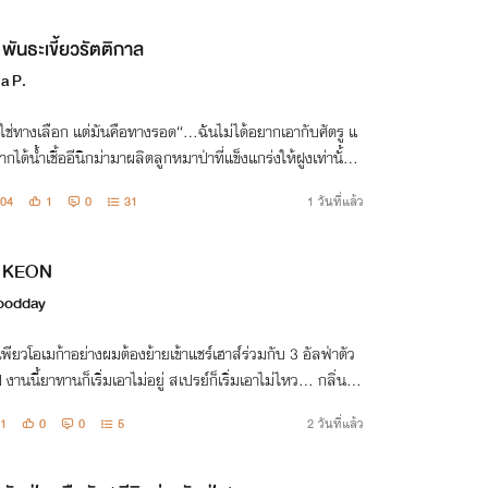
พันธะเขี้ยวรัตติกาล
a P.
ม่ใช่ทางเลือก แต่มันคือทางรอด“…ฉันไม่ได้อยากเอากับศัตรู แ
ากได้น้ำเชื้ออีนิกม่ามาผลิตลูกหมาป่าที่แข็งแกร่งให้ฝูงเท่านั้น
ถ้านายอยากจะพาคนมาถล่มฝูงของลูกเมียตัวเองละก็…ได้น
04
1
0
31
1 วันที่แล้ว
“มาโซระ!…”
KEON
oodday
อเพียวโอเมก้าอย่างผมต้องย้ายเข้าแชร์เฮาส์ร่วมกับ 3 อัลฟ่าตัว
 งานนี้ยาทานก็เริ่มเอาไม่อยู่ สเปรย์ก็เริ่มเอาไม่ไหว... กลิ่นหอ
านที่หลุดออกมา จึงเปลี่ยนบ้านพักให้กลายเป็นสมรภูมิรัก
1
0
0
5
2 วันที่แล้ว