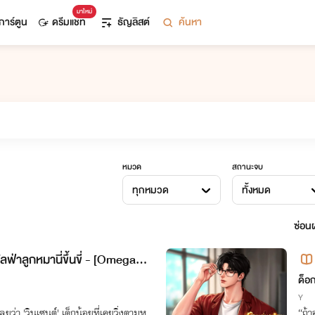
มาใหม่
การ์ตูน
ดรีมแชท
ธัญลิสต์
ค้นหา
หมวด
สถานะจบ
ทุกหมวด
ทั้งหมด
ซ่อนผ
้อัลฟ่าลูกหมานี่ขึ้นขี่ - [Omegave
มี 
ด็อ
Y
ลยว่า 'วินเซนต์' เด็กน้อยที่เคยวิ่งตามห
“ถ้าอยา