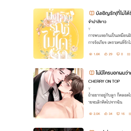
บังเอิญรัก(ที่ไม่ได
จำปาสีขาว
Y
การพบเจอกันเป็นเหมือนฝั
การรังเกียจ เพราะคนที่รักไ
ต่เป็นคนที่เขาไม่ได้เป็นคน
1.6K
29
0
สาว
ไม่มีใครบอกผมว่าตั
นิกม่า x อัลฟ่า]
CHERRY ON TOP
Y
ถ้าอยากอยู่กับลูก ก็คลอดไ
ายจะเลิกคิดไปจากฉัน
2.5K
34
16