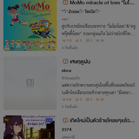
MoMo miracle of love *โมโม่ เ
ด็กน้อย ปาฎิหาริย์แห่งรัก*
*✨Zobia✨ โซเบีย✨
ตลก
คู่ปรับประโรงเรียนระหว่าง "โมโม่น้อย"&"ครู
ฟรุ๊ตตี้น้อย" รวมกลุ่มแก๊ง ไม่ว่าจะไปที่ไหนก็
ทำแต่เรื่องให้ต้องปวดหัว ความสนุกสนานก
115
0
0
28
ลายเป็นความวุ่นวาย อยู่ๆจากเด็กเก็บขยะกล
4 วันที่แล้ว
ายเป็นคุณหนูลูกมหาเศรษฐี เสือติดปีก
เศษฤดูฝน
elora
รักโรแมนติก
แด่ความรักความอบอุ่นในพื้นที่ปลอดภัยฉบั
บเด็กโรงเรียนประจำกลางหุบเขา "มึงอยากก
ลับไปแก้ไขอะไรมากที่สุดในชีวิตวะ?" จิตวิญ
216
0
0
26
ญาณในวัย 31 ปี ย้อนมิติเวลากลับมารักษา
5 วันที่แล้ว
พรของตัวเองในร่างนักเรียนม.ปลาย
เกิดใหม่เป็นตัวร้ายโหลยๆแล้วทำ
จบ
ไม? ผมจะช่วยน้องนางเอก(อวย)ของ
2374
ผมเอง!!
แฟนตาซี