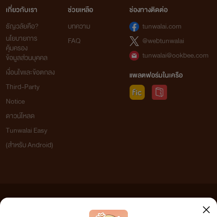
เกี่ยวกับเรา
ช่วยเหลือ
ช่องทางติดต่อ
ธัญวลัยคือ?
บทความ
tunwalai.com
นโยบายการ
FAQ
@webtunwalai
คุ้มครอง
tunwalai@ookbee.com
ข้อมูลส่วนบุคคล
เงื่อนไขและข้อตกลง
แพลตฟอร์มในเครือ
Third-Party
Notice
ดาวน์โหลด
Tunwalai Easy
(สำหรับ Android)
ข้อความที่ท่านได้อ่านจากเว็บไซต์นี้เกิดจากการเขียนโดยสาธารณชนและเผยแพร่โดยอัตโนมัติ ผู้ดูแล
เว็บไซต์แห่งนี้ไม่ได้เห็นด้วยและไม่ขอรับผิดชอบต่อข้อความใดๆ ทั้งสิ้น ดังนั้นผู้อ่านทุกท่านโปรดใช้