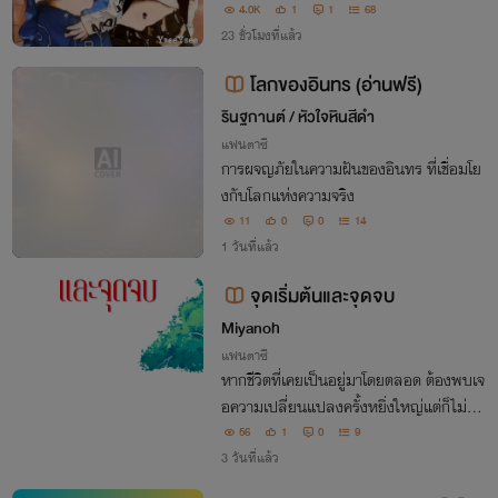
ห้นักแข่งสาว N0.1… “อันดา” ย้ายทีม…มา
4.0K
1
1
68
ช่วยเหลือเธอ แต่ทว่า…ทั้งสองสาวกลับเป็
23 ชั่วโมงที่แล้ว
น…คู่แข่งกัน แล้ว…อันดาจะยอมช่วยเวนิ
โลกของอินทร (อ่านฟรี)
ส...เหรอ?
รินฐกานต์ / หัวใจหินสีดำ
แฟนตาซี
การผจญภัยในความฝันของอินทร ที่เชื่อมโย
งกับโลกแห่งความจริง
11
0
0
14
1 วันที่แล้ว
จุดเริ่มต้นและจุดจบ
Miyanoh
แฟนตาซี
หากชีวิตที่เคยเป็นอยู่มาโดยตลอด ต้องพบเจ
อความเปลี่ยนแปลงครั้งหยิ่งใหญ่แต่ก็ไม่สา
มารถรู้ได้เลยว่าความเปลี่ยนแปลงนั้นจะนำไ
56
1
0
9
ปสู่ความโชคดี หรือ ความโชคร้าย แต่มันจะเ
3 วันที่แล้ว
ปลี่ยนชีวิตนั้นไปตลอดกาล