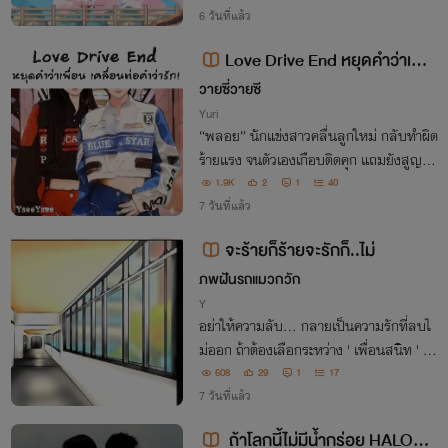
6 วันที่แล้ว
Love Drive End หยุดคำว่าเพื่อ
น เคลื่อนต่อคำว่ารัก! (NC18+++)
วายซี่วายซี
Yuri
“พลอย” นักแข่งสาวคลื่นลูกใหม่ กลับทำผิด
ร้ายแรง จนตัวเองเกือบติดคุก แถมยังสูญเสี
ยทุกสิ่ง ทั้งครอบครัว และเพื่อนที่สนิทที่สุด!
1.9K
2
1
40
“เอิร์น” นักแข่งดาวรุ่ง เพื่อนสนิทของพลอย
7 วันที่แล้ว
แต่ตอนนี้…แค่…เคย…เป็นเพื่อนสนิท
จะร้ายก็ร้ายจะรักก็..ไม่
ภพฝันรถแมวกวัก
Y
อย่าให้ความลับ... กลายเป็นความรักที่ลบไ
ม่ออก ถ้าต้องเลือกระหว่าง ' เพื่อนสนิท ' ที่เ
ขาแอบรัก หรือ ' คนแปลกหน้า ' ที่มอบรอย
608
29
1
17
จูบอันตรายให้เขาจนลืมไม่ลง
7 วันที่แล้ว
ถ้าโลกนี้ไม่มีน้ำกร่อย HALOCLI