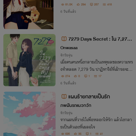
81.0K
294
257
418
6 วันที่แล้ว
7279 Days Secret : ใน 7,279
วันนั้นมีความลับของฉันอยู่ (E-Boo
Onwasaa
k ลงหลังปรับเนื้อหาค่ะ)
รักวัยรุ่น
เมื่อคนคนหนึ่งกลายเป็นเหตุผลของความทร
งจำตลอด 7,279 วัน ปาฏิหาริย์ที่เฝ้ารอจะพ
าหัวใจที่เติบโตขึ้น ไปพบกับความหมายของค
274
0
1
17
วามรักแบบไหน
6 วันที่แล้ว
แผนร้ายกลายเป็นรัก
ภพฝันรถแมวกวัก
รักวัยรุ่น
จากแผนที่วางไว้เพื่อหลอกให้รัก แล้วไงกลา
ยเป็นตัวเองที่เผลอใจ
695
36
1
41