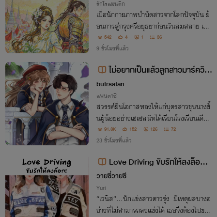
รักโรแมนติก
เมื่อนักกายภาพบำบัดสาวจากโลกปัจจุบัน ย้
อนการสู่กรุงศรีอยุธยาก่อนวันล่มสลาย เธอ
รู้อนาคต… แต่ไม่อาจเปลี่ยนแปลงชะตาแผ่น
542
4
1
36
ดิน สิ่งเดียวที่ทำได้คือ ปกป้องครอบครัวและ
9 ชั่วโมงที่แล้ว
คนที่รัก จากเพลิงสงคราม ￼￼￼￼
ไม่อยากเป็นแล้วลูกสาวมาร์ควิส
ขอเป็นดัชเชสเลยแล้วกัน! My time a
butrsatan
t Galadriel
แฟนตาซี
สวรรค์ยื่นโอกาสทองให้แก่บุตรสาวขุนนางชั้
นผู้น้อยอย่างเฮเซลนัทได้เรียนโรงเรียนเดียว
กับคนที่แอบชอบอย่างคุณชายฟอลคอนผู้เลื่
91.8K
152
126
72
องลือด้านความงาม โอกาสที่สวรรค์มอบให้เ
23 ชั่วโมงที่แล้ว
ด็กสาวตาใสแสนเจ้าเล่ห์จะสามารถคว้ามาได้
Love Driving ขับรักให้ลงล็อก!
ไหม
(NC18+++)
วายซี่วายซี
Yuri
“เวนิส”…นักแข่งสาวดาวรุ่ง มีเหตุผลบางอ
ย่างที่ไม่สามารถลงแข่งได้ เธอจึงต้องไปขอใ