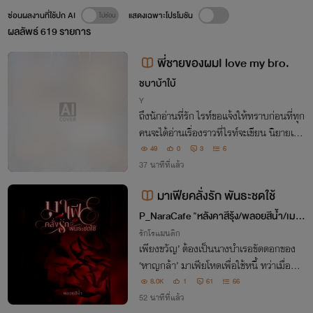
ซ่อนผลงานที่ใช้ปก AI
แสดงเฉพาะโปรโมชัน
ผลลัพธ์
619
รายการ
พี่ชายของผมI love my bro.
ชบาบ้าใบ้
Y
ถึงนักอ่านที่รัก ไรท์ขอแจ้งให้ทราบก่อนที่ทุก
คนจะได้อ่านเรื่องราวที่ไรท์จะเขียน นิยายเรื่อ
งนี้ ไรท์รีไรท์มาจากนิยายชายหญิงของไรท์เ
49
0
3
6
องที่แต่งไว้นานมากแล้ว แต่ไรท์ไม่สามารถเ
37 นาทีที่แล้ว
ติ่มแต่งตัวละครพวกนั้นจนจบ
มาเฟียคลั่งรัก พันธะชดใช้
P_NaraCafe "หลังคาสีรุ้ง/พลอยสีน้ำ/เมษ
ากุน"
รักโรแมนติก
เพียงขวัญ’ ต้องเป็นนางบำเรอขัดดอกของ
‘หาญกล้า’ มาเฟียโหดเพื่อใช้หนี้ ทว่าเมื่อหนี้เ
งินหมดลง อิสรภาพกลับไม่มีจริง เมื่อเขาปร
8.0K
1
61
66
ะกาศกร้าวว่าเธอห้ามไปไหน!
52 นาทีที่แล้ว