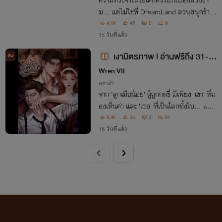
ความทรงจำในวัยเด็กควรเป็นเรื่องสวยงา
ม... แต่ไม่ใช่ที่ DreamLand สวนสนุกร้างที่
เปิดประตูอีกครั้ง พร้อมกฎลึกลับ เครื่องเล่น
4.1K
45
0
9
มรณะ และบททดสอบชีวิต เมื่อเข้ามาแล้
15 วันที่แล้ว
ว...ไม่มีใครรับประกันว่าจะได้กลับออกไป
เงามิตรภาพ l อ่านฟรีถึง 31-0
จบ
7-26
Wren VII
ดราม่า
จาก 'ลูกเมียน้อย' ผู้ถูกกดขี่ มีเพียง 'เขา' ที่ม
องเห็นค่า และ 'เธอ' ที่เป็นโลกทั้งใบ... แต่โช
คชะตากลับเล่นตลก เมื่อคนที่ดีกับเขาที่สุด ก
5.4K
34
2
81
ลายเป็นคู่แข่งหัวใจที่เขาไม่กล้าแม้แต่จะคิดเอ
16 วันที่แล้ว
าชนะ