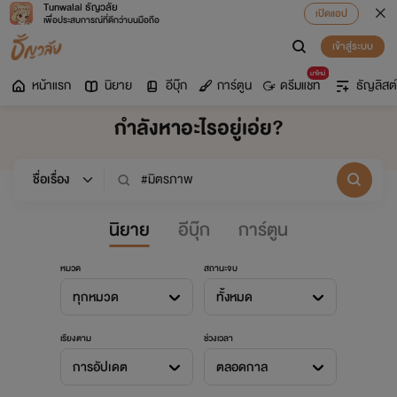
Tunwalai ธัญวลัย
เปิดแอป
เพื่อประสบการณ์ที่ดีกว่าบนมือถือ
เข้าสู่ระบบ
มาใหม่
หน้าแรก
นิยาย
อีบุ๊ก
การ์ตูน
ดรีมแชท
ธัญลิสต์
กำลังหาอะไรอยู่เอ่ย?
นิยาย
อีบุ๊ก
การ์ตูน
หมวด
สถานะจบ
ทุกหมวด
ทั้งหมด
เรียงตาม
ช่วงเวลา
การอัปเดต
ตลอดกาล