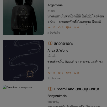
NE : THE BRACKISH LAYER
Argenteus
ดราม่า
บางคนหายไปจากโลกนี้ได้ โดยไม่มีใครสังเก
ตเห็น... ชายคนหนึ่งเชื่อในเหตุผล อีกคนไร้ค
วามทรงจำ ต้องเผชิญความจริงที่ทำให้การมี
115
0
0
6
อยู่ของผู้คนค่อย ๆ เลือนหาย นิยายไซไฟ–ลึ
8 วันที่แล้ว
กลับที่ได้แรงบันดาลใจจากวิทยาศาสตร์จริง
สักวาดารกะ
Anya B. Wong
เรื่องสั้น
รวมเรื่องสั้น เรื่องเล่าจากดวงดาวและจักรวา
ล
111
0
0
2
11 วันที่แล้ว
DreamLand สวนสนุกมรณะ
BabyAnimals
สยองขวัญ