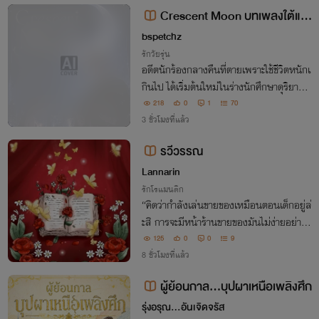
Crescent Moon บทเพลงใต้แส
งจันทร์
bspetchz
รักวัยรุ่น
อดีตนักร้องกลางคืนที่ตายเพราะใช้ชีวิตหนักเ
กินไป ได้เริ่มต้นใหม่ในร่างนักศึกษาดุริยางค์
ผู้มี “เสียงร้องที่ส่งถึงหัวใจคนฟัง” ใต้แสงจั
218
0
1
70
นทร์ เขาได้พบทั้งดนตรี ความรัก และเหตุผล
3 ชั่วโมงที่แล้ว
ที่อยากมีชีวิตอีกครั้ง
รวีวรรณ
Lannarin
รักโรแมนติก
“คิดว่ากำลังเล่นขายของเหมือนตอนเด็กอยู่ล่
ะสิ การจะมีหน้าร้านขายของมันไม่ง่ายอย่าง
ที่เธอคิดหรอกนะ”
125
0
0
9
8 ชั่วโมงที่แล้ว
ผู้ย้อนกาล…บุปผาเหนือเพลิงศึก
รุ่งอรุณ…อันเจิดจรัส