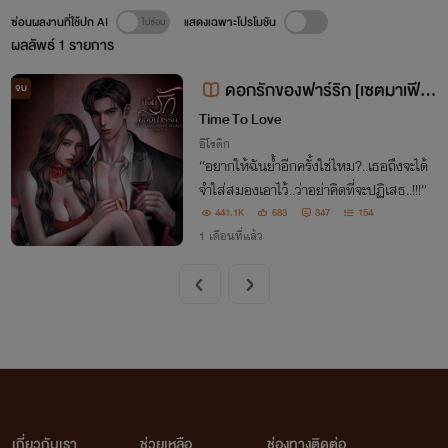
ซ่อนผลงานที่ใช้ปก AI
แสดงเฉพาะโปรโมชัน
ผลลัพธ์
1
รายการ
ดอกรักของฟาร์ริก [เซตมาเฟีย
จบ
รุ่นลูก][The flowers of Mafia]NC
Time To Love
25+++ เย็นชา โหด กินดุ
อีโรติก
“อยากให้ฉันย้ำอีกครั้งใช่ไหม?..เธอถึงจะได้
จำใส่สมองเอาไว้..ว่าอย่าคิดที่จะปฏิเสธ..!!!”
441.1K
683
347
154
1 เดือนที่แล้ว
เกี่ยวกับเรา
ช่วยเหลือ
ช่องทางติดต่อ