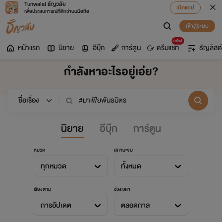
Tunwalai ธัญวลัย
เปิดแอป
เพื่อประสบการณ์ที่ดีกว่าบนมือถือ
เข้าสู่ระบบ
มาใหม่
หน้าแรก
นิยาย
อีบุ๊ก
การ์ตูน
ดรีมแชท
ธัญลิสต์
กำลังหาอะไรอยู่เอ่ย?
นิยาย
อีบุ๊ก
การ์ตูน
หมวด
สถานะจบ
ทุกหมวด
ทั้งหมด
เรียงตาม
ช่วงเวลา
การอัปเดต
ตลอดกาล