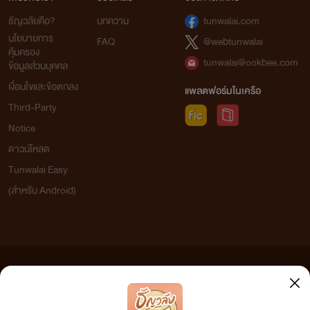
ธัญวลัยคือ?
บทความ
tunwalai.com
นโยบายการ
FAQ
@webtunwalai
คุ้มครอง
tunwalai@ookbee.com
ข้อมูลส่วนบุคคล
เงื่อนไขและข้อตกลง
แพลตฟอร์มในเครือ
Third-Party
Notice
ดาวน์โหลด
Tunwalai Easy
(สำหรับ Android)
ข้อความที่ท่านได้อ่านจากเว็บไซต์นี้เกิดจากการเขียนโดยสาธารณชนและเผยแพร่โดยอัตโนมัติ ผู้ดูแล
เว็บไซต์แห่งนี้ไม่ได้เห็นด้วยและไม่ขอรับผิดชอบต่อข้อความใดๆ ทั้งสิ้น ดังนั้นผู้อ่านทุกท่านโปรดใช้
วิจารณญาณในการกลั่นกรองด้วยตนเอง และหากท่านพบข้อความใดๆ ที่ขัดต่อกฎหมายและศีลธรรม