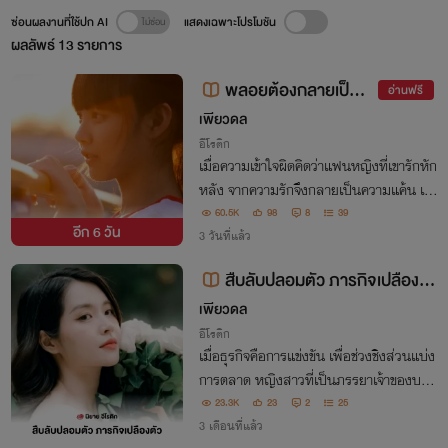
ซ่อนผลงานที่ใช้ปก AI
แสดงเฉพาะโปรโมชัน
ผลลัพธ์
13
รายการ
พลอยต้องกลายเป็น ท
อ่านฟรี
าสรัก บำเรอกาม
เพียวดล
อีโรติก
เมื่อความเข้าใจผิดคิดว่าแฟนหญิงที่เขารักหัก
หลัง จากความรักจึงกลายเป็นความแค้น เมื่
อเขาบังคับใช้ร่างกายเธอเพื่อชำระหนี้แค้น
60.5K
98
8
39
อีก
6 วัน
3 วันที่แล้ว
สืบลับปลอมตัว ภารกิจเปลืองตั
ว
เพียวดล
อีโรติก
เมื่อธุรกิจคือการแข่งขัน เพื่อช่วงชิงส่วนแบ่ง
การตลาด หญิงสาวที่เป็นภรรยาเจ้าของบริษั
ท กลับถูกไหว้วานให้ปลอมตัวเป็นพนักงาน
23.3K
23
2
25
บริษัทคู่แข่ง เพื่อสืบข้อมูลผลิตภัณฑ์ชิ้นใหม่
3 เดือนที่แล้ว