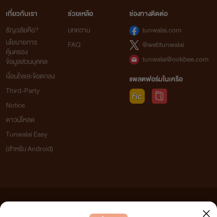
เกี่ยวกับเรา
ช่วยเหลือ
ช่องทางติดต่อ
ธัญวลัยคือ?
บทความ
tunwalai.com
นโยบายการ
FAQ
@webtunwalai
คุ้มครอง
tunwalai@ookbee.com
ข้อมูลส่วนบุคคล
เงื่อนไขและข้อตกลง
แพลตฟอร์มในเครือ
Third-Party
Notice
ดาวน์โหลด
Tunwalai Easy
(สำหรับ Android)
ข้อความที่ท่านได้อ่านจากเว็บไซต์นี้เกิดจากการเขียนโดยสาธารณชนและเผยแพร่โดยอัตโนมัติ ผู้ดูแล