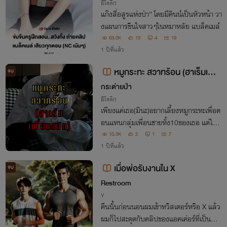
ๆ)
อีโรติก
แก๊งสี่อสูรแห่งป่า’’ โดยมีคินน์เป็นหัวหน้า วา
งแผนการขืนใจสาวๆในหมาหลัย แบล็คเมล์
63.0K
13
4
19
1 ปีที่แล้ว
หมูกระทะ สวาทร้อน (ฮาเร็มเพื่อ
จบ
นสนิท) NC PWP SM อ่านฟรีมีE-B
กระต่ายป่า
OOK
อีโรติก
เพียงแค่เธอ(มินะ)อยากเลี้ยงหมูกระทะเพื่อต
อนแทนกลุ่มเพื่อนชายทั้ง10ของเธอ แต่ใคร
จะไปคิดว่าการตัดสินใจในครั้งนั้นมันจะสร้าง
10.3K
2
1
7
แผลให้เธอถึงทุกวันนี้...
1 ปีที่แล้ว
เมื่อพ่อรับงานใน X
จบ
Restroom
Y
คืนนั้นก่อนนอนผมเข้าทวิสเตอร์หรือ X แล้ว
ผมก็ไปสะดุดกับคลิปของแอคเค่อร์ที่เป็นสาว