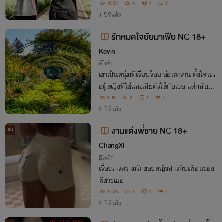
สองคนนึง เมื่อเลื่อนดูไปเรื่อยๆ จนถึงคลิปนึ
19.0K
4
1
9
งนางขึ้นคำว่า #ชายแท้ #เสือไบ #คุณพ่อลูก
1 ปีที่แล้ว
หนึ่ง #ไซส์56 ผู้ชายในคลิปดูคล้าย…
รักหมดใจยัยมาเฟีย NC 18+
Kevin
อีโรติก
เขาเป็นหนุ่มที่เรียบร้อย อ่อนหวาน ตั้งใจจะร
อผู้หญิงที่ใช่และเสียตัวให้กับเธอ แต่กลับไปเ
จอลูกสาวเจ้าพ่อคนหนึ่งเข้า เรื่องราวของทั้ง
3.9K
2
1
7
คู่จะเป็นอย่างไรต่อไป?
2 ปีที่แล้ว
งานแต่งพี่ชาย NC 18+
จบ
ChangXi
อีโรติก
เรื่องราวความรักของหญิงสาวกับเพื่อนของ
พี่ชายเธอ
15.0K
1
1
7
2 ปีที่แล้ว