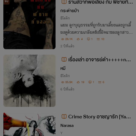
ร่านสวาทพ่อเลี้ยง กับ พี่ชายทั้ง
จบ
สอง 3P 4P NC อ่านฟรี มีE-BOOk
กระต่ายป่า
อีโรติก
แยม ลูกบุญธรรมที่ถูกรับมาเลี้ยงและถูกเลี้
ยงดูด้วยความเกลียดชังขี้อิจฉาของลูกสาวแ
ท้ๆอย่างขิม มาตลอด 15 ปี… เธอทั้งใส่ร้าย
28.1K
4
1
10
และรังแกแยมที่เป็นน้องคนเล็กมาโดยตลอด
2 ปีที่แล้ว
จนวันนึงขิมทนไม่ไหวเลยต้องให้พี่ชายคนรอ
เรื่องเล่า อาจารย์ดำ+++++nc2
ง..
5+++++
หมี
อีโรติก
35.5K
19
1
6
6 ปีที่แล้ว
Crime Story อาชญารัก [Yao
i!!] 20+
Narasa
Y