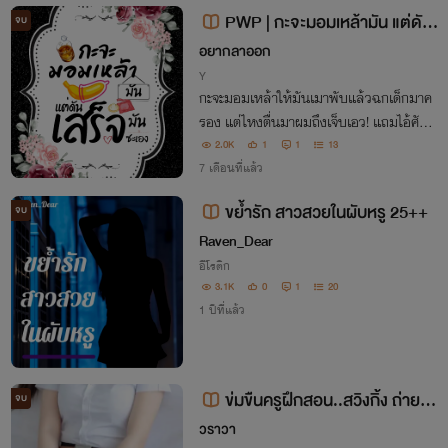
ที่กำลังจะเปิดในปลายปีนี้
PWP | กะจะมอมเหล้ามัน แต่ดันเ
จบ
สร็จมันซะเอง
อยากลาออก
Y
กะจะมอมเหล้าให้มันเมาพับแล้วฉกเด็กมาค
รอง แต่ไหงตื่นมาผมถึงเจ็บเอว! แถมไอ้ศัตรู
ตัวฉกาจอยังนอนเปลือยยิ้มกริ่มอยู่ข้างๆ! จา
2.0K
1
1
13
กเสือผู้ล่า ดันกลายเป็นเหยื่อร้องครางใต้ร่าง
7 เดือนที่แล้ว
มันซะงั้น!
ขย้ำรัก สาวสวยในผับหรู 25++
จบ
Raven_Dear
อีโรติก
3.1K
0
1
20
1 ปีที่แล้ว
ข่มขืนครูฝึกสอน..สวิงกิ้ง ถ่ายค
จบ
ลิปแบล็คเมล์ เสียวทุกตอน (NC เน้น
วราวา