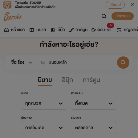
Tunwalai ธัญวลัย
เปิดแอป
เพื่อประสบการณ์ที่ดีกว่าบนมือถือ
เข้าสู่ระบบ
มาใหม่
หน้าแรก
นิยาย
อีบุ๊ก
การ์ตูน
ดรีมแชท
ธัญลิสต์
กำลังหาอะไรอยู่เอ่ย?
นิยาย
อีบุ๊ก
การ์ตูน
หมวด
สถานะจบ
ทุกหมวด
ทั้งหมด
เรียงตาม
ช่วงเวลา
การอัปเดต
ตลอดกาล