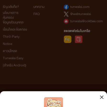
ธัญวลัยคือ?
บทความ
tunwalai.com
นโยบายการ
FAQ
@webtunwalai
คุ้มครอง
tunwalai@ookbee.com
ข้อมูลส่วนบุคคล
เงื่อนไขและข้อตกลง
แพลตฟอร์มในเครือ
Third-Party
Notice
ดาวน์โหลด
Tunwalai Easy
(สำหรับ Android)
ข้อความที่ท่านได้อ่านจากเว็บไซต์นี้เกิดจากการเขียนโดยสาธารณชนและเผยแพร่โดยอัตโนมัติ ผู้ดูแล
เว็บไซต์แห่งนี้ไม่ได้เห็นด้วยและไม่ขอรับผิดชอบต่อข้อความใดๆ ทั้งสิ้น ดังนั้นผู้อ่านทุกท่านโปรดใช้
วิจารณญาณในการกลั่นกรองด้วยตนเอง และหากท่านพบข้อความใดๆ ที่ขัดต่อกฎหมายและศีลธรรม