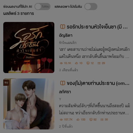
ซ่อนผลงานที่ใช้ปก AI
แสดงเฉพาะโปรโมชัน
ผลลัพธ์
3
รายการ
รอรักประธานหัวใจเย็นชา (มี E-
book)
อัญธิดา
รักโรแมนติก
'เขา' เคยสาบานว่าจะไม่แตะผู้หญิงคนไหนอีก
แต่ในคืนหนึ่ง เขากลับตื่นขึ้นมาพร้อมกับ ‘เธ
อ‘ เด็กใหม่ในที่ทำงาน ความสัมพันธ์ที่ไม่คว
10.1K
10
12
29
รเกิดขึ้น กลับกลายเป็นพันธนาการที่ทั้งคู่ไม่
3 เดือนที่แล้ว
มีวันหนีพ้น
ของ(ไม่)ตายท่านประธาน (ome
จบ
gaverse)
ลภัศรา
Y
ความสัมพันธ์ลับๆที่เกิดขึ้นนานถึงสองปี แม้
ไม่สถานะ ทว่าเธียรกลับรักท่านประธานหนุ่
มจนหมดใจ ถลำลึกจนแทบถอนตัวไม่ขึ้น ก่อ
157.7K
133
92
35
นจะได้พบความจริงที่ว่า…เขาเป็นเพียงของต
2 ปีที่แล้ว