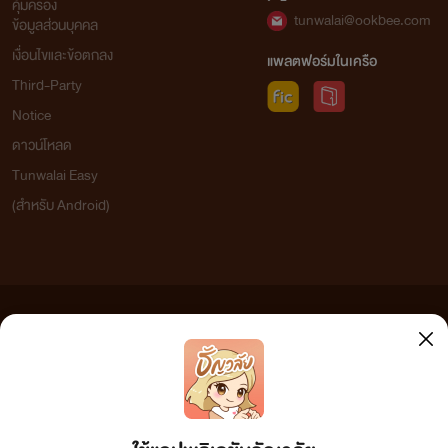
คุ้มครอง
tunwalai@ookbee.com
ข้อมูลส่วนบุคคล
เงื่อนไขและข้อตกลง
แพลตฟอร์มในเครือ
Third-Party
Notice
ดาวน์โหลด
Tunwalai Easy
(สำหรับ Android)
ข้อความที่ท่านได้อ่านจากเว็บไซต์นี้เกิดจากการเขียนโดยสาธารณชนและเผยแพร่โดยอัตโนมัติ ผู้ดูแล
เว็บไซต์แห่งนี้ไม่ได้เห็นด้วยและไม่ขอรับผิดชอบต่อข้อความใดๆ ทั้งสิ้น ดังนั้นผู้อ่านทุกท่านโปรดใช้
วิจารณญาณในการกลั่นกรองด้วยตนเอง และหากท่านพบข้อความใดๆ ที่ขัดต่อกฎหมายและศีลธรรม
กรุณาแจ้งมาที่ tunwalai@ookbee.com เพื่อทีมงานจะได้ดำเนินการในทันที ทั้งนี้ ทางเว็บไซต์ขอสงวน
ลิขสิทธิ์ตามพระราชบัญญัติลิขสิทธิ์ (ฉบับเพิ่มเติม) พ.ศ.2558