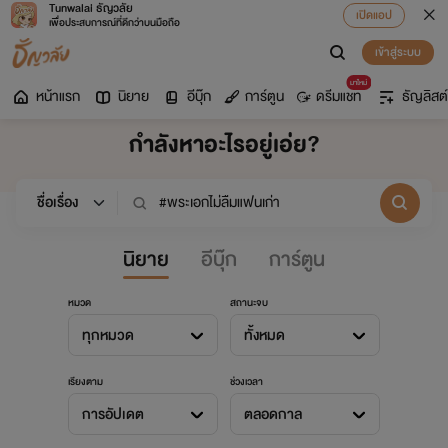
Tunwalai ธัญวลัย
เปิดแอป
เพื่อประสบการณ์ที่ดีกว่าบนมือถือ
เข้าสู่ระบบ
มาใหม่
หน้าแรก
นิยาย
อีบุ๊ก
การ์ตูน
ดรีมแชท
ธัญลิสต์
กำลังหาอะไรอยู่เอ่ย?
นิยาย
อีบุ๊ก
การ์ตูน
หมวด
สถานะจบ
ทุกหมวด
ทั้งหมด
เรียงตาม
ช่วงเวลา
การอัปเดต
ตลอดกาล