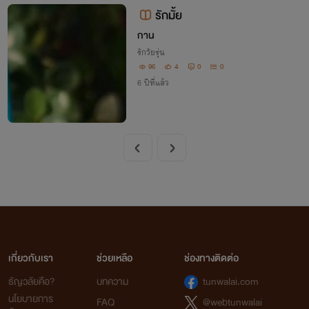
ายที่ไม่มีค่าและคุณค่าอะไรเลย
รักมั้ย
กาน
รักวัยรุ่น
96
4
0
0
6 ปีที่แล้ว
เกี่ยวกับเรา
ช่วยเหลือ
ช่องทางติดต่อ
ธัญวลัยคือ?
บทความ
tunwalai.com
นโยบายการ
FAQ
@webtunwalai