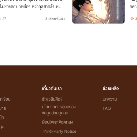
ยาไม่ขาดตกบกพร่อง ทว่ากุลชากลับพบว่
ยตาม
ว้ข้างกาย และไม่เคยคิดปริปากบอกความ
แค่จ
37
3 เดือนที่แล้ว
3
บ้า
เกี่ยวกับเรา
ช่วยเหลือ
กเขียน
ธัญวลัยคือ?
บทความ
นโยบายการคุ้มครอง
ิยาย
FAQ
ข้อมูลส่วนบุคคล
ุ๊ก
เงื่อนไขและข้อตกลง
นุน
Third-Party Notice