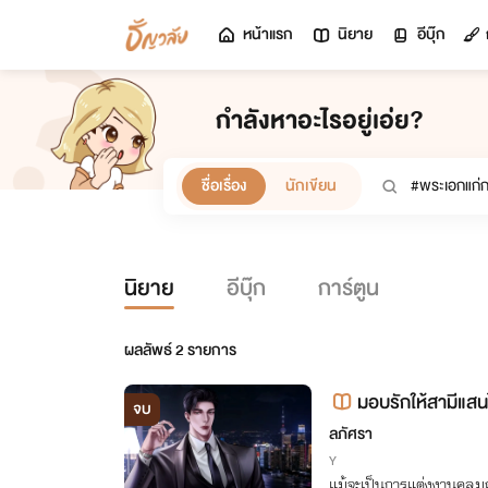
หน้าแรก
นิยาย
อีบุ๊ก
กำลังหาอะไรอยู่เอ่ย?
ชื่อเรื่อง
นักเขียน
นิยาย
อีบุ๊ก
การ์ตูน
ผลลัพธ์
2
รายการ
มอบรักให้สามีแสน
จบ
ลภัศรา
Y
แม้จะเป็นการแต่งงานคลุมถ