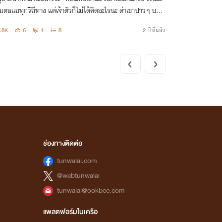
ตอแยทุกวิถีทาง แต่เจ้าตัวก็ไม่ได้คิดอะไรนะ ด่าเขาปาวๆ บอก
ะเอาของมาคืน! เบียร์เห็นก็เลยแก้เผ็ด วุ่นวายดีนัก ตีหัวรวบเข้า
.8K
6
1
8
2 ปีที่แล้ว
นเลยละกัน
ช่องทางติดต่อ
tunwalai.com
@webtunwalai
tunwalai@ookbee.com
แพลตฟอร์มในเครือ