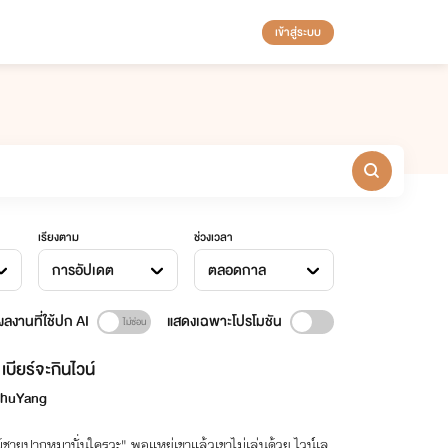
เข้าสู่ระบบ
เรียงตาม
ช่วงเวลา
การอัปเดต
ตลอดกาล
ลงานที่ใช้ปก AI
แสดงเฉพาะโปรโมชัน
เบียร์จะกินไวน์
huYang
ผู้ชายปากหมานั่นใครวะ" พอแหย่เขาแล้วเขาไม่เล่นด้วย ไวน์เล