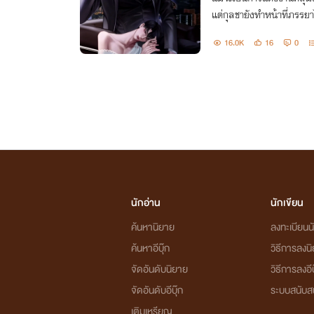
แต่กุลชายังทำหน้าที่ภรร
าสามีแอบซ่อนรักเก่าเอาไ
16.0K
16
0
จริงกันเลย
นักอ่าน
นักเขียน
ค้นหานิยาย
ลงทะเบียนนั
ค้นหาอีบุ๊ก
วิธีการลงน
จัดอันดับนิยาย
วิธีการลงอีบ
จัดอันดับอีบุ๊ก
ระบบสนับส
เติมเหรียญ