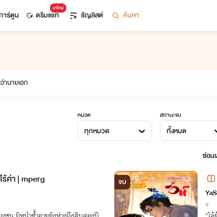
มาใหม่
การ์ตูน
ดรีมแชท
ธัญลิสต์
ค้นหา
หมวด
สถานะจบ
ทุกหมวด
ทั้งหมด
ซ่อนผ
ไร้ค่า | mperg
จบ
YaS
Y
ุงชน มิหนำซ้ำอายุยังห่างถึงสิบสองปี
"ไอ้